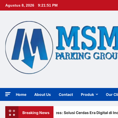
Skip
Agustus 8, 2026
9:21:53 PM
to
content
Home
About Us
Contact
Produk
Our Cl
Portabel Semi Manless: Solusi Cerdas Era Digital di Indonesia
Breaking News