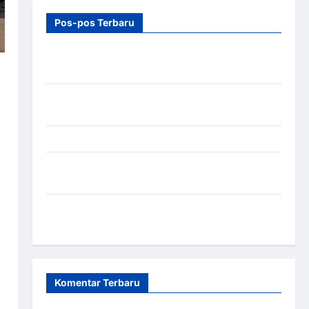
Pos-pos Terbaru
7 Manfaat Swing Gate Barrier untuk Tempat
Wisata Modern
Palang Parkir Otomatis – Solusi Canggih & Aman
Modern
Pemasangan Palang Parkir di Pabrik Gula Tegal
Sistem Parkir manless Portable: Solusi Modern
untuk Manajemen Parkir Fleksibel dan Efisien
Sistem Parkir Otomatis Portabel Semi Manless:
Solusi Cerdas Era Digital di Indonesia
Komentar Terbaru