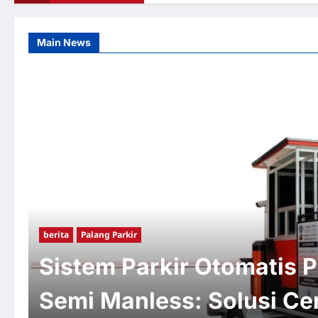
Main News
berita
Palang Parkir
Sistem Parkir Otomatis P
Semi Manless: Solusi Ce