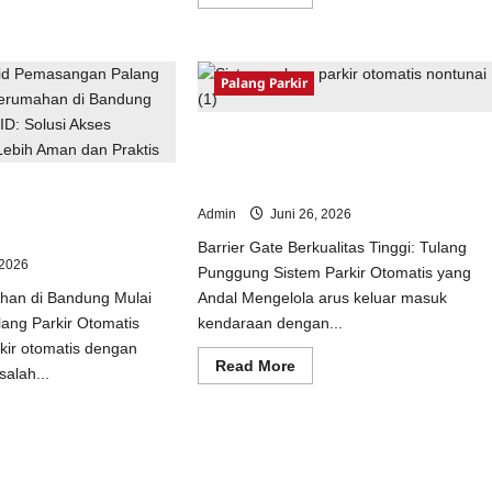
more
ad
about
e
Palang
ut
Parkir
tem
Otomatis
kir
Terbaik
Palang Parkir
matis
2026:
tabel
Barrier
i
Gate
Barrier Gate Berkualitas Tinggi: Tulang
less:
M
usi
Gate
Punggung Sistem Parkir Otomatis yan
das
&
Andal
Sistem
ng Parkir Otomatis
tal
Parkir
Bandung Menggunakan
Admin
Juni 26, 2026
ANPR/RFID
onesia
Terpercaya
Barrier Gate Berkualitas Tinggi: Tulang
 2026
Punggung Sistem Parkir Otomatis yang
an di Bandung Mulai
Andal Mengelola arus keluar masuk
ng Parkir Otomatis
kendaraan dengan...
kir otomatis dengan
Read
Read More
alah...
more
about
Barrier
ad
Gate
e
Berkualitas
ut
Tinggi:
masangan
Tulang
ang
Punggung
kir