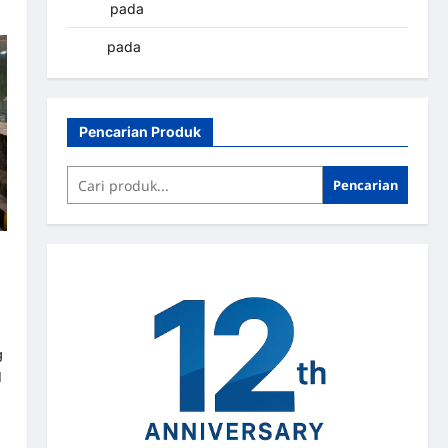
yapto
pada
Palang parkir Banjarbaru
renni
pada
Palang parkir Banjarbaru
Pencarian Produk
Pencarian
g
M