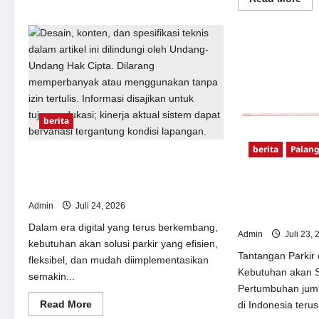
mor
abo
Pal
Par
Oto
–
Sol
Can
&
Am
Mo
berita
berita
Palang
Sistem Parkir manless Portable: Solusi
Modern untuk Manajemen Parkir
Sistem Parkir Ot
Fleksibel dan Efisien
Manless: Solusi 
Admin
Juli 24, 2026
Indonesia
Dalam era digital yang terus berkembang,
Admin
Juli 23, 
kebutuhan akan solusi parkir yang efisien,
Tantangan Parkir
fleksibel, dan mudah diimplementasikan
Kebutuhan akan So
semakin...
Pertumbuhan jum
Read
Read More
di Indonesia terus.
more