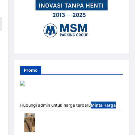
g
Promo
Barrier Gate PRO 116 DC | Palang Parkir Otomatis
Brushless Adjustable 1.5-6 Detik (DZ-2411B)
Hubungi admin untuk harga terbaru
Minta Harga
Automatic Folding Gate | Pagar Pintu