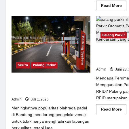
about
Re
Read More
Sistem
mor
Parkir
abo
manless
Sis
Portable:
Par
Solusi
Oto
Modern
Por
untuk
Sem
Manajemen
Palang Parkir
Man
Parkir
Sol
Fleksibel
Cer
dan
Era
Pemasangan Pala
Efisien
Digi
Perumahan di 
di
Ind
RFID
berita
Palang Parkir
Admin
Juni 28,
Mengapa Perumah
Sistem Parkir Otomatis Tanpa Operator,
Menggunakan Pala
Solusi Modern untuk Venue Padel di
RFID? Palang par
Bandung
RFID merupakan s
Admin
Juli 1, 2026
Meningkatnya popularitas olahraga padel
Re
Read More
mor
di Bandung mendorong pengelola venue
abo
Pe
untuk tidak hanya menghadirkan lapangan
Pal
berkualitas, tetapi juga...
Par