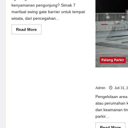
kenyamanan pengunjung? Simak 7
manfaat swing gate barrier untuk tempat
wisata, dari pencegahan...
Read
Read More
more
about
7
Manfaat
Swing
Gate
Barrier
Palang Parkir
untuk
Tempat
Wisata
Modern
Palang Parkir Ot
& Aman Modern
Admin
Juli 31, 
Pengelolaan area 
atau perumahan k
dan keamanan ting
parkir...
Re
Read More