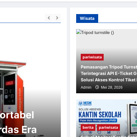
Wisata
pariwisata
Pemasangan Tripod Turnst
Terintegrasi API E-Ticket G
Solusi Akses Kontrol Tike
Admin
Mei 28, 2026
Palang Parkir
ortabel
Palang Parkir
rdas Era
2026: Barrier
berita
pariwisata