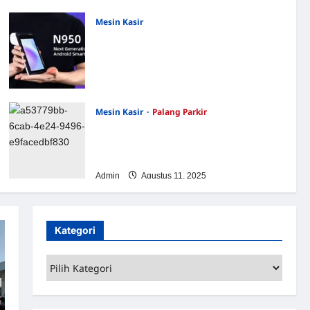
Mesin Kasir
Jual POS System: Sistem Point of Sale
yang mencakup perangkat keras dan
perangkat lunak untuk melakukan
transaksi penjualan
Admin
Oktober 29, 2025
Mesin Kasir
Palang Parkir
PT MSM Tiga Matra Satria Resmikan
Kantor Cabang Karimun, Perkuat
Layanan Parkir di Kepri
Admin
Agustus 11, 2025
Kategori
Kategori