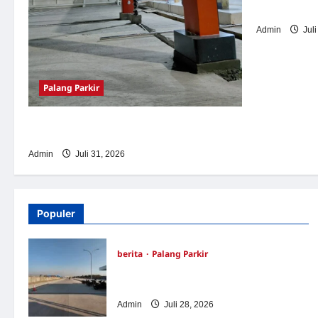
Tegal
Admin
Juli
Palang Parkir
Palang Parkir Otomatis – Solusi Canggih &
Aman Modern
Admin
Juli 31, 2026
Populer
berita
Palang Parkir
Pemasangan Palang Parkir di Pabrik
Gula Tegal
Admin
Juli 28, 2026