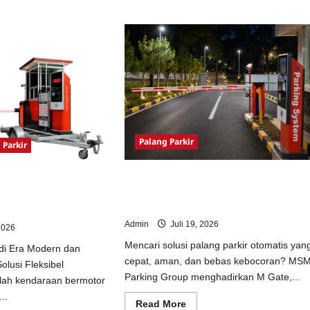
e
ut
ang
kir
matis
usi
ggih
an
dern
Palang Parkir
 Parkir
Palang Parkir Otomatis Terbaik 2026:
omatis Portabel Semi
Barrier Gate M Gate & Sistem Parkir
Cerdas Era Digital di
ANPR/RFID Terpercaya
Admin
Juli 19, 2026
2026
Mencari solusi palang parkir otomatis yan
 di Era Modern dan
cepat, aman, dan bebas kebocoran? MS
lusi Fleksibel
Parking Group menghadirkan M Gate,...
lah kendaraan bermotor
..
Read
Read More