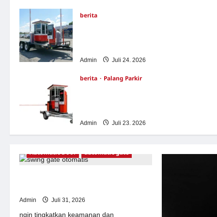
berita
Sistem Parkir manless Portable: Solusi
Modern untuk Manajemen Parkir
Fleksibel dan Efisien
Admin
Juli 24, 2026
berita
Palang Parkir
Sistem Parkir Otomatis Portabel Semi
Manless: Solusi Cerdas Era Digital di
Indonesia
Admin
Juli 23, 2026
Automatic Door
automatic gate
7 Manfaat Swing Gate Barrier untuk
Tempat Wisata Modern
Admin
Juli 31, 2026
ngin tingkatkan keamanan dan