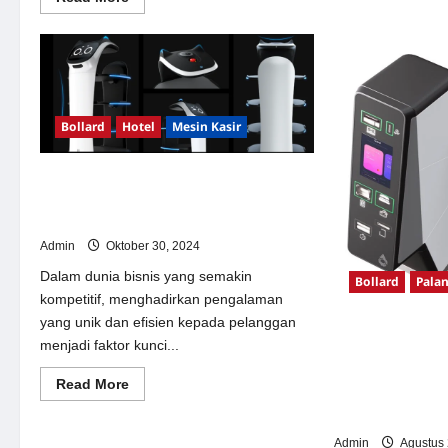
Mak
more
about
Jasa
Produksi
Tiang
Bollard
Twist
Lock
Murah:
Bollard
Hotel
Mesin Kasir
Solusi
Pembatas
Jalan
Jual dan Harga PUDU BellaBot: Robot
Removable
&
Pintar untuk Optimalisasi Layanan
Estetik
Restoran dan Toko Ritel
Admin
Oktober 30, 2024
Dalam dunia bisnis yang semakin
Bollard
Palan
kompetitif, menghadirkan pengalaman
yang unik dan efisien kepada pelanggan
Mengoptimalka
menjadi faktor kunci...
Kenyamanan Pen
Wisata dengan 
Read
Read More
Barrier Gate, Tri
more
about
Swing Gate, dan
Jual
dan
Admin
Agustus 