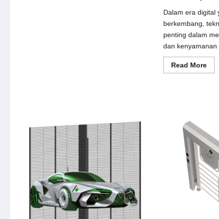
Harga
PUDU
Dalam era digital
BellaBot:
Robot
berkembang, tek
Pintar
penting dalam m
untuk
Optimalisasi
dan kenyamanan p
Layanan
Restoran
dan
Re
Read More
Toko
mor
Ritel
abo
Men
Ke
da
Ke
Pen
di
10
Tem
Wis
de
Pe
Fla
Barr
Gat
Tri
Turn
Dif
Swi
Gat
da