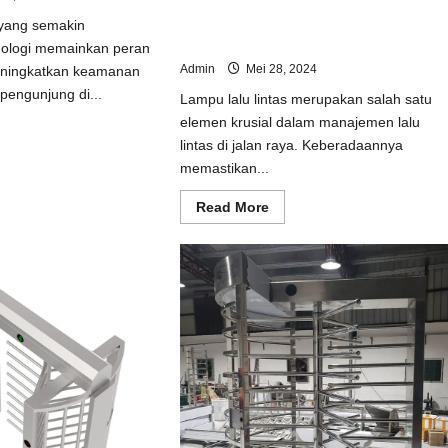
Distributor Lampu Lalu Lintas –
 yang semakin
Profesional Traficlight -msmparking
nologi memainkan peran
Admin
Mei 28, 2024
eningkatkan keamanan
engunjung di...
Lampu lalu lintas merupakan salah satu
elemen krusial dalam manajemen lalu
ad
lintas di jalan raya. Keberadaannya
e
ut
memastikan...
goptimalkan
amanan
n
Read
Read More
nyamanan
more
gunjung
about
Distributor
Lampu
pat
Lalu
ata
Lintas
ngan
–
masangan
Profesional
p
Traficlight
ier
-
e,
msmparking
pod
stile,
able
ng
e,
n