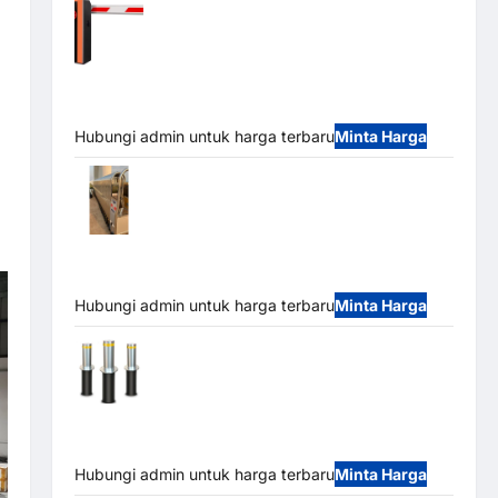
Barrier Gate PRO 116 DC | Palang Parkir
Otomatis Brushless Adjustable 1.5-6 Detik (DZ-
2411B)
Hubungi admin untuk harga terbaru
Minta Harga
Automatic Folding Gate | Pagar Pintu
Lipat Otomatis Stainless Steel & Aluminium
(Hongmen Style)
Hubungi admin untuk harga terbaru
Minta Harga
Automatic Hydraulic Bollard MSM |
Pengaman Kendaraan Heavy Duty Tahan Banjir
(IP68)
Hubungi admin untuk harga terbaru
Minta Harga