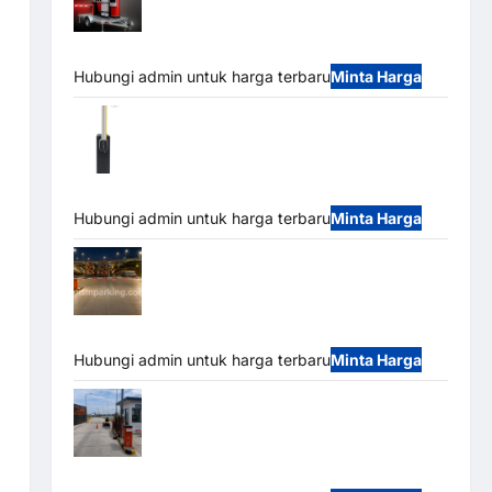
Mobile Portable Semi Manless Parking
System – Smart Parking All-in-One
Hubungi admin untuk harga terbaru
Minta Harga
Harga Barrier Gate CAME Italy Terbaru
2026 Franco Bandung | MSM Parking
Hubungi admin untuk harga terbaru
Minta Harga
Palang Parkir Otomatis / Barrier Gate M
Gate – Heavy Duty & High Speed
Hubungi admin untuk harga terbaru
Minta Harga
Paket Sistem Parkir Cashless Tap & Go
M Gate | Integrasi E-Money & RFID Ultra-Fast