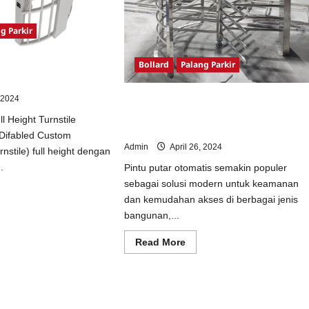
tem
keting
g Parkir
Bollard
Palang Parkir
ll Height Turnstile
 Difabled Custom
, 2024
Pabrik Pintu Putar Stainless – Solusi
Terbaik untuk Keamanan dan
l Height Turnstile
Kemudahan Akses
Difabled Custom
Admin
April 26, 2024
nstile) full height dengan
.
Pintu putar otomatis semakin populer
sebagai solusi modern untuk keamanan
ad
dan kemudahan akses di berbagai jenis
e
ut
bangunan,...
bang
ar
Read
l
Read More
more
ght
about
nstile
Pabrik
ngan
Pintu
bang
Putar
abled
Stainless
stom
–