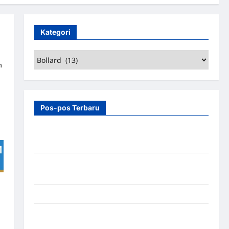
Kategori
Kategori
n
Pos-pos Terbaru
7 Manfaat Swing Gate Barrier untuk Tempat
Wisata Modern
Palang Parkir Otomatis – Solusi Canggih & Aman
Modern
Pemasangan Palang Parkir di Pabrik Gula Tegal
Sistem Parkir manless Portable: Solusi Modern
untuk Manajemen Parkir Fleksibel dan Efisien