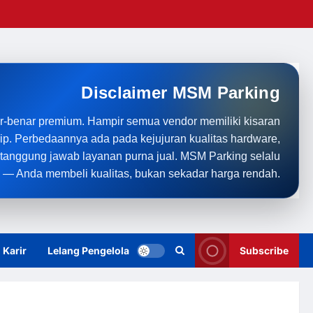
Disclaimer MSM Parking
r-benar premium. Hampir semua vendor memiliki kisaran
rip. Perbedaannya ada pada kejujuran kualitas hardware,
anggung jawab layanan purna jual. MSM Parking selalu
 — Anda membeli kualitas, bukan sekadar harga rendah.
Karir
Lelang Pengelola
Subscribe