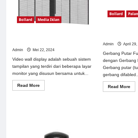
Sis
E-
Tic
Bollard
Palan
Bollard
Media Iklan
Gerbang Putar Fu
Video Wall Display: Pengertian, Jenis,
dengan Gerbang
dan Manfaatnya
Admin
April 29
Admin
Mei 22, 2024
Gerbang Putar Ful
Video wall display adalah sebuah sistem
dengan Gerbang 
tampilan yang terdiri dari beberapa layar
Gerbang putar (tur
monitor yang disusun bersama untuk...
gerbang difabled..
Read
Read More
Re
Read More
more
mor
about
abo
Video
Ger
Wall
Put
Display:
Ful
Pengertian,
Hei
Jenis,
Tur
dan
de
Manfaatnya
Ger
Dif
Cu