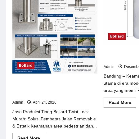
Bollard
Hydraulic Bolla
untuk Keamanan
Bollard
Admin
Desembe
Bandung – Keaman
Jasa Produksi Tiang Bollard Twist Lock
utama di era mode
Murah: Solusi Pembatas Jalan
area yang memiliki 
Removable & Estetik
Re
Read More
Admin
April 24, 2026
mor
abo
Jasa Produksi Tiang Bollard Twist Lock
Hyd
Murah: Solusi Pembatas Jalan Removable
Bol
Tek
& Estetik Keamanan area pedestrian dan...
Mo
unt
Ke
Read
Read More