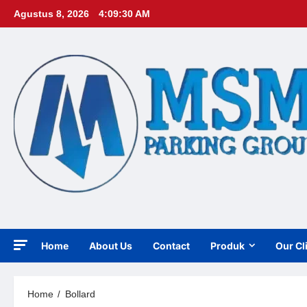
Skip
Agustus 8, 2026
4:09:31 AM
to
content
Home
About Us
Contact
Produk
Our Cl
Home
Bollard