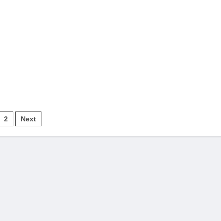
inasi
2
Next