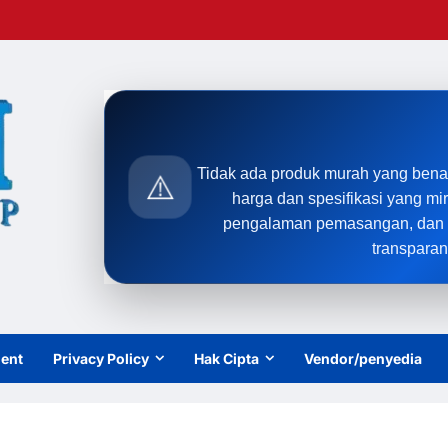
Tidak ada produk murah yang bena
⚠️
harga dan spesifikasi yang mi
pengalaman pemasangan, dan t
transparan
ient
Privacy Policy
Hak Cipta
Vendor/penyedia