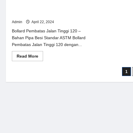
Bollard Pembatas Jalan Tinggi 120CM –
Bahan Pipa Besi Standar ASTM
Admin
April 22, 2024
Bollard Pembatas Jalan Tinggi 120 –
Bahan Pipa Besi Standar ASTM Bollard
Pembatas Jalan Tinggi 120 dengan...
Read
Read More
more
about
Bollard
Pag
1
Pembatas
Jalan
pos
Tinggi
120CM
–
Bahan
Pipa
Besi
Standar
ASTM