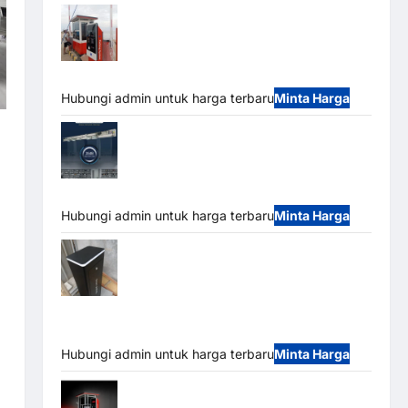
Paket Sistem Parkir Semi Manless MSM
– 2 In 2 Out | Solusi Parkir Terintegrasi
Hubungi admin untuk harga terbaru
Minta Harga
Jual Mesin Pintu Kaca Otomatis
(Automatic Glass Door) Merk Hirson
Hubungi admin untuk harga terbaru
Minta Harga
Jual Palang Parkir / Barrier Gate M Gate
DC Motor: Solusi Sistem Parkir Tangguh dan
Modern
Hubungi admin untuk harga terbaru
Minta Harga