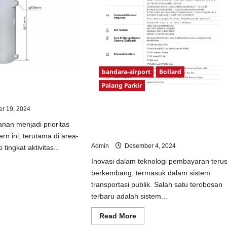
bandara-airport
Bollard
rd: Teknologi Modern
Palang Parkir
 Maksimal
r 19, 2024
Tap On Bus (TOB) dan OBU (On Bus
Unit): Solusi Pembayaran Praktis
an menjadi prioritas
dengan e-Money
rn ini, terutama di area-
Admin
Desember 4, 2024
tingkat aktivitas...
Inovasi dalam teknologi pembayaran teru
ad
berkembang, termasuk dalam sistem
e
ut
transportasi publik. Salah satu terobosan
raulic
lard:
terbaru adalah sistem...
nologi
dern
Read
Read More
uk
more
amanan