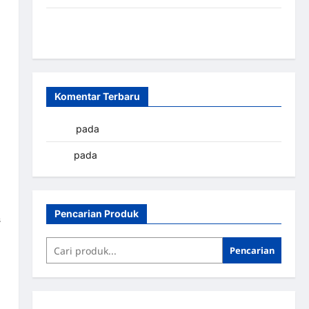
Sistem Parkir Otomatis Portabel Semi Manless:
Solusi Cerdas Era Digital di Indonesia
Komentar Terbaru
yapto
pada
Palang parkir Banjarbaru
renni
pada
Palang parkir Banjarbaru
Pencarian Produk
s
Pencarian