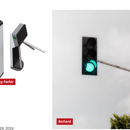
about
simal
Tap
On
Bus
(TOB)
dan
OBU
(On
Bus
Unit):
Solusi
Pembayaran
Praktis
dengan
e-
Money
g Parkir
n Keamanan dan
gunjung di 10 Tempat
Pemasangan Flap
pod Turnstile, Difable
 Sistem E-Ticketing
Bollard
29, 2024