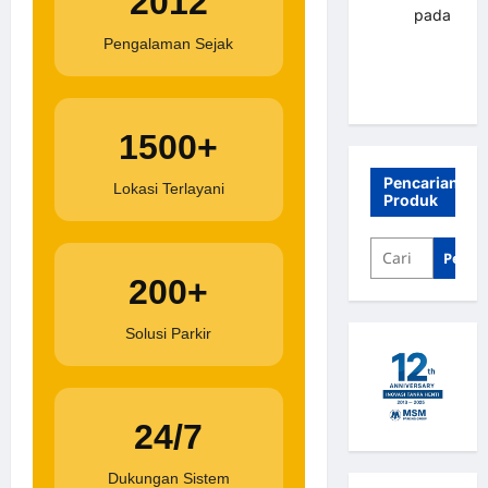
2012
renni
pada
Palang
Pengalaman Sejak
parkir
Banjarbaru
1500+
Pencarian
Lokasi Terlayani
Produk
Penca
200+
Solusi Parkir
24/7
Dukungan Sistem