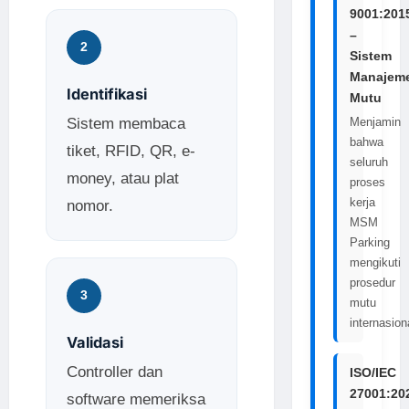
9001:201
–
2
Sistem
Manajem
Identifikasi
Mutu
Sistem membaca
Menjamin
bahwa
tiket, RFID, QR, e-
seluruh
money, atau plat
proses
kerja
nomor.
MSM
Parking
mengikuti
prosedur
3
mutu
internasion
Validasi
Controller dan
ISO/IEC
27001:20
software memeriksa