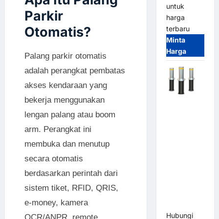
untuk
Parkir
harga
Otomatis?
terbaru
Minta
Harga
Palang parkir otomatis
adalah perangkat pembatas
akses kendaraan yang
bekerja menggunakan
Automatic
lengan palang atau boom
Hydraulic
Bollard
arm. Perangkat ini
MSM |
membuka dan menutup
Pengaman
secara otomatis
Kendaraan
Heavy Duty
berdasarkan perintah dari
Tahan
sistem tiket, RFID, QRIS,
Banjir
e-money, kamera
(IP68)
Hubungi
OCR/ANPR, remote