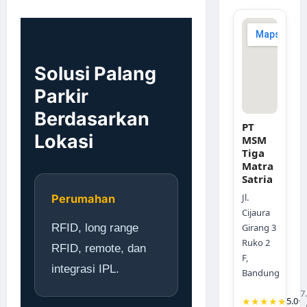
Solusi Palang
Parkir
Berdasarkan
PT
Lokasi
MSM
Tiga
Matra
Satria
Jl.
Perumahan
Cijaura
RFID, long range
Girang 3
Ruko 2
RFID, remote, dan
F,
integrasi IPL.
Bandung
7
★★★★★
5.0
·