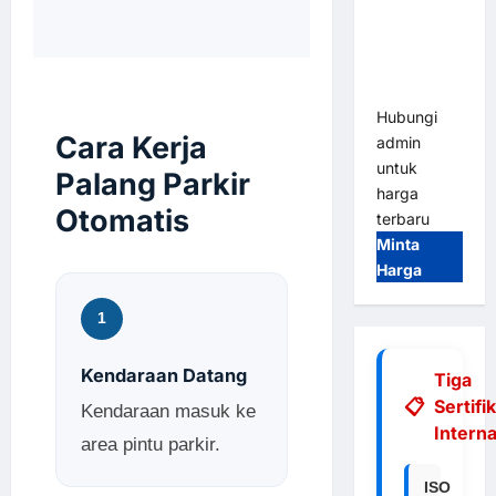
Integrasi
E-Money &
RFID Ultra-
Fast
Hubungi
Cara Kerja
admin
untuk
Palang Parkir
harga
Otomatis
terbaru
Minta
Harga
1
Kendaraan Datang
Tiga
Sertifi
Kendaraan masuk ke
Interna
area pintu parkir.
ISO