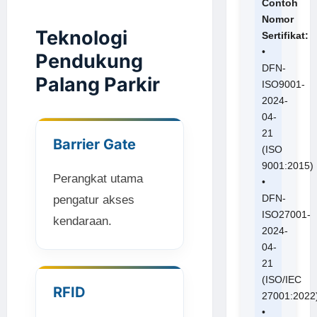
Contoh
Nomor
Teknologi
Sertifikat:
•
Pendukung
DFN-
Palang Parkir
ISO9001-
2024-
04-
21
Barrier Gate
(ISO
9001:2015)
Perangkat utama
•
DFN-
pengatur akses
ISO27001-
kendaraan.
2024-
04-
21
(ISO/IEC
RFID
27001:2022
•