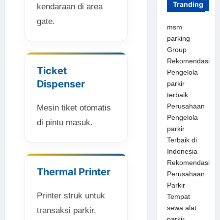
Tranding
kendaraan di area
gate.
msm
parking
Group
Rekomendasi
Ticket
Pengelola
Dispenser
parkir
terbaik
Perusahaan
Mesin tiket otomatis
Pengelola
di pintu masuk.
parkir
Terbaik di
Indonesia
Rekomendasi
Thermal Printer
Perusahaan
Parkir
Printer struk untuk
Tempat
sewa alat
transaksi parkir.
parkir