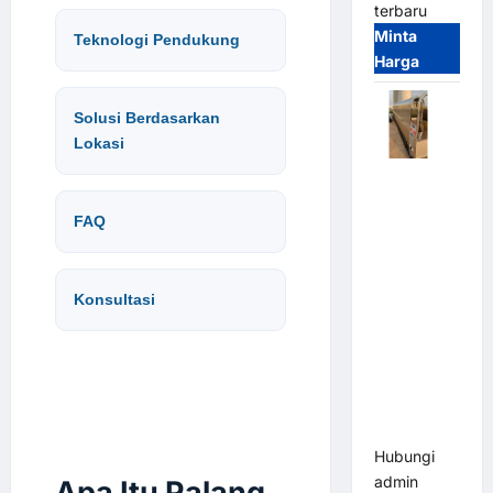
terbaru
Minta
Teknologi Pendukung
Harga
Solusi Berdasarkan
Lokasi
Automatic
Folding
FAQ
Gate |
Pagar
Pintu Lipat
Konsultasi
Otomatis
Stainless
Steel &
Aluminium
(Hongmen
Style)
Hubungi
admin
Apa Itu Palang