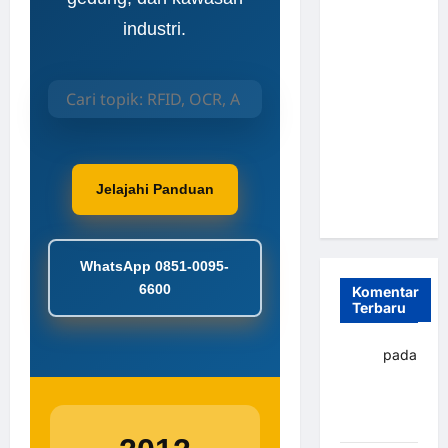
Parkir
industri.
Otomatis
Portabel
Semi
Manless:
Solusi
Cerdas Era
Digital di
Jelajahi Panduan
Indonesia
WhatsApp 0851-0095-
6600
Komentar
Terbaru
yapto
pada
Palang
parkir
Banjarbaru