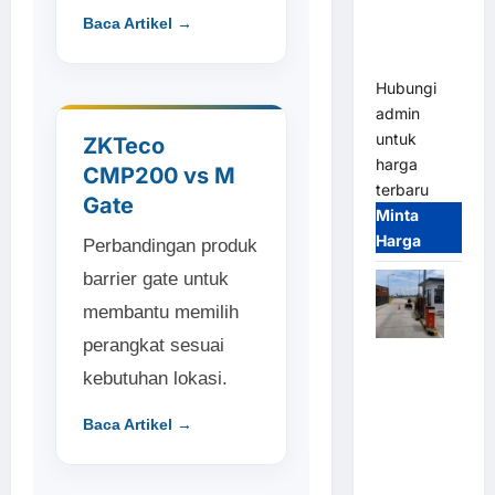
Heavy Duty
Baca Artikel →
& High
Speed
Hubungi
admin
untuk
ZKTeco
harga
CMP200 vs M
terbaru
Gate
Minta
Harga
Perbandingan produk
barrier gate untuk
membantu memilih
perangkat sesuai
Paket
kebutuhan lokasi.
Sistem
Parkir
Baca Artikel →
Cashless
Tap & Go M
Gate |