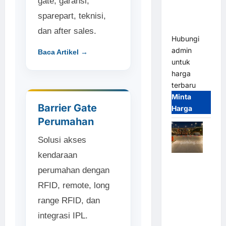
gate, garansi,
Bandung |
sparepart, teknisi,
MSM
Parking
dan after sales.
Hubungi
admin
Baca Artikel →
untuk
harga
terbaru
Minta
Barrier Gate
Harga
Perumahan
Solusi akses
kendaraan
Palang
perumahan dengan
Parkir
RFID, remote, long
Otomatis /
Barrier
range RFID, dan
Gate M
integrasi IPL.
Gate –