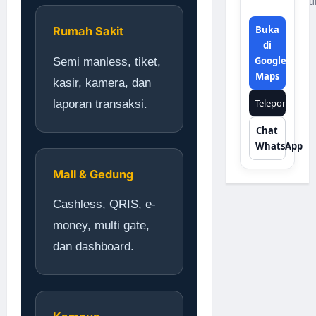
u
Buka
Rumah Sakit
di
Google
Semi manless, tiket,
Maps
kasir, kamera, dan
Telepon
laporan transaksi.
Chat
WhatsApp
Mall & Gedung
Cashless, QRIS, e-
money, multi gate,
dan dashboard.