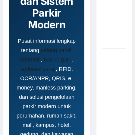
dan Sistem
Modern
Parkir
Pemasangan
Modern
Palang
Parkir di
Pabrik
Pusat informasi lengkap
Gula Tegal
tentang
palang parkir
Sistem
otomatis
,
barrier gate
,
Parkir
manless
software parkir
, RFID,
Portable:
OCR/ANPR, QRIS, e-
Solusi
money, manless parking,
Modern
untuk
dan solusi pengelolaan
Manajemen
parkir modern untuk
Parkir
perumahan, rumah sakit,
Fleksibel
dan Efisien
mall, kampus, hotel,
gedung, dan kawasan
Sistem