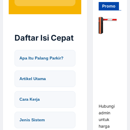
Promo
Daftar Isi Cepat
Barrier
Gate PRO
116 DC |
Apa Itu Palang Parkir?
Palang
Parkir
Otomatis
Artikel Utama
Brushless
Adjustable
1.5-6 Detik
Cara Kerja
(DZ-2411B)
Hubungi
admin
untuk
Jenis Sistem
harga