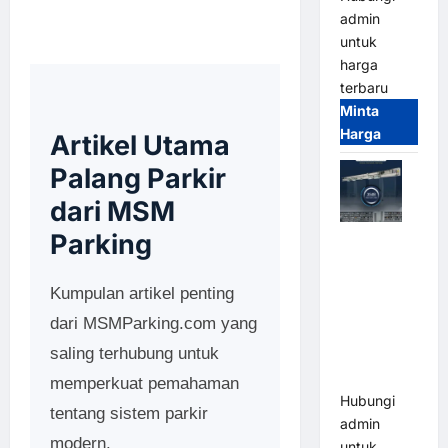
admin
untuk
harga
terbaru
Minta
Harga
Artikel Utama
Palang Parkir
dari MSM
Parking
Jual Mesin
Pintu Kaca
Otomatis
Kumpulan artikel penting
(Automatic
dari MSMParking.com yang
Glass
saling terhubung untuk
Door) Merk
Hirson
memperkuat pemahaman
Hubungi
tentang sistem parkir
admin
modern.
untuk