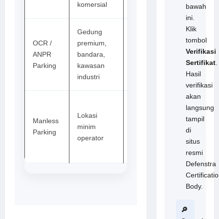
komersial
gateway
bawah
ini.
Klik
Gedung
tombol
OCR /
premium,
Kamera
Verifikasi
ANPR
bandara,
pembaca
Sertifikat
.
Parking
kawasan
plat nomor
Hasil
industri
verifikasi
akan
Gate,
langsung
Lokasi
kamera,
tampil
Manless
minim
payment
di
Parking
operator
station,
situs
dashboard
resmi
Defenstra
Certificati
Body.
🔎