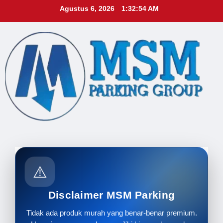
Skip
Agustus 6, 2026
1:32:55 AM
to
content
⚠️
Disclaimer MSM Parking
Tidak ada produk murah yang benar-benar premium.