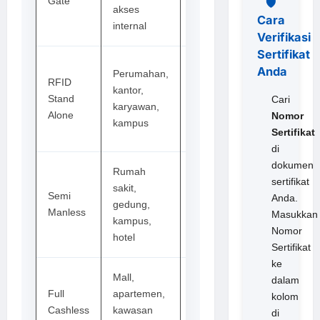
Gate
control
🛡️
akses
Cara
internal
Verifikasi
Sertifikat
Kartu
Anda
Perumahan,
RFID
RFID,
kantor,
Stand
stiker
Cari
karyawan,
Alone
RFID,
Nomor
kampus
reader
Sertifikat
di
dokumen
Rumah
Tiket,
sertifikat
sakit,
Semi
kasir,
Anda.
gedung,
Manless
scanner,
Masukkan
kampus,
software
Nomor
hotel
Sertifikat
ke
Mall,
QRIS, e-
dalam
Full
apartemen,
money,
kolom
Cashless
kawasan
payment
di