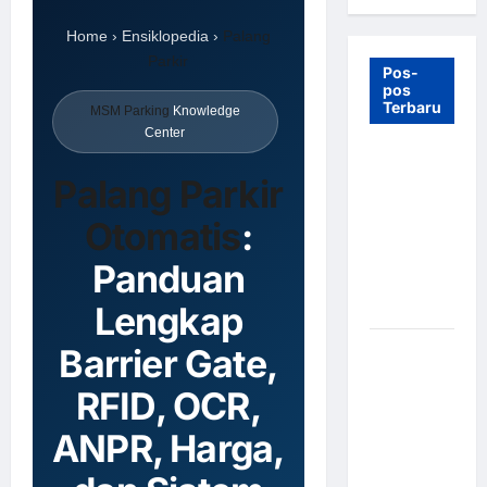
Home › Ensiklopedia ›
Palang
Parkir
Pos-
pos
Terbaru
MSM Parking
Knowledge
Center
7 Manfaat
Palang Parkir
Swing Gate
Barrier
Otomatis
:
untuk
Tempat
Panduan
Wisata
Lengkap
Modern
Palang
Barrier Gate,
Parkir
RFID, OCR,
Otomatis –
Solusi
ANPR, Harga,
Canggih &
Aman