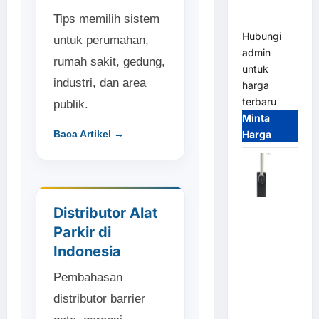
Parking
Tips memilih sistem
All-in-One
Hubungi
untuk perumahan,
admin
rumah sakit, gedung,
untuk
industri, dan area
harga
terbaru
publik.
Minta
Baca Artikel →
Harga
Harga
Distributor Alat
Barrier
Parkir di
Gate CAME
Indonesia
Italy
Terbaru
Pembahasan
2026
distributor barrier
Franco