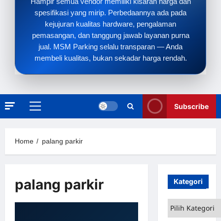
Hampir semua vendor memiliki kisaran harga dan
spesifikasi yang mirip. Perbedaannya ada pada
kejujuran kualitas hardware, pengalaman
pemasangan, dan tanggung jawab layanan purna
jual. MSM Parking selalu transparan — Anda
membeli kualitas, bukan sekadar harga rendah.
Subscribe
Primary
Menu
Home
palang parkir
palang parkir
Kategori
Kategori