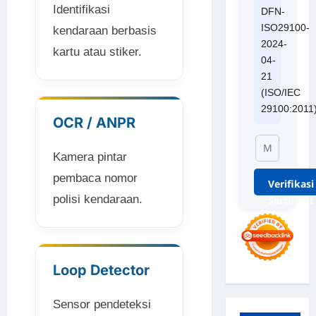
Identifikasi
DFN-
ISO29100-
kendaraan berbasis
2024-
kartu atau stiker.
04-
21
(ISO/IEC
29100:2011
OCR / ANPR
Kamera pintar
pembaca nomor
Verifikasi
polisi kendaraan.
Sertifikat
Loop Detector
Sensor pendeteksi