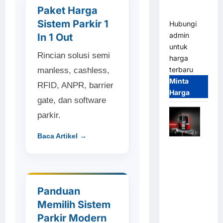
dan
Paket Harga
Modern
Sistem Parkir 1
Hubungi
admin
In 1 Out
untuk
Rincian solusi semi
harga
terbaru
manless, cashless,
Minta
RFID, ANPR, barrier
Harga
gate, dan software
parkir.
Baca Artikel →
Mobile
Portable
Semi
Manless
Panduan
Parking
System –
Memilih Sistem
Smart
Parkir Modern