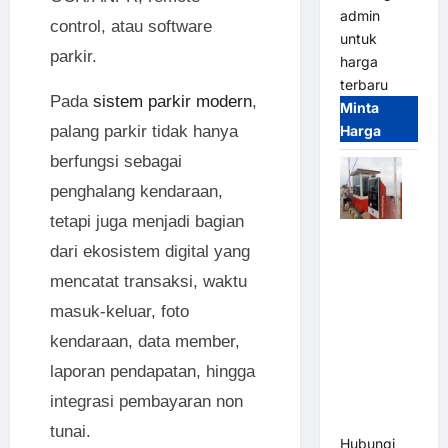
admin
control, atau software
untuk
parkir.
harga
terbaru
Pada
sistem parkir modern
,
Minta
palang parkir tidak hanya
Harga
berfungsi sebagai
penghalang kendaraan,
tetapi juga menjadi bagian
Paket
dari ekosistem digital yang
Sistem
mencatat transaksi, waktu
Parkir Semi
Manless
masuk-keluar, foto
MSM – 2 In
kendaraan, data member,
2 Out |
laporan pendapatan, hingga
Solusi
Parkir
integrasi pembayaran non
Terintegrasi
tunai.
Hubungi