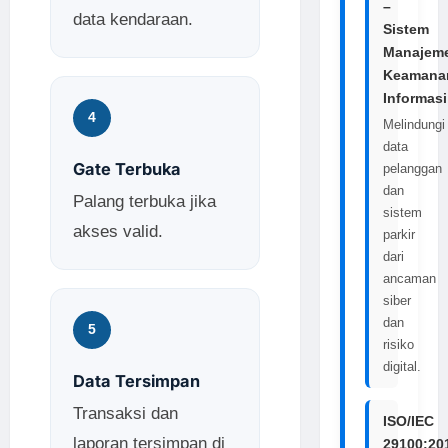
–
data kendaraan.
Sistem
Manajem
Keamana
Informasi
4
Melindungi
data
Gate Terbuka
pelanggan
dan
Palang terbuka jika
sistem
akses valid.
parkir
dari
ancaman
siber
dan
5
risiko
digital.
Data Tersimpan
Transaksi dan
ISO/IEC
laporan tersimpan di
29100:20