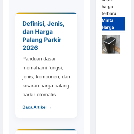
harga
terbaru
Minta
Definisi, Jenis,
Harga
dan Harga
Palang Parkir
2026
Panduan dasar
Jual
Palang
memahami fungsi,
Parkir /
jenis, komponen, dan
Barrier
kisaran harga palang
Gate M
Gate DC
parkir otomatis.
Motor:
Solusi
Baca Artikel →
Sistem
Parkir
Tangguh