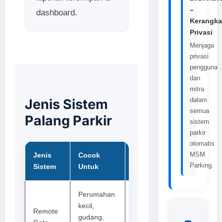
–
dashboard.
Kerangka
Privasi
Menjaga
privasi
pengguna
dan
mitra
Jenis Sistem
dalam
semua
Palang Parkir
sistem
parkir
otomatis
MSM
Jenis
Cocok
Teknologi
Parking.
Sistem
Untuk
Perumahan
kecil,
Remote
Remote
gudang,