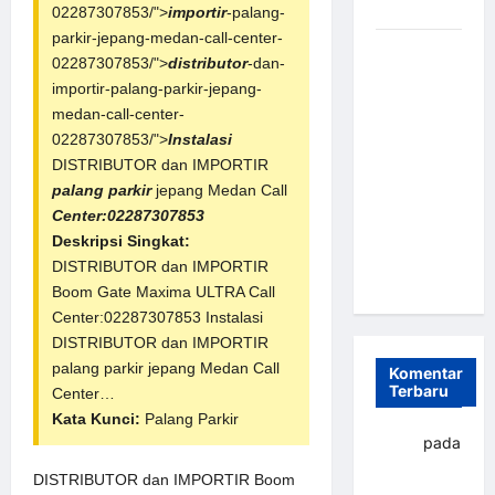
dan Efisien
02287307853/">
importir
-palang-
parkir-jepang-medan-call-center-
Sistem
02287307853/">
distributor
-dan-
Parkir
importir-palang-parkir-jepang-
Otomatis
medan-call-center-
Portabel
02287307853/">
Instalasi
Semi
DISTRIBUTOR dan IMPORTIR
Manless:
palang parkir
jepang Medan Call
Solusi
Center:02287307853
Cerdas Era
Deskripsi Singkat:
Digital di
DISTRIBUTOR dan IMPORTIR
Indonesia
Boom Gate Maxima ULTRA Call
Center:02287307853 Instalasi
DISTRIBUTOR dan IMPORTIR
palang parkir
jepang Medan Call
Komentar
Terbaru
Center…
Kata Kunci:
Palang Parkir
yapto
pada
Palang
DISTRIBUTOR dan IMPORTIR Boom
parkir