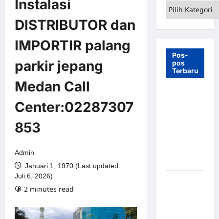
Instalasi
Kategori
DISTRIBUTOR dan
IMPORTIR palang
Pos-
parkir jepang
pos
Terbaru
Medan Call
7 Manfaat
Center:02287307
Swing Gate
Barrier
853
untuk
Tempat
Wisata
Admin
Modern
Januari 1, 1970 (Last updated:
Juli 6, 2026)
Palang
2 minutes read
Parkir
Otomatis –
Solusi