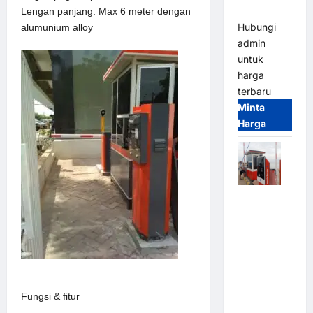
(IP68)
Lengan panjang: Max 6 meter dengan
Hubungi
alumunium alloy
admin
untuk
harga
terbaru
Minta
Harga
Paket
Sistem
Parkir Semi
Manless
MSM – 2 In
2 Out |
Solusi
Fungsi & fitur
Parkir