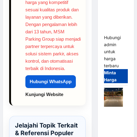
2026
harga yang kompetitif
Franco
sesuai kualitas produk dan
Bandung |
layanan yang diberikan.
MSM
Dengan pengalaman lebih
Parking
dari 13 tahun, MSM
Hubungi
Parking Group siap menjadi
admin
partner terpercaya untuk
untuk
solusi sistem parkir, akses
harga
kontrol, dan otomatisasi
terbaru
terbaik di Indonesia.
Minta
Harga
Hubungi WhatsApp
Kunjungi Website
Palang
Parkir
Jelajahi Topik Terkait
Otomatis /
& Referensi Populer
Barrier