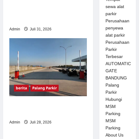
Palang Parkir Otomatis –
sewa alat
Solusi Canggih & Aman
parkir
Modern
Perusahaan
penyewa
Admin
Juli 31, 2026
alat parkir
Perusahaan
Parkir
Terbesar
AUTOMATIC
GATE
BANDUNG
Palang
berita
Palang Parkir
Parkir
Hubungi
Pemasangan Palang Parkir
MSM
di Pabrik Gula Tegal
Parking
MSM
Admin
Juli 28, 2026
Parking
About Us