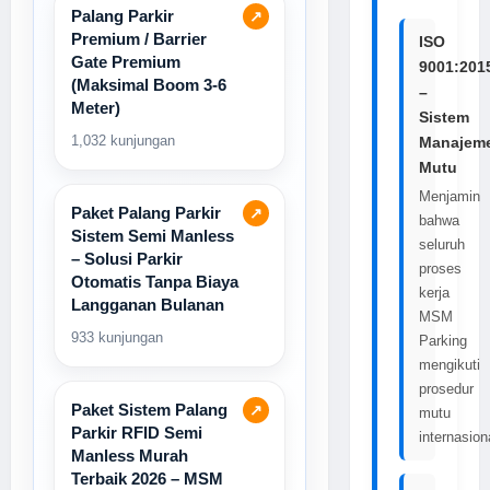
Palang Parkir
↗
Premium / Barrier
ISO
Gate Premium
9001:201
(Maksimal Boom 3-6
–
Meter)
Sistem
1,032 kunjungan
Manajem
Mutu
Menjamin
Paket Palang Parkir
↗
bahwa
Sistem Semi Manless
seluruh
– Solusi Parkir
proses
Otomatis Tanpa Biaya
kerja
Langganan Bulanan
MSM
933 kunjungan
Parking
mengikuti
prosedur
Paket Sistem Palang
↗
mutu
Parkir RFID Semi
internasion
Manless Murah
Terbaik 2026 – MSM