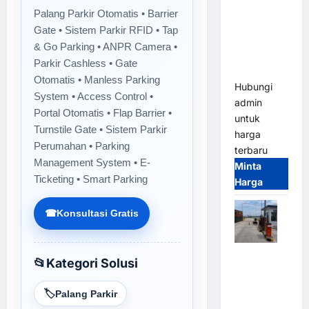
Gate M
Palang Parkir Otomatis • Barrier
Gate –
Gate • Sistem Parkir RFID • Tap
Heavy Duty
& Go Parking • ANPR Camera •
& High
Parkir Cashless • Gate
Speed
Otomatis • Manless Parking
Hubungi
System • Access Control •
admin
Portal Otomatis • Flap Barrier •
untuk
Turnstile Gate • Sistem Parkir
harga
Perumahan • Parking
terbaru
Management System • E-
Minta
Ticketing • Smart Parking
Harga
☎
Konsultasi Gratis
Paket
📂
Kategori Solusi
Sistem
Parkir
🏷️
Palang Parkir
Cashless