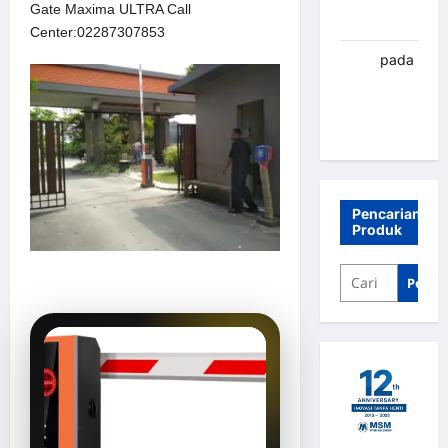
Gate Maxima ULTRA Call
Banjarbaru
Center:02287307853
renni
pada
Palang
parkir
Banjarbaru
Pencarian
Produk
Penca