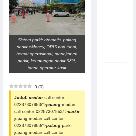
Canggih &
Aman
Modern
Pemasangan
Palang
Sistem parkir otomatis, palang
Parkir di
parkir eMoney, QRIS non tunai,
Pabrik
hemat operasional, manajemen
Gula Tegal
parkir, keuntungan parkir 98%,
tanpa operator kasir
Sistem
Parkir
manless
0
(
0
)
Portable:
Solusi
Judul:
medan
-call-center-
Modern
02287307853/">
jepang
-medan-
untuk
call-center-02287307853/">
parkir
-
Manajemen
jepang-medan-call-center-
Parkir
02287307853/">
palang
-parkir-
Fleksibel
jepang-medan-call-center-