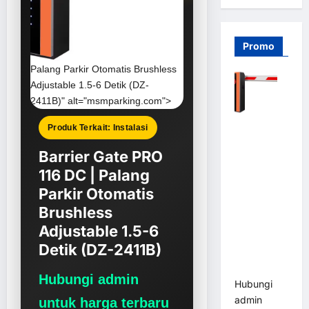
Promo
Palang Parkir Otomatis Brushless
Adjustable 1.5-6 Detik (DZ-
2411B)" alt="msmparking.com">
Barrier
Produk Terkait: Instalasi
Gate PRO
Barrier Gate PRO
116 DC |
116 DC | Palang
Palang
Parkir
Parkir Otomatis
Otomatis
Brushless
Brushless
Adjustable 1.5-6
Adjustable
Detik (DZ-2411B)
1.5-6 Detik
(DZ-2411B)
Hubungi admin
Hubungi
admin
untuk harga terbaru