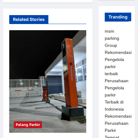
i
g
Tranding
a
Related Stories
t
msm
i
parking
Group
o
Rekomendasi
n
Pengelola
parkir
terbaik
Perusahaan
Pengelola
parkir
Terbaik di
Indonesia
Rekomendasi
Perusahaan
Palang Parkir
Parkir
Tempat