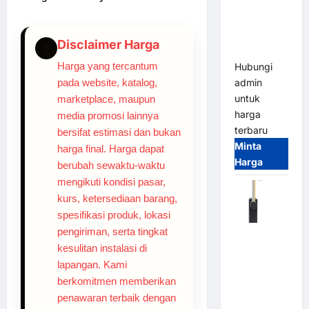
System –
Smart
Parking
Disclaimer Harga
!
All-in-One
Harga yang tercantum
Hubungi
admin
pada website, katalog,
untuk
marketplace, maupun
harga
media promosi lainnya
terbaru
bersifat estimasi dan bukan
Minta
harga final. Harga dapat
Harga
berubah sewaktu-waktu
mengikuti kondisi pasar,
kurs, ketersediaan barang,
spesifikasi produk, lokasi
pengiriman, serta tingkat
Harga
kesulitan instalasi di
Barrier
lapangan. Kami
Gate CAME
berkomitmen memberikan
Italy
penawaran terbaik dengan
Terbaru