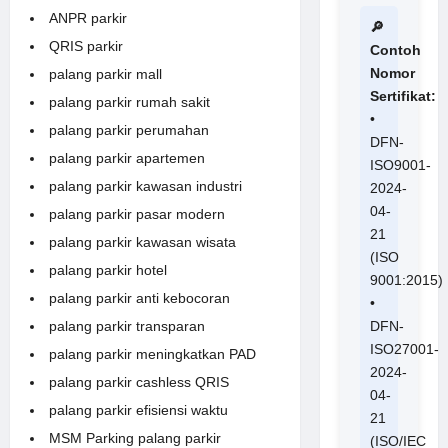
ANPR parkir
🔎
QRIS parkir
Contoh
Nomor
palang parkir mall
Sertifikat:
palang parkir rumah sakit
•
palang parkir perumahan
DFN-
palang parkir apartemen
ISO9001-
palang parkir kawasan industri
2024-
04-
palang parkir pasar modern
21
palang parkir kawasan wisata
(ISO
palang parkir hotel
9001:2015)
palang parkir anti kebocoran
•
DFN-
palang parkir transparan
ISO27001-
palang parkir meningkatkan PAD
2024-
palang parkir cashless QRIS
04-
palang parkir efisiensi waktu
21
MSM Parking palang parkir
(ISO/IEC