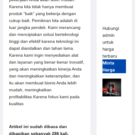
Parkir
Karena kita tidak hanya membuat
Tangguh
produk “baik” yang bekerja dengan
dan
cukup baik. Pemikiran kita adalah di
Modern
luar jangka pendek. Kami merancang
Hubungi
dan menciptakan solusi berteknologi
admin
tinggi dan efektif karena teknologi ini
untuk
dapat diandalkan dan tahan lama.
harga
Karena kami ingin menyediakan alat
terbaru
dan layanan yang benar-benar inovatif,
Minta
yang akan meningkatkan kinerja Anda
Harga
dan meningkatkan keterampilan; dan
itu akan membuat bisnis Anda lebih
mudah, meningkatkan
profitabilitas.Karena fokus kami pada
Mobile
kualitas
Portable
Semi
Manless
Artikel ini sudah dibaca dan
Parking
dibagikan sebanyak 286 kali.