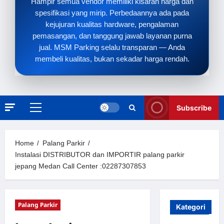
Hampir semua vendor memiliki kisaran harga dan
spesifikasi yang mirip. Perbedaannya ada pada
kejujuran kualitas hardware, pengalaman
pemasangan, dan tanggung jawab layanan purna
jual. MSM Parking selalu transparan — Anda
membeli kualitas, bukan sekadar harga rendah.
Subscribe
Primary
Menu
Home
Palang Parkir
Instalasi DISTRIBUTOR dan IMPORTIR palang parkir
jepang Medan Call Center :02287307853
Palang Parkir
Kategori