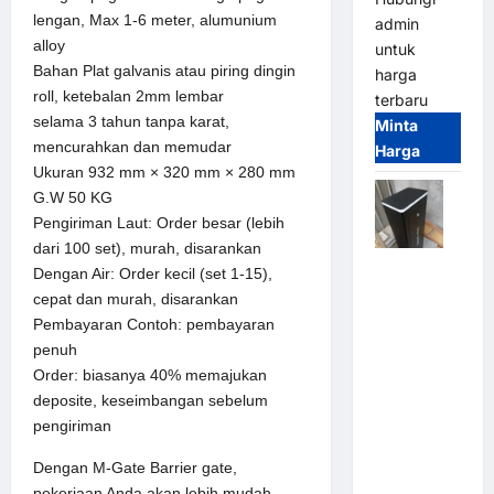
lengan, Max 1-6 meter, alumunium
admin
alloy
untuk
Bahan Plat galvanis atau piring dingin
harga
roll, ketebalan 2mm lembar
terbaru
selama 3 tahun tanpa karat,
Minta
mencurahkan dan memudar
Harga
Ukuran 932 mm × 320 mm × 280 mm
G.W 50 KG
Pengiriman Laut: Order besar (lebih
dari 100 set), murah, disarankan
Jual
Dengan Air: Order kecil (set 1-15),
Palang
cepat dan murah, disarankan
Parkir /
Pembayaran Contoh: pembayaran
Barrier
penuh
Gate M
Order: biasanya 40% memajukan
Gate DC
deposite, keseimbangan sebelum
Motor:
pengiriman
Solusi
Dengan M-Gate Barrier gate,
Sistem
pekerjaan Anda akan lebih mudah.