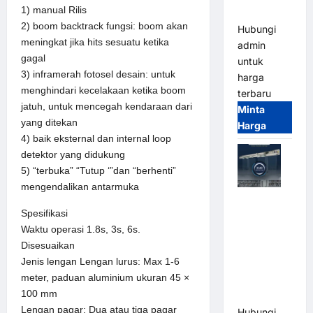
1) manual Rilis
Terintegrasi
2) boom backtrack fungsi: boom akan
Hubungi
meningkat jika hits sesuatu ketika
admin
gagal
untuk
3) inframerah fotosel desain: untuk
harga
menghindari kecelakaan ketika boom
terbaru
jatuh, untuk mencegah kendaraan dari
Minta
yang ditekan
Harga
4) baik eksternal dan internal loop
detektor yang didukung
5) “terbuka” “Tutup ‘”dan “berhenti”
mengendalikan antarmuka
Jual Mesin
Spesifikasi
Pintu Kaca
Waktu operasi 1.8s, 3s, 6s.
Otomatis
Disesuaikan
(Automatic
Jenis lengan Lengan lurus: Max 1-6
Glass
meter, paduan aluminium ukuran 45 ×
Door) Merk
100 mm
Hirson
Lengan pagar: Dua atau tiga pagar
Hubungi