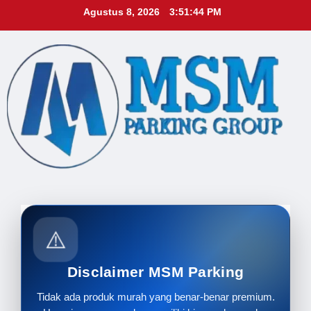
Skip
Agustus 8, 2026
3:51:45 PM
to
content
⚠️
Disclaimer MSM Parking
Tidak ada produk murah yang benar-benar premium.