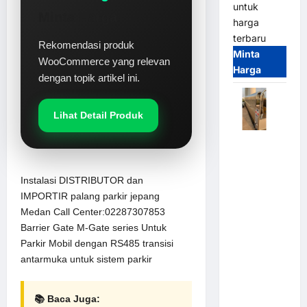
untuk
Minta Harga
harga
terbaru
Rekomendasi produk
Minta
WooCommerce yang relevan
Harga
dengan topik artikel ini.
Lihat Detail Produk
Automatic
Folding
Gate |
Instalasi DISTRIBUTOR dan
Pagar
IMPORTIR palang parkir jepang
Pintu Lipat
Medan Call Center:02287307853
Otomatis
Barrier Gate M-Gate series Untuk
Stainless
Parkir Mobil dengan RS485 transisi
Steel &
antarmuka untuk sistem parkir
Aluminium
(Hongmen
📚 Baca Juga:
Style)