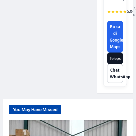
7
★★★★★
5.0
·
u
Buka
di
Google
Maps
Telepon
Chat
WhatsApp
You May Have Missed