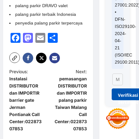
27001:2022
palang parkir DRAVO valet
•
palang parkir terbaik Indonesia
DFN-
penyedia palang parkir terpercaya
ISO29100-
2024-
Facebook
Mastodon
Email
Share
04-
21
(ISO/IEC
29100:2011
P
Previous:
Next:
Instalasi
pemasangan
o
DISTRIBUTOR
DISTRIBUTOR
s
dan IMPORTIR
dan IMPORTIR
Verifikasi
t
barrier gate
palang parkir
Sertifikat
Jerman
Taiwan Malang
n
Pontianak Call
Call
a
Center:022873
Center:022873
07853
07853
v