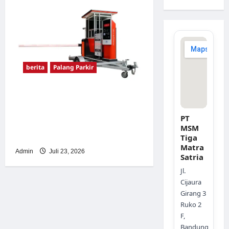
berita
Palang Parkir
Sistem Parkir Otomatis
Portabel Semi Manless:
PT
Solusi Cerdas Era Digital di
MSM
Indonesia
Tiga
Matra
Admin
Juli 23, 2026
Satria
Jl.
Cijaura
Girang 3
Ruko 2
F,
Bandung