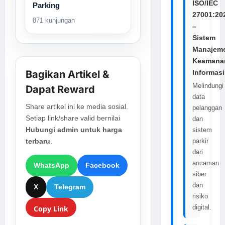
ISO/IEC
Parking
27001:20
871 kunjungan
–
Sistem
Manajem
Keamana
Informasi
Bagikan Artikel &
Melindungi
Dapat Reward
data
Share artikel ini ke media sosial.
pelanggan
Setiap link/share valid bernilai
dan
Hubungi admin untuk harga
sistem
parkir
terbaru
.
dari
ancaman
WhatsApp
Facebook
siber
dan
X
Telegram
risiko
digital.
Copy Link