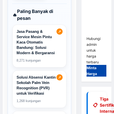
Tap & Go M
Gate |
Paling Banyak di
🔥
Integrasi
pesan
E-Money &
RFID Ultra-
Jasa Pasang &
↗
Fast
Service Mesin Pintu
Hubungi
Kaca Otomatis
admin
Bandung: Solusi
untuk
Modern & Bergaransi
harga
8,271 kunjungan
terbaru
Minta
Harga
Solusi Absensi Kantin
↗
Sekolah Palm Vein
Recognition (PVR)
untuk Verifikasi
Tiga
1,268 kunjungan
Sertifi
Interna