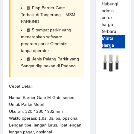
Hubungi
📘
Flap Barrier Gate
admin
Terbaik di Tangerang –
MSM
untuk
PARKING
harga
📘
5 tempat parkir yang
terbaru
menerapkan software
Minta
program parkir Otomatis
Harga
tanpa operator
📘
Jenis Palang Parkir yang
Sangat digunakan di Padang
Automatic
Hydraulic
Cepat Detail:
Bollard
MSM |
Nama: Barrier Gate M-Gate series
Pengaman
Untuk Parkir Mobil
Kendaraan
Ukuran: 320 * 280 * 932 mm
Heavy Duty
Waktu operasi: 1.8s, 3s, 6s, opsional
Tahan
Lengan tipe: lengan lurus, lipat lengan,
Banjir
lengan pagar, opsional