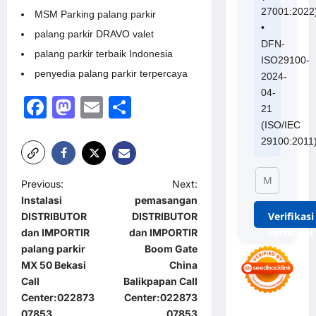
27001:2022
MSM Parking palang parkir
•
palang parkir DRAVO valet
DFN-
palang parkir terbaik Indonesia
ISO29100-
penyedia palang parkir terpercaya
2024-
04-
Facebook
Mastodon
Email
Share
21
(ISO/IEC
29100:2011
P
Previous:
Next:
Instalasi
pemasangan
o
Verifikasi
DISTRIBUTOR
DISTRIBUTOR
s
Sertifikat
dan IMPORTIR
dan IMPORTIR
t
palang parkir
Boom Gate
MX 50 Bekasi
China
n
Call
Balikpapan Call
a
Center:022873
Center:022873
07853
07853