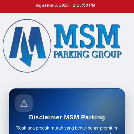
Skip
Agustus 6, 2026
2:13:59 PM
to
content
⚠️
Disclaimer MSM Parking
Tidak ada produk murah yang benar-benar premium.