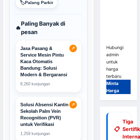
🏷️
Palang Parkir
Tap & Go M
Gate |
Integrasi
Paling Banyak di
E-Money &
🔥
pesan
RFID Ultra-
Fast
Hubungi
Jasa Pasang &
↗
admin
Service Mesin Pintu
Kaca Otomatis
untuk
Bandung: Solusi
harga
Modern & Bergaransi
terbaru
Minta
8,260 kunjungan
Harga
Solusi Absensi Kantin
↗
Sekolah Palm Vein
Recognition (PVR)
Tiga
untuk Verifikasi
Sertifi
1,259 kunjungan
Interna