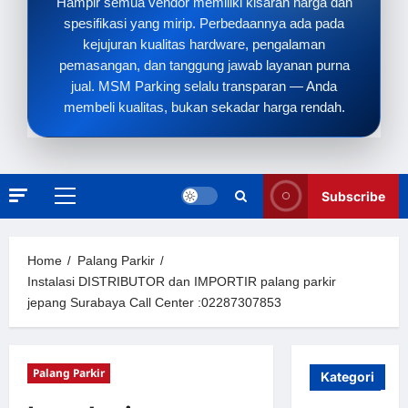
Hampir semua vendor memiliki kisaran harga dan
spesifikasi yang mirip. Perbedaannya ada pada
kejujuran kualitas hardware, pengalaman
pemasangan, dan tanggung jawab layanan purna
jual. MSM Parking selalu transparan — Anda
membeli kualitas, bukan sekadar harga rendah.
Subscribe
Primary
Menu
Home
Palang Parkir
Instalasi DISTRIBUTOR dan IMPORTIR palang parkir
jepang Surabaya Call Center :02287307853
Palang Parkir
Kategori