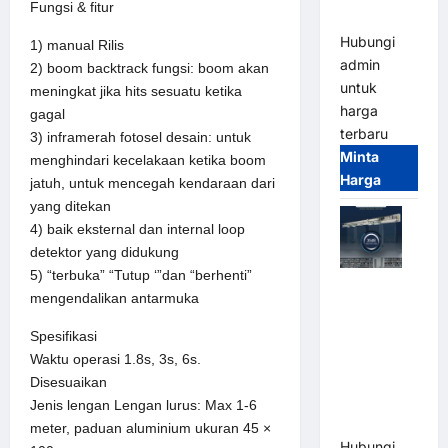
Fungsi & fitur
Terintegrasi
Hubungi
1) manual Rilis
admin
2) boom backtrack fungsi: boom akan
untuk
meningkat jika hits sesuatu ketika
harga
gagal
terbaru
3) inframerah fotosel desain: untuk
Minta
menghindari kecelakaan ketika boom
Harga
jatuh, untuk mencegah kendaraan dari
yang ditekan
4) baik eksternal dan internal loop
detektor yang didukung
5) “terbuka” “Tutup ‘”dan “berhenti”
Jual Mesin
mengendalikan antarmuka
Pintu Kaca
Otomatis
Spesifikasi
(Automatic
Waktu operasi 1.8s, 3s, 6s.
Glass
Disesuaikan
Door) Merk
Jenis lengan Lengan lurus: Max 1-6
Hirson
meter, paduan aluminium ukuran 45 ×
Hubungi