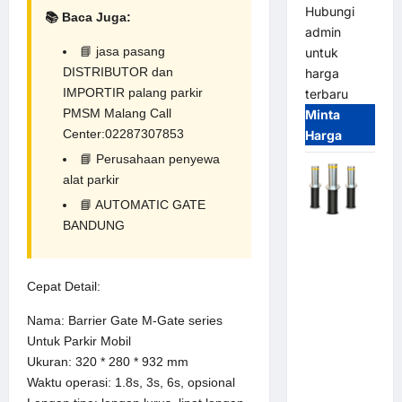
Hubungi
📚 Baca Juga:
admin
📘
jasa pasang
untuk
DISTRIBUTOR dan
harga
IMPORTIR palang parkir
terbaru
PMSM Malang Call
Minta
Center:02287307853
Harga
📘
Perusahaan penyewa
alat parkir
📘
AUTOMATIC GATE
BANDUNG
Automatic
Hydraulic
Bollard
Cepat Detail:
MSM |
Pengaman
Nama: Barrier Gate M-Gate series
Kendaraan
Untuk Parkir Mobil
Heavy Duty
Ukuran: 320 * 280 * 932 mm
Tahan
Waktu operasi: 1.8s, 3s, 6s, opsional
Banjir