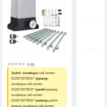
Canggih &
Aman
Modern
Pemasangan
Palang
Parkir di
Pabrik
Gula Tegal
Sistem
Parkir
0
(
0
)
manless
Portable:
Judul:
surabaya
-call-center-
Solusi
02287307853/">
jepang
-
Modern
surabaya-call-center-
untuk
02287307853/">
parkir
-jepang-
Manajemen
surabaya-call-center-
Parkir
02287307853/">
palang
-parkir-
Fleksibel
jepang-surabaya-call-center-