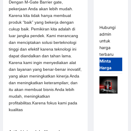
Parkir
Dengan M-Gate Barrier gate,
Tangguh
pekerjaan Anda akan lebih mudah.
dan
Karena kita tidak hanya membuat
Modern
produk “baik” yang bekerja dengan
Hubungi
cukup baik. Pemikiran kita adalah di
admin
luar jangka pendek. Kami merancang
untuk
dan menciptakan solusi berteknologi
harga
tinggi dan efektif karena teknologi ini
terbaru
dapat diandalkan dan tahan lama.
Minta
Karena kami ingin menyediakan alat
Harga
dan layanan yang benar-benar inovatif,
yang akan meningkatkan kinerja Anda
dan meningkatkan keterampilan; dan
itu akan membuat bisnis Anda lebih
mudah, meningkatkan
Mobile
profitabilitas.Karena fokus kami pada
Portable
kualitas
Semi
Manless
Parking