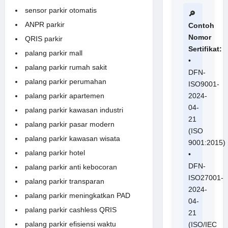
sensor parkir otomatis
🔎
ANPR parkir
Contoh
Nomor
QRIS parkir
Sertifikat:
palang parkir mall
•
palang parkir rumah sakit
DFN-
palang parkir perumahan
ISO9001-
2024-
palang parkir apartemen
04-
palang parkir kawasan industri
21
palang parkir pasar modern
(ISO
palang parkir kawasan wisata
9001:2015)
palang parkir hotel
•
DFN-
palang parkir anti kebocoran
ISO27001-
palang parkir transparan
2024-
palang parkir meningkatkan PAD
04-
palang parkir cashless QRIS
21
palang parkir efisiensi waktu
(ISO/IEC