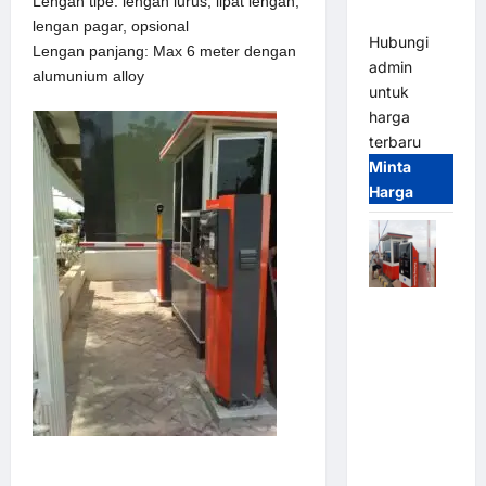
Lengan tipe: lengan lurus, lipat lengan,
(IP68)
lengan pagar, opsional
Hubungi
Lengan panjang: Max 6 meter dengan
admin
alumunium alloy
untuk
harga
terbaru
Minta
Harga
Paket
Sistem
Parkir Semi
Manless
MSM – 2 In
2 Out |
Solusi
Parkir