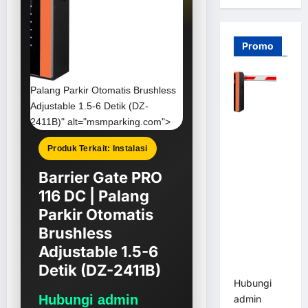
Promo
Palang Parkir Otomatis Brushless
Adjustable 1.5-6 Detik (DZ-
2411B)" alt="msmparking.com">
Barrier
Gate PRO
Produk Terkait: Instalasi
116 DC |
Palang
Barrier Gate PRO
Parkir
116 DC | Palang
Otomatis
Parkir Otomatis
Brushless
Brushless
Adjustable
Adjustable 1.5-6
1.5-6 Detik
Detik (DZ-2411B)
(DZ-2411B)
Hubungi
Hubungi admin
admin