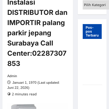
Instalasi
Kategori
DISTRIBUTOR dan
IMPORTIR palang
Pos-
parkir jepang
pos
Terbaru
Surabaya Call
7 Manfaat
Center:02287307
Swing Gate
Barrier
853
untuk
Tempat
Wisata
Admin
Modern
Januari 1, 1970 (Last updated:
Juni 22, 2026)
Palang
2 minutes read
Parkir
Otomatis –
Solusi