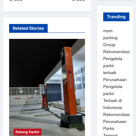
v
i
Tranding
g
a
Related Stories
msm
t
parking
Group
i
Rekomendasi
o
Pengelola
n
parkir
terbaik
Perusahaan
Pengelola
parkir
Terbaik di
Indonesia
Rekomendasi
Perusahaan
Parkir
Palang Parkir
Tempat