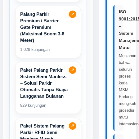
ISO
Palang Parkir
↗
9001:201
Premium / Barrier
–
Gate Premium
Sistem
(Maksimal Boom 3-6
Meter)
Manajem
Mutu
1,028 kunjungan
Menjamin
bahwa
seluruh
Paket Palang Parkir
↗
Sistem Semi Manless
proses
– Solusi Parkir
kerja
Otomatis Tanpa Biaya
MSM
Langganan Bulanan
Parking
mengikuti
929 kunjungan
prosedur
mutu
internasion
Paket Sistem Palang
↗
Parkir RFID Semi
Manless Murah