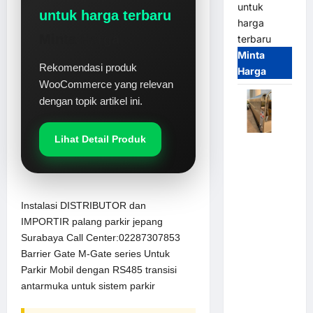
untuk
untuk harga terbaru
harga
Minta Harga
terbaru
Minta
Rekomendasi produk
Harga
WooCommerce yang relevan
dengan topik artikel ini.
Lihat Detail Produk
Automatic
Folding
Gate |
Pagar
Instalasi DISTRIBUTOR dan
Pintu Lipat
IMPORTIR palang parkir jepang
Otomatis
Surabaya Call Center:02287307853
Stainless
Barrier Gate M-Gate series Untuk
Steel &
Parkir Mobil dengan RS485 transisi
Aluminium
antarmuka untuk sistem parkir
(Hongmen
Style)