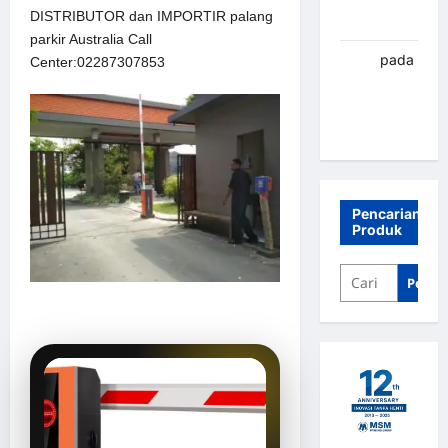
DISTRIBUTOR dan IMPORTIR palang
Banjarbaru
parkir Australia Call
renni
pada
Center:02287307853
Palang
parkir
Banjarbaru
Pencarian
Produk
Penca