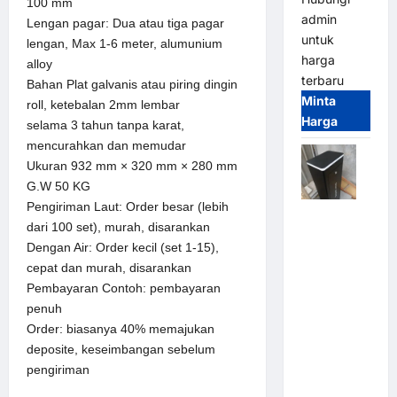
100 mm
admin
Lengan pagar: Dua atau tiga pagar
untuk
lengan, Max 1-6 meter, alumunium
harga
alloy
terbaru
Bahan Plat galvanis atau piring dingin
Minta
roll, ketebalan 2mm lembar
Harga
selama 3 tahun tanpa karat,
mencurahkan dan memudar
Ukuran 932 mm × 320 mm × 280 mm
G.W 50 KG
Pengiriman Laut: Order besar (lebih
Jual
dari 100 set), murah, disarankan
Palang
Dengan Air: Order kecil (set 1-15),
Parkir /
cepat dan murah, disarankan
Barrier
Pembayaran Contoh: pembayaran
Gate M
penuh
Gate DC
Order: biasanya 40% memajukan
Motor:
deposite, keseimbangan sebelum
Solusi
pengiriman
Sistem