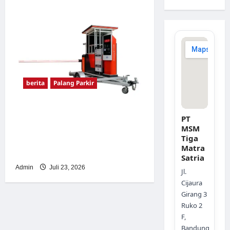
berita
Palang Parkir
Sistem Parkir Otomatis
PT
Portabel Semi Manless:
MSM
Tiga
Solusi Cerdas Era Digital di
Matra
Indonesia
Satria
Admin
Juli 23, 2026
Jl.
Cijaura
Girang 3
Ruko 2
F,
Bandung