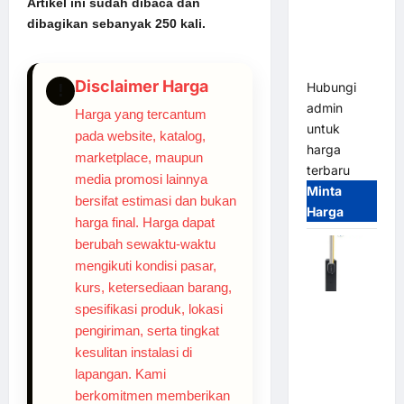
Artikel ini sudah dibaca dan
System –
dibagikan sebanyak 250 kali.
Smart
Parking
All-in-One
Disclaimer Harga
Hubungi
!
admin
Harga yang tercantum
untuk
pada website, katalog,
harga
marketplace, maupun
terbaru
media promosi lainnya
Minta
bersifat estimasi dan bukan
Harga
harga final. Harga dapat
berubah sewaktu-waktu
mengikuti kondisi pasar,
kurs, ketersediaan barang,
Harga
spesifikasi produk, lokasi
Barrier
pengiriman, serta tingkat
Gate CAME
kesulitan instalasi di
Italy
lapangan. Kami
Terbaru
berkomitmen memberikan