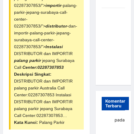
dan Efisien
02287307853/">
importir
-palang-
parkir-jepang-surabaya-call-
Sistem
center-
Parkir
02287307853/">
distributor
-dan-
Otomatis
importir-palang-parkir-jepang-
Portabel
surabaya-call-center-
Semi
02287307853/">
Instalasi
Manless:
DISTRIBUTOR dan IMPORTIR
Solusi
palang parkir
jepang Surabaya
Cerdas Era
Call
Center:02287307853
Digital di
Deskripsi Singkat:
Indonesia
DISTRIBUTOR dan IMPORTIR
palang parkir
Australia Call
Center:02287307853 Instalasi
Komentar
DISTRIBUTOR dan IMPORTIR
Terbaru
palang parkir jepang Surabaya
Call Center:02287307853…
yapto
pada
Kata Kunci:
Palang Parkir
Palang
parkir