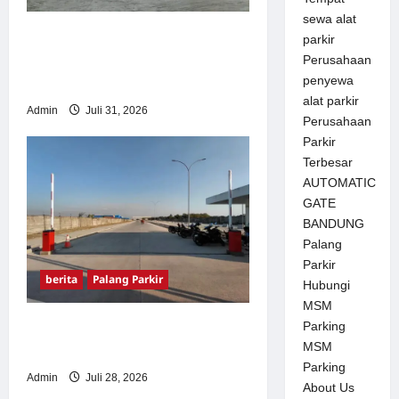
sewa alat
Palang Parkir Otomatis –
parkir
Solusi Canggih & Aman
Perusahaan
penyewa
Modern
alat parkir
Admin
Juli 31, 2026
Perusahaan
Parkir
Terbesar
AUTOMATIC
GATE
BANDUNG
Palang
Parkir
berita
Palang Parkir
Hubungi
MSM
Pemasangan Palang Parkir
Parking
MSM
di Pabrik Gula Tegal
Parking
Admin
Juli 28, 2026
About Us