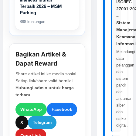
ISO/IEC
Terbaik 2026 – MSM
27001:20
Parking
–
868 kunjungan
Sistem
Manajem
Keamana
Informasi
Melindungi
Bagikan Artikel &
data
Dapat Reward
pelanggan
dan
Share artikel ini ke media sosial.
sistem
Setiap link/share valid bernilai
parkir
Hubungi admin untuk harga
dari
terbaru
.
ancaman
siber
WhatsApp
Facebook
dan
risiko
X
Telegram
digital.
Copy Link