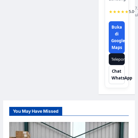
7
★★★★★
5.0
·
u
Buka
di
Google
Maps
Telepon
Chat
WhatsApp
You May Have Missed