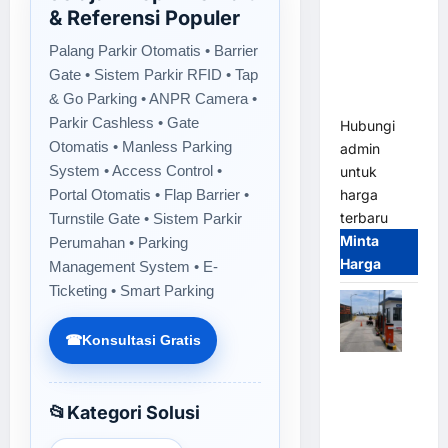
Gate M
& Referensi Populer
Gate –
Palang Parkir Otomatis • Barrier
Heavy Duty
Gate • Sistem Parkir RFID • Tap
& High
& Go Parking • ANPR Camera •
Speed
Parkir Cashless • Gate
Hubungi
Otomatis • Manless Parking
admin
System • Access Control •
untuk
Portal Otomatis • Flap Barrier •
harga
terbaru
Turnstile Gate • Sistem Parkir
Minta
Perumahan • Parking
Harga
Management System • E-
Ticketing • Smart Parking
☎
Konsultasi Gratis
Paket
Sistem
📂
Kategori Solusi
Parkir
Cashless