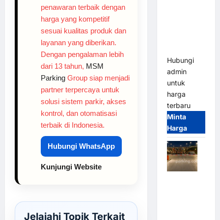
2026
penawaran terbaik dengan
Franco
harga yang kompetitif
Bandung |
sesuai kualitas produk dan
MSM
layanan yang diberikan.
Parking
Dengan pengalaman lebih
Hubungi
dari 13 tahun,
MSM
admin
Parking
Group siap menjadi
untuk
partner terpercaya untuk
harga
solusi sistem parkir, akses
terbaru
kontrol, dan otomatisasi
Minta
terbaik di Indonesia.
Harga
Hubungi WhatsApp
Kunjungi Website
Palang
Parkir
Otomatis /
Barrier
Jelajahi Topik Terkait