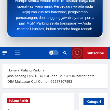
Hampir semua vendor memiliki kisaran harga dan
spesifikasi yang mirip. Perbedaannya ada pada
kejujuran kualitas hardware, pengalaman
pemasangan, dan tanggung jawab layanan purna
jual. MSM Parking selalu transparan — Anda
membeli kualitas, bukan sekadar harga rendah.
Subscribe
Primary
Menu
Home
Palang Parkir
jasa pasang DISTRIBUTOR dan IMPORTIR barrier gate
DEA Makassar Call Center :02287307853
Palang Parkir
Kategori