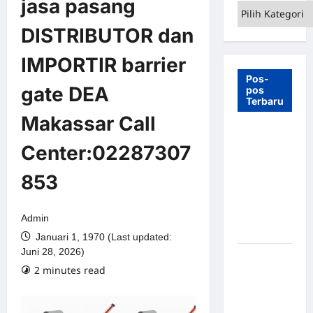
jasa pasang
Kategori
DISTRIBUTOR dan
IMPORTIR barrier
Pos-
gate DEA
pos
Terbaru
Makassar Call
7 Manfaat
Center:02287307
Swing Gate
Barrier
853
untuk
Tempat
Wisata
Admin
Modern
Januari 1, 1970 (Last updated:
Juni 28, 2026)
Palang
2 minutes read
Parkir
Otomatis –
Solusi