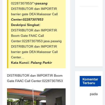
dan Efisien
02287307853/">
pasang
DISTRIBUTOR dan IMPORTIR
Sistem
barrier gate
DEA Makassar Call
Parkir
Center:02287307853
Otomatis
Deskripsi Singkat:
Portabel
DISTRIBUTOR dan IMPORTIR
Semi
Boom Gate FAAC Call
Manless:
Center:02287307853 jasa pasang
Solusi
DISTRIBUTOR dan IMPORTIR
Cerdas Era
barrier gate DEA Makassar Call
Digital di
Center…
Indonesia
Kata Kunci:
Palang Parkir
DISTRIBUTOR dan IMPORTIR Boom
Komentar
Gate FAAC Call Center:02287307853
Terbaru
yapto
pada
Palang
parkir