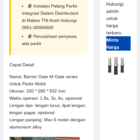
Hubungi
📘
Instalasi Palang Parkir
admin
Integrasi Sistem Disinfectant
untuk
di Mabes TNI Aceh hubungi
harga
0851-00956600
terbaru
📘
Perusahaan penyewa
Minta
alat parkir
Harga
Cepat Detail:
Nama: Barrier Gate M-Gate series
Automatic
Untuk Parkir Mobil
Hydraulic
Ukuran: 320 * 280 * 932 mm
Bollard
Waktu operasi: 1.8s, 3s, 6s, opsional
MSM |
Lengan tipe: lengan lurus, lipat lengan,
Pengaman
lengan pagar, opsional
Kendaraan
Lengan panjang: Max 6 meter dengan
Heavy Duty
alumunium alloy
Tahan
Banjir