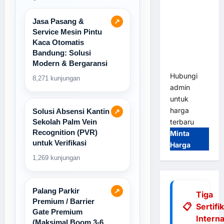
Tap & Go M
Gate |
Jasa Pasang &
↗
Integrasi
Service Mesin Pintu
E-Money &
Kaca Otomatis
RFID Ultra-
Bandung: Solusi
Modern & Bergaransi
Fast
Hubungi
8,271 kunjungan
admin
untuk
harga
Solusi Absensi Kantin
↗
terbaru
Sekolah Palm Vein
Recognition (PVR)
Minta
untuk Verifikasi
Harga
1,269 kunjungan
Palang Parkir
↗
Tiga
Premium / Barrier
Sertifi
Gate Premium
Interna
(Maksimal Boom 3-6