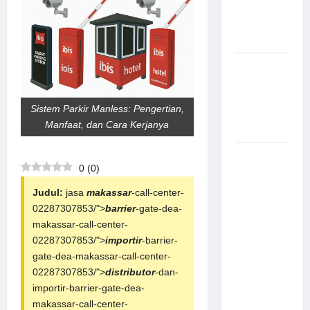
Canggih &
Aman
Modern
Pemasangan
Palang
Parkir di
Sistem Parkir Manless: Pengertian,
Pabrik
Manfaat, dan Cara Kerjanya
Gula Tegal
Sistem
0
(
0
)
Parkir
manless
Judul:
jasa
makassar
-call-center-
Portable:
02287307853/">
barrier
-gate-dea-
Solusi
makassar-call-center-
Modern
02287307853/">
importir
-barrier-
untuk
gate-dea-makassar-call-center-
Manajemen
02287307853/">
distributor
-dan-
Parkir
importir-barrier-gate-dea-
Fleksibel
makassar-call-center-