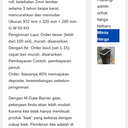
roll, ketebalan 2mm lembar
admin
selama 3 tahun tanpa karat,
untuk
mencurahkan dan memudar
harga
Ukuran 932 mm × 320 mm × 280 mm
terbaru
G.W 50 KG
Minta
Pengiriman Laut: Order besar (lebih
Harga
dari 100 set), murah, disarankan
Dengan Air: Order kecil (set 1-15),
cepat dan murah, disarankan
Pembayaran Contoh: pembayaran
penuh
Jual
Order: biasanya 40% memajukan
Palang
deposite, keseimbangan sebelum
Parkir /
pengiriman
Barrier
Gate M
Dengan M-Gate Barrier gate,
Gate DC
pekerjaan Anda akan lebih mudah.
Motor:
Karena kita tidak hanya membuat
Solusi
produk “baik” yang bekerja dengan
Sistem
cukup baik. Pemikiran kita adalah di