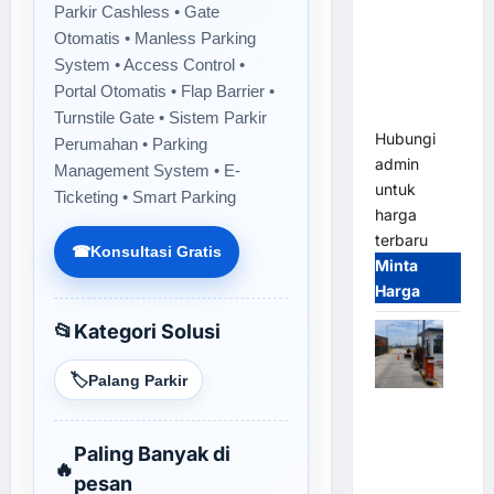
Gate M
Parkir Cashless • Gate
Gate –
Otomatis • Manless Parking
Heavy Duty
System • Access Control •
& High
Portal Otomatis • Flap Barrier •
Speed
Turnstile Gate • Sistem Parkir
Hubungi
Perumahan • Parking
admin
Management System • E-
untuk
Ticketing • Smart Parking
harga
terbaru
☎
Konsultasi Gratis
Minta
Harga
📂
Kategori Solusi
🏷️
Palang Parkir
Paket
Sistem
Paling Banyak di
Parkir
🔥
pesan
Cashless