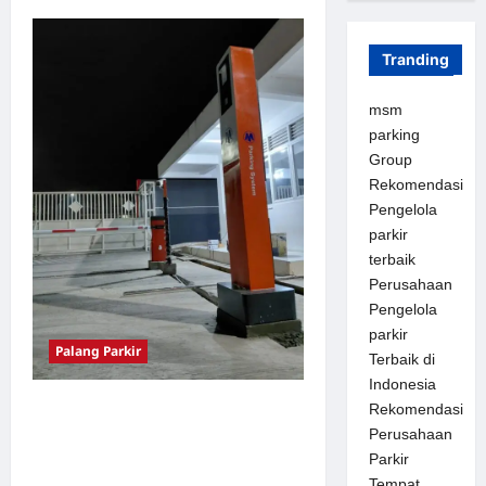
t
i
Tranding
o
msm
n
parking
Group
Rekomendasi
Pengelola
parkir
terbaik
Perusahaan
Pengelola
parkir
Palang Parkir
Terbaik di
Indonesia
Palang Parkir Otomatis –
Rekomendasi
Perusahaan
Solusi Canggih & Aman
Parkir
Modern
Tempat