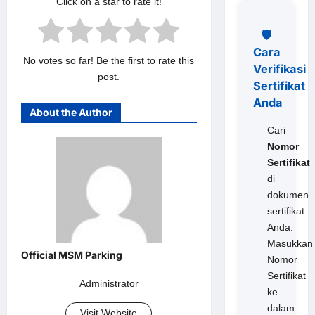
Click on a star to rate it!
🛡️
Cara
No votes so far! Be the first to rate this
Verifikasi
post.
Sertifikat
Anda
About the Author
Cari
Nomor
Sertifikat
di
dokumen
sertifikat
Anda.
Masukkan
Nomor
Sertifikat
Administrator
ke
dalam
Visit Website