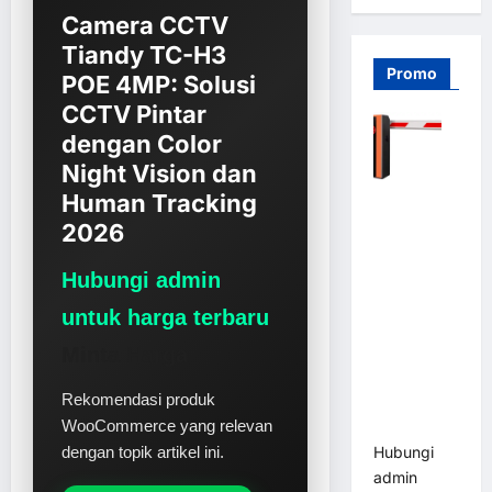
Camera CCTV
Tiandy TC-H3
Promo
POE 4MP: Solusi
CCTV Pintar
dengan Color
Night Vision dan
Human Tracking
Barrier
Gate PRO
2026
116 DC |
Palang
Hubungi admin
Parkir
untuk harga terbaru
Otomatis
Brushless
Minta Harga
Adjustable
Rekomendasi produk
1.5-6 Detik
WooCommerce yang relevan
(DZ-2411B)
Hubungi
dengan topik artikel ini.
admin