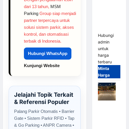
2026
dari 13 tahun,
MSM
Franco
Parking
Group siap menjadi
Bandung |
partner terpercaya untuk
MSM
solusi sistem parkir, akses
Parking
kontrol, dan otomatisasi
Hubungi
terbaik di Indonesia.
admin
untuk
Hubungi WhatsApp
harga
terbaru
Kunjungi Website
Minta
Harga
Jelajahi Topik Terkait
& Referensi Populer
Palang
Palang Parkir Otomatis • Barrier
Parkir
Gate • Sistem Parkir RFID • Tap
Otomatis /
& Go Parking • ANPR Camera •
Barrier