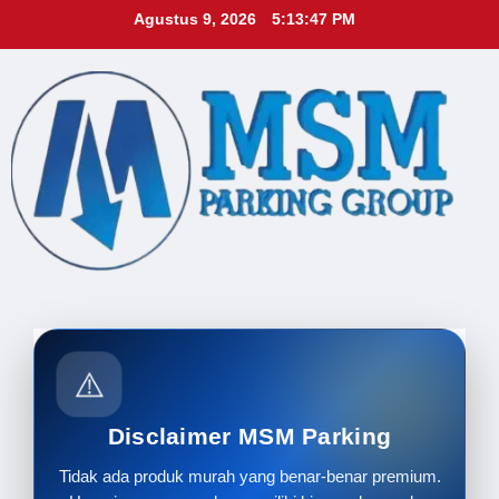
Skip
Agustus 9, 2026
5:13:49 PM
to
content
⚠️
Disclaimer MSM Parking
Tidak ada produk murah yang benar-benar premium.