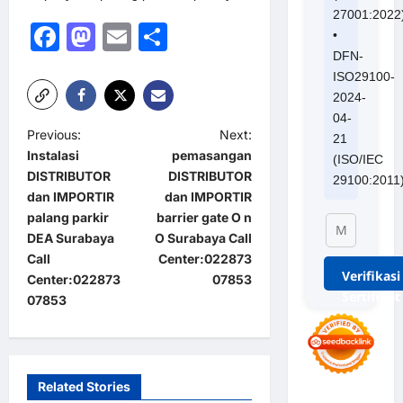
27001:2022
Facebook
Mastodon
Email
Share
•
DFN-
ISO29100-
2024-
04-
P
Previous:
Next:
21
Instalasi
pemasangan
(ISO/IEC
o
DISTRIBUTOR
DISTRIBUTOR
29100:2011
s
dan IMPORTIR
dan IMPORTIR
t
palang parkir
barrier gate O n
DEA Surabaya
O Surabaya Call
n
Call
Center:022873
a
Verifikasi
Center:022873
07853
Sertifikat
07853
v
i
g
a
Related Stories