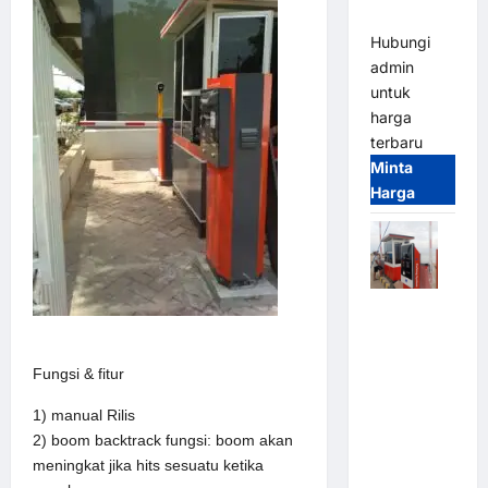
(IP68)
Hubungi
admin
untuk
harga
terbaru
Minta
Harga
Paket
Sistem
Parkir Semi
Fungsi & fitur
Manless
MSM – 2 In
1) manual Rilis
2 Out |
2) boom backtrack fungsi: boom akan
Solusi
meningkat jika hits sesuatu ketika
Parkir