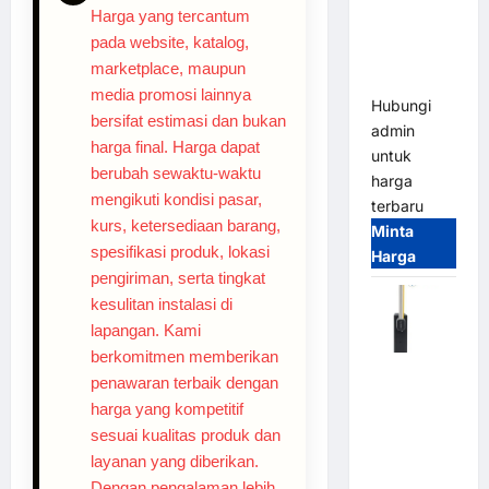
System –
Harga yang tercantum
Smart
pada website, katalog,
Parking
marketplace, maupun
All-in-One
media promosi lainnya
Hubungi
bersifat estimasi dan bukan
admin
harga final. Harga dapat
untuk
berubah sewaktu-waktu
harga
mengikuti kondisi pasar,
terbaru
kurs, ketersediaan barang,
Minta
spesifikasi produk, lokasi
Harga
pengiriman, serta tingkat
kesulitan instalasi di
lapangan. Kami
berkomitmen memberikan
Harga
penawaran terbaik dengan
Barrier
harga yang kompetitif
Gate CAME
sesuai kualitas produk dan
Italy
layanan yang diberikan.
Terbaru
Dengan pengalaman lebih