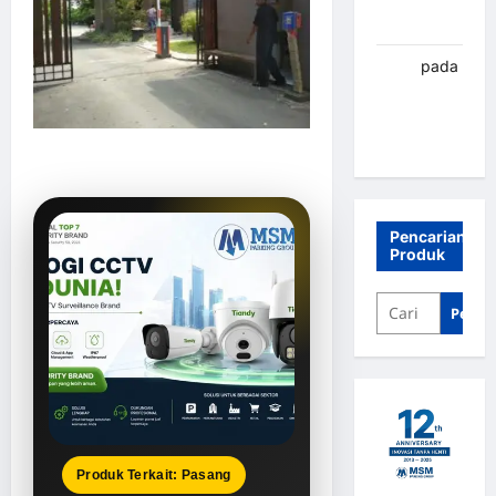
Banjarbaru
renni
pada
Palang
parkir
Banjarbaru
Pencarian
Produk
Penca
Produk Terkait: Pasang