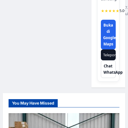
7
★★★★★
5.0
·
u
Buka
di
Google
Maps
Telepon
Chat
WhatsApp
You May Have Missed