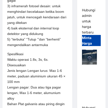
gagal
Terintegrasi
3) inframerah fotosel desain: untuk
Hubungi
menghindari kecelakaan ketika boom
admin
jatuh, untuk mencegah kendaraan dari
untuk
yang ditekan
harga
4) baik eksternal dan internal loop
terbaru
detektor yang didukung
Minta
5) “terbuka” “Tutup ‘”dan “berhenti”
Harga
mengendalikan antarmuka
Spesifikasi
Waktu operasi 1.8s, 3s, 6s.
Disesuaikan
Jual Mesin
Jenis lengan Lengan lurus: Max 1-6
Pintu Kaca
meter, paduan aluminium ukuran 45 ×
Otomatis
100 mm
(Automatic
Lengan pagar: Dua atau tiga pagar
Glass
lengan, Max 1-6 meter, alumunium
Door) Merk
alloy
Hirson
Bahan Plat galvanis atau piring dingin
Hubungi