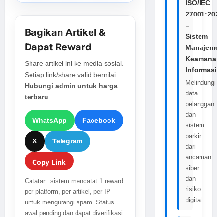
ISO/IEC
27001:20
–
Bagikan Artikel &
Sistem
Dapat Reward
Manajem
Keamana
Share artikel ini ke media sosial.
Informasi
Setiap link/share valid bernilai
Melindungi
Hubungi admin untuk harga
data
terbaru
.
pelanggan
dan
WhatsApp
Facebook
sistem
parkir
X
Telegram
dari
ancaman
Copy Link
siber
dan
Catatan: sistem mencatat 1 reward
risiko
per platform, per artikel, per IP
digital.
untuk mengurangi spam. Status
awal pending dan dapat diverifikasi