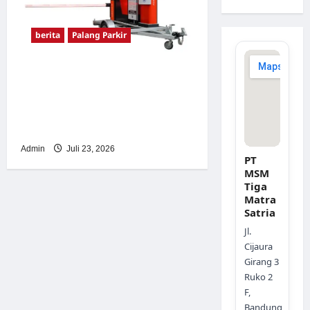
berita
Palang Parkir
Sistem Parkir Otomatis
Portabel Semi Manless:
Solusi Cerdas Era Digital di
Indonesia
Admin
Juli 23, 2026
PT
MSM
Tiga
Matra
Satria
Jl.
Cijaura
Girang 3
Ruko 2
F,
Bandung