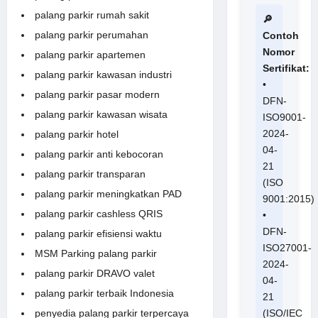
palang parkir rumah sakit
🔎
palang parkir perumahan
Contoh
Nomor
palang parkir apartemen
Sertifikat:
palang parkir kawasan industri
•
palang parkir pasar modern
DFN-
palang parkir kawasan wisata
ISO9001-
2024-
palang parkir hotel
04-
palang parkir anti kebocoran
21
palang parkir transparan
(ISO
palang parkir meningkatkan PAD
9001:2015)
palang parkir cashless QRIS
•
DFN-
palang parkir efisiensi waktu
ISO27001-
MSM Parking palang parkir
2024-
palang parkir DRAVO valet
04-
palang parkir terbaik Indonesia
21
(ISO/IEC
penyedia palang parkir terpercaya