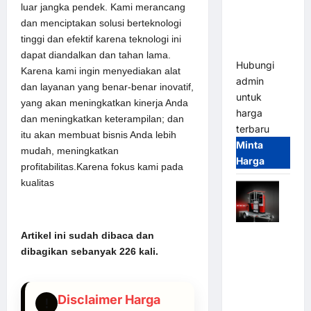
Parkir
luar jangka pendek. Kami merancang
Tangguh
dan menciptakan solusi berteknologi
dan
tinggi dan efektif karena teknologi ini
Modern
dapat diandalkan dan tahan lama.
Hubungi
Karena kami ingin menyediakan alat
admin
dan layanan yang benar-benar inovatif,
untuk
yang akan meningkatkan kinerja Anda
harga
dan meningkatkan keterampilan; dan
terbaru
itu akan membuat bisnis Anda lebih
Minta
mudah, meningkatkan
Harga
profitabilitas.Karena fokus kami pada
kualitas
Mobile
Artikel ini sudah dibaca dan
Portable
dibagikan sebanyak 226 kali.
Semi
Manless
Parking
Disclaimer Harga
!