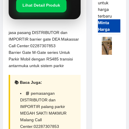
untuk
Lihat Detail Produk
harga
terbaru
Minta
Harga
jasa pasang DISTRIBUTOR dan
IMPORTIR barrier gate DEA Makassar
Call Center:02287307853
Barrier Gate M-Gate series Untuk
Parkir Mobil dengan RS485 transisi
Automatic
antarmuka untuk
sistem parkir
Folding
Gate |
Pagar
📚 Baca Juga:
Pintu Lipat
Otomatis
📘
pemasangan
Stainless
DISTRIBUTOR dan
Steel &
IMPORTIR palang parkir
Aluminium
MEGAH SAKTI MAKMUR
(Hongmen
Malang Call
Style)
Center:02287307853