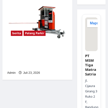
berita
Palang Parkir
Sistem Parkir Otomatis
Portabel Semi Manless:
PT
Solusi Cerdas Era Digital di
MSM
Tiga
Indonesia
Matra
Admin
Juli 23, 2026
Satria
Jl.
Cijaura
Girang 3
Ruko 2
F,
Bandung