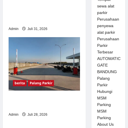
Palang Parkir Otomatis –
sewa alat
Solusi Canggih & Aman
parkir
Perusahaan
Modern
penyewa
Admin
Juli 31, 2026
alat parkir
Perusahaan
Parkir
Terbesar
AUTOMATIC
GATE
BANDUNG
Palang
berita
Palang Parkir
Parkir
Hubungi
Pemasangan Palang Parkir
MSM
Parking
di Pabrik Gula Tegal
MSM
Admin
Juli 28, 2026
Parking
About Us