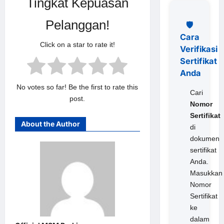
Tingkat Kepuasan
Pelanggan!
🛡️
Cara
Click on a star to rate it!
Verifikasi
Sertifikat
Anda
No votes so far! Be the first to rate this
Cari
post.
Nomor
Sertifikat
About the Author
di
dokumen
sertifikat
Anda.
Masukkan
Nomor
Sertifikat
ke
dalam