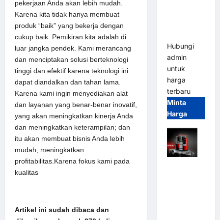
Parkir
pekerjaan Anda akan lebih mudah.
Tangguh
Karena kita tidak hanya membuat
dan
produk “baik” yang bekerja dengan
Modern
cukup baik. Pemikiran kita adalah di
Hubungi
luar jangka pendek. Kami merancang
admin
dan menciptakan solusi berteknologi
untuk
tinggi dan efektif karena teknologi ini
harga
dapat diandalkan dan tahan lama.
terbaru
Karena kami ingin menyediakan alat
Minta
dan layanan yang benar-benar inovatif,
Harga
yang akan meningkatkan kinerja Anda
dan meningkatkan keterampilan; dan
itu akan membuat bisnis Anda lebih
mudah, meningkatkan
profitabilitas.Karena fokus kami pada
Mobile
kualitas
Portable
Semi
Manless
Artikel ini sudah dibaca dan
Parking