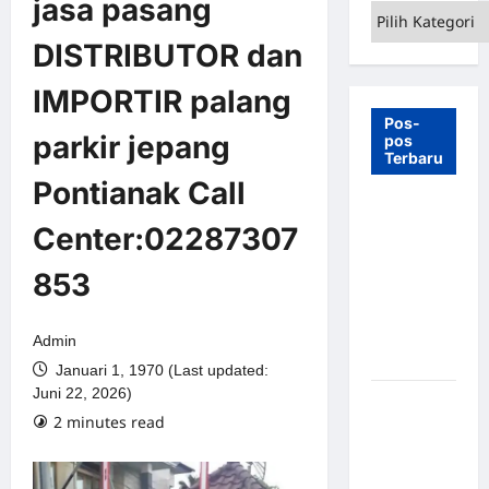
jasa pasang
Kategori
DISTRIBUTOR dan
IMPORTIR palang
Pos-
parkir jepang
pos
Terbaru
Pontianak Call
7 Manfaat
Center:02287307
Swing Gate
Barrier
853
untuk
Tempat
Wisata
Admin
Modern
Januari 1, 1970 (Last updated:
Juni 22, 2026)
Palang
2 minutes read
Parkir
Otomatis –
Solusi