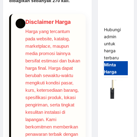
dibagikan sebanyak 270 kali.
System –
Smart
Parking
Disclaimer Harga
All-in-One
!
Hubungi
Harga yang tercantum
admin
pada website, katalog,
untuk
marketplace, maupun
harga
media promosi lainnya
terbaru
bersifat estimasi dan bukan
Minta
harga final. Harga dapat
Harga
berubah sewaktu-waktu
mengikuti kondisi pasar,
kurs, ketersediaan barang,
spesifikasi produk, lokasi
Harga
pengiriman, serta tingkat
Barrier
kesulitan instalasi di
Gate CAME
lapangan. Kami
Italy
berkomitmen memberikan
Terbaru
penawaran terbaik dengan