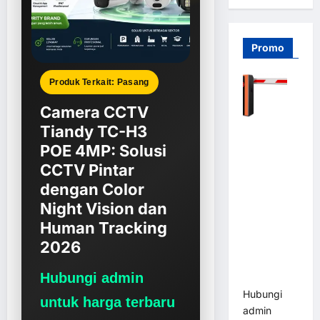
Promo
Produk Terkait: Pasang
Camera CCTV
Tiandy TC-H3
Barrier
Gate PRO
POE 4MP: Solusi
116 DC |
CCTV Pintar
Palang
dengan Color
Parkir
Night Vision dan
Otomatis
Human Tracking
Brushless
2026
Adjustable
1.5-6 Detik
Hubungi admin
(DZ-2411B)
Hubungi
untuk harga terbaru
admin