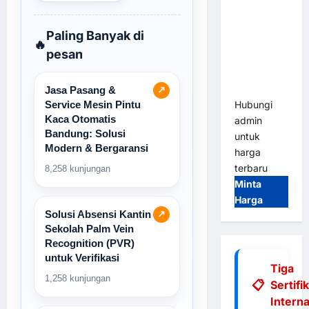
Tap & Go M
Gate |
Paling Banyak di
Integrasi
🔥
pesan
E-Money &
RFID Ultra-
Fast
Jasa Pasang &
↗
Service Mesin Pintu
Hubungi
Kaca Otomatis
admin
Bandung: Solusi
untuk
Modern & Bergaransi
harga
terbaru
8,258 kunjungan
Minta
Harga
Solusi Absensi Kantin
↗
Sekolah Palm Vein
Recognition (PVR)
untuk Verifikasi
Tiga
1,258 kunjungan
Sertifi
Interna