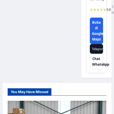
7
★★★★★
5.0
·
u
Buka
di
Google
Maps
Telepon
Chat
WhatsApp
You May Have Missed