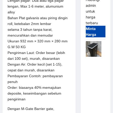
Lengan pagar: Dua atau tiga pagar
admin
lengan, Max 1-6 meter, alumunium
untuk
alloy
harga
Bahan Plat galvanis atau piring dingin
terbaru
roll, ketebalan 2mm lembar
Minta
selama 3 tahun tanpa karat,
Harga
mencurahkan dan memudar
Ukuran 932 mm × 320 mm × 280 mm
G.W 50 KG
Pengiriman Laut: Order besar (lebih
dari 100 set), murah, disarankan
Jual
Dengan Air: Order kecil (set 1-15),
Palang
cepat dan murah, disarankan
Parkir /
Pembayaran Contoh: pembayaran
Barrier
penuh
Gate M
Order: biasanya 40% memajukan
Gate DC
deposite, keseimbangan sebelum
Motor:
pengiriman
Solusi
Sistem
Dengan M-Gate Barrier gate,