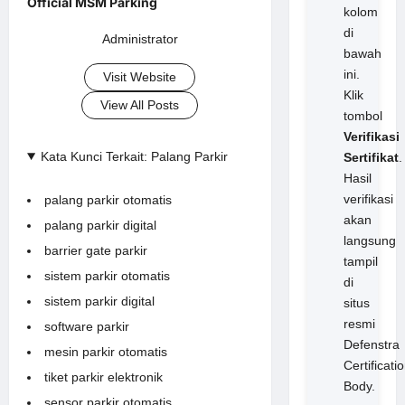
kolom
di
Administrator
bawah
ini.
Visit Website
Klik
View All Posts
tombol
Verifikasi
Kata Kunci Terkait: Palang Parkir
Sertifikat
.
Hasil
verifikasi
palang parkir otomatis
akan
palang parkir digital
langsung
barrier gate parkir
tampil
sistem parkir otomatis
di
sistem parkir digital
situs
resmi
software parkir
Defenstra
mesin parkir otomatis
Certificati
tiket parkir elektronik
Body.
sensor parkir otomatis