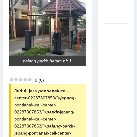
Canggih &
Aman
Modern
Pemasangan
Palang
Parkir di
Pabrik
Gula Tegal
palang parkir batam bft 1
Sistem
Parkir
0
(
0
)
manless
Portable:
Judul:
jasa
pontianak
-call-
Solusi
center-02287307853/">
jepang
-
Modern
pontianak-call-center-
untuk
02287307853/">
parkir
-jepang-
Manajemen
pontianak-call-center-
Parkir
02287307853/">
palang
-parkir-
Fleksibel
jepang-pontianak-call-center-