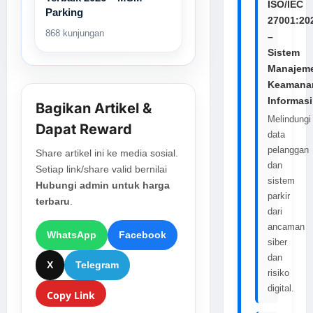
ISO/IEC
Parking
27001:20
868 kunjungan
–
Sistem
Manajem
Keamana
Informasi
Bagikan Artikel &
Melindungi
Dapat Reward
data
pelanggan
Share artikel ini ke media sosial.
dan
Setiap link/share valid bernilai
sistem
Hubungi admin untuk harga
parkir
terbaru
.
dari
ancaman
WhatsApp
Facebook
siber
dan
X
Telegram
risiko
digital.
Copy Link