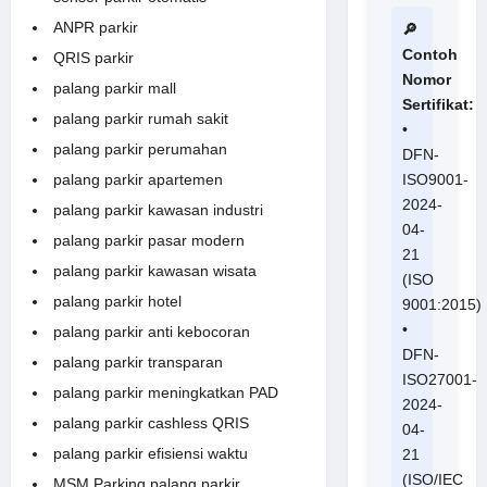
ANPR parkir
🔎
Contoh
QRIS parkir
Nomor
palang parkir mall
Sertifikat:
palang parkir rumah sakit
•
palang parkir perumahan
DFN-
palang parkir apartemen
ISO9001-
2024-
palang parkir kawasan industri
04-
palang parkir pasar modern
21
palang parkir kawasan wisata
(ISO
palang parkir hotel
9001:2015)
•
palang parkir anti kebocoran
DFN-
palang parkir transparan
ISO27001-
palang parkir meningkatkan PAD
2024-
palang parkir cashless QRIS
04-
palang parkir efisiensi waktu
21
(ISO/IEC
MSM Parking palang parkir