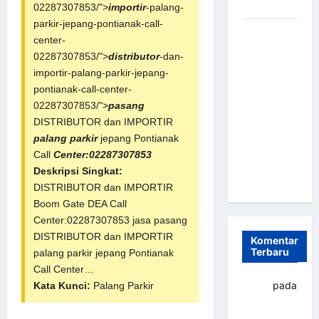
dan Efisien
02287307853/">
importir
-palang-
parkir-jepang-pontianak-call-
Sistem
center-
Parkir
02287307853/">
distributor
-dan-
Otomatis
importir-palang-parkir-jepang-
Portabel
pontianak-call-center-
Semi
02287307853/">
pasang
Manless:
DISTRIBUTOR dan IMPORTIR
Solusi
palang parkir
jepang Pontianak
Cerdas Era
Call
Center:02287307853
Digital di
Deskripsi Singkat:
Indonesia
DISTRIBUTOR dan IMPORTIR
Boom Gate DEA Call
Center:02287307853 jasa pasang
DISTRIBUTOR dan IMPORTIR
Komentar
Terbaru
palang parkir
jepang Pontianak
Call Center…
yapto
pada
Kata Kunci:
Palang Parkir
Palang
parkir