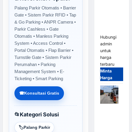
Gate M
Palang Parkir Otomatis • Barrier
Gate –
Gate • Sistem Parkir RFID • Tap
Heavy Duty
& Go Parking • ANPR Camera •
& High
Parkir Cashless • Gate
Speed
Otomatis • Manless Parking
Hubungi
System • Access Control •
admin
Portal Otomatis • Flap Barrier •
untuk
Turnstile Gate • Sistem Parkir
harga
terbaru
Perumahan • Parking
Minta
Management System • E-
Harga
Ticketing • Smart Parking
☎
Konsultasi Gratis
Paket
📂
Kategori Solusi
Sistem
Parkir
🏷️
Palang Parkir
Cashless