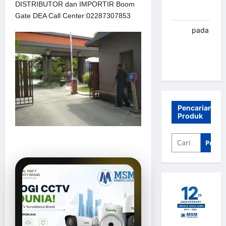
DISTRIBUTOR dan IMPORTIR Boom
Banjarbaru
Gate DEA Call Center:02287307853
renni
pada
Palang
parkir
Banjarbaru
Pencarian
Produk
Penca