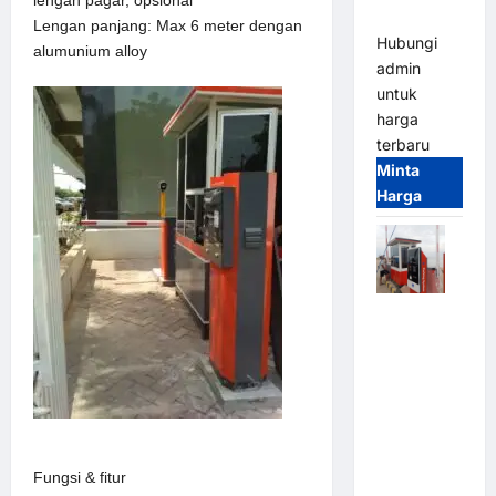
(IP68)
Lengan panjang: Max 6 meter dengan
Hubungi
alumunium alloy
admin
untuk
harga
terbaru
Minta
Harga
Paket
Sistem
Parkir Semi
Manless
MSM – 2 In
2 Out |
Solusi
Fungsi & fitur
Parkir