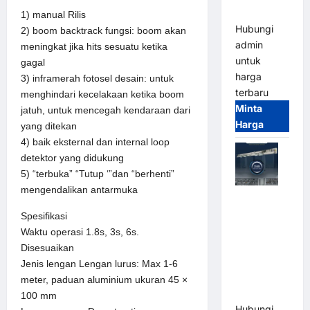
Terintegrasi
1) manual Rilis
Hubungi
2) boom backtrack fungsi: boom akan
admin
meningkat jika hits sesuatu ketika
untuk
gagal
harga
3) inframerah fotosel desain: untuk
terbaru
menghindari kecelakaan ketika boom
Minta
jatuh, untuk mencegah kendaraan dari
Harga
yang ditekan
4) baik eksternal dan internal loop
detektor yang didukung
5) “terbuka” “Tutup ‘”dan “berhenti”
mengendalikan antarmuka
Jual Mesin
Pintu Kaca
Spesifikasi
Otomatis
Waktu operasi 1.8s, 3s, 6s.
(Automatic
Disesuaikan
Glass
Jenis lengan Lengan lurus: Max 1-6
Door) Merk
meter, paduan aluminium ukuran 45 ×
Hirson
100 mm
Hubungi