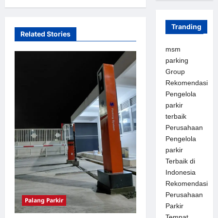
i
g
Tranding
a
Related Stories
t
msm
parking
i
Group
o
Rekomendasi
n
Pengelola
parkir
terbaik
Perusahaan
Pengelola
parkir
Terbaik di
Indonesia
Rekomendasi
Perusahaan
Palang Parkir
Parkir
Tempat