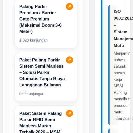
Palang Parkir
↗
ISO
Premium / Barrier
9001:201
Gate Premium
(Maksimal Boom 3-6
–
Meter)
Sistem
Manajem
1,028 kunjungan
Mutu
Menjamin
Paket Palang Parkir
↗
bahwa
Sistem Semi Manless
seluruh
– Solusi Parkir
proses
Otomatis Tanpa Biaya
kerja
Langganan Bulanan
MSM
Parking
929 kunjungan
mengikuti
prosedur
mutu
Paket Sistem Palang
↗
internasion
Parkir RFID Semi
Manless Murah
Terbaik 2026 – MSM