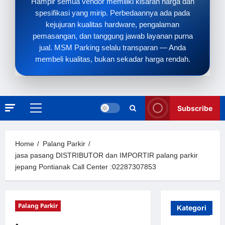
Hampir semua vendor memiliki kisaran harga dan
spesifikasi yang mirip. Perbedaannya ada pada
kejujuran kualitas hardware, pengalaman
pemasangan, dan tanggung jawab layanan purna
jual. MSM Parking selalu transparan — Anda
membeli kualitas, bukan sekadar harga rendah.
Subscribe
Primary
Menu
Home
Palang Parkir
jasa pasang DISTRIBUTOR dan IMPORTIR palang parkir
jepang Pontianak Call Center :02287307853
Palang Parkir
Kategori