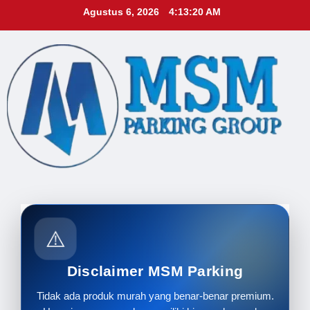
Skip
Agustus 6, 2026
4:13:22 AM
to
content
⚠️
Disclaimer MSM Parking
Tidak ada produk murah yang benar-benar premium.