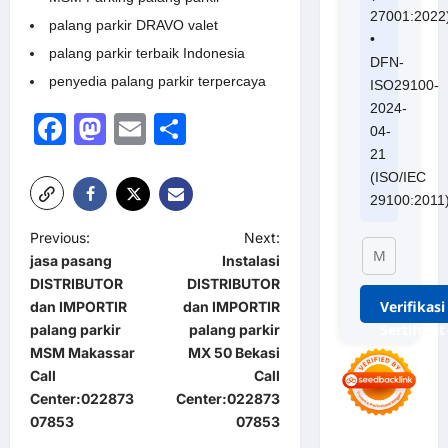
27001:2022
palang parkir DRAVO valet
•
palang parkir terbaik Indonesia
DFN-
penyedia palang parkir terpercaya
ISO29100-
2024-
Facebook
Mastodon
Email
Share
04-
21
(ISO/IEC
29100:2011
P
Previous:
Next:
jasa pasang
Instalasi
o
DISTRIBUTOR
DISTRIBUTOR
s
Verifikasi
dan IMPORTIR
dan IMPORTIR
Sertifikat
t
palang parkir
palang parkir
MSM Makassar
MX 50 Bekasi
n
Call
Call
a
Center:022873
Center:022873
07853
07853
v