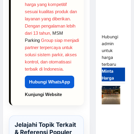
2026
harga yang kompetitif
Franco
sesuai kualitas produk dan
Bandung |
layanan yang diberikan.
MSM
Dengan pengalaman lebih
Parking
dari 13 tahun,
MSM
Hubungi
Parking
Group siap menjadi
admin
partner terpercaya untuk
untuk
solusi sistem parkir, akses
harga
kontrol, dan otomatisasi
terbaru
terbaik di Indonesia.
Minta
Harga
Hubungi WhatsApp
Kunjungi Website
Palang
Parkir
Otomatis /
Jelajahi Topik Terkait
Barrier
& Referensi Populer