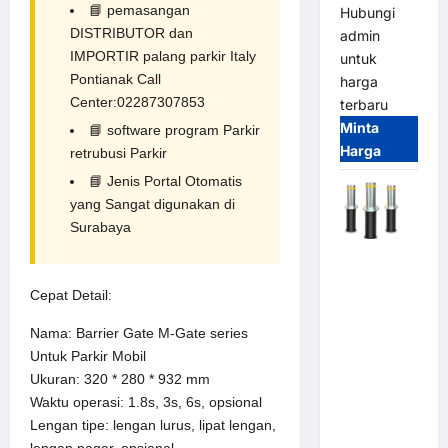
📘
pemasangan
Hubungi
DISTRIBUTOR dan
admin
IMPORTIR palang parkir Italy
untuk
Pontianak Call
harga
Center:02287307853
terbaru
Minta
📘
software program Parkir
Harga
retrubusi Parkir
📘
Jenis Portal Otomatis
yang Sangat digunakan di
Surabaya
Automatic
Hydraulic
Cepat Detail:
Bollard
MSM |
Nama: Barrier Gate M-Gate series
Pengaman
Untuk Parkir Mobil
Kendaraan
Ukuran: 320 * 280 * 932 mm
Heavy Duty
Waktu operasi: 1.8s, 3s, 6s, opsional
Tahan
Lengan tipe: lengan lurus, lipat lengan,
Banjir
lengan pagar, opsional