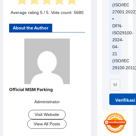
(ISO/IEC
27001:2022
Average rating
5
/ 5. Vote count:
5680
•
DFN-
About the Author
ISO29100-
2024-
04-
21
(ISO/IEC
29100:2011
Verifikasi
Administrator
Sertifikat
Visit Website
View All Posts