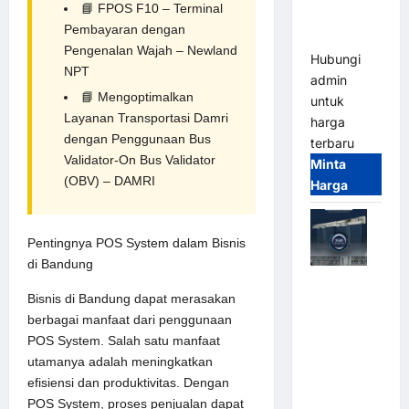
📘
FPOS F10 – Terminal
Parkir
Pembayaran dengan
Terintegrasi
Pengenalan Wajah – Newland
Hubungi
NPT
admin
📘
Mengoptimalkan
untuk
Layanan Transportasi Damri
harga
dengan Penggunaan Bus
terbaru
Validator-On Bus Validator
Minta
(OBV) – DAMRI
Harga
Pentingnya POS System dalam Bisnis
di Bandung
Jual Mesin
Bisnis di Bandung dapat merasakan
Pintu Kaca
berbagai manfaat dari penggunaan
Otomatis
POS System. Salah satu manfaat
(Automatic
utamanya adalah meningkatkan
Glass
efisiensi dan produktivitas. Dengan
Door) Merk
POS System, proses penjualan dapat
Hirson