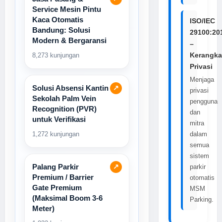
Service Mesin Pintu
Kaca Otomatis
ISO/IEC
Bandung: Solusi
29100:20
Modern & Bergaransi
–
Kerangka
8,273 kunjungan
Privasi
Menjaga
Solusi Absensi Kantin
↗
privasi
Sekolah Palm Vein
pengguna
Recognition (PVR)
dan
untuk Verifikasi
mitra
1,272 kunjungan
dalam
semua
sistem
Palang Parkir
↗
parkir
Premium / Barrier
otomatis
Gate Premium
MSM
(Maksimal Boom 3-6
Parking.
Meter)