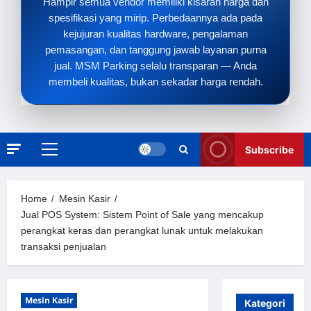
Hampir semua vendor memiliki kisaran harga dan
spesifikasi yang mirip. Perbedaannya ada pada
kejujuran kualitas hardware, pengalaman
pemasangan, dan tanggung jawab layanan purna
jual. MSM Parking selalu transparan — Anda
membeli kualitas, bukan sekadar harga rendah.
Subscribe
Primary
Menu
Home
Mesin Kasir
Jual POS System: Sistem Point of Sale yang mencakup
perangkat keras dan perangkat lunak untuk melakukan
transaksi penjualan
Mesin Kasir
Kategori