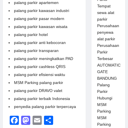
palang parkir apartemen
Tempat
palang parkir kawasan industri
sewa alat
palang parkir pasar modern
parkir
Perusahaan
palang parkir kawasan wisata
penyewa
palang parkir hotel
alat parkir
palang parkir anti kebocoran
Perusahaan
palang parkir transparan
Parkir
palang parkir meningkatkan PAD
Terbesar
AUTOMATIC
palang parkir cashless QRIS
GATE
palang parkir efisiensi waktu
BANDUNG
MSM Parking palang parkir
Palang
palang parkir DRAVO valet
Parkir
Hubungi
palang parkir terbaik Indonesia
MSM
penyedia palang parkir terpercaya
Parking
Facebook
Mastodon
Email
Share
MSM
Parking