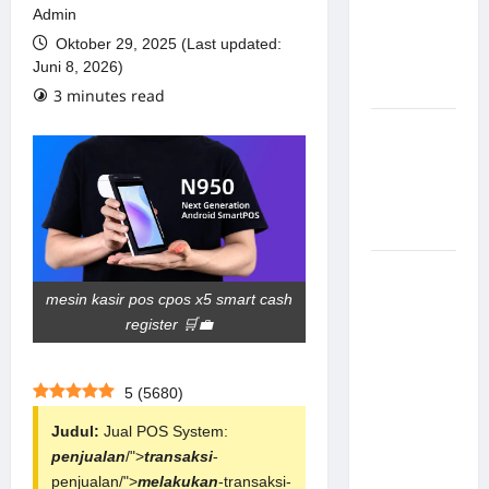
Solusi
Admin
Canggih &
Oktober 29, 2025 (Last updated:
Aman
Juni 8, 2026)
Modern
3 minutes read
Pemasangan
Palang
Parkir di
Pabrik
Gula Tegal
Sistem
Parkir
mesin kasir pos cpos x5 smart cash
manless
register 🛒💼
Portable:
Solusi
5
(
5680
)
Modern
untuk
Judul:
Jual POS System:
Manajemen
penjualan
/">
transaksi
-
Parkir
penjualan/">
melakukan
-transaksi-