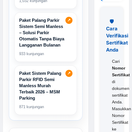
1,032 kunjungan
Paket Palang Parkir
↗
🛡️
Sistem Semi Manless
Cara
– Solusi Parkir
Verifikasi
Otomatis Tanpa Biaya
Sertifikat
Langganan Bulanan
Anda
933 kunjungan
Cari
Nomor
Paket Sistem Palang
↗
Sertifikat
Parkir RFID Semi
di
Manless Murah
dokumen
Terbaik 2026 – MSM
sertifikat
Parking
Anda.
871 kunjungan
Masukkan
Nomor
Sertifikat
ke