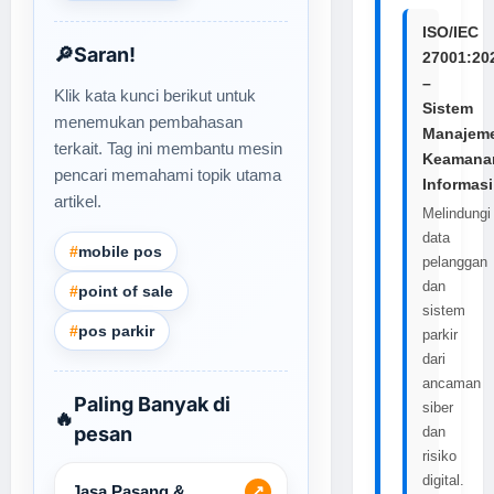
ISO/IEC
🔎
Saran!
27001:20
–
Klik kata kunci berikut untuk
Sistem
menemukan pembahasan
Manajem
terkait. Tag ini membantu mesin
Keamana
pencari memahami topik utama
Informasi
artikel.
Melindungi
data
#
mobile pos
pelanggan
dan
#
point of sale
sistem
#
pos parkir
parkir
dari
ancaman
Paling Banyak di
siber
🔥
pesan
dan
risiko
digital.
Jasa Pasang &
↗