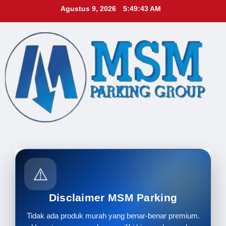
Skip
Agustus 9, 2026
5:49:44 AM
to
content
⚠️
Disclaimer MSM Parking
Tidak ada produk murah yang benar-benar premium.