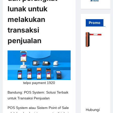
lunak untuk
melakukan
Promo
transaksi
penjualan
Barrier
Gate PRO
116 DC |
Palang
Parkir
Otomatis
telpo payment 1920
Brushless
Adjustable
Bandung: POS System: Solusi Terbaik
1.5-6 Detik
untuk Transaksi Penjualan
(DZ-2411B)
POS System atau Sistem Point of Sale
Hubungi