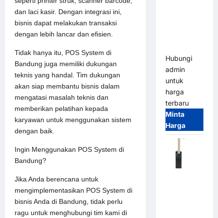
seperti printer struk, scanner barcode,
Parking
dan laci kasir. Dengan integrasi ini,
System –
bisnis dapat melakukan transaksi
Smart
dengan lebih lancar dan efisien.
Parking
All-in-One
Tidak hanya itu, POS System di
Hubungi
Bandung juga memiliki dukungan
admin
teknis yang handal. Tim dukungan
untuk
akan siap membantu bisnis dalam
harga
mengatasi masalah teknis dan
terbaru
memberikan pelatihan kepada
Minta
karyawan untuk menggunakan sistem
Harga
dengan baik.
Ingin Menggunakan POS System di
Bandung?
Harga
Jika Anda berencana untuk
Barrier
mengimplementasikan POS System di
Gate CAME
bisnis Anda di Bandung, tidak perlu
Italy
ragu untuk menghubungi tim kami di