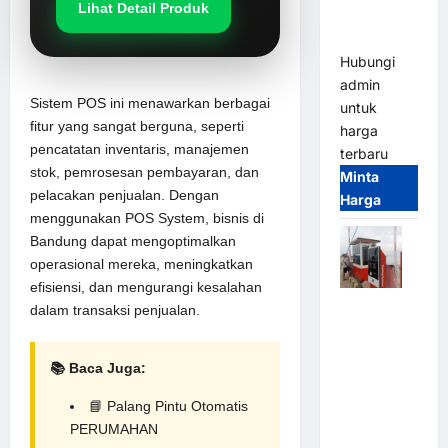
Lihat Detail Produk
Banjir
(IP68)
Hubungi
admin
Sistem POS ini menawarkan berbagai
untuk
fitur yang sangat berguna, seperti
harga
pencatatan inventaris, manajemen
terbaru
stok, pemrosesan pembayaran, dan
Minta
pelacakan penjualan. Dengan
Harga
menggunakan POS System, bisnis di
Bandung dapat mengoptimalkan
operasional mereka, meningkatkan
efisiensi, dan mengurangi kesalahan
Paket
dalam transaksi penjualan.
Sistem
Parkir Semi
📚 Baca Juga:
Manless
MSM – 2 In
📘
Palang Pintu Otomatis
2 Out |
PERUMAHAN
Solusi