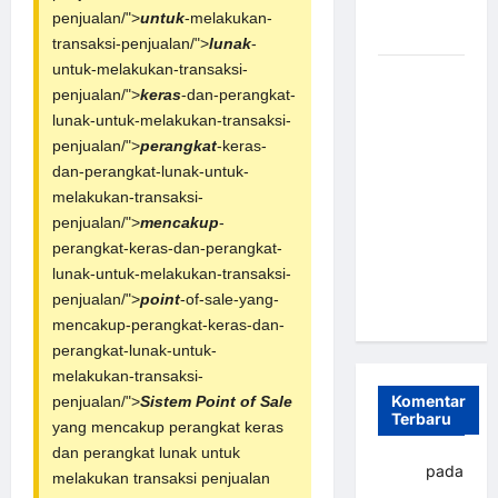
Fleksibel
penjualan/">
untuk
-melakukan-
dan Efisien
transaksi-penjualan/">
lunak
-
untuk-melakukan-transaksi-
Sistem
penjualan/">
keras
-dan-perangkat-
Parkir
lunak-untuk-melakukan-transaksi-
Otomatis
penjualan/">
perangkat
-keras-
Portabel
dan-perangkat-lunak-untuk-
Semi
melakukan-transaksi-
Manless:
penjualan/">
mencakup
-
Solusi
perangkat-keras-dan-perangkat-
Cerdas Era
lunak-untuk-melakukan-transaksi-
Digital di
penjualan/">
point
-of-sale-yang-
Indonesia
mencakup-perangkat-keras-dan-
perangkat-lunak-untuk-
melakukan-transaksi-
Komentar
penjualan/">
Sistem
Point of Sale
Terbaru
yang mencakup perangkat keras
dan perangkat lunak untuk
yapto
pada
melakukan transaksi penjualan
Palang