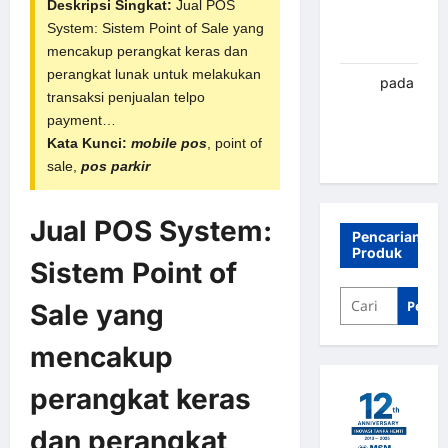
Deskripsi Singkat:
Jual POS
parkir
System: Sistem Point of Sale yang
Banjarbaru
mencakup perangkat keras dan
perangkat lunak untuk melakukan
renni
pada
transaksi penjualan telpo
Palang
payment…
parkir
Kata Kunci:
mobile pos
, point of
Banjarbaru
sale,
pos parkir
Jual POS System:
Pencarian
Produk
Sistem Point of
Penca
Sale yang
mencakup
perangkat keras
dan perangkat