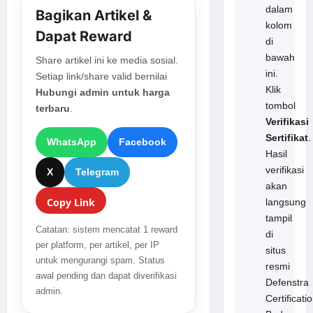
dalam
Bagikan Artikel &
kolom
Dapat Reward
di
bawah
Share artikel ini ke media sosial.
ini.
Setiap link/share valid bernilai
Klik
Hubungi admin untuk harga
tombol
terbaru
.
Verifikasi
Sertifikat
.
WhatsApp
Facebook
Hasil
verifikasi
X
Telegram
akan
Copy Link
langsung
tampil
Catatan: sistem mencatat 1 reward
di
per platform, per artikel, per IP
situs
untuk mengurangi spam. Status
resmi
awal pending dan dapat diverifikasi
Defenstra
admin.
Certificati