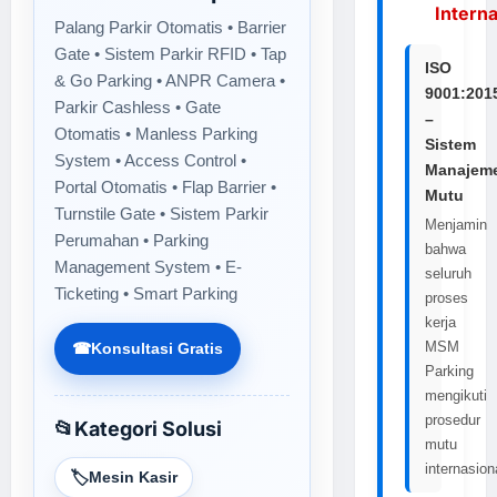
Interna
Palang Parkir Otomatis • Barrier
Gate • Sistem Parkir RFID • Tap
ISO
& Go Parking • ANPR Camera •
9001:201
Parkir Cashless • Gate
–
Otomatis • Manless Parking
Sistem
System • Access Control •
Manajem
Portal Otomatis • Flap Barrier •
Mutu
Turnstile Gate • Sistem Parkir
Menjamin
Perumahan • Parking
bahwa
Management System • E-
seluruh
Ticketing • Smart Parking
proses
kerja
MSM
☎
Konsultasi Gratis
Parking
mengikuti
prosedur
📂
Kategori Solusi
mutu
internasion
🏷️
Mesin Kasir