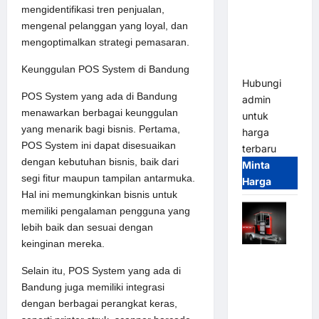
Sistem
mengidentifikasi tren penjualan,
Parkir
mengenal pelanggan yang loyal, dan
Tangguh
mengoptimalkan strategi pemasaran.
dan
Modern
Keunggulan POS System di Bandung
Hubungi
POS System yang ada di Bandung
admin
menawarkan berbagai keunggulan
untuk
yang menarik bagi bisnis. Pertama,
harga
POS System ini dapat disesuaikan
terbaru
dengan kebutuhan bisnis, baik dari
Minta
segi fitur maupun tampilan antarmuka.
Harga
Hal ini memungkinkan bisnis untuk
memiliki pengalaman pengguna yang
lebih baik dan sesuai dengan
keinginan mereka.
Mobile
Selain itu, POS System yang ada di
Portable
Bandung juga memiliki integrasi
Semi
dengan berbagai perangkat keras,
Manless