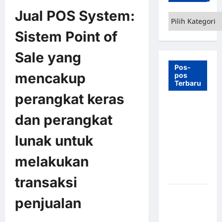
Jual POS System:
Kategori
Sistem Point of
Sale yang
Pos-
mencakup
pos
Terbaru
perangkat keras
7 Manfaat
dan perangkat
Swing Gate
Barrier
lunak untuk
untuk
Tempat
melakukan
Wisata
Modern
transaksi
Palang
penjualan
Parkir
Otomatis –