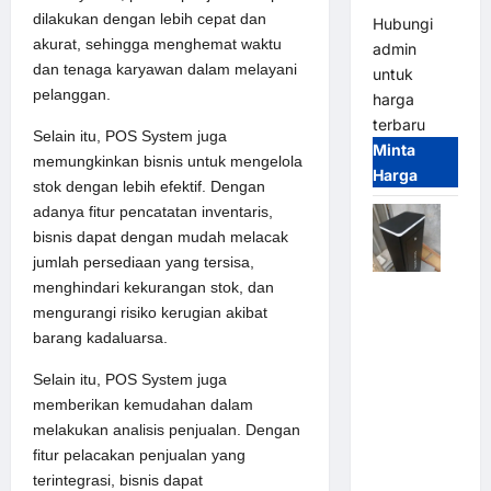
dilakukan dengan lebih cepat dan
Hubungi
akurat, sehingga menghemat waktu
admin
dan tenaga karyawan dalam melayani
untuk
pelanggan.
harga
terbaru
Selain itu, POS System juga
Minta
memungkinkan bisnis untuk mengelola
Harga
stok dengan lebih efektif. Dengan
adanya fitur pencatatan inventaris,
bisnis dapat dengan mudah melacak
jumlah persediaan yang tersisa,
menghindari kekurangan stok, dan
Jual
mengurangi risiko kerugian akibat
Palang
barang kadaluarsa.
Parkir /
Barrier
Selain itu, POS System juga
Gate M
memberikan kemudahan dalam
Gate DC
melakukan analisis penjualan. Dengan
Motor:
fitur pelacakan penjualan yang
Solusi
terintegrasi, bisnis dapat