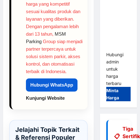
harga yang kompetitif
Cashless
sesuai kualitas produk dan
Tap & Go M
Gate |
layanan yang diberikan.
Integrasi
Dengan pengalaman lebih
E-Money &
dari 13 tahun,
MSM
RFID Ultra-
Parking
Group siap menjadi
Fast
partner terpercaya untuk
Hubungi
solusi sistem parkir, akses
admin
kontrol, dan otomatisasi
untuk
terbaik di Indonesia.
harga
terbaru
Hubungi WhatsApp
Minta
Harga
Kunjungi Website
Tiga
Jelajahi Topik Terkait
Sertifi
& Referensi Populer