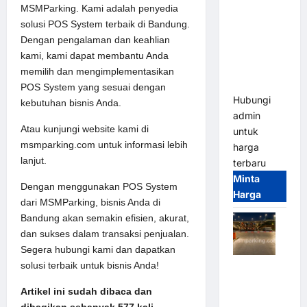
Terbaru
MSMParking. Kami adalah penyedia
2026
solusi POS System terbaik di Bandung.
Franco
Dengan pengalaman dan keahlian
Bandung |
kami, kami dapat membantu Anda
MSM
memilih dan mengimplementasikan
Parking
POS System yang sesuai dengan
Hubungi
kebutuhan bisnis Anda.
admin
Atau kunjungi website kami di
untuk
msmparking.com untuk informasi lebih
harga
lanjut.
terbaru
Minta
Dengan menggunakan POS System
Harga
dari MSMParking, bisnis Anda di
Bandung akan semakin efisien, akurat,
dan sukses dalam transaksi penjualan.
Segera hubungi kami dan dapatkan
solusi terbaik untuk bisnis Anda!
Palang
Parkir
Artikel ini sudah dibaca dan
Otomatis /
dibagikan sebanyak 577 kali.