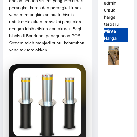
adalah sebuah sistem yang terdiri dari
admin
perangkat keras dan perangkat lunak
untuk
yang memungkinkan suatu bisnis
harga
untuk melakukan transaksi penjualan
terbaru
dengan lebih efisien dan akurat. Bagi
Minta
bisnis di Bandung, penggunaan POS
Harga
System telah menjadi suatu kebutuhan
yang tak terelakkan.
Automatic
Folding
Gate |
Pagar
Pintu Lipat
Otomatis
Stainless
Steel &
Aluminium
(Hongmen