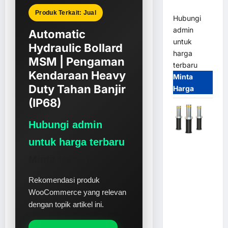
Style)
Produk Terkait: Jual
Hubungi
admin
Automatic
untuk
Hydraulic Bollard
harga
MSM | Pengaman
terbaru
Kendaraan Heavy
Minta
Duty Tahan Banjir
Harga
(IP68)
Hubungi admin
untuk harga terbaru
Automatic
Hydraulic
Minta Harga
Bollard
MSM |
Rekomendasi produk
Pengaman
WooCommerce yang relevan
Kendaraan
dengan topik artikel ini.
Heavy Duty
Tahan