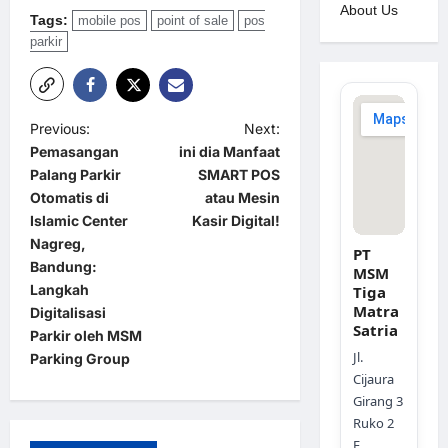
About Us
Tags:
mobile pos
point of sale
pos
parkir
P
Previous:
Next:
Pemasangan
ini dia Manfaat
o
Palang Parkir
SMART POS
s
Otomatis di
atau Mesin
t
Islamic Center
Kasir Digital!
Nagreg,
n
PT
Bandung:
MSM
a
Langkah
Tiga
Matra
Digitalisasi
v
Satria
Parkir oleh MSM
i
Jl.
Parking Group
g
Cijaura
Girang 3
a
Ruko 2
t
F,