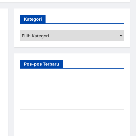
Kategori
Kategori
Pos-pos Terbaru
7 Manfaat Swing Gate Barrier untuk Tempat
Wisata Modern
Palang Parkir Otomatis – Solusi Canggih & Aman
Modern
Pemasangan Palang Parkir di Pabrik Gula Tegal
Sistem Parkir manless Portable: Solusi Modern
untuk Manajemen Parkir Fleksibel dan Efisien