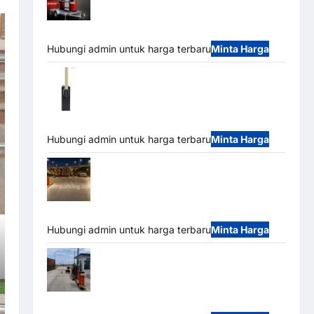
Mobile Portable Semi Manless Parking
System – Smart Parking All-in-One
Hubungi admin untuk harga terbaru
Minta Harga
Harga Barrier Gate CAME Italy Terbaru
2026 Franco Bandung | MSM Parking
Hubungi admin untuk harga terbaru
Minta Harga
Palang Parkir Otomatis / Barrier Gate M
Gate – Heavy Duty & High Speed
Hubungi admin untuk harga terbaru
Minta Harga
Paket Sistem Parkir Cashless Tap & Go
M Gate | Integrasi E-Money & RFID Ultra-Fast