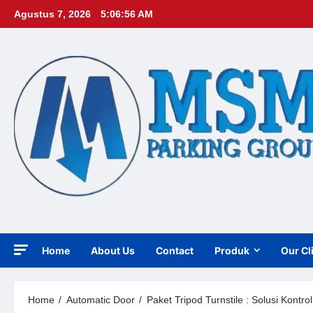
Skip
Agustus 7, 2026
5:06:58 AM
to
content
Home
About Us
Contact
Produk
Our Cl
Home
Automatic Door
Paket Tripod Turnstile : Solusi Kontr