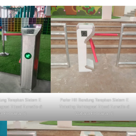
ndung Terapkan Sistem E
Parlor Hill Bandung Terapkan Sistem E
egrasi Tripod Turnstile di
Ticketing Terintegrasi Tripod Turnstile di
a Permainan ()
Wahana Permainan ()