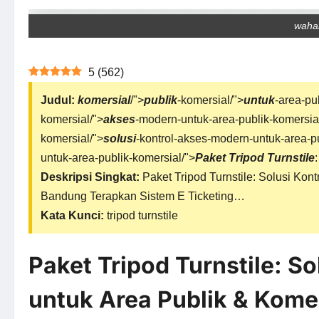
waha
5
(
562
)
Judul:
komersial
/">
publik
-komersial/">
untuk
-area-pu
komersial/">
akses
-modern-untuk-area-publik-komersia
komersial/">
solusi
-kontrol-akses-modern-untuk-area-pu
untuk-area-publik-komersial/">
Paket
Tripod Turnstile
Deskripsi Singkat:
Paket
Tripod Turnstile
: Solusi Kon
Bandung Terapkan Sistem E Ticketing…
Kata Kunci:
tripod turnstile
Paket Tripod Turnstile: S
untuk Area Publik & Kome