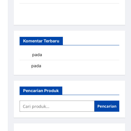
Sistem Parkir Otomatis Portabel Semi Manless:
Solusi Cerdas Era Digital di Indonesia
Komentar Terbaru
yapto
pada
Palang parkir Banjarbaru
renni
pada
Palang parkir Banjarbaru
Pencarian Produk
Pencarian