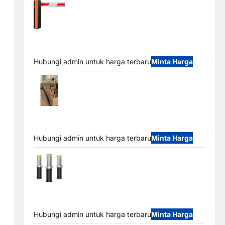
Barrier Gate PRO 116 DC | Palang Parkir
Otomatis Brushless Adjustable 1.5-6 Detik (DZ-
2411B)
Hubungi admin untuk harga terbaru
Minta Harga
Automatic Folding Gate | Pagar Pintu
Lipat Otomatis Stainless Steel & Aluminium
(Hongmen Style)
Hubungi admin untuk harga terbaru
Minta Harga
Automatic Hydraulic Bollard MSM |
Pengaman Kendaraan Heavy Duty Tahan Banjir
(IP68)
Hubungi admin untuk harga terbaru
Minta Harga