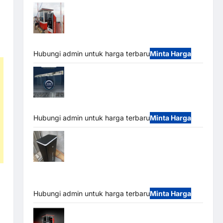
Paket Sistem Parkir Semi Manless MSM
– 2 In 2 Out | Solusi Parkir Terintegrasi
Hubungi admin untuk harga terbaru
Minta Harga
Jual Mesin Pintu Kaca Otomatis
(Automatic Glass Door) Merk Hirson
Hubungi admin untuk harga terbaru
Minta Harga
Jual Palang Parkir / Barrier Gate M Gate
DC Motor: Solusi Sistem Parkir Tangguh dan
Modern
Hubungi admin untuk harga terbaru
Minta Harga