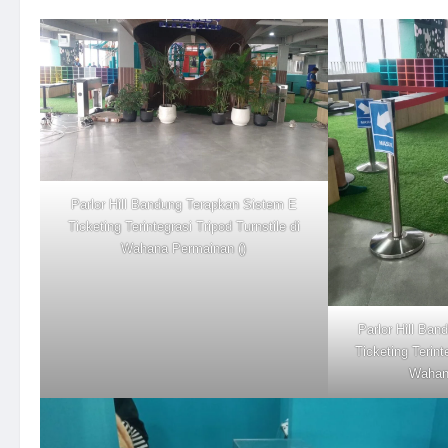
Parlor Hill Bandung Terapkan Sistem E
Ticketing Terintegrasi Tripod Turnstile di
Wahana Permainan ()
Parlor Hill Ba
Ticketing Terint
Wahan