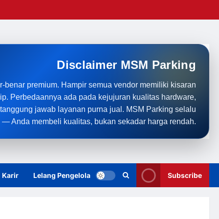
Disclaimer MSM Parking
r-benar premium. Hampir semua vendor memiliki kisaran
rip. Perbedaannya ada pada kejujuran kualitas hardware,
anggung jawab layanan purna jual. MSM Parking selalu
 — Anda membeli kualitas, bukan sekadar harga rendah.
Karir
Lelang Pengelola
Subscribe