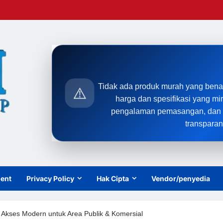
Tidak ada produk murah yang bena
⚠️
harga dan spesifikasi yang mi
pengalaman pemasangan, dan t
transparan
ient
Privacy Policy
Hak Cipta
Vendor/penyedia
ol Akses Modern untuk Area Publik & Komersial