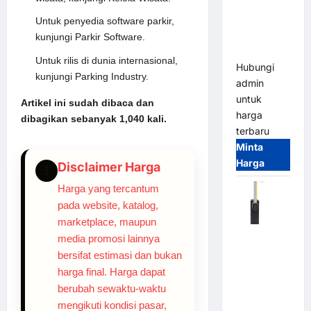
System –
Smart
Untuk penyedia software parkir,
Parking
kunjungi
Parkir Software
.
All-in-One
Untuk rilis di dunia internasional,
Hubungi
kunjungi
Parking Industry
.
admin
untuk
Artikel ini sudah dibaca dan
harga
dibagikan sebanyak 1,040 kali.
terbaru
Minta
Harga
Disclaimer Harga
!
Harga yang tercantum
pada website, katalog,
marketplace, maupun
Harga
media promosi lainnya
Barrier
bersifat estimasi dan bukan
Gate CAME
harga final. Harga dapat
Italy
berubah sewaktu-waktu
Terbaru
mengikuti kondisi pasar,