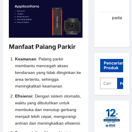
Banjarbaru
renni
pada
Palang
parkir
Banjarbaru
Manfaat Palang Parkir
Keamanan
: Palang parkir
Pencarian
membantu mencegah akses
Produk
kendaraan yang tidak diinginkan ke
area tertentu, sehingga
Penca
meningkatkan keamanan.
Efisiensi
: Dengan sistem otomatis,
waktu yang dibutuhkan untuk
membuka dan menutup gerbang
menjadi lebih cepat, mengurangi
antrian dan meningkatkan efisiensi.