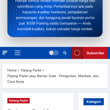
Hampir semua vendor memiliki kisaran harga dan
spesifikasi yang mirip. Perbedaannya ada pada
kejujuran kualitas hardware, pengalaman
pemasangan, dan tanggung jawab layanan purna
jual. MSM Parking selalu transparan — Anda
membeli kualitas, bukan sekadar harga rendah.
Subscribe
Primary
Menu
Home
Palang Parkir
Palang Parkir atau Barrier Gate : Pengertian, Manfaat, dan
Cara Kerja
Palang Parkir
Kategori