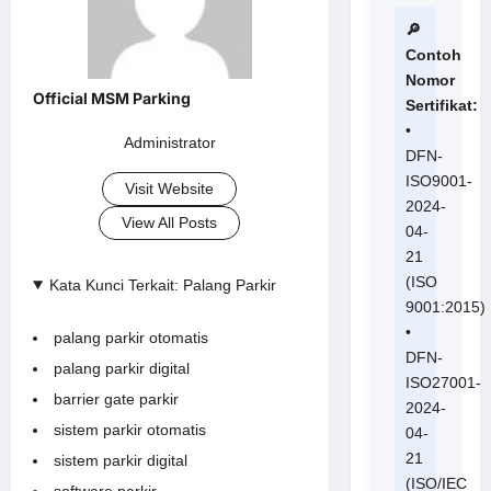
🔎
Contoh
Nomor
Sertifikat:
•
Administrator
DFN-
ISO9001-
Visit Website
2024-
View All Posts
04-
21
(ISO
Kata Kunci Terkait: Palang Parkir
9001:2015)
•
palang parkir otomatis
DFN-
palang parkir digital
ISO27001-
barrier gate parkir
2024-
sistem parkir otomatis
04-
21
sistem parkir digital
(ISO/IEC
software parkir