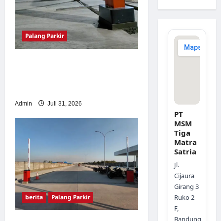
Palang Parkir
Palang Parkir Otomatis –
Solusi Canggih & Aman
Modern
Admin
Juli 31, 2026
PT
MSM
Tiga
Matra
Satria
Jl.
Cijaura
Girang 3
berita
Palang Parkir
Ruko 2
F,
Bandung