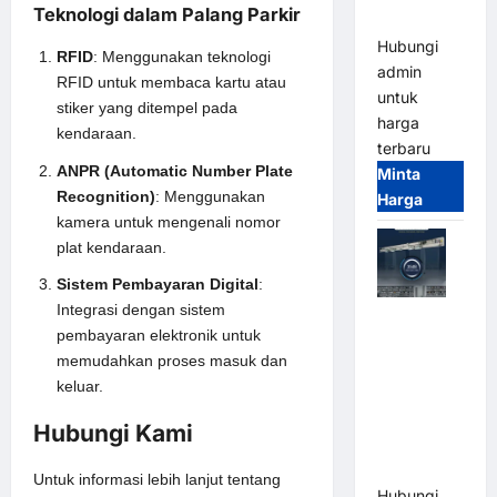
Teknologi dalam Palang Parkir
Terintegrasi
Hubungi
RFID
: Menggunakan teknologi
admin
RFID untuk membaca kartu atau
untuk
stiker yang ditempel pada
harga
kendaraan.
terbaru
ANPR (Automatic Number Plate
Minta
Recognition)
: Menggunakan
Harga
kamera untuk mengenali nomor
plat kendaraan.
Sistem Pembayaran Digital
:
Integrasi dengan sistem
Jual Mesin
pembayaran elektronik untuk
Pintu Kaca
memudahkan proses masuk dan
Otomatis
keluar.
(Automatic
Glass
Hubungi Kami
Door) Merk
Hirson
Untuk informasi lebih lanjut tentang
Hubungi