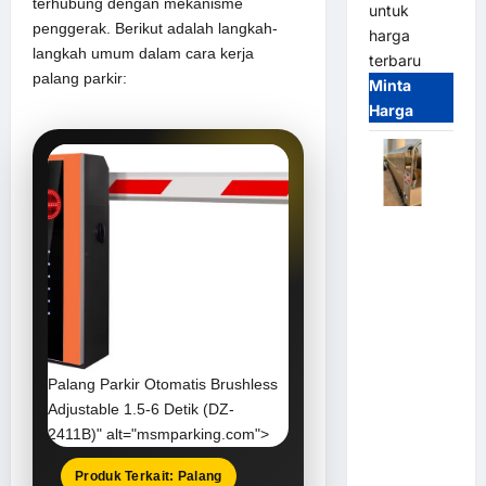
terhubung dengan mekanisme
untuk
penggerak. Berikut adalah langkah-
harga
langkah umum dalam cara kerja
terbaru
palang parkir:
Minta
Harga
Automatic
Folding
Gate |
Pagar
Pintu Lipat
Otomatis
Stainless
Palang Parkir Otomatis Brushless
Steel &
Adjustable 1.5-6 Detik (DZ-
Aluminium
2411B)" alt="msmparking.com">
(Hongmen
Style)
Produk Terkait: Palang