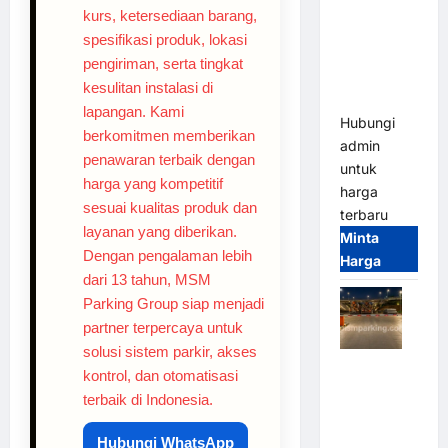
2026
kurs, ketersediaan barang,
Franco
spesifikasi produk, lokasi
Bandung |
pengiriman, serta tingkat
MSM
kesulitan instalasi di
Parking
lapangan. Kami
Hubungi
berkomitmen memberikan
admin
penawaran terbaik dengan
untuk
harga yang kompetitif
harga
sesuai kualitas produk dan
terbaru
layanan yang diberikan.
Minta
Dengan pengalaman lebih
Harga
dari 13 tahun, MSM
Parking Group siap menjadi
partner terpercaya untuk
solusi sistem parkir, akses
Palang
kontrol, dan otomatisasi
Parkir
terbaik di Indonesia.
Otomatis /
Barrier
Hubungi WhatsApp