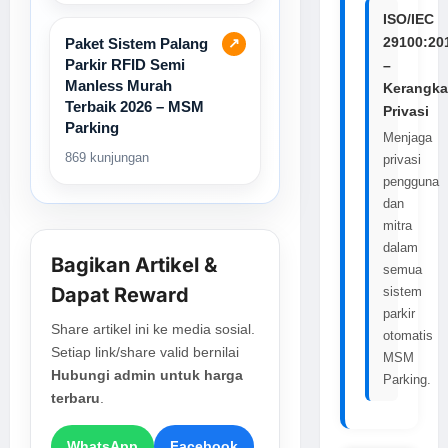
ISO/IEC
29100:20
Paket Sistem Palang
↗
Parkir RFID Semi
–
Manless Murah
Kerangka
Terbaik 2026 – MSM
Privasi
Parking
Menjaga
869 kunjungan
privasi
pengguna
dan
mitra
dalam
Bagikan Artikel &
semua
Dapat Reward
sistem
parkir
Share artikel ini ke media sosial.
otomatis
Setiap link/share valid bernilai
MSM
Hubungi admin untuk harga
Parking.
terbaru
.
WhatsApp
Facebook