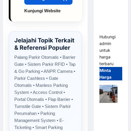
Gate M
Gate –
Kunjungi Website
Heavy Duty
& High
Speed
Hubungi
Jelajahi Topik Terkait
admin
& Referensi Populer
untuk
harga
Palang Parkir Otomatis • Barrier
terbaru
Gate • Sistem Parkir RFID • Tap
Minta
& Go Parking • ANPR Camera •
Harga
Parkir Cashless • Gate
Otomatis • Manless Parking
System • Access Control •
Portal Otomatis • Flap Barrier •
Turnstile Gate • Sistem Parkir
Paket
Perumahan • Parking
Sistem
Management System • E-
Parkir
Ticketing • Smart Parking
Cashless