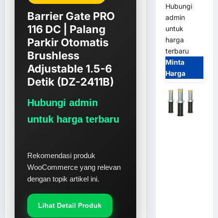
Hubungi
Barrier Gate PRO
admin
116 DC | Palang
untuk
harga
Parkir Otomatis
terbaru
Brushless
Minta
Adjustable 1.5-6
Harga
Detik (DZ-2411B)
Hubungi admin
untuk harga terbaru
Automatic
Minta Harga
Hydraulic
Bollard
Rekomendasi produk
MSM |
WooCommerce yang relevan
Pengaman
dengan topik artikel ini.
Kendaraan
Heavy Duty
Tahan
Lihat Detail Produk
Banjir