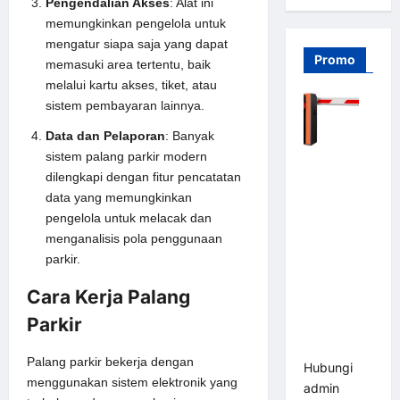
Pengendalian Akses
: Alat ini
memungkinkan pengelola untuk
mengatur siapa saja yang dapat
Promo
memasuki area tertentu, baik
melalui kartu akses, tiket, atau
sistem pembayaran lainnya.
Data dan Pelaporan
: Banyak
sistem palang parkir modern
Barrier
dilengkapi dengan fitur pencatatan
Gate PRO
data yang memungkinkan
116 DC |
pengelola untuk melacak dan
Palang
menganalisis pola penggunaan
Parkir
parkir.
Otomatis
Brushless
Cara Kerja Palang
Adjustable
Parkir
1.5-6 Detik
(DZ-2411B)
Palang parkir bekerja dengan
Hubungi
menggunakan sistem elektronik yang
admin