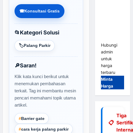
Tap & Go M
Gate |
☎
Konsultasi Gratis
Integrasi
E-Money &
RFID Ultra-
📂
Kategori Solusi
Fast
Hubungi
🏷️
Palang Parkir
admin
untuk
🔎
Saran!
harga
terbaru
Klik kata kunci berikut untuk
Minta
menemukan pembahasan
Harga
terkait. Tag ini membantu mesin
pencari memahami topik utama
artikel.
Tiga
#
Barrier gate
Sertifi
#
cara kerja palang parkir
Interna