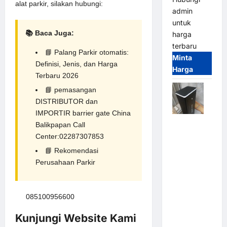
alat parkir, silakan hubungi:
admin
untuk
📚 Baca Juga:
harga
terbaru
📘
Palang Parkir otomatis:
Minta
Definisi, Jenis, dan Harga
Harga
Terbaru 2026
📘
pemasangan
DISTRIBUTOR dan
IMPORTIR barrier gate China
Jual
Balikpapan Call
Palang
Center:02287307853
Parkir /
📘
Rekomendasi
Barrier
Perusahaan Parkir
Gate M
Gate DC
Motor:
085100956600
Solusi
Sistem
Kunjungi Website Kami