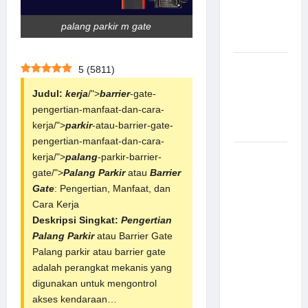
Canggih &
Aman
palang parkir m gate
Modern
Pemasangan
5
(
5811
)
Palang
Judul:
kerja
/">
barrier
-gate-
Parkir di
pengertian-manfaat-dan-cara-
Pabrik
kerja/">
parkir
-atau-barrier-gate-
Gula Tegal
pengertian-manfaat-dan-cara-
Sistem
kerja/">
palang
-parkir-barrier-
Parkir
gate/">
Palang Parkir
atau
Barrier
manless
Gate
: Pengertian, Manfaat, dan
Portable:
Cara Kerja
Solusi
Deskripsi Singkat:
Pengertian
Modern
Palang Parkir
atau
Barrier Gate
untuk
Palang parkir atau barrier gate
Manajemen
adalah perangkat mekanis yang
Parkir
digunakan untuk mengontrol
Fleksibel
akses kendaraan…