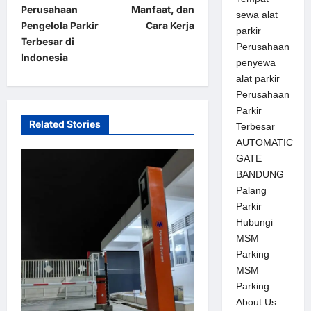
s
Perusahaan
Manfaat, dan
sewa alat
t
Pengelola Parkir
Cara Kerja
parkir
Terbesar di
n
Perusahaan
Indonesia
penyewa
a
alat parkir
v
Perusahaan
Parkir
i
Related Stories
Terbesar
g
AUTOMATIC
a
GATE
BANDUNG
t
Palang
i
Parkir
o
Hubungi
MSM
n
Parking
MSM
Parking
About Us