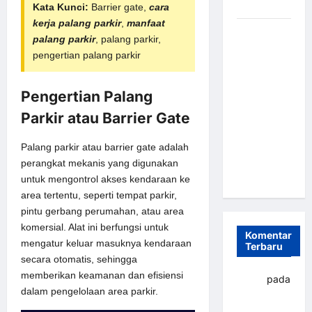
dan Efisien
Kata Kunci:
Barrier gate,
cara
kerja palang parkir
,
manfaat
Sistem
palang parkir
, palang parkir,
Parkir
pengertian palang parkir
Otomatis
Portabel
Pengertian Palang
Semi
Manless:
Parkir atau Barrier Gate
Solusi
Cerdas Era
Palang parkir atau barrier gate adalah
Digital di
perangkat mekanis yang digunakan
Indonesia
untuk mengontrol akses kendaraan ke
area tertentu, seperti tempat parkir,
pintu gerbang perumahan, atau area
komersial. Alat ini berfungsi untuk
Komentar
mengatur keluar masuknya kendaraan
Terbaru
secara otomatis, sehingga
memberikan keamanan dan efisiensi
yapto
pada
dalam pengelolaan area parkir.
Palang
parkir