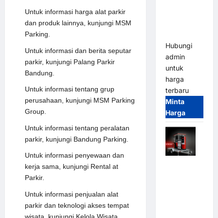
Parkir
Tangguh
Untuk informasi harga alat parkir
dan
dan produk lainnya, kunjungi
MSM
Modern
Parking
.
Hubungi
Untuk informasi dan berita seputar
admin
parkir, kunjungi
Palang Parkir
untuk
Bandung
.
harga
Untuk informasi tentang grup
terbaru
perusahaan, kunjungi
MSM Parking
Minta
Group
.
Harga
Untuk informasi tentang peralatan
parkir, kunjungi
Bandung Parking
.
Untuk informasi penyewaan dan
Mobile
kerja sama, kunjungi
Rental at
Portable
Parkir
.
Semi
Untuk informasi penjualan alat
Manless
parkir dan teknologi akses tempat
Parking
wisata, kunjungi
Kelola Wisata
.