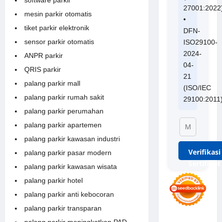
27001:2022
mesin parkir otomatis
•
tiket parkir elektronik
DFN-
sensor parkir otomatis
ISO29100-
2024-
ANPR parkir
04-
QRIS parkir
21
palang parkir mall
(ISO/IEC
palang parkir rumah sakit
29100:2011
palang parkir perumahan
palang parkir apartemen
palang parkir kawasan industri
Verifikasi
palang parkir pasar modern
Sertifikat
palang parkir kawasan wisata
palang parkir hotel
palang parkir anti kebocoran
palang parkir transparan
palang parkir meningkatkan PAD