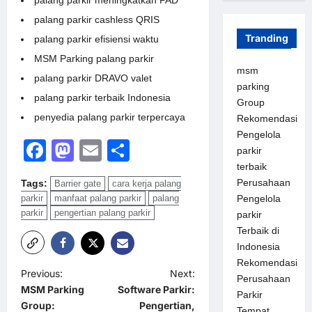
palang parkir cashless QRIS
Tranding
palang parkir efisiensi waktu
MSM Parking palang parkir
msm
palang parkir DRAVO valet
parking
palang parkir terbaik Indonesia
Group
penyedia palang parkir terpercaya
Rekomendasi
Pengelola
Facebook
Mastodon
Email
Share
parkir
terbaik
Perusahaan
Tags:
Barrier gate
cara kerja palang
parkir
manfaat palang parkir
palang
Pengelola
parkir
pengertian palang parkir
parkir
Terbaik di
Indonesia
Rekomendasi
P
Previous:
Next:
Perusahaan
MSM Parking
Software Parkir:
o
Parkir
Group:
Pengertian,
Tempat