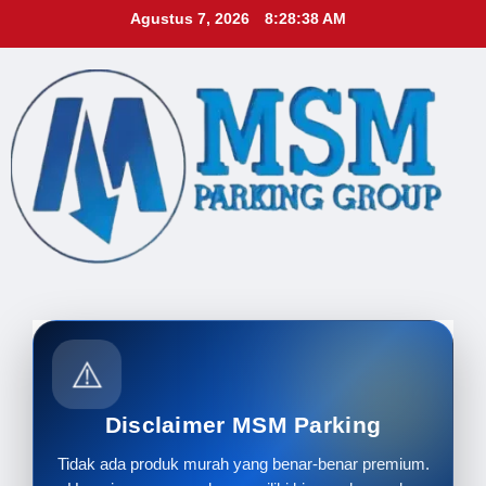
Skip
Agustus 7, 2026
8:28:39 AM
to
content
⚠️
Disclaimer MSM Parking
Tidak ada produk murah yang benar-benar premium.