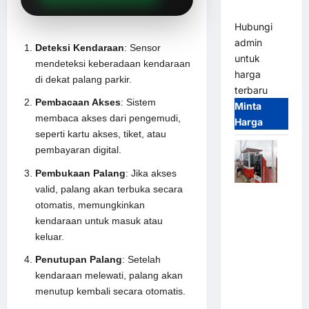
(IP68)
Hubungi
admin
Deteksi Kendaraan
: Sensor
untuk
mendeteksi keberadaan kendaraan
harga
di dekat palang parkir.
terbaru
Pembacaan Akses
: Sistem
Minta
membaca akses dari pengemudi,
Harga
seperti kartu akses, tiket, atau
pembayaran digital.
Pembukaan Palang
: Jika akses
valid, palang akan terbuka secara
Paket
otomatis, memungkinkan
Sistem
kendaraan untuk masuk atau
Parkir Semi
keluar.
Manless
MSM – 2 In
Penutupan Palang
: Setelah
2 Out |
kendaraan melewati, palang akan
Solusi
menutup kembali secara otomatis.
Parkir