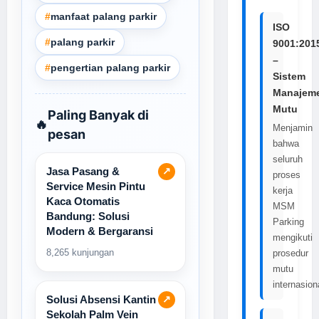
#
manfaat palang parkir
ISO
#
palang parkir
9001:201
–
#
pengertian palang parkir
Sistem
Manajem
Mutu
Paling Banyak di
🔥
Menjamin
pesan
bahwa
seluruh
Jasa Pasang &
↗
proses
Service Mesin Pintu
kerja
Kaca Otomatis
MSM
Bandung: Solusi
Parking
Modern & Bergaransi
mengikuti
8,265 kunjungan
prosedur
mutu
internasion
Solusi Absensi Kantin
↗
Sekolah Palm Vein