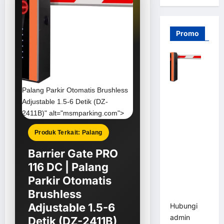
Promo
Palang Parkir Otomatis
Brushless
Barrier
Adjustable 1.5-6 Detik (DZ-
Gate PRO
2411B)" alt="msmparking.com">
116 DC |
Palang
Produk Terkait: Palang
Parkir
Otomatis
Barrier Gate PRO
Brushless
116 DC | Palang
Adjustable
Parkir Otomatis
1.5-6 Detik
Brushless
(DZ-2411B)
Adjustable 1.5-6
Hubungi
admin
Detik (DZ-2411B)