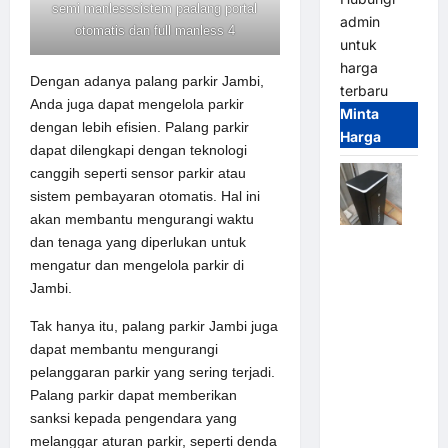
semi manlesssistem paalang portal
admin
otomatis dan full manless 4
untuk
harga
Dengan adanya palang parkir Jambi,
terbaru
Anda juga dapat mengelola parkir
Minta
dengan lebih efisien. Palang parkir
Harga
dapat dilengkapi dengan teknologi
canggih seperti sensor parkir atau
sistem pembayaran otomatis. Hal ini
akan membantu mengurangi waktu
dan tenaga yang diperlukan untuk
Jual
mengatur dan mengelola parkir di
Palang
Jambi.
Parkir /
Barrier
Tak hanya itu, palang parkir Jambi juga
Gate M
dapat membantu mengurangi
Gate DC
pelanggaran parkir yang sering terjadi.
Motor:
Palang parkir dapat memberikan
Solusi
sanksi kepada pengendara yang
Sistem
melanggar aturan parkir, seperti denda