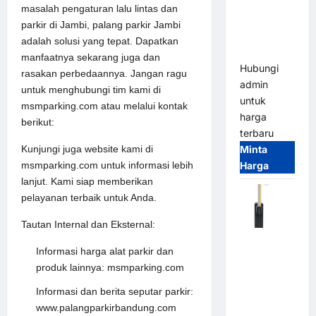
System –
masalah pengaturan lalu lintas dan
Smart
parkir di Jambi, palang parkir Jambi
Parking
adalah solusi yang tepat. Dapatkan
All-in-One
manfaatnya sekarang juga dan
Hubungi
rasakan perbedaannya. Jangan ragu
admin
untuk menghubungi tim kami di
untuk
msmparking.com atau melalui kontak
harga
berikut:
terbaru
Kunjungi juga website kami di
Minta
msmparking.com untuk informasi lebih
Harga
lanjut. Kami siap memberikan
pelayanan terbaik untuk Anda.
Tautan Internal dan Eksternal:
Harga
Informasi harga alat parkir dan
Barrier
produk lainnya: msmparking.com
Gate CAME
Italy
Informasi dan berita seputar parkir:
Terbaru
www.palangparkirbandung.com