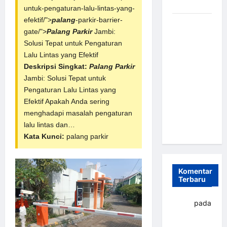
dan Efisien
untuk-pengaturan-lalu-lintas-yang-
efektif/">
palang
-parkir-barrier-
Sistem
gate/">
Palang Parkir
Jambi:
Parkir
Solusi Tepat untuk Pengaturan
Otomatis
Lalu Lintas yang Efektif
Portabel
Deskripsi Singkat:
Palang Parkir
Semi
Jambi: Solusi Tepat untuk
Manless:
Pengaturan Lalu Lintas yang
Solusi
Efektif Apakah Anda sering
Cerdas Era
menghadapi masalah pengaturan
Digital di
lalu lintas dan…
Indonesia
Kata Kunci:
palang parkir
Komentar
Terbaru
yapto
pada
Palang
parkir