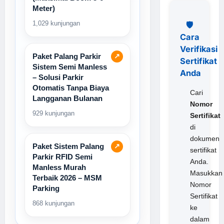
Meter)
1,029 kunjungan
🛡️
Cara
Verifikasi
Paket Palang Parkir
↗
Sertifikat
Sistem Semi Manless
Anda
– Solusi Parkir
Otomatis Tanpa Biaya
Cari
Langganan Bulanan
Nomor
929 kunjungan
Sertifikat
di
dokumen
Paket Sistem Palang
↗
sertifikat
Parkir RFID Semi
Anda.
Manless Murah
Masukkan
Terbaik 2026 – MSM
Nomor
Parking
Sertifikat
868 kunjungan
ke
dalam