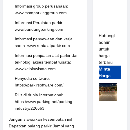
2026
Informasi group perusahaan:
Franco
www.msmparkinggroup.com
Bandung |
MSM
Informasi Peralatan parkir:
Parking
www.bandungparking.com
Hubungi
Informasi penyewaan dan kerja
admin
sama: www.rentalatparkir.com
untuk
Informasi penjualan alat parkir dan
harga
teknologi akses tempat wisata:
terbaru
www.kelolawisata.com
Minta
Harga
Penyedia software:
https://parkirsoftware.com/
Rilis di dunia International:
https://www.parking.net/parking-
Palang
industry/226663
Parkir
Jangan sia-siakan kesempatan ini!
Otomatis /
Dapatkan palang parkir Jambi yang
Barrier