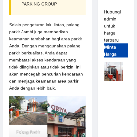
PARKING GROUP
(IP68)
Hubungi
admin
Selain pengaturan lalu lintas, palang
untuk
parkir Jambi juga memberikan
harga
keamanan tambahan bagi area parkir
terbaru
Anda. Dengan menggunakan palang
Minta
parkir berkualitas, Anda dapat
Harga
membatasi akses kendaraan yang
tidak diinginkan atau tidak berizin. Ini
akan mencegah pencurian kendaraan
dan menjaga keamanan area parkir
Paket
Anda dengan lebih baik.
Sistem
Parkir Semi
Manless
MSM – 2 In
2 Out |
Solusi
Palang Parkir
Parkir