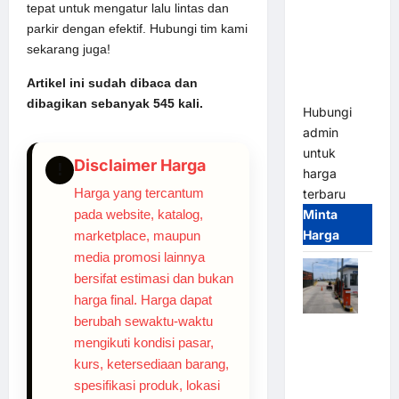
tepat untuk mengatur lalu lintas dan
Gate M
parkir dengan efektif. Hubungi tim kami
Gate –
sekarang juga!
Heavy Duty
& High
Artikel ini sudah dibaca dan
Speed
dibagikan sebanyak 545 kali.
Hubungi
admin
untuk
Disclaimer Harga
!
harga
Harga yang tercantum
terbaru
pada website, katalog,
Minta
Harga
marketplace, maupun
media promosi lainnya
bersifat estimasi dan bukan
harga final. Harga dapat
berubah sewaktu-waktu
Paket
mengikuti kondisi pasar,
Sistem
kurs, ketersediaan barang,
Parkir
spesifikasi produk, lokasi
Cashless