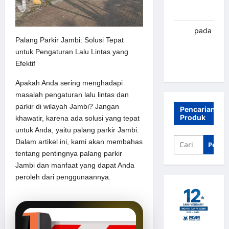
Banjarbaru
renni
pada
Palang Parkir Jambi: Solusi Tepat
Palang
untuk Pengaturan Lalu Lintas yang
parkir
Efektif
Banjarbaru
Apakah Anda sering menghadapi
masalah pengaturan lalu lintas dan
parkir di wilayah Jambi? Jangan
Pencarian
Produk
khawatir, karena ada solusi yang tepat
untuk Anda, yaitu palang parkir Jambi.
Dalam artikel ini, kami akan membahas
Penca
tentang pentingnya palang parkir
Jambi dan manfaat yang dapat Anda
peroleh dari penggunaannya.