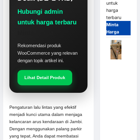
untuk
harga
Hubungi admin
terbaru
untuk harga terbaru
Minta
Harga
Minta Harga
Rekomendasi produk
WooCommerce yang relevan
dengan topik artikel ini.
Automatic
Folding
Lihat Detail Produk
Gate |
Pagar
Pintu Lipat
Otomatis
Pengaturan lalu lintas yang efektif
Stainless
menjadi kunci utama dalam menjaga
Steel &
kelancaran arus kendaraan di Jambi.
Aluminium
Dengan menggunakan palang parkir
(Hongmen
yang tepat, Anda dapat membatasi
Style)