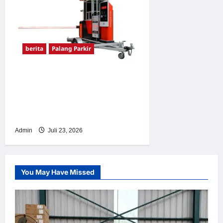
berita
Palang Parkir
Sistem Parkir Otomatis
Portabel Semi Manless:
Solusi Cerdas Era Digital di
Indonesia
Admin
Juli 23, 2026
You May Have Missed