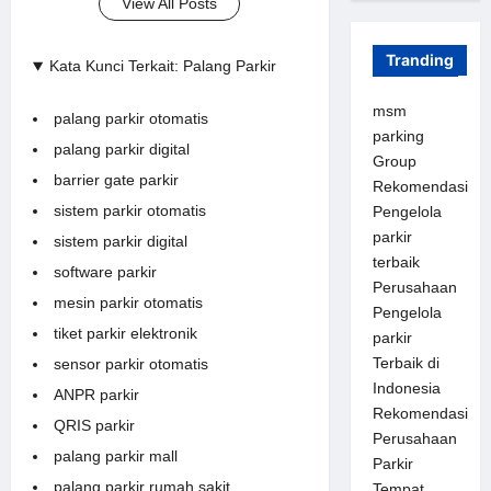
View All Posts
Tranding
Kata Kunci Terkait: Palang Parkir
msm
palang parkir otomatis
parking
palang parkir digital
Group
barrier gate parkir
Rekomendasi
sistem parkir otomatis
Pengelola
parkir
sistem parkir digital
terbaik
software parkir
Perusahaan
mesin parkir otomatis
Pengelola
tiket parkir elektronik
parkir
Terbaik di
sensor parkir otomatis
Indonesia
ANPR parkir
Rekomendasi
QRIS parkir
Perusahaan
palang parkir mall
Parkir
palang parkir rumah sakit
Tempat