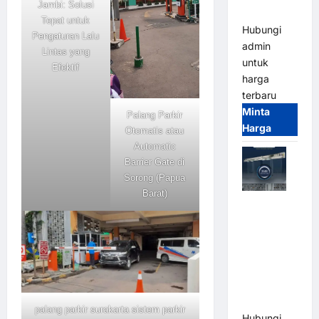
Jambi: Solusi
Terintegrasi
Tepat untuk
Hubungi
Pengaturan Lalu
admin
Lintas yang
untuk
Efektif
harga
terbaru
Minta
Palang Parkir
Harga
Otomatis atau
Automatic
Barrier Gate di
Sorong (Papua
Barat)
Jual Mesin
Pintu Kaca
Otomatis
(Automatic
Glass
Door) Merk
Hirson
palang parkir surakarta sistem parkir
Hubungi