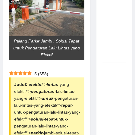
Canggih &
Aman
Modern
Pemasangan
Palang
Palang Parkir Jambi : Solusi Tepat
Parkir di
untuk Pengaturan Lalu Lintas yang
Pabrik
Efektif
Gula Tegal
Sistem
5
(
658
)
Parkir
manless
Judul:
efektif
/">
lintas
-yang-
Portable:
efektif/">
pengaturan
-lalu-lintas-
Solusi
yang-efektif/">
untuk
-pengaturan-
Modern
lalu-lintas-yang-efektif/">
tepat
-
untuk
untuk-pengaturan-lalu-lintas-yang-
Manajemen
efektif/">
solusi
-tepat-untuk-
Parkir
pengaturan-lalu-lintas-yang-
Fleksibel
efektif/">
parkir
-jambi-solusi-tepat-