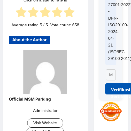
Click on a star to rate it!
27001:2022
•
DFN-
Average rating
5
/ 5. Vote count:
658
ISO29100-
2024-
04-
About the Author
21
(ISO/IEC
29100:2011
Verifikasi
Sertifikat
Administrator
Visit Website