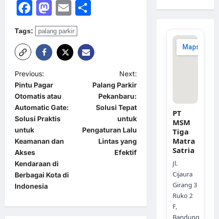
Facebook
Mastodon
Email
Share
Tags:
palang parkir
P
Previous:
Next:
Pintu Pagar
Palang Parkir
o
Otomatis atau
Pekanbaru:
s
Automatic Gate:
Solusi Tepat
PT
t
Solusi Praktis
untuk
MSM
untuk
Pengaturan Lalu
Tiga
n
Matra
Keamanan dan
Lintas yang
a
Satria
Akses
Efektif
Jl.
Kendaraan di
v
Cijaura
Berbagai Kota di
i
Girang 3
Indonesia
g
Ruko 2
F,
a
Bandung