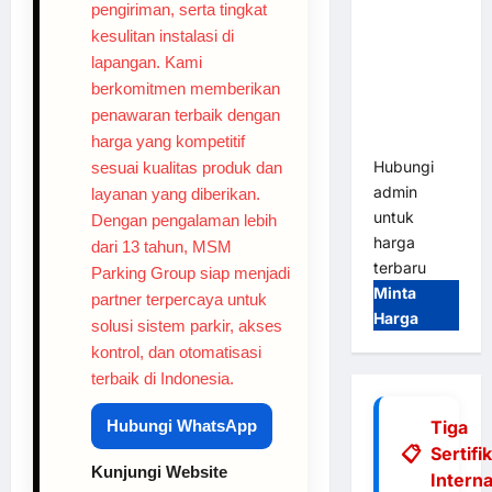
pengiriman, serta tingkat
Tap & Go M
kesulitan instalasi di
Gate |
lapangan. Kami
Integrasi
berkomitmen memberikan
E-Money &
penawaran terbaik dengan
RFID Ultra-
harga yang kompetitif
Fast
Hubungi
sesuai kualitas produk dan
admin
layanan yang diberikan.
untuk
Dengan pengalaman lebih
harga
dari 13 tahun, MSM
terbaru
Parking Group siap menjadi
Minta
partner terpercaya untuk
Harga
solusi sistem parkir, akses
kontrol, dan otomatisasi
terbaik di Indonesia.
Hubungi WhatsApp
Tiga
Sertifi
Kunjungi Website
Interna