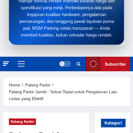
Hampir semua vendor memiliki kisaran harga dan
spesifikasi yang mirip. Perbedaannya ada pada
kejujuran kualitas hardware, pengalaman
pemasangan, dan tanggung jawab layanan purna
jual. MSM Parking selalu transparan — Anda
membeli kualitas, bukan sekadar harga rendah.
Subscribe
Primary
Menu
Home
Palang Parkir
Palang Parkir Jambi : Solusi Tepat untuk Pengaturan Lalu
Lintas yang Efektif
Palang Parkir
Kategori