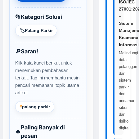
ISO/IEC
27001:20
📂
Kategori Solusi
–
Sistem
🏷️
Palang Parkir
Manajem
Keamana
Informasi
🔎
Saran!
Melindungi
data
Klik kata kunci berikut untuk
pelanggan
menemukan pembahasan
dan
terkait. Tag ini membantu mesin
sistem
pencari memahami topik utama
parkir
artikel.
dari
ancaman
#
palang parkir
siber
dan
risiko
Paling Banyak di
digital.
🔥
pesan