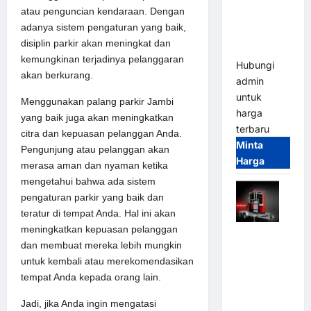
Parkir
atau penguncian kendaraan. Dengan
Tangguh
adanya sistem pengaturan yang baik,
dan
disiplin parkir akan meningkat dan
Modern
kemungkinan terjadinya pelanggaran
Hubungi
akan berkurang.
admin
untuk
Menggunakan palang parkir Jambi
harga
yang baik juga akan meningkatkan
terbaru
citra dan kepuasan pelanggan Anda.
Minta
Pengunjung atau pelanggan akan
Harga
merasa aman dan nyaman ketika
mengetahui bahwa ada sistem
pengaturan parkir yang baik dan
teratur di tempat Anda. Hal ini akan
meningkatkan kepuasan pelanggan
Mobile
dan membuat mereka lebih mungkin
Portable
untuk kembali atau merekomendasikan
Semi
tempat Anda kepada orang lain.
Manless
Parking
Jadi, jika Anda ingin mengatasi