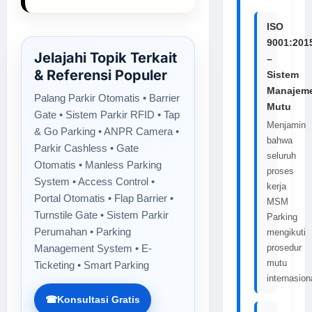
ISO
9001:201
Jelajahi Topik Terkait
–
& Referensi Populer
Sistem
Manajem
Palang Parkir Otomatis • Barrier
Mutu
Gate • Sistem Parkir RFID • Tap
Menjamin
& Go Parking • ANPR Camera •
bahwa
Parkir Cashless • Gate
seluruh
Otomatis • Manless Parking
proses
System • Access Control •
kerja
Portal Otomatis • Flap Barrier •
MSM
Turnstile Gate • Sistem Parkir
Parking
Perumahan • Parking
mengikuti
Management System • E-
prosedur
mutu
Ticketing • Smart Parking
internasion
☎
Konsultasi Gratis