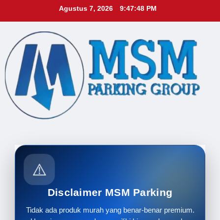
Skip
Agustus 7, 2026
9:47:49 PM
to
content
⚠️
Disclaimer MSM Parking
Tidak ada produk murah yang benar-benar premium.