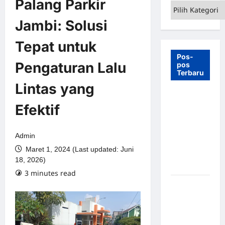
Palang Parkir
Kategori
Jambi: Solusi
Tepat untuk
Pos-
Pengaturan Lalu
pos
Terbaru
Lintas yang
7 Manfaat
Efektif
Swing Gate
Barrier
untuk
Admin
Tempat
Maret 1, 2024 (Last updated: Juni
Wisata
18, 2026)
Modern
3 minutes read
Palang
Parkir
Otomatis –
Solusi