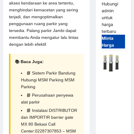
akses kendaraan ke area tertentu,
Hubungi
menghindari kemacetan yang sering
admin
terjadi, dan mengoptimalkan
untuk
penggunaan ruang parkir yang
harga
tersedia. Palang parkir Jambi dapat
terbaru
membantu Anda mengatur lalu lintas
Minta
dengan lebih efektif.
Harga
📚 Baca Juga:
📘
Sistem Parkir Bandung
Automatic
Hubungi
MSM Parking
MSM
Hydraulic
Parking
Bollard
📘
Perusahaan penyewa
MSM |
alat parkir
Pengaman
📘
Instalasi DISTRIBUTOR
Kendaraan
dan IMPORTIR barrier gate
Heavy Duty
MX 80 Bekasi Call
Tahan
Center:02287307853 – MSM
Banjir