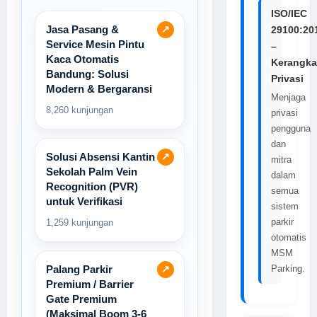
ISO/IEC
Jasa Pasang &
↗
29100:20
Service Mesin Pintu
–
Kaca Otomatis
Kerangka
Bandung: Solusi
Privasi
Modern & Bergaransi
Menjaga
8,260 kunjungan
privasi
pengguna
dan
Solusi Absensi Kantin
↗
mitra
Sekolah Palm Vein
dalam
Recognition (PVR)
semua
untuk Verifikasi
sistem
parkir
1,259 kunjungan
otomatis
MSM
Palang Parkir
↗
Parking.
Premium / Barrier
Gate Premium
(Maksimal Boom 3-6