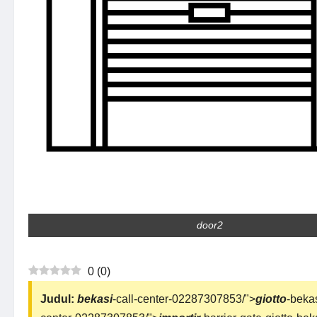
door2
0
(
0
)
Judul:
bekasi
-call-center-02287307853/">
giotto
-beka