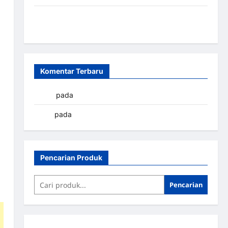
Sistem Parkir Otomatis Portabel Semi Manless:
Solusi Cerdas Era Digital di Indonesia
Komentar Terbaru
yapto
pada
Palang parkir Banjarbaru
renni
pada
Palang parkir Banjarbaru
Pencarian Produk
Pencarian