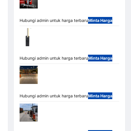
Mobile Portable Semi Manless Parking
System – Smart Parking All-in-One
Hubungi admin untuk harga terbaru
Minta Harga
Harga Barrier Gate CAME Italy Terbaru
2026 Franco Bandung | MSM Parking
Hubungi admin untuk harga terbaru
Minta Harga
Palang Parkir Otomatis / Barrier Gate M
Gate – Heavy Duty & High Speed
Hubungi admin untuk harga terbaru
Minta Harga
Paket Sistem Parkir Cashless Tap & Go
M Gate | Integrasi E-Money & RFID Ultra-Fast