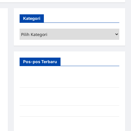
Kategori
Kategori
Pos-pos Terbaru
7 Manfaat Swing Gate Barrier untuk Tempat
Wisata Modern
Palang Parkir Otomatis – Solusi Canggih & Aman
Modern
Pemasangan Palang Parkir di Pabrik Gula Tegal
Sistem Parkir manless Portable: Solusi Modern
untuk Manajemen Parkir Fleksibel dan Efisien