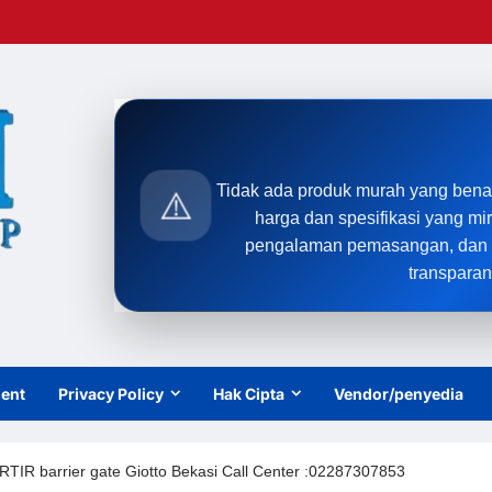
Tidak ada produk murah yang bena
⚠️
harga dan spesifikasi yang mi
pengalaman pemasangan, dan t
transparan
ient
Privacy Policy
Hak Cipta
Vendor/penyedia
 barrier gate Giotto Bekasi Call Center :02287307853