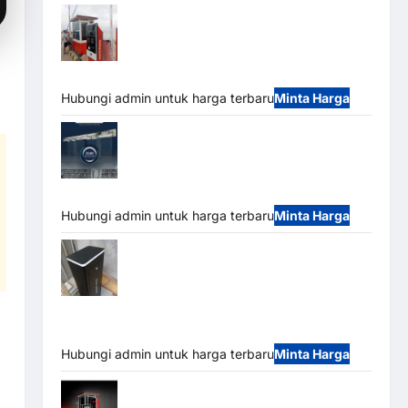
Paket Sistem Parkir Semi Manless MSM
– 2 In 2 Out | Solusi Parkir Terintegrasi
Hubungi admin untuk harga terbaru
Minta Harga
Jual Mesin Pintu Kaca Otomatis
(Automatic Glass Door) Merk Hirson
Hubungi admin untuk harga terbaru
Minta Harga
Jual Palang Parkir / Barrier Gate M Gate
DC Motor: Solusi Sistem Parkir Tangguh dan
Modern
Hubungi admin untuk harga terbaru
Minta Harga