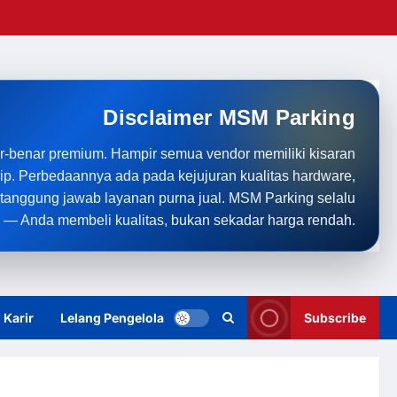
Disclaimer MSM Parking
r-benar premium. Hampir semua vendor memiliki kisaran
rip. Perbedaannya ada pada kejujuran kualitas hardware,
anggung jawab layanan purna jual. MSM Parking selalu
 — Anda membeli kualitas, bukan sekadar harga rendah.
Karir
Lelang Pengelola
Subscribe