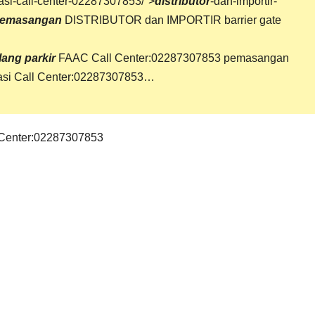
kasi-call-center-02287307853/">
distributor
-dan-importir-
emasangan
DISTRIBUTOR dan IMPORTIR barrier gate
lang parkir
FAAC Call Center:02287307853 pemasangan
asi Call Center:02287307853…
Center:02287307853