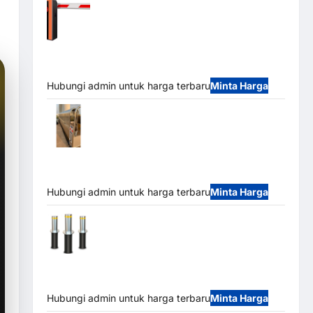
Barrier Gate PRO 116 DC | Palang Parkir
Otomatis Brushless Adjustable 1.5-6 Detik (DZ-
2411B)
Hubungi admin untuk harga terbaru
Minta Harga
Automatic Folding Gate | Pagar Pintu
Lipat Otomatis Stainless Steel & Aluminium
(Hongmen Style)
Hubungi admin untuk harga terbaru
Minta Harga
Automatic Hydraulic Bollard MSM |
Pengaman Kendaraan Heavy Duty Tahan Banjir
(IP68)
Hubungi admin untuk harga terbaru
Minta Harga