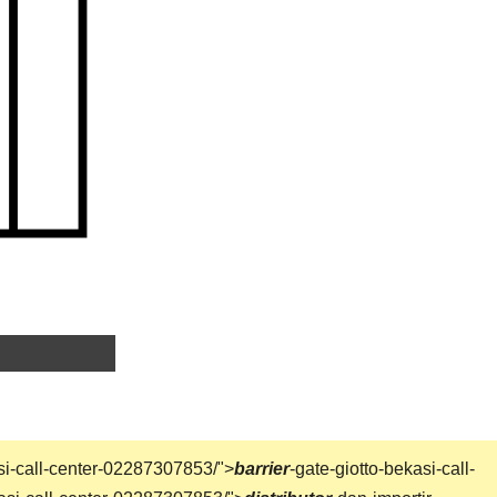
si-call-center-02287307853/">
barrier
-gate-giotto-bekasi-call-