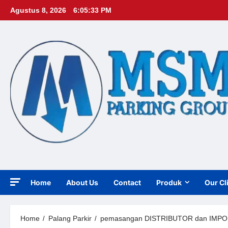
Skip
Agustus 8, 2026
6:05:34 PM
to
content
Home
About Us
Contact
Produk
Our Cl
Home
Palang Parkir
pemasangan DISTRIBUTOR dan IMPORTIR