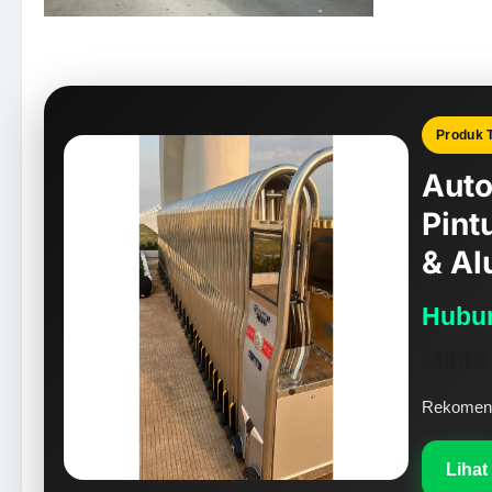
Produk 
Auto
Pint
& Al
Hubun
Minta
Rekomenda
Lihat