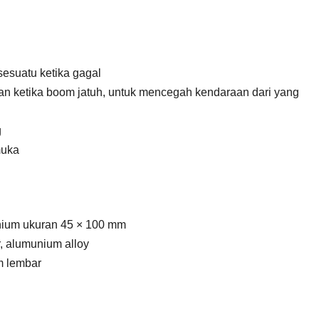
sesuatu ketika gagal
aan ketika boom jatuh, untuk mencegah kendaraan dari yang
g
muka
inium ukuran 45 × 100 mm
, alumunium alloy
mm lembar