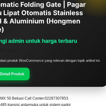
matic Folding Gate | Pagar
u Lipat Otomatis Stainless
l & Aluminium (Hongmen
e)
gi admin untuk harga terbaru
 Harga
si produk WooCommerce yang relevan dengan topik artikel ini.
 Detail Produk
MX 50 Bekasi Call Center:02287307853
S485 transisi antarmuka untuk
sistem parkir