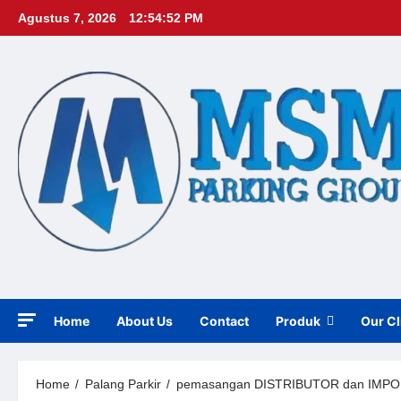
Skip
Agustus 7, 2026
12:54:54 PM
to
content
Home
About Us
Contact
Produk
Our Cl
Home
Palang Parkir
pemasangan DISTRIBUTOR dan IMPORTI