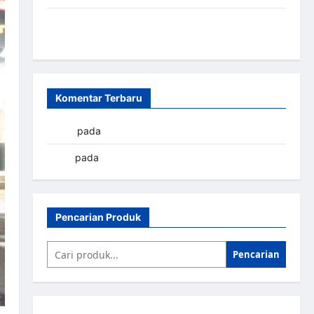
Sistem Parkir Otomatis Portabel Semi Manless:
Solusi Cerdas Era Digital di Indonesia
Komentar Terbaru
yapto
pada
Palang parkir Banjarbaru
renni
pada
Palang parkir Banjarbaru
Pencarian Produk
Pencarian