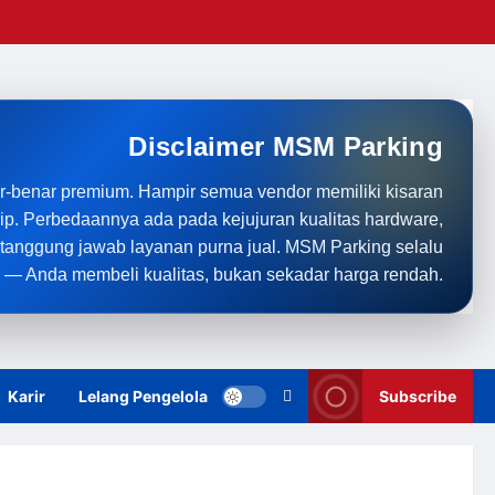
Disclaimer MSM Parking
r-benar premium. Hampir semua vendor memiliki kisaran
rip. Perbedaannya ada pada kejujuran kualitas hardware,
anggung jawab layanan purna jual. MSM Parking selalu
 — Anda membeli kualitas, bukan sekadar harga rendah.
Karir
Lelang Pengelola
Subscribe