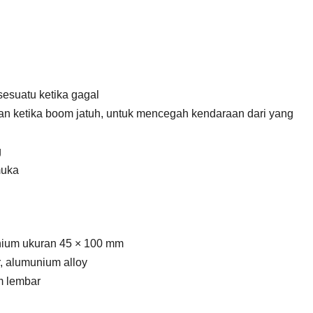
sesuatu ketika gagal
aan ketika boom jatuh, untuk mencegah kendaraan dari yang
g
muka
inium ukuran 45 × 100 mm
, alumunium alloy
mm lembar