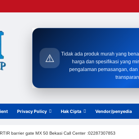
Tidak ada produk murah yang bena
⚠️
harga dan spesifikasi yang mi
pengalaman pemasangan, dan t
transparan
ient
Privacy Policy
Hak Cipta
Vendor/penyedia
R barrier gate MX 50 Bekasi Call Center :02287307853