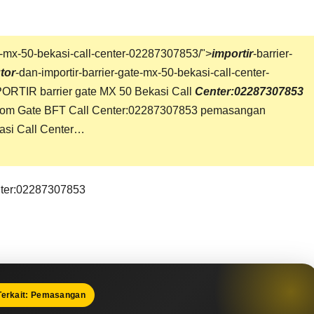
e-mx-50-bekasi-call-center-02287307853/">
importir
-barrier-
utor
-dan-importir-barrier-gate-mx-50-bekasi-call-center-
PORTIR
barrier gate
MX 50 Bekasi Call
Center:02287307853
 Gate BFT Call Center:02287307853 pemasangan
si Call Center…
ter:02287307853
Terkait: Pemasangan