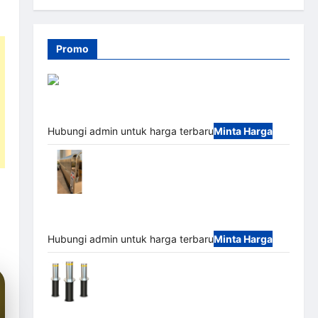
Promo
Barrier Gate PRO 116 DC | Palang Parkir Otomatis
Brushless Adjustable 1.5-6 Detik (DZ-2411B)
Hubungi admin untuk harga terbaru
Minta Harga
Automatic Folding Gate | Pagar Pintu
Lipat Otomatis Stainless Steel & Aluminium
(Hongmen Style)
Hubungi admin untuk harga terbaru
Minta Harga
Automatic Hydraulic Bollard MSM |
Pengaman Kendaraan Heavy Duty Tahan Banjir