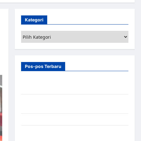
Kategori
Kategori
Pos-pos Terbaru
7 Manfaat Swing Gate Barrier untuk Tempat
Wisata Modern
Palang Parkir Otomatis – Solusi Canggih & Aman
Modern
Pemasangan Palang Parkir di Pabrik Gula Tegal
Sistem Parkir manless Portable: Solusi Modern
untuk Manajemen Parkir Fleksibel dan Efisien