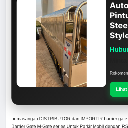
Auto
Pint
Stee
Styl
Hubun
Minta
Rekomenda
Lihat
pemasangan DISTRIBUTOR dan IMPORTIR barrier gate 
Barrier Gate M-Gate series Untuk Parkir Mobil dengan R