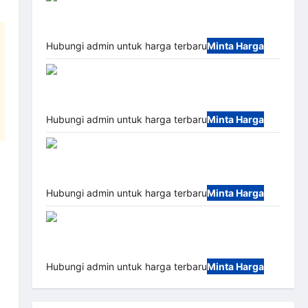
Portable Semi Manless Parking System – Smart
Parking All-in-One
Hubungi admin untuk harga terbaru
Minta Harga
Harga Barrier Gate
CAME Italy Terbaru 2026 Franco Bandung | MSM
Parking
Hubungi admin untuk harga terbaru
Minta Harga
Palang Parkir
Otomatis / Barrier Gate M Gate – Heavy Duty &
High Speed
Hubungi admin untuk harga terbaru
Minta Harga
Paket
Sistem Parkir Cashless Tap & Go M Gate |
Integrasi E-Money & RFID Ultra-Fast
Hubungi admin untuk harga terbaru
Minta Harga