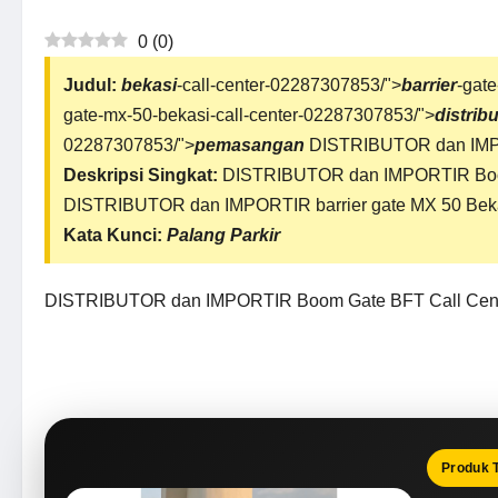
0
(
0
)
Judul:
bekasi
-call-center-02287307853/">
barrier
-gat
gate-mx-50-bekasi-call-center-02287307853/">
distrib
02287307853/">
pemasangan
DISTRIBUTOR dan IM
Deskripsi Singkat:
DISTRIBUTOR dan IMPORTIR Boom
DISTRIBUTOR dan IMPORTIR barrier gate MX 50 Beka
Kata Kunci:
Palang Parkir
DISTRIBUTOR dan IMPORTIR Boom Gate BFT Call Cen
Produk 