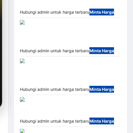
(IP68)
Hubungi admin untuk harga terbaru
Minta Harga
Paket Sistem Parkir Semi Manless MSM – 2 In 2
Out | Solusi Parkir Terintegrasi
Hubungi admin untuk harga terbaru
Minta Harga
Jual Mesin Pintu Kaca Otomatis (Automatic Glass
Door) Merk Hirson
Hubungi admin untuk harga terbaru
Minta Harga
Jual Palang Parkir / Barrier
Gate M Gate DC Motor: Solusi Sistem Parkir
Tangguh dan Modern
Hubungi admin untuk harga terbaru
Minta Harga
Mobile