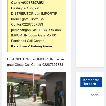
dan Efisien
Center:02287307853
Deskripsi Singkat:
Sistem
DISTRIBUTOR dan IMPORTIR
Parkir
barrier gate
Giotto Call
Otomatis
Center:02287307853
Portabel
pemasangan DISTRIBUTOR dan
Semi
IMPORTIR Boom Gate MX 80
Manless:
Pontianak Call Center…
Solusi
Kata Kunci:
Palang Parkir
Cerdas Era
Digital di
DISTRIBUTOR dan IMPORTIR barrier
Indonesia
gate Giotto Call Center:02287307853
Komentar
Terbaru
yapto
pada
Palang
parkir