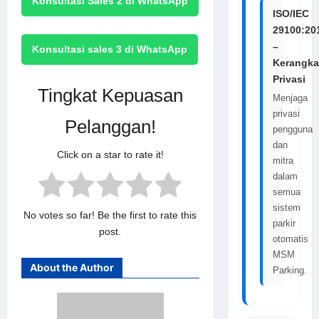
Konsultasi Sales 2 di WhatsApp
ISO/IEC
29100:20
–
Konsultasi sales 3 di WhatsApp
Kerangka
Privasi
Tingkat Kepuasan
Menjaga
privasi
Pelanggan!
pengguna
dan
Click on a star to rate it!
mitra
dalam
semua
sistem
No votes so far! Be the first to rate this
parkir
post.
otomatis
MSM
About the Author
Parking.