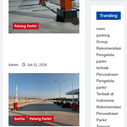
Tranding
Palang Parkir
msm
parking
Palang Parkir Otomatis –
Group
Rekomendasi
Solusi Canggih & Aman
Pengelola
Modern
parkir
Admin
Juli 31, 2026
terbaik
Perusahaan
Pengelola
parkir
Terbaik di
Indonesia
Rekomendasi
Perusahaan
berita
Palang Parkir
Parkir
Tempat