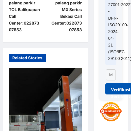
t
palang parkir
palang parkir
27001:2022
TOL Balikpapan
MX Series
•
n
Call
Bekasi Call
DFN-
a
Center:022873
Center:022873
ISO29100-
07853
07853
v
2024-
04-
i
21
g
(ISO/IEC
a
Related Stories
29100:2011
t
i
o
Verifikasi
n
Sertifikat