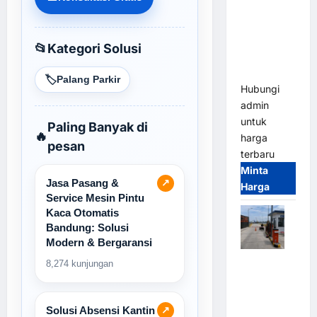
Gate M
Gate –
Heavy Duty
📂
Kategori Solusi
& High
Speed
🏷️
Palang Parkir
Hubungi
admin
untuk
Paling Banyak di
🔥
harga
pesan
terbaru
Minta
Jasa Pasang &
↗
Harga
Service Mesin Pintu
Kaca Otomatis
Bandung: Solusi
Modern & Bergaransi
Paket
8,274 kunjungan
Sistem
Parkir
Solusi Absensi Kantin
Cashless
↗