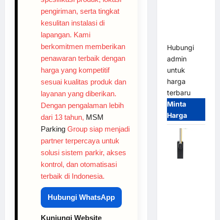
System –
pengiriman, serta tingkat
Smart
kesulitan instalasi di
Parking
lapangan. Kami
All-in-One
berkomitmen memberikan
Hubungi
penawaran terbaik dengan
admin
harga yang kompetitif
untuk
harga
sesuai kualitas produk dan
terbaru
layanan yang diberikan.
Minta
Dengan pengalaman lebih
Harga
dari 13 tahun,
MSM
Parking
Group siap menjadi
partner terpercaya untuk
solusi sistem parkir, akses
kontrol, dan otomatisasi
Harga
terbaik di Indonesia.
Barrier
Gate CAME
Hubungi WhatsApp
Italy
Terbaru
Kunjungi Website