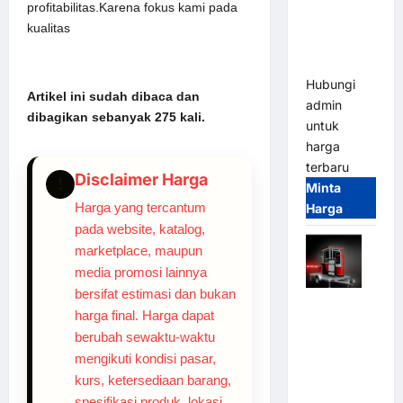
Parkir
profitabilitas.Karena fokus kami pada
Tangguh
kualitas
dan
Modern
Hubungi
Artikel ini sudah dibaca dan
admin
dibagikan sebanyak 275 kali.
untuk
harga
terbaru
Disclaimer Harga
!
Minta
Harga yang tercantum
Harga
pada website, katalog,
marketplace, maupun
media promosi lainnya
bersifat estimasi dan bukan
Mobile
harga final. Harga dapat
Portable
berubah sewaktu-waktu
Semi
mengikuti kondisi pasar,
Manless
kurs, ketersediaan barang,
Parking
spesifikasi produk, lokasi