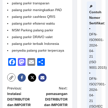
palang parkir transparan
🔎
palang parkir meningkatkan PAD
Contoh
palang parkir cashless QRIS
Nomor
Sertifikat:
palang parkir efisiensi waktu
•
MSM Parking palang parkir
DFN-
palang parkir DRAVO valet
ISO9001-
palang parkir terbaik Indonesia
2024-
penyedia palang parkir terpercaya
04-
21
Facebook
Mastodon
Email
Share
(ISO
9001:2015)
•
DFN-
ISO27001-
P
Previous:
Next:
2024-
Instalasi
pemasangan
o
04-
DISTRIBUTOR
DISTRIBUTOR
21
s
dan IMPORTIR
dan IMPORTIR
(ISO/IEC