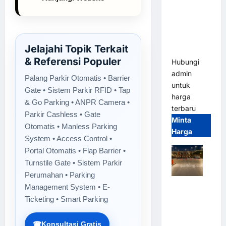
2026
Franco
Bandung |
MSM
Jelajahi Topik Terkait
Parking
& Referensi Populer
Hubungi
admin
Palang Parkir Otomatis • Barrier
untuk
Gate • Sistem Parkir RFID • Tap
harga
& Go Parking • ANPR Camera •
terbaru
Parkir Cashless • Gate
Minta
Otomatis • Manless Parking
Harga
System • Access Control •
Portal Otomatis • Flap Barrier •
Turnstile Gate • Sistem Parkir
Perumahan • Parking
Palang
Management System • E-
Parkir
Ticketing • Smart Parking
Otomatis /
Barrier
☎
Konsultasi Gratis