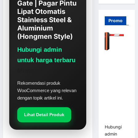
Gate | Pagar Pintu
Lipat Otomatis
Stainless Steel &
Promo
Aluminium
(Hongmen Style)
Hubungi admin
Barrier
untuk harga terbaru
Gate PRO
Minta Harga
116 DC |
Palang
Rekomendasi produk
Parkir
WooCommerce yang relevan
Otomatis
dengan topik artikel ini.
Brushless
Adjustable
1.5-6 Detik
Lihat Detail Produk
(DZ-2411B)
Hubungi
admin