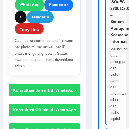
ISO/IEC
WhatsApp
Facebook
27001:20
–
X
Telegram
Sistem
Manajem
Copy Link
Keamana
Catatan: sistem mencatat 1 reward
Informasi
per platform, per artikel, per IP
Melindungi
untuk mengurangi spam. Status
data
awal pending dan dapat diverifikasi
pelanggan
admin.
dan
sistem
parkir
dari
Konsultasi Sales 1 di WhatsApp
ancaman
siber
dan
Konsultasi Official di WhatsApp
risiko
digital.