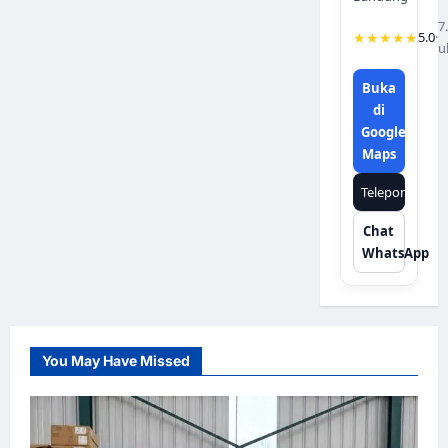
7
★★★★★
5.0
·
u
Buka
di
Google
Maps
Telepon
Chat
WhatsApp
You May Have Missed