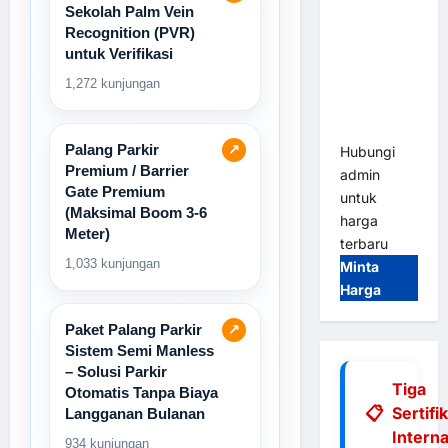
Sekolah Palm Vein
Tap & Go M
Recognition (PVR)
Gate |
untuk Verifikasi
Integrasi
E-Money &
1,272 kunjungan
RFID Ultra-
Fast
Palang Parkir
↗
Hubungi
Premium / Barrier
admin
Gate Premium
untuk
(Maksimal Boom 3-6
harga
Meter)
terbaru
1,033 kunjungan
Minta
Harga
Paket Palang Parkir
↗
Sistem Semi Manless
– Solusi Parkir
Tiga
Otomatis Tanpa Biaya
Sertifi
Langganan Bulanan
Interna
934 kunjungan