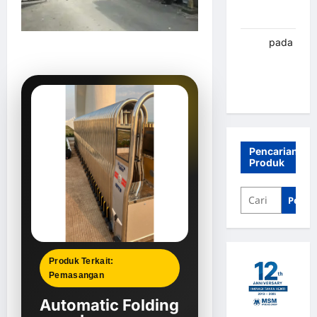
Banjarbaru
renni
pada
Palang
parkir
Banjarbaru
Pencarian
Produk
Penca
Produk Terkait:
Pemasangan
Automatic Folding