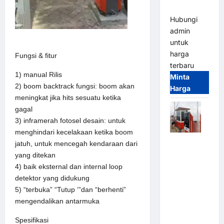
(IP68)
Hubungi
admin
untuk
harga
Fungsi & fitur
terbaru
1) manual Rilis
Minta
2) boom backtrack fungsi: boom akan
Harga
meningkat jika hits sesuatu ketika
gagal
3) inframerah fotosel desain: untuk
menghindari kecelakaan ketika boom
Paket
jatuh, untuk mencegah kendaraan dari
Sistem
yang ditekan
Parkir Semi
4) baik eksternal dan internal loop
Manless
detektor yang didukung
MSM – 2 In
5) “terbuka” “Tutup ‘”dan “berhenti”
2 Out |
mengendalikan antarmuka
Solusi
Spesifikasi
Parkir