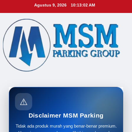
Skip
Agustus 9, 2026
10:13:03 AM
to
content
⚠️
Disclaimer MSM Parking
Tidak ada produk murah yang benar-benar premium.