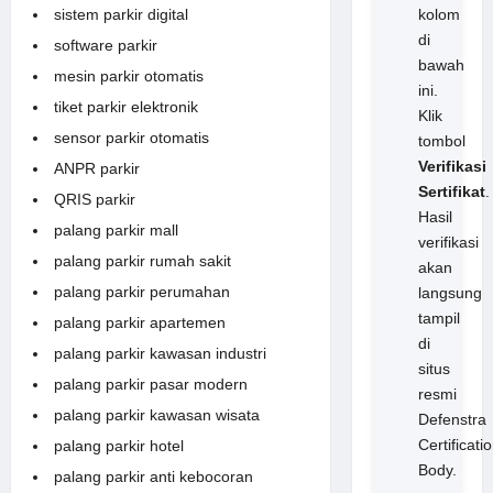
sistem parkir digital
kolom
di
software parkir
bawah
mesin parkir otomatis
ini.
tiket parkir elektronik
Klik
sensor parkir otomatis
tombol
Verifikasi
ANPR parkir
Sertifikat
.
QRIS parkir
Hasil
palang parkir mall
verifikasi
palang parkir rumah sakit
akan
palang parkir perumahan
langsung
tampil
palang parkir apartemen
di
palang parkir kawasan industri
situs
palang parkir pasar modern
resmi
palang parkir kawasan wisata
Defenstra
Certificati
palang parkir hotel
Body.
palang parkir anti kebocoran