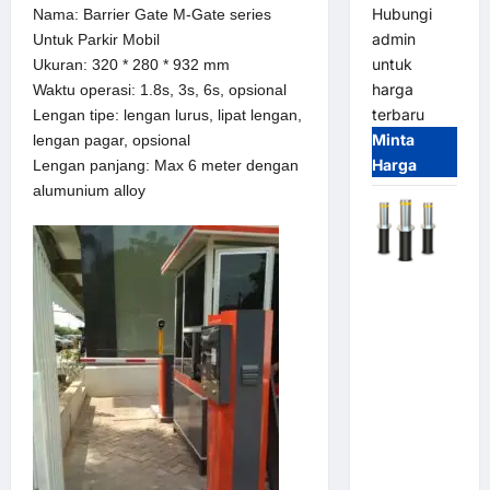
Hubungi
Nama: Barrier Gate M-Gate series
admin
Untuk Parkir Mobil
untuk
Ukuran: 320 * 280 * 932 mm
harga
Waktu operasi: 1.8s, 3s, 6s, opsional
terbaru
Lengan tipe: lengan lurus, lipat lengan,
Minta
lengan pagar, opsional
Harga
Lengan panjang: Max 6 meter dengan
alumunium alloy
Automatic
Hydraulic
Bollard
MSM |
Pengaman
Kendaraan
Heavy Duty
Tahan
Banjir