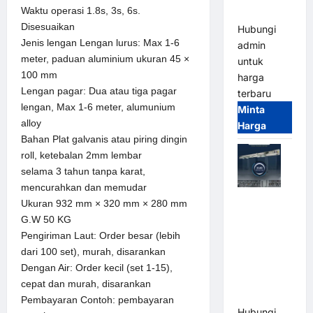
Waktu operasi 1.8s, 3s, 6s.
Terintegrasi
Disesuaikan
Hubungi
Jenis lengan Lengan lurus: Max 1-6
admin
meter, paduan aluminium ukuran 45 ×
untuk
100 mm
harga
Lengan pagar: Dua atau tiga pagar
terbaru
lengan, Max 1-6 meter, alumunium
Minta
alloy
Harga
Bahan Plat galvanis atau piring dingin
roll, ketebalan 2mm lembar
selama 3 tahun tanpa karat,
mencurahkan dan memudar
Jual Mesin
Ukuran 932 mm × 320 mm × 280 mm
Pintu Kaca
G.W 50 KG
Otomatis
Pengiriman Laut: Order besar (lebih
(Automatic
dari 100 set), murah, disarankan
Glass
Dengan Air: Order kecil (set 1-15),
Door) Merk
cepat dan murah, disarankan
Hirson
Pembayaran Contoh: pembayaran
Hubungi