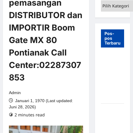
pemasangan
Kategori
DISTRIBUTOR dan
IMPORTIR Boom
Pos-
Gate MX 80
pos
Terbaru
Pontianak Call
7 Manfaat
Center:02287307
Swing Gate
Barrier
853
untuk
Tempat
Wisata
Admin
Modern
Januari 1, 1970 (Last updated:
Juni 28, 2026)
Palang
2 minutes read
Parkir
Otomatis –
Solusi