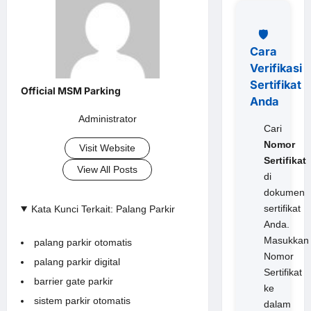
🛡️
Cara
Verifikasi
Sertifikat
Anda
Administrator
Cari
Nomor
Visit Website
Sertifikat
View All Posts
di
dokumen
sertifikat
Kata Kunci Terkait: Palang Parkir
Anda.
Masukkan
palang parkir otomatis
Nomor
palang parkir digital
Sertifikat
barrier gate parkir
ke
sistem parkir otomatis
dalam