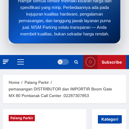
Hampir semua vendor memiliki kisaran harga dan
spesifikasi yang mirip. Perbedaannya ada pada
kejujuran kualitas hardware, pengalaman
pemasangan, dan tanggung jawab layanan purna
jual. MSM Parking selalu transparan — Anda
membeli kualitas, bukan sekadar harga rendah.
Subscribe
Primary
Menu
Home
Palang Parkir
pemasangan DISTRIBUTOR dan IMPORTIR Boom Gate
MX 80 Pontianak Call Center :02287307853
Palang Parkir
Kategori