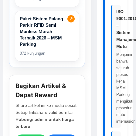
ISO
Paket Sistem Palang
9001:201
↗
Parkir RFID Semi
–
Manless Murah
Sistem
Terbaik 2026 – MSM
Manajem
Parking
Mutu
872 kunjungan
Menjamin
bahwa
seluruh
proses
kerja
Bagikan Artikel &
MSM
Dapat Reward
Parking
mengikuti
Share artikel ini ke media sosial.
prosedur
Setiap link/share valid bernilai
mutu
Hubungi admin untuk harga
internasion
terbaru
.