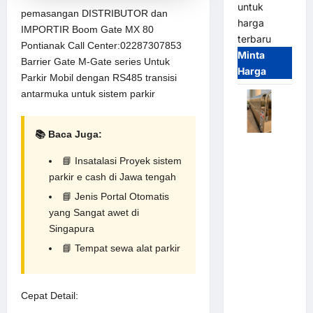
untuk
pemasangan DISTRIBUTOR dan
harga
IMPORTIR Boom Gate MX 80
terbaru
Pontianak Call Center:02287307853
Minta
Barrier Gate M-Gate series Untuk
Harga
Parkir Mobil dengan RS485 transisi
antarmuka untuk
sistem parkir
📚 Baca Juga:
Automatic
📘
Insatalasi Proyek sistem
Folding
parkir e cash di Jawa tengah
Gate |
Pagar
📘
Jenis Portal Otomatis
Pintu Lipat
yang Sangat awet di
Otomatis
Singapura
Stainless
📘
Tempat sewa alat parkir
Steel &
Aluminium
(Hongmen
Cepat Detail:
Style)