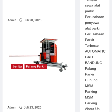
sewa alat
Pemasangan Palang Parkir
parkir
di Pabrik Gula Tegal
Perusahaan
Admin
Juli 28, 2026
penyewa
alat parkir
Perusahaan
Parkir
Terbesar
AUTOMATIC
GATE
BANDUNG
berita
Palang Parkir
Palang
Parkir
Sistem Parkir Otomatis
Hubungi
MSM
Portabel Semi Manless:
Parking
Solusi Cerdas Era Digital di
MSM
Indonesia
Parking
Admin
Juli 23, 2026
About Us