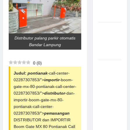
Canggih &
Aman
Modern
Pemasangan
Palang
Distributor palang parkir otomatis
Parkir di
Bandar Lampung
Pabrik
Gula Tegal
0
(
0
)
Sistem
Parkir
Judul:
pontianak
-call-center-
manless
02287307853/">
importir
-boom-
Portable:
gate-mx-80-pontianak-call-center-
Solusi
02287307853/">
distributor
-dan-
Modern
importir-boom-gate-mx-80-
untuk
pontianak-call-center-
Manajemen
02287307853/">
pemasangan
Parkir
DISTRIBUTOR dan IMPORTIR
Fleksibel
Boom Gate MX 80 Pontianak Call