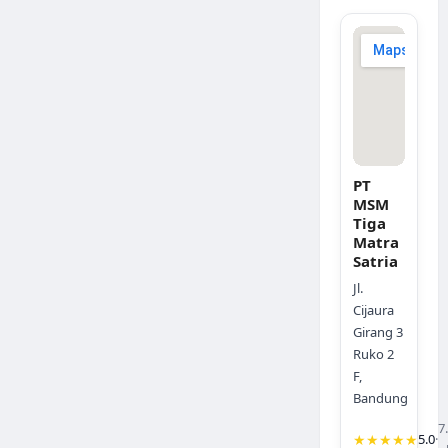
PT
MSM
Tiga
Matra
Satria
Jl.
Cijaura
Girang 3
Ruko 2
F,
Bandung
7
★★★★★
5.0
·