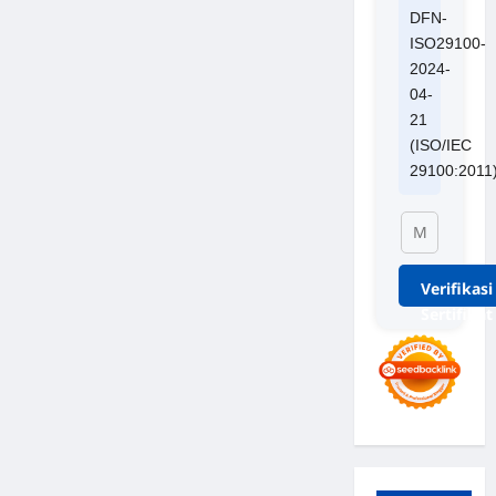
DFN-
ISO29100-
2024-
04-
21
(ISO/IEC
29100:2011
Verifikasi
Sertifikat