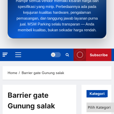
Hampir semua vendor memiliki kisaran harga dan
spesifikasi yang mirip. Perbedaannya ada pada
kejujuran kualitas hardware, pengalaman
pemasangan, dan tanggung jawab layanan purna
jual. MSM Parking selalu transparan — Anda
membeli kualitas, bukan sekadar harga rendah.
Subscribe
Primary
Menu
Home
Barrier gate Gunung salak
Barrier gate
Kategori
Gunung salak
Kategori