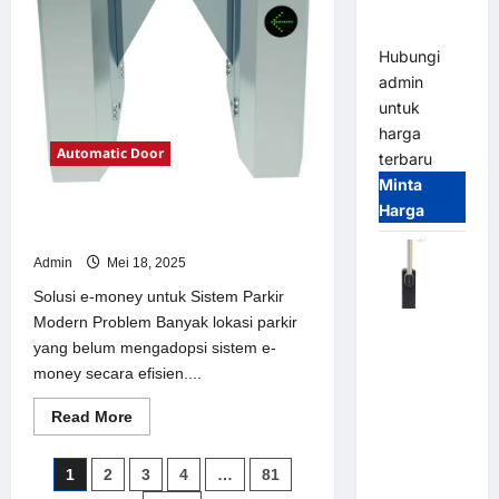
Parking
Parkir
Modern
All-in-One
Hubungi
admin
untuk
harga
Automatic Door
terbaru
Minta
Harga
Solusi e-money untuk Sistem Parkir
Modern
Admin
Mei 18, 2025
Solusi e-money untuk Sistem Parkir
Modern Problem Banyak lokasi parkir
Harga
yang belum mengadopsi sistem e-
Barrier
money secara efisien....
Gate CAME
Italy
Read
Read More
Terbaru
more
about
2026
Solusi
Paginasi
1
2
3
4
…
81
e-
Franco
money