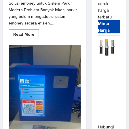
Solusi emoney untuk Sistem Parkir
untuk
Modern Problem Banyak lokasi parkir
harga
yang belum mengadopsi sistem
terbaru
emoney secara efisien....
Minta
Harga
Read
Read More
more
about
Solusi
emoney
untuk
Sistem
Automatic
Parkir
Modern
Hydraulic
Bollard
MSM |
Pengaman
Kendaraan
Heavy Duty
Tahan
Banjir
(IP68)
Hubungi