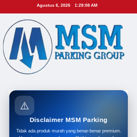
Skip
Agustus 6, 2026
1:29:10 AM
to
content
⚠️
Disclaimer MSM Parking
Tidak ada produk murah yang benar-benar premium.