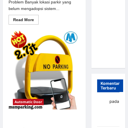
Problem Banyak lokasi parkir yang
Parkir
belum mengadopsi sistem...
Otomatis
Portabel
Read
Read More
more
Semi
about
Solusi
Manless:
Portal
Solusi
otomatis
perumahan
Cerdas Era
Jakarta
untuk
Digital di
Sistem
Indonesia
Parkir
Modern
Komentar
Terbaru
yapto
pada
Automatic Door
Palang
parkir
Solusi Palang parkir gilimanuk
Banjarbaru
untuk Sistem Parkir Modern