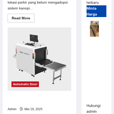
lokasi parkir yang belum mengadopsi
terbaru
sistem kanopi...
Minta
Harga
Read
Read More
more
about
Solusi
kanopi
stainless
steel
Automatic
untuk
Sistem
Folding
Parkir
Gate |
Modern
Pagar
Pintu Lipat
Otomatis
Stainless
Steel &
Automatic Door
Aluminium
(Hongmen
Solusi emoney untuk Sistem Parkir
Style)
Modern
Hubungi
Admin
Mei 19, 2025
admin