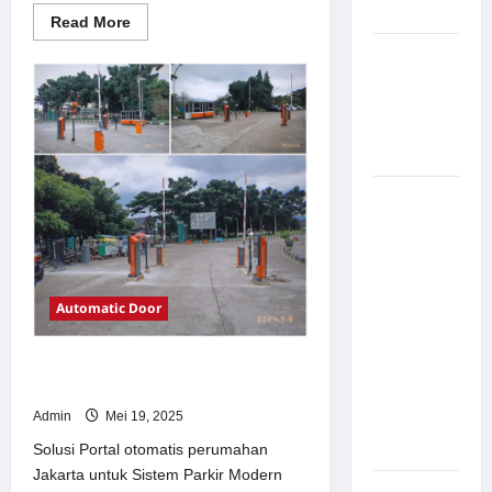
Modern
Read
Read More
more
about
Pemasangan
Solusi
Palang
TimorLeste
untuk
Parkir di
Sistem
Parkir
Pabrik
Modern
Gula Tegal
Sistem
Parkir
manless
Portable:
Solusi
Automatic Door
Modern
untuk
Solusi Portal otomatis perumahan
Manajemen
Jakarta untuk Sistem Parkir Modern
Parkir
Admin
Mei 19, 2025
Fleksibel
dan Efisien
Solusi Portal otomatis perumahan
Jakarta untuk Sistem Parkir Modern
Sistem