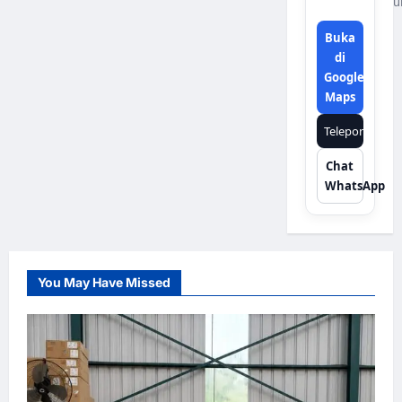
u
Buka
di
Google
Maps
Telepon
Chat
WhatsApp
You May Have Missed