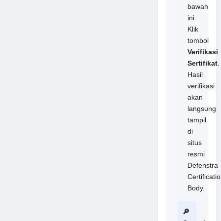
bawah
ini.
Klik
tombol
Verifikasi
Sertifikat
.
Hasil
verifikasi
akan
langsung
tampil
di
situs
resmi
Defenstra
Certificati
Body.
🔎