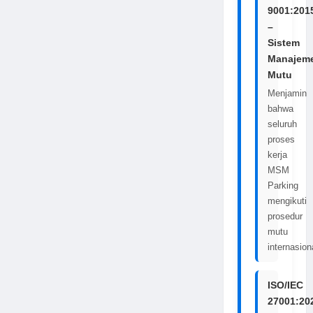
9001:201
–
Sistem
Manajem
Mutu
Menjamin
bahwa
seluruh
proses
kerja
MSM
Parking
mengikuti
prosedur
mutu
internasion
ISO/IEC
27001:20