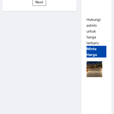
pos
Bandung |
Next
untuk
Sistem
MSM
Parkir
Modern
Parking
Hubungi
admin
untuk
harga
terbaru
Minta
Harga
Palang
Parkir
Otomatis /
Barrier
Gate M
Gate –