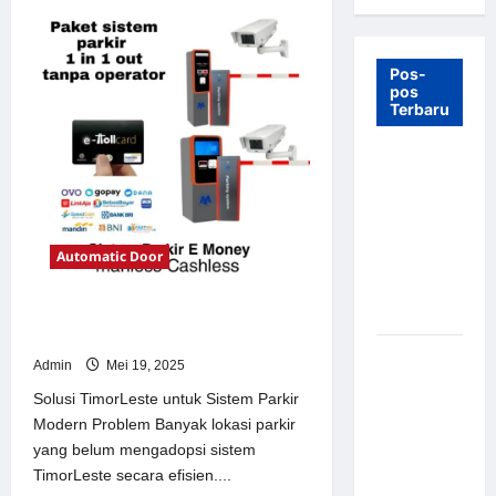
Pos-
pos
Terbaru
7 Manfaat
Swing Gate
Barrier
untuk
Automatic Door
Tempat
Wisata
Modern
Solusi TimorLeste untuk Sistem
Parkir Modern
Palang
Admin
Mei 19, 2025
Parkir
Solusi TimorLeste untuk Sistem Parkir
Otomatis –
Modern Problem Banyak lokasi parkir
Solusi
yang belum mengadopsi sistem
Canggih &
TimorLeste secara efisien....
Aman