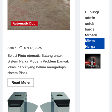
dan
Modern
Hubungi
admin
Automatic Door
untuk
harga
terbaru
Solusi Pintu otomatis Batang untuk
Minta
Sistem Parkir Modern
Harga
Admin
Mei 18, 2025
Solusi Pintu otomatis Batang untuk
Sistem Parkir Modern Problem Banyak
lokasi parkir yang belum mengadopsi
sistem Pintu...
Mobile
Portable
Read
Read More
Semi
more
about
Manless
Solusi
Parking
Pintu
otomatis
System –
Batang
untuk
Smart
Sistem