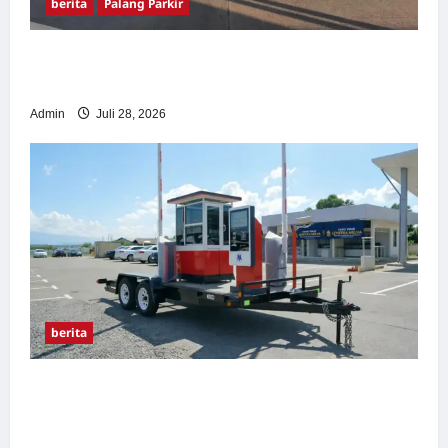
berita
Palang Parkir
Pemasangan Palang Parkir di Pabrik Gula
Tegal
Admin
Juli 28, 2026
berita
Sistem Parkir manless Portable: Solusi
Modern untuk Manajemen Parkir Fleksibel
dan Efisien