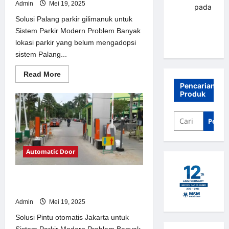
Admin
Mei 19, 2025
renni
pada
Palang
Solusi Palang parkir gilimanuk untuk
parkir
Sistem Parkir Modern Problem Banyak
Banjarbaru
lokasi parkir yang belum mengadopsi
sistem Palang...
Read
Read More
more
Pencarian
about
Produk
Solusi
Palang
parkir
gilimanuk
Penca
untuk
Sistem
Parkir
Modern
Automatic Door
Solusi Pintu otomatis Jakarta untuk
Sistem Parkir Modern
Admin
Mei 19, 2025
Solusi Pintu otomatis Jakarta untuk
Sistem Parkir Modern Problem Banyak