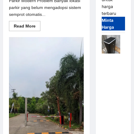
Parkir Modern Problem Banyak lokasi
harga
parkir yang belum mengadopsi sistem
terbaru
semprot otomatis...
Minta
Read
Read More
Harga
more
about
Solusi
semprot
otomatis
untuk
Sistem
Jual
Parkir
Modern
Palang
Parkir /
Barrier
Gate M
Gate DC
Motor:
Solusi
Sistem
Parkir
Tangguh