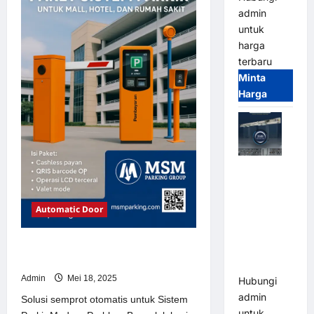
Sistem
admin
Parkir
Modern
untuk
harga
terbaru
Minta
Harga
Jual Mesin
Pintu Kaca
Otomatis
Automatic Door
(Automatic
Glass
Solusi semprot otomatis untuk
Door) Merk
Sistem Parkir Modern
Hirson
Admin
Mei 18, 2025
Hubungi
admin
Solusi semprot otomatis untuk Sistem
untuk