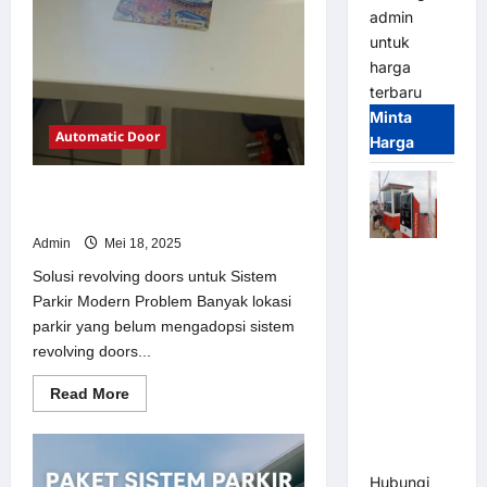
admin
untuk
harga
terbaru
Minta
Automatic Door
Harga
Solusi revolving doors untuk Sistem
Parkir Modern
Admin
Mei 18, 2025
Paket
Solusi revolving doors untuk Sistem
Sistem
Parkir Modern Problem Banyak lokasi
Parkir Semi
parkir yang belum mengadopsi sistem
Manless
revolving doors...
MSM – 2 In
2 Out |
Read
Read More
Solusi
more
about
Parkir
Solusi
revolving
Terintegrasi
doors
Hubungi
untuk