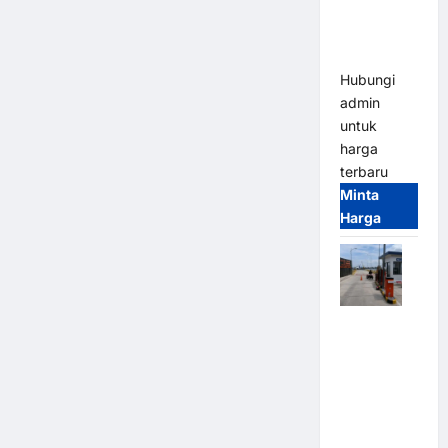
Heavy Duty
& High
Speed
Hubungi
admin
untuk
harga
terbaru
Minta
Harga
Paket
Sistem
Parkir
Cashless
Tap & Go M
Gate |