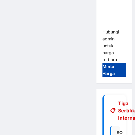
Integrasi
E-Money &
RFID Ultra-
Fast
Hubungi
admin
untuk
harga
terbaru
Minta
Harga
Tiga
Sertifi
Interna
ISO