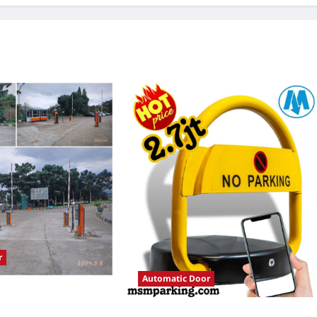
r
Automatic Door
tomatis perumahan
istem Parkir Modern
Solusi Palang parkir gilimanuk untuk