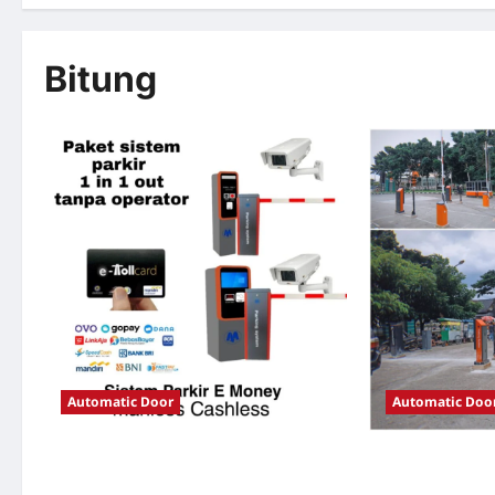
Bitung
Automatic Door
Automatic Doo
Solusi TimorLeste untuk Sistem Parkir
Solusi Portal o
Modern
Jakarta untuk S