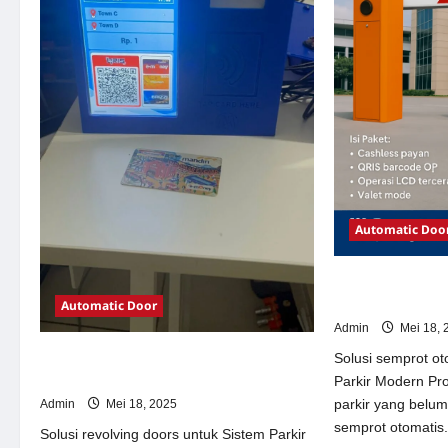
Automatic Doo
Solusi semprot 
Parkir Modern
Automatic Door
Admin
Mei 18, 
Solusi revolving doors untuk Sistem
Solusi semprot ot
Parkir Modern
Parkir Modern Pr
parkir yang belu
Admin
Mei 18, 2025
semprot otomatis.
Solusi revolving doors untuk Sistem Parkir