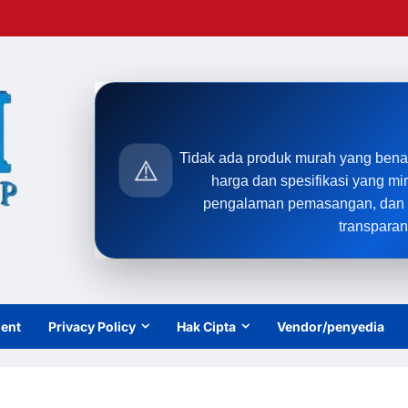
Tidak ada produk murah yang bena
⚠️
harga dan spesifikasi yang mi
pengalaman pemasangan, dan t
transparan
ient
Privacy Policy
Hak Cipta
Vendor/penyedia