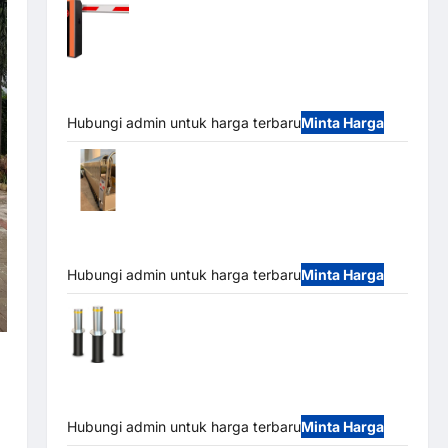
Barrier Gate PRO 116 DC | Palang Parkir
Otomatis Brushless Adjustable 1.5-6 Detik (DZ-
2411B)
Hubungi admin untuk harga terbaru
Minta Harga
Automatic Folding Gate | Pagar Pintu
Lipat Otomatis Stainless Steel & Aluminium
(Hongmen Style)
Hubungi admin untuk harga terbaru
Minta Harga
Automatic Hydraulic Bollard MSM |
Pengaman Kendaraan Heavy Duty Tahan Banjir
(IP68)
Hubungi admin untuk harga terbaru
Minta Harga