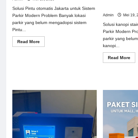
Solusi kanopi st
Sistem Parkir M
Solusi Pintu otomatis Jakarta untuk Sistem
Admin
Mei 19, 
Parkir Modern Problem Banyak lokasi
parkir yang belum mengadopsi sistem
Solusi kanopi stai
Pintu...
Parkir Modern Pr
parkir yang belu
Read
Read More
kanopi...
more
about
Solusi
Re
Read More
Pintu
mor
otomatis
abo
Jakarta
Sol
untuk
kan
Sistem
sta
Parkir
ste
Modern
unt
Sis
Par
Mo