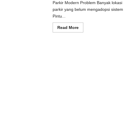
Parkir Modern Problem Banyak lokasi
ad
e
parkir yang belum mengadopsi sistem
ut
Pintu...
usi
prot
matis
Read
Read More
uk
more
tem
about
kir
Solusi
dern
Pintu
otomatis
Batang
untuk
Sistem
Parkir
Modern