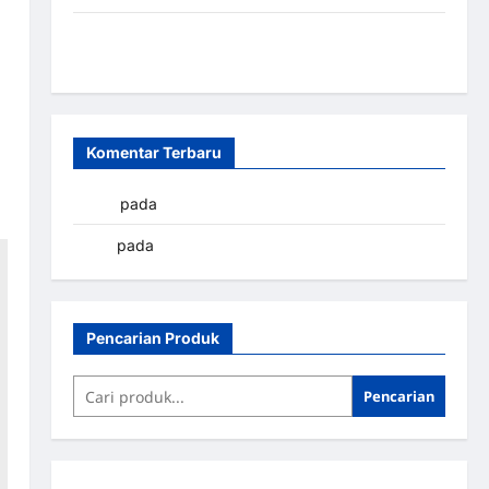
Sistem Parkir Otomatis Portabel Semi Manless:
Solusi Cerdas Era Digital di Indonesia
Komentar Terbaru
yapto
pada
Palang parkir Banjarbaru
renni
pada
Palang parkir Banjarbaru
Pencarian Produk
Pencarian