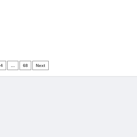
4
…
68
Next