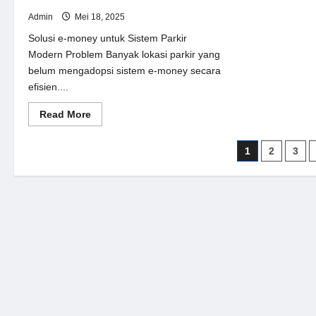
Admin
Mei 18, 2025
Solusi e-money untuk Sistem Parkir
Modern Problem Banyak lokasi parkir yang
belum mengadopsi sistem e-money secara
efisien....
Read
Read More
more
about
Solusi
Paginasi
1
2
3
e-
money
pos
untuk
Sistem
Parkir
Modern