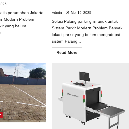
2025
Sistem Parkir Modern
matis perumahan Jakarta
Admin
Mei 19, 2025
kir Modern Problem
Solusi Palang parkir gilimanuk untuk
kir yang belum
Sistem Parkir Modern Problem Banyak
m...
lokasi parkir yang belum mengadopsi
sistem Palang...
ad
e
ut
Read
Read More
usi
more
tal
about
matis
Solusi
umahan
Palang
arta
parkir
uk
gilimanuk
tem
untuk
kir
Sistem
dern
Parkir
Modern
r