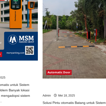
r
otomatis untuk Sistem
Automatic Door
2025
Solusi Pintu otomatis Batang untuk
omatis untuk Sistem
Sistem Parkir Modern
oblem Banyak lokasi
m mengadopsi sistem
Admin
Mei 18, 2025
..
Solusi Pintu otomatis Batang untuk Sistem