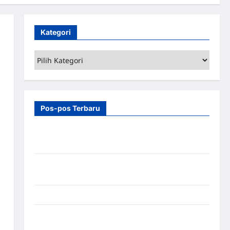
Kategori
Kategori
Pos-pos Terbaru
7 Manfaat Swing Gate Barrier untuk Tempat
Wisata Modern
Palang Parkir Otomatis – Solusi Canggih & Aman
Modern
Pemasangan Palang Parkir di Pabrik Gula Tegal
Sistem Parkir manless Portable: Solusi Modern
untuk Manajemen Parkir Fleksibel dan Efisien