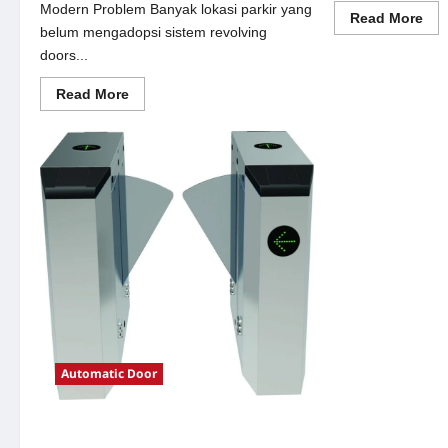
Modern Problem Banyak lokasi parkir yang
Re
Read More
mor
belum mengadopsi sistem revolving
abo
doors...
Sol
sem
oto
Read
Read More
unt
more
Sis
about
Par
Solusi
Mo
revolving
doors
untuk
Sistem
Parkir
Modern
Automatic Door
Solusi e-money untuk Sistem Parkir
Modern