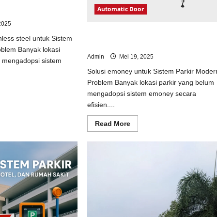
ainless steel untuk
Automatic Door
odern
2025
Solusi emoney untuk Sistem Parkir
nless steel untuk Sistem
Modern
oblem Banyak lokasi
Admin
Mei 19, 2025
m mengadopsi sistem
Solusi emoney untuk Sistem Parkir Moder
Problem Banyak lokasi parkir yang belum
ad
mengadopsi sistem emoney secara
e
ut
efisien....
usi
opi
Read
Read More
inless
more
el
about
uk
Solusi
tem
emoney
kir
untuk
dern
Sistem
Parkir
Modern