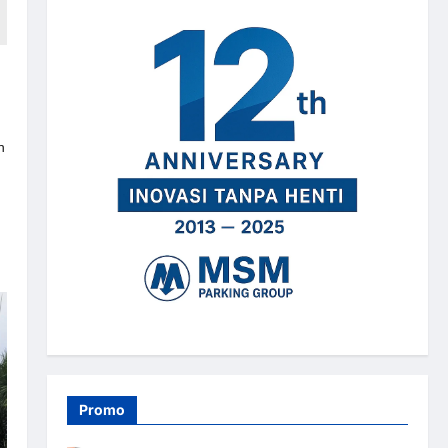
n
Promo