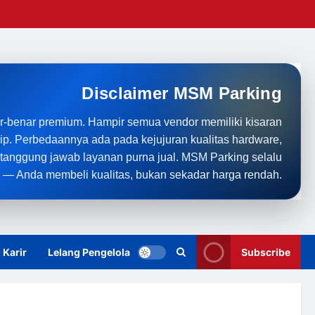
Disclaimer MSM Parking
r-benar premium. Hampir semua vendor memiliki kisaran
rip. Perbedaannya ada pada kejujuran kualitas hardware,
anggung jawab layanan purna jual. MSM Parking selalu
 — Anda membeli kualitas, bukan sekadar harga rendah.
Karir
Lelang Pengelola
Subscribe