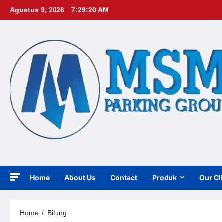
Skip
Agustus 9, 2026
7:29:22 AM
to
content
Home
About Us
Contact
Produk
Our Cl
Home
Bitung