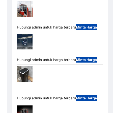
Paket Sistem Parkir Semi Manless MSM
– 2 In 2 Out | Solusi Parkir Terintegrasi
Hubungi admin untuk harga terbaru
Minta Harga
Jual Mesin Pintu Kaca Otomatis
(Automatic Glass Door) Merk Hirson
Hubungi admin untuk harga terbaru
Minta Harga
Jual Palang Parkir / Barrier Gate M Gate
DC Motor: Solusi Sistem Parkir Tangguh dan
Modern
Hubungi admin untuk harga terbaru
Minta Harga