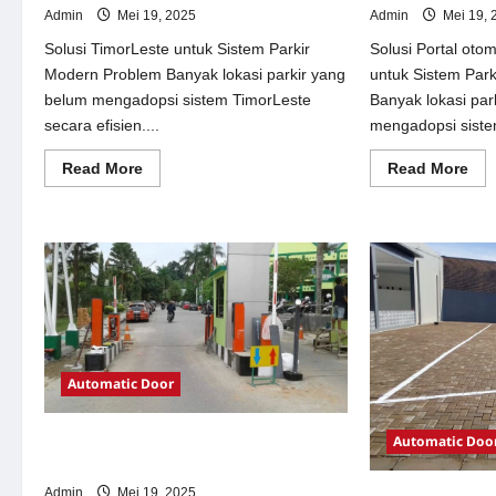
Admin
Mei 19, 2025
Admin
Mei 19, 
Solusi TimorLeste untuk Sistem Parkir
Solusi Portal oto
Modern Problem Banyak lokasi parkir yang
untuk Sistem Par
belum mengadopsi sistem TimorLeste
Banyak lokasi par
secara efisien....
mengadopsi siste
Read
Re
Read More
Read More
more
mor
about
abo
Solusi
Sol
TimorLeste
Por
untuk
oto
Sistem
per
Parkir
Jak
Modern
unt
Sis
Par
Mo
Automatic Door
Automatic Doo
Solusi Pintu otomatis Jakarta untuk
Sistem Parkir Modern
Admin
Mei 19, 2025