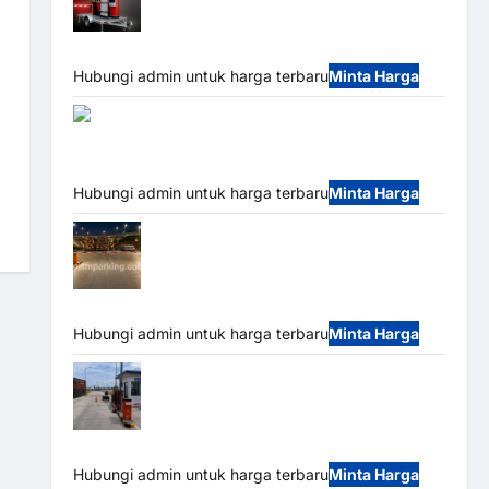
Mobile Portable Semi Manless Parking
System – Smart Parking All-in-One
Hubungi admin untuk harga terbaru
Minta Harga
Harga Barrier Gate
CAME Italy Terbaru 2026 Franco Bandung | MSM
Parking
Hubungi admin untuk harga terbaru
Minta Harga
Palang Parkir Otomatis / Barrier Gate M
Gate – Heavy Duty & High Speed
Hubungi admin untuk harga terbaru
Minta Harga
Paket Sistem Parkir Cashless Tap & Go
M Gate | Integrasi E-Money & RFID Ultra-Fast
Hubungi admin untuk harga terbaru
Minta Harga