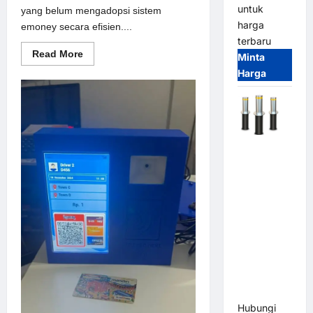
untuk
yang belum mengadopsi sistem
harga
emoney secara efisien....
terbaru
Read
Read More
Minta
more
Harga
about
Solusi
emoney
untuk
Sistem
Parkir
Modern
Automatic
Hydraulic
Bollard
MSM |
Pengaman
Kendaraan
Heavy Duty
Tahan
Banjir
(IP68)
Hubungi