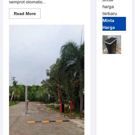
semprot otomatis...
harga
terbaru
Read
Read More
more
Minta
about
Solusi
Harga
semprot
otomatis
untuk
Sistem
Parkir
Modern
Jual
Palang
Parkir /
Barrier
Gate M
Gate DC
Motor:
Solusi
Sistem
Parkir
Tangguh