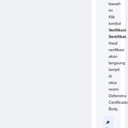
bawah
ini.
Klik
tombol
Verifikasi
Sertifikat
.
Hasil
verifikasi
akan
langsung
tampil
di
situs
resmi
Defenstra
Certificati
Body.
🔎