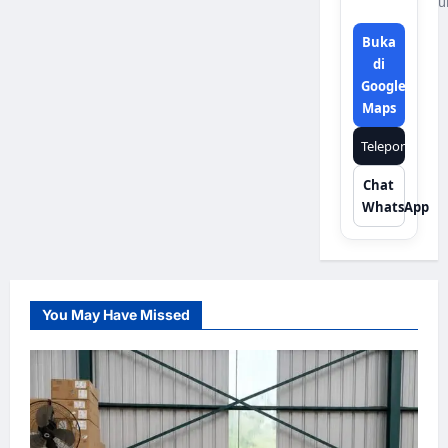
u
Buka
di
Google
Maps
Telepon
Chat
WhatsApp
You May Have Missed