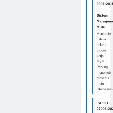
9001:201
–
Sistem
Manajem
Mutu
Menjamin
bahwa
seluruh
proses
kerja
MSM
Parking
mengikuti
prosedur
mutu
internasion
ISO/IEC
27001:20