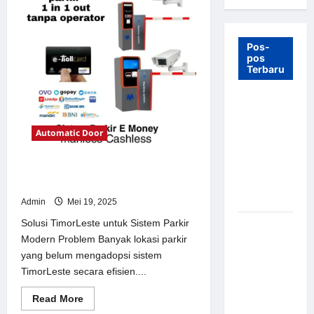
Pos-
pos
Terbaru
7 Manfaat
Swing Gate
Automatic Door
Barrier
untuk
Tempat
Solusi TimorLeste untuk Sistem
Wisata
Parkir Modern
Modern
Admin
Mei 19, 2025
Solusi TimorLeste untuk Sistem Parkir
Palang
Modern Problem Banyak lokasi parkir
Parkir
yang belum mengadopsi sistem
Otomatis –
TimorLeste secara efisien....
Solusi
Canggih &
Read
Read More
Aman
more