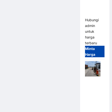
Heavy Duty
& High
Speed
Hubungi
admin
untuk
harga
terbaru
Minta
Harga
Paket
Sistem
Parkir
Cashless
Tap & Go M
Gate |