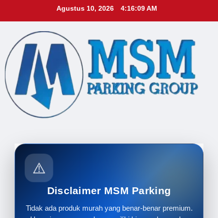
Skip
Agustus 10, 2026
4:16:11 AM
to
content
⚠️
Disclaimer MSM Parking
Tidak ada produk murah yang benar-benar premium.