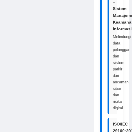
–
Sistem
Manajem
Keamana
Informasi
Melindungi
data
pelanggan
dan
sistem
parkir
dari
ancaman
siber
dan
risiko
digital.
ISO/IEC
29100:20