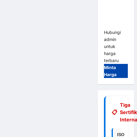
Integrasi
E-Money &
RFID Ultra-
Fast
Hubungi
admin
untuk
harga
terbaru
Minta
Harga
Tiga
Sertifi
Interna
ISO