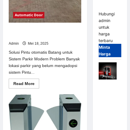
dan
Modern
Hubungi
Automatic Door
admin
untuk
Solusi Pintu otomatis Batang untuk
harga
Sistem Parkir Modern
terbaru
Admin
Mei 18, 2025
Minta
Solusi Pintu otomatis Batang untuk
Harga
Sistem Parkir Modern Problem Banyak
lokasi parkir yang belum mengadopsi
sistem Pintu...
Read
Read More
Mobile
more
Portable
about
Solusi
Semi
Pintu
otomatis
Manless
Batang
Parking
untuk
Sistem
System –
Parkir
Modern
Smart