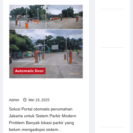
about
Modern
Solusi
TimorLeste
untuk
Pemasangan
Sistem
Palang
Parkir
Modern
Parkir di
Pabrik
Gula Tegal
Sistem
Parkir
manless
Automatic Door
Portable:
Solusi
Solusi Portal otomatis perumahan
Modern
Jakarta untuk Sistem Parkir Modern
untuk
Admin
Mei 19, 2025
Manajemen
Parkir
Solusi Portal otomatis perumahan
Fleksibel
Jakarta untuk Sistem Parkir Modern
dan Efisien
Problem Banyak lokasi parkir yang
belum mengadopsi sistem...
Sistem