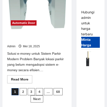
Parking
All-in-One
Hubungi
admin
Automatic Door
untuk
harga
terbaru
Solusi e-money untuk Sistem Parkir
Minta
Modern
Harga
Admin
Mei 18, 2025
Solusi e-money untuk Sistem Parkir
Modern Problem Banyak lokasi parkir
yang belum mengadopsi sistem e-
money secara efisien....
Harga
Barrier
Read
Read More
Gate CAME
more
about
Italy
Solusi
Paginasi
1
2
3
4
…
68
Terbaru
e-
money
2026
pos
Next
untuk
Sistem
Franco
Parkir