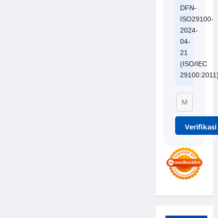
DFN-
ISO29100-
2024-
04-
21
(ISO/IEC
29100:2011
Verifikasi
Sertifikat