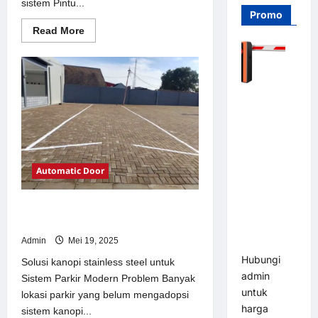
sistem Pintu...
Promo
Read
Read More
more
about
Solusi
Pintu
otomatis
Jakarta
Barrier
untuk
Sistem
Gate PRO
Parkir
116 DC |
Modern
Palang
Parkir
Automatic Door
Otomatis
Brushless
Solusi kanopi stainless steel untuk
Adjustable
Sistem Parkir Modern
1.5-6 Detik
Admin
Mei 19, 2025
(DZ-2411B)
Hubungi
Solusi kanopi stainless steel untuk
admin
Sistem Parkir Modern Problem Banyak
untuk
lokasi parkir yang belum mengadopsi
harga
sistem kanopi...