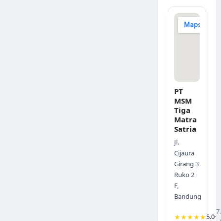
PT
MSM
Tiga
Matra
Satria
Jl.
Cijaura
Girang 3
Ruko 2
F,
Bandung
7
★★★★★
5.0
·