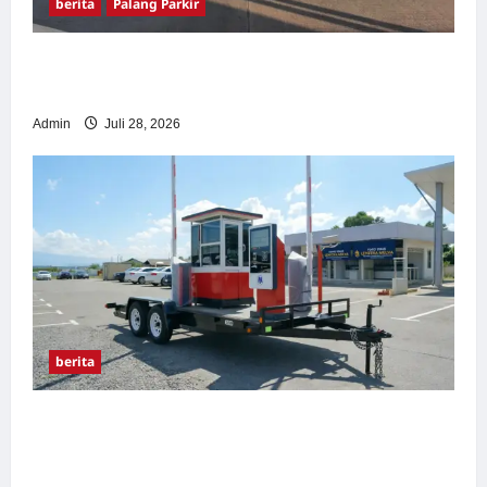
berita
Palang Parkir
Pemasangan Palang Parkir di Pabrik Gula
Tegal
Admin
Juli 28, 2026
berita
Sistem Parkir manless Portable: Solusi
Modern untuk Manajemen Parkir Fleksibel
dan Efisien