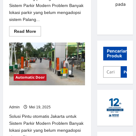
renni
pada
Sistem Parkir Modern Problem Banyak
Palang
lokasi parkir yang belum mengadopsi
parkir
sistem Palang...
Banjarbaru
Read
Read More
more
about
Solusi
Palang
Pencarian
parkir
Produk
gilimanuk
untuk
Sistem
Parkir
Penca
Modern
Automatic Door
Solusi Pintu otomatis Jakarta untuk
Sistem Parkir Modern
Admin
Mei 19, 2025
Solusi Pintu otomatis Jakarta untuk
Sistem Parkir Modern Problem Banyak
lokasi parkir yang belum mengadopsi