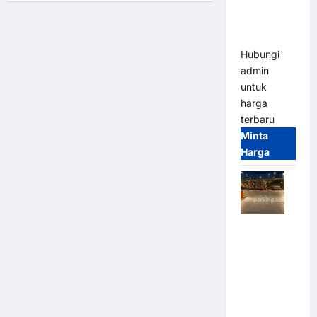
Bandung |
Modern
MSM
Parking
Hubungi
admin
untuk
harga
terbaru
Minta
Harga
Palang
Parkir
Otomatis /
Barrier
Gate M
Gate –