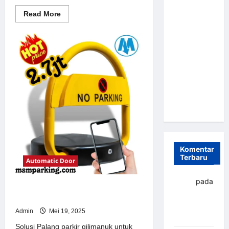
Parkir
Read
Read More
more
Otomatis
about
Portabel
Solusi
Portal
Semi
otomatis
perumahan
Manless:
Jakarta
Solusi
untuk
Sistem
Cerdas Era
Parkir
Modern
Digital di
Indonesia
Komentar
Terbaru
Automatic Door
yapto
pada
Solusi Palang parkir gilimanuk
Palang
untuk Sistem Parkir Modern
parkir
Admin
Mei 19, 2025
Banjarbaru
Solusi Palang parkir gilimanuk untuk