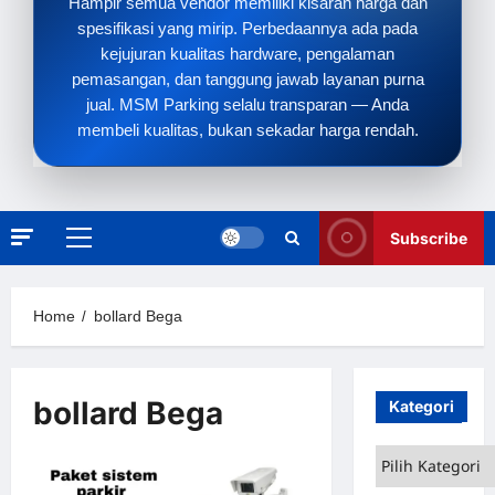
Hampir semua vendor memiliki kisaran harga dan
spesifikasi yang mirip. Perbedaannya ada pada
kejujuran kualitas hardware, pengalaman
pemasangan, dan tanggung jawab layanan purna
jual. MSM Parking selalu transparan — Anda
membeli kualitas, bukan sekadar harga rendah.
Subscribe
Primary
Menu
Home
bollard Bega
bollard Bega
Kategori
Kategori