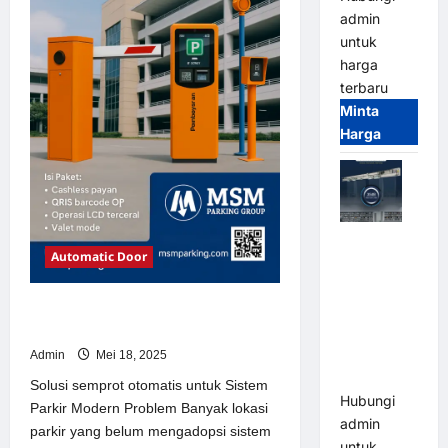
admin
untuk
harga
terbaru
Minta
Harga
Jual Mesin
Automatic Door
Pintu Kaca
Otomatis
(Automatic
Solusi semprot otomatis untuk
Sistem Parkir Modern
Glass
Door) Merk
Admin
Mei 18, 2025
Hirson
Solusi semprot otomatis untuk Sistem
Hubungi
Parkir Modern Problem Banyak lokasi
admin
parkir yang belum mengadopsi sistem
untuk