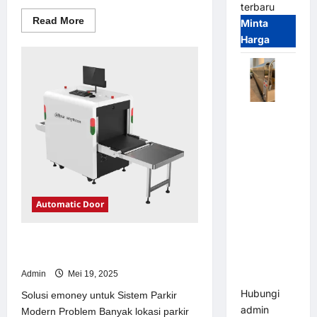
terbaru
Read
Read More
Minta
more
Harga
about
Solusi
kanopi
stainless
steel
untuk
Sistem
Parkir
Automatic
Modern
Folding
Gate |
Pagar
Pintu Lipat
Otomatis
Automatic Door
Stainless
Steel &
Solusi emoney untuk Sistem Parkir
Aluminium
Modern
(Hongmen
Admin
Mei 19, 2025
Style)
Hubungi
Solusi emoney untuk Sistem Parkir
admin
Modern Problem Banyak lokasi parkir