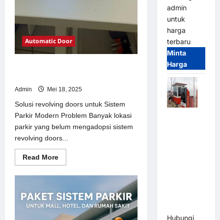
admin
untuk
harga
Automatic Door
terbaru
Minta
Harga
Solusi revolving doors untuk Sistem
Parkir Modern
Admin
Mei 18, 2025
Solusi revolving doors untuk Sistem
Parkir Modern Problem Banyak lokasi
Paket
parkir yang belum mengadopsi sistem
Sistem
revolving doors...
Parkir Semi
Manless
Read
Read More
MSM – 2 In
more
about
2 Out |
Solusi
Solusi
revolving
doors
Parkir
untuk
Sistem
Terintegrasi
Parkir
Hubungi
Modern