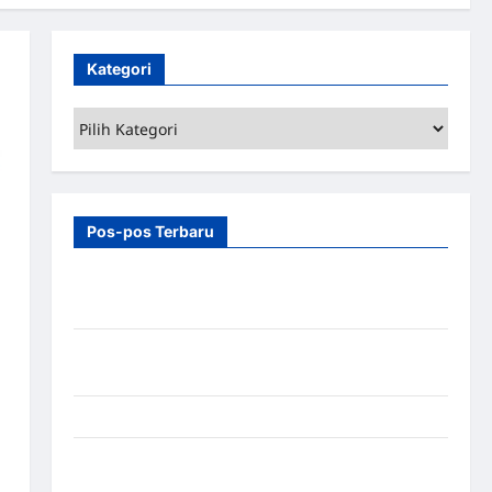
Kategori
Kategori
Pos-pos Terbaru
7 Manfaat Swing Gate Barrier untuk Tempat
Wisata Modern
Palang Parkir Otomatis – Solusi Canggih & Aman
Modern
Pemasangan Palang Parkir di Pabrik Gula Tegal
Sistem Parkir manless Portable: Solusi Modern
untuk Manajemen Parkir Fleksibel dan Efisien