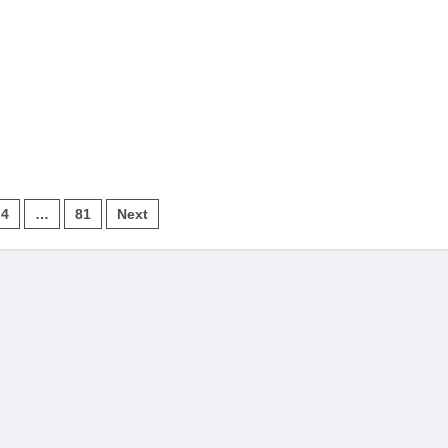
4
…
81
Next