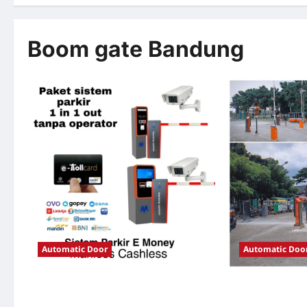
Boom gate Bandung
Automatic Door
Automatic Doo
Solusi TimorLeste untuk Sistem Parkir
Solusi Portal o
Modern
Jakarta untuk S