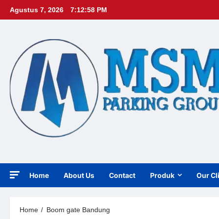
Skip
Agustus 7, 2026
7:12:59 PM
to
content
Home
About Us
Contact
Produk
Our Cl
Home
Boom gate Bandung