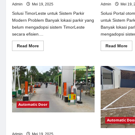
Admin
Mei 19, 2025
Admin
Mei 19, 
Solusi TimorLeste untuk Sistem Parkir
Solusi Portal oto
Modern Problem Banyak lokasi parkir yang
untuk Sistem Par
belum mengadopsi sistem TimorLeste
Banyak lokasi par
secara efisien....
mengadopsi siste
Read
Re
Read More
Read More
more
mor
about
abo
Solusi
Sol
TimorLeste
Por
untuk
oto
Sistem
per
Parkir
Jak
Modern
unt
Sis
Par
Mo
Automatic Door
Automatic Doo
Solusi Pintu otomatis Jakarta untuk
Sistem Parkir Modern
Admin
Mei 19, 2025