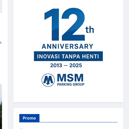
n
Promo