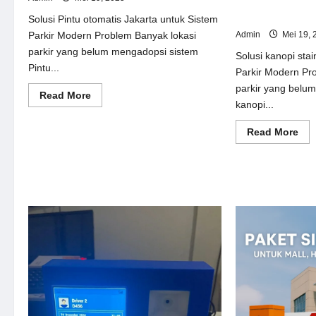
Solusi kanopi st
Sistem Parkir M
Solusi Pintu otomatis Jakarta untuk Sistem
Admin
Mei 19, 
Parkir Modern Problem Banyak lokasi
parkir yang belum mengadopsi sistem
Solusi kanopi stai
Pintu...
Parkir Modern Pr
parkir yang belu
Read
Read More
kanopi...
more
about
Solusi
Re
Read More
Pintu
mor
otomatis
abo
Jakarta
Sol
untuk
kan
Sistem
sta
Parkir
ste
Modern
unt
Sis
Par
Mo