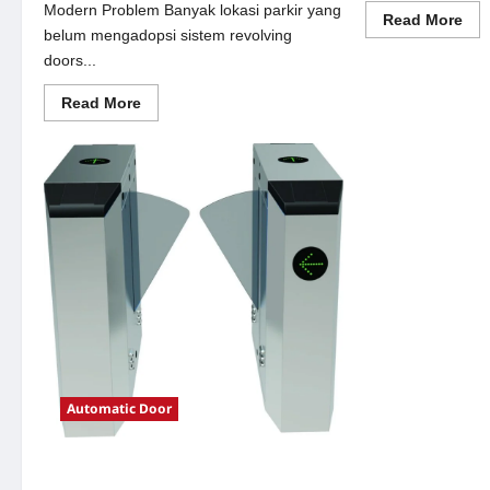
Modern Problem Banyak lokasi parkir yang
Re
Read More
mor
belum mengadopsi sistem revolving
abo
doors...
Sol
sem
oto
Read
Read More
unt
more
Sis
about
Par
Solusi
Mo
revolving
doors
untuk
Sistem
Parkir
Modern
Automatic Door
Solusi e-money untuk Sistem Parkir
Modern