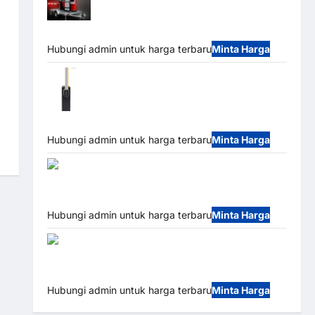
Mobile Portable Semi Manless Parking
System – Smart Parking All-in-One
Hubungi admin untuk harga terbaru
Minta Harga
Harga Barrier Gate CAME Italy Terbaru
2026 Franco Bandung | MSM Parking
Hubungi admin untuk harga terbaru
Minta Harga
Palang Parkir
Otomatis / Barrier Gate M Gate – Heavy Duty &
High Speed
Hubungi admin untuk harga terbaru
Minta Harga
Paket
Sistem Parkir Cashless Tap & Go M Gate |
Integrasi E-Money & RFID Ultra-Fast
Hubungi admin untuk harga terbaru
Minta Harga