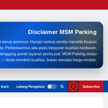
Disclaimer MSM Parking
r-benar premium. Hampir semua vendor memiliki kisaran
rip. Perbedaannya ada pada kejujuran kualitas hardware,
anggung jawab layanan purna jual. MSM Parking selalu
 — Anda membeli kualitas, bukan sekadar harga rendah.
Karir
Lelang Pengelola
Subscribe