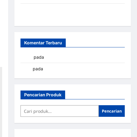
Sistem Parkir Otomatis Portabel Semi Manless:
Solusi Cerdas Era Digital di Indonesia
Komentar Terbaru
yapto
pada
Palang parkir Banjarbaru
renni
pada
Palang parkir Banjarbaru
Pencarian Produk
Pencarian