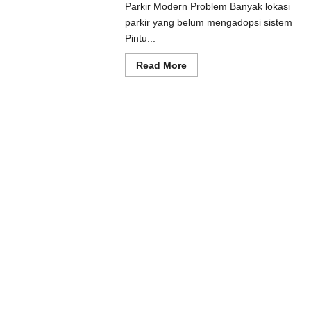
Parkir Modern Problem Banyak lokasi
ad
e
parkir yang belum mengadopsi sistem
ut
Pintu...
usi
prot
matis
Read
Read More
uk
more
tem
about
kir
Solusi
dern
Pintu
otomatis
Batang
untuk
Sistem
Parkir
Modern