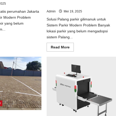
2025
Sistem Parkir Modern
matis perumahan Jakarta
Admin
Mei 19, 2025
kir Modern Problem
Solusi Palang parkir gilimanuk untuk
kir yang belum
Sistem Parkir Modern Problem Banyak
m...
lokasi parkir yang belum mengadopsi
sistem Palang...
ad
e
ut
Read
Read More
usi
more
tal
about
matis
Solusi
umahan
Palang
arta
parkir
uk
gilimanuk
tem
untuk
kir
Sistem
dern
Parkir
Modern
r