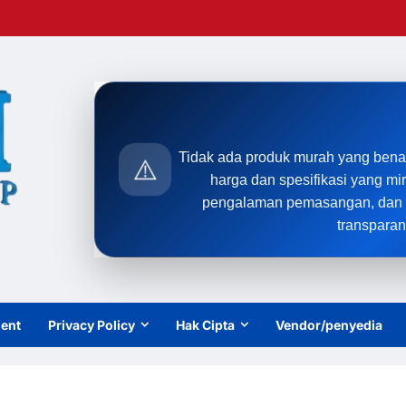
Tidak ada produk murah yang bena
⚠️
harga dan spesifikasi yang mi
pengalaman pemasangan, dan t
transparan
ient
Privacy Policy
Hak Cipta
Vendor/penyedia