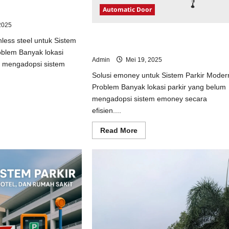
ainless steel untuk
Automatic Door
odern
2025
Solusi emoney untuk Sistem Parkir
nless steel untuk Sistem
Modern
oblem Banyak lokasi
Admin
Mei 19, 2025
m mengadopsi sistem
Solusi emoney untuk Sistem Parkir Moder
Problem Banyak lokasi parkir yang belum
ad
mengadopsi sistem emoney secara
e
ut
efisien....
usi
opi
Read
Read More
inless
more
el
about
uk
Solusi
tem
emoney
kir
untuk
dern
Sistem
Parkir
Modern