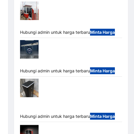
Paket Sistem Parkir Semi Manless MSM
– 2 In 2 Out | Solusi Parkir Terintegrasi
Hubungi admin untuk harga terbaru
Minta Harga
Jual Mesin Pintu Kaca Otomatis
(Automatic Glass Door) Merk Hirson
Hubungi admin untuk harga terbaru
Minta Harga
Jual Palang Parkir / Barrier Gate M Gate
DC Motor: Solusi Sistem Parkir Tangguh dan
Modern
Hubungi admin untuk harga terbaru
Minta Harga