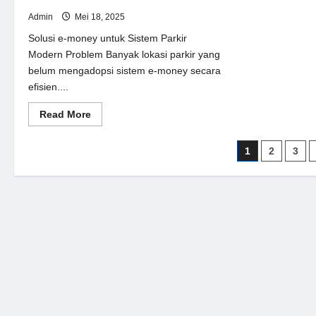
Admin
Mei 18, 2025
Solusi e-money untuk Sistem Parkir
Modern Problem Banyak lokasi parkir yang
belum mengadopsi sistem e-money secara
efisien....
Read
Read More
more
about
Solusi
Paginasi
1
2
3
e-
money
pos
untuk
Sistem
Parkir
Modern