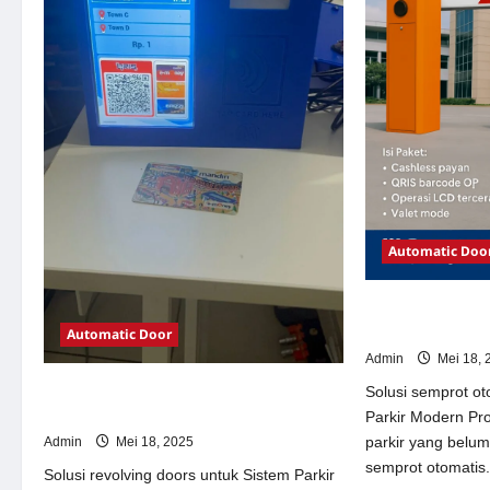
Automatic Doo
Solusi semprot 
Parkir Modern
Automatic Door
Admin
Mei 18, 
Solusi revolving doors untuk Sistem
Solusi semprot ot
Parkir Modern
Parkir Modern Pr
parkir yang belu
Admin
Mei 18, 2025
semprot otomatis.
Solusi revolving doors untuk Sistem Parkir