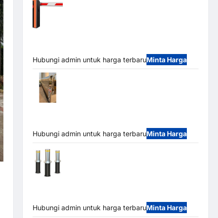
Barrier Gate PRO 116 DC | Palang Parkir
Otomatis Brushless Adjustable 1.5-6 Detik (DZ-
2411B)
Hubungi admin untuk harga terbaru
Minta Harga
Automatic Folding Gate | Pagar Pintu
Lipat Otomatis Stainless Steel & Aluminium
(Hongmen Style)
Hubungi admin untuk harga terbaru
Minta Harga
Automatic Hydraulic Bollard MSM |
Pengaman Kendaraan Heavy Duty Tahan Banjir
(IP68)
Hubungi admin untuk harga terbaru
Minta Harga