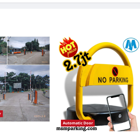
r
Automatic Door
tomatis perumahan
istem Parkir Modern
Solusi Palang parkir gilimanuk untuk