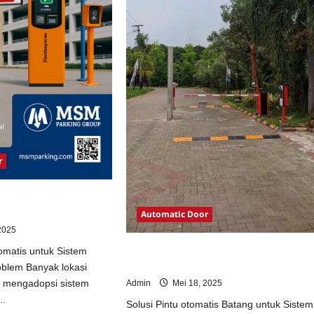
r
otomatis untuk Sistem
Automatic Door
2025
Solusi Pintu otomatis Batang untuk
omatis untuk Sistem
Sistem Parkir Modern
oblem Banyak lokasi
m mengadopsi sistem
Admin
Mei 18, 2025
..
Solusi Pintu otomatis Batang untuk Sistem