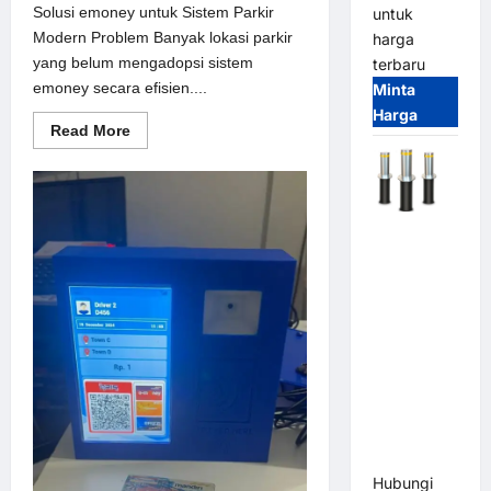
Solusi emoney untuk Sistem Parkir
untuk
Modern Problem Banyak lokasi parkir
harga
yang belum mengadopsi sistem
terbaru
emoney secara efisien....
Minta
Harga
Read
Read More
more
about
Solusi
emoney
untuk
Sistem
Automatic
Parkir
Modern
Hydraulic
Bollard
MSM |
Pengaman
Kendaraan
Heavy Duty
Tahan
Banjir
(IP68)
Hubungi