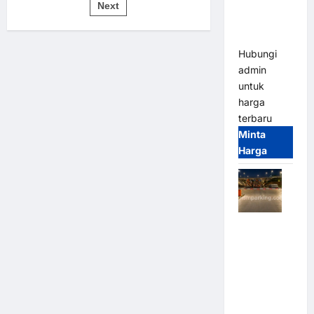
pos
Bandung |
Next
untuk
Sistem
MSM
Parkir
Modern
Parking
Hubungi
admin
untuk
harga
terbaru
Minta
Harga
Palang
Parkir
Otomatis /
Barrier
Gate M
Gate –