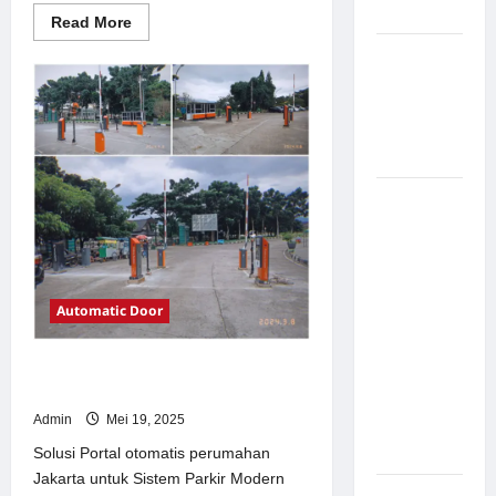
Modern
Read
Read More
more
about
Pemasangan
Solusi
Palang
TimorLeste
untuk
Parkir di
Sistem
Parkir
Pabrik
Modern
Gula Tegal
Sistem
Parkir
manless
Portable:
Solusi
Automatic Door
Modern
untuk
Solusi Portal otomatis perumahan
Manajemen
Jakarta untuk Sistem Parkir Modern
Parkir
Admin
Mei 19, 2025
Fleksibel
dan Efisien
Solusi Portal otomatis perumahan
Jakarta untuk Sistem Parkir Modern
Sistem