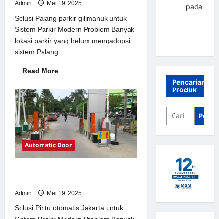
Admin
Mei 19, 2025
renni
pada
Palang
Solusi Palang parkir gilimanuk untuk
parkir
Sistem Parkir Modern Problem Banyak
Banjarbaru
lokasi parkir yang belum mengadopsi
sistem Palang...
Read
Read More
more
Pencarian
about
Produk
Solusi
Palang
parkir
gilimanuk
Penca
untuk
Sistem
Parkir
Modern
Automatic Door
Solusi Pintu otomatis Jakarta untuk
Sistem Parkir Modern
Admin
Mei 19, 2025
Solusi Pintu otomatis Jakarta untuk
Sistem Parkir Modern Problem Banyak