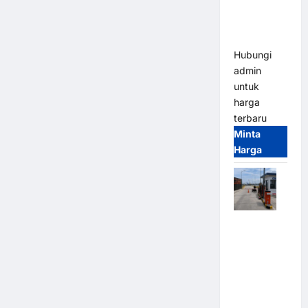
Heavy Duty
& High
Speed
Hubungi
admin
untuk
harga
terbaru
Minta
Harga
Paket
Sistem
Parkir
Cashless
Tap & Go M
Gate |