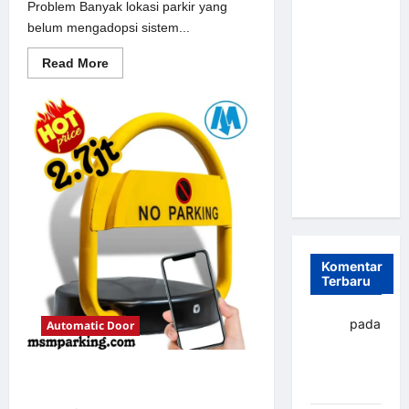
Problem Banyak lokasi parkir yang
Parkir
belum mengadopsi sistem...
Otomatis
Portabel
Read
Read More
more
Semi
about
Solusi
Manless:
Portal
Solusi
otomatis
perumahan
Cerdas Era
Jakarta
untuk
Digital di
Sistem
Indonesia
Parkir
Modern
Komentar
Terbaru
yapto
pada
Automatic Door
Palang
parkir
Solusi Palang parkir gilimanuk
Banjarbaru
untuk Sistem Parkir Modern