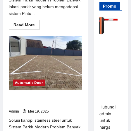
Promo
lokasi parkir yang belum mengadopsi
sistem Pintu...
Read
Read More
more
about
Solusi
Barrier
Pintu
otomatis
Gate PRO
Jakarta
116 DC |
untuk
Sistem
Palang
Parkir
Modern
Parkir
Otomatis
Brushless
Automatic Door
Adjustable
1.5-6 Detik
Solusi kanopi stainless steel untuk
(DZ-2411B)
Sistem Parkir Modern
Hubungi
Admin
Mei 19, 2025
admin
Solusi kanopi stainless steel untuk
untuk
Sistem Parkir Modern Problem Banyak
harga