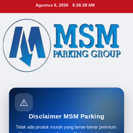
Skip
Agustus 6, 2026
8:26:30 AM
to
content
⚠️
Disclaimer MSM Parking
Tidak ada produk murah yang benar-benar premium.