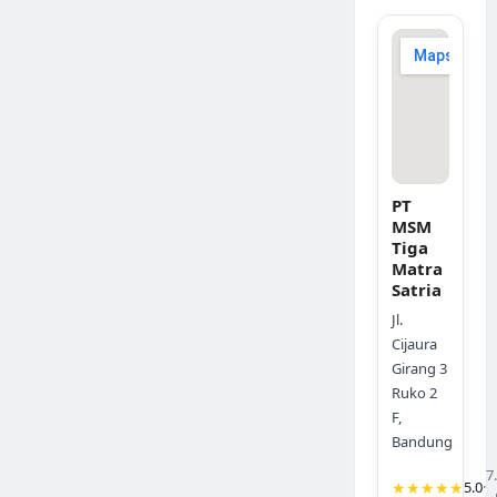
PT
MSM
Tiga
Matra
Satria
Jl.
Cijaura
Girang 3
Ruko 2
F,
Bandung
7
★★★★★
5.0
·