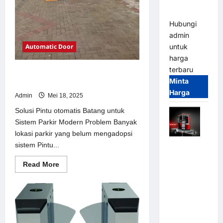
dan
Modern
Hubungi
admin
Automatic Door
untuk
harga
terbaru
Solusi Pintu otomatis Batang untuk
Minta
Sistem Parkir Modern
Harga
Admin
Mei 18, 2025
Solusi Pintu otomatis Batang untuk
Sistem Parkir Modern Problem Banyak
lokasi parkir yang belum mengadopsi
sistem Pintu...
Mobile
Portable
Read
Read More
Semi
more
about
Manless
Solusi
Parking
Pintu
otomatis
System –
Batang
untuk
Smart
Sistem