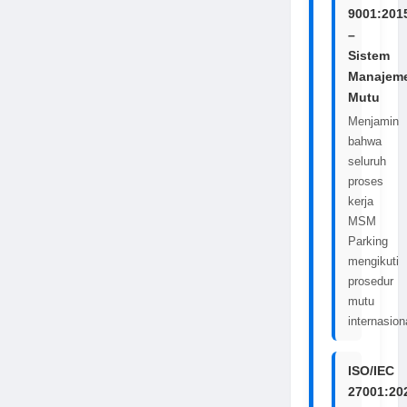
9001:201
–
Sistem
Manajem
Mutu
Menjamin
bahwa
seluruh
proses
kerja
MSM
Parking
mengikuti
prosedur
mutu
internasion
ISO/IEC
27001:20