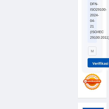
DFN-
ISO29100-
2024-
04-
21
(ISO/IEC
29100:2011
Verifikasi
Sertifikat