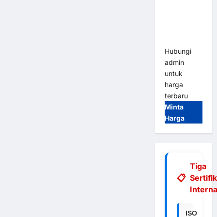
Integrasi
E-Money &
RFID Ultra-
Fast
Hubungi
admin
untuk
harga
terbaru
Minta
Harga
Tiga
Sertifi
Interna
ISO