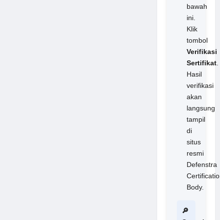
bawah
ini.
Klik
tombol
Verifikasi
Sertifikat
.
Hasil
verifikasi
akan
langsung
tampil
di
situs
resmi
Defenstra
Certificati
Body.
🔎