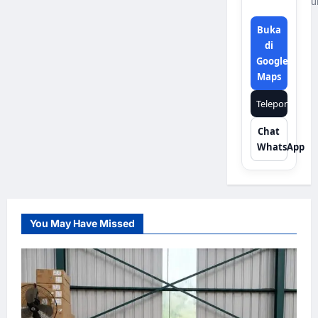
u
Buka
di
Google
Maps
Telepon
Chat
WhatsApp
You May Have Missed