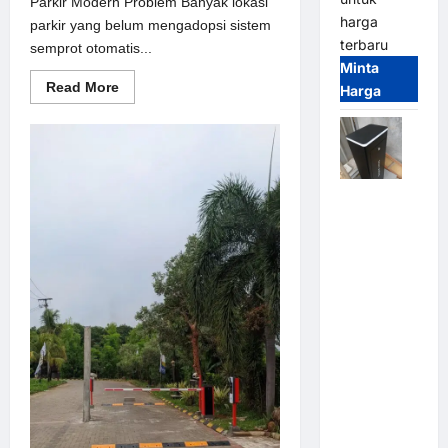
Parkir Modern Problem Banyak lokasi
harga
parkir yang belum mengadopsi sistem
terbaru
semprot otomatis...
Minta
Read
Read More
Harga
more
about
Solusi
semprot
otomatis
untuk
Sistem
Jual
Parkir
Modern
Palang
Parkir /
Barrier
Gate M
Gate DC
Motor:
Solusi
Sistem
Parkir
Tangguh