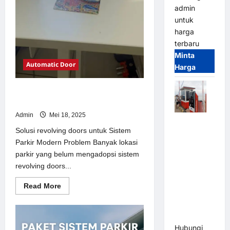
admin
untuk
harga
terbaru
Minta
Automatic Door
Harga
Solusi revolving doors untuk Sistem
Parkir Modern
Admin
Mei 18, 2025
Paket
Solusi revolving doors untuk Sistem
Sistem
Parkir Modern Problem Banyak lokasi
Parkir Semi
parkir yang belum mengadopsi sistem
Manless
revolving doors...
MSM – 2 In
2 Out |
Read
Read More
Solusi
more
about
Parkir
Solusi
revolving
Terintegrasi
doors
Hubungi
untuk