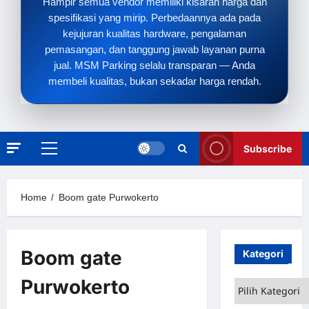
Hampir semua vendor memiliki kisaran harga dan
spesifikasi yang mirip. Perbedaannya ada pada
kejujuran kualitas hardware, pengalaman
pemasangan, dan tanggung jawab layanan purna
jual. MSM Parking selalu transparan — Anda
membeli kualitas, bukan sekadar harga rendah.
Subscribe
Primary
Menu
Home
Boom gate Purwokerto
Boom gate
Kategori
Purwokerto
Kategori