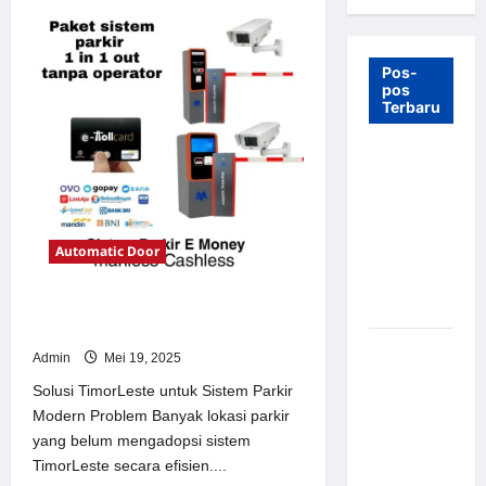
Pos-
pos
Terbaru
7 Manfaat
Swing Gate
Barrier
untuk
Automatic Door
Tempat
Wisata
Modern
Solusi TimorLeste untuk Sistem
Parkir Modern
Palang
Admin
Mei 19, 2025
Parkir
Solusi TimorLeste untuk Sistem Parkir
Otomatis –
Modern Problem Banyak lokasi parkir
Solusi
yang belum mengadopsi sistem
Canggih &
TimorLeste secara efisien....
Aman