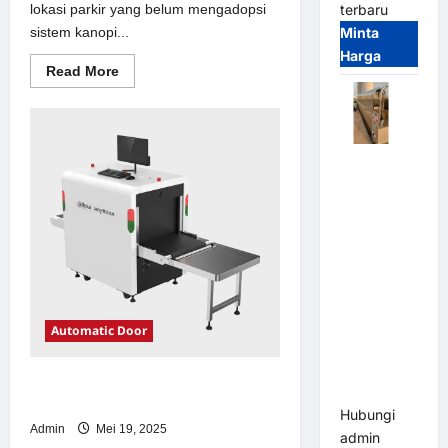
lokasi parkir yang belum mengadopsi
terbaru
sistem kanopi...
Minta
Harga
Read
Read More
more
about
Solusi
kanopi
stainless
steel
Automatic
untuk
Sistem
Folding
Parkir
Gate |
Modern
Pagar
Pintu Lipat
Otomatis
Stainless
Steel &
Automatic Door
Aluminium
(Hongmen
Solusi emoney untuk Sistem Parkir
Style)
Modern
Hubungi
Admin
Mei 19, 2025
admin