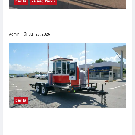
berita
Palang Parkir
Pemasangan Palang Parkir di Pabrik Gula
Tegal
Admin
Juli 28, 2026
berita
Sistem Parkir manless Portable: Solusi
Modern untuk Manajemen Parkir Fleksibel
dan Efisien