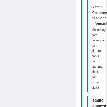
–
Sistem
Manajem
Keamana
Informasi
Melindungi
data
pelanggan
dan
sistem
parkir
dari
ancaman
siber
dan
risiko
digital.
ISO/IEC
29100:20