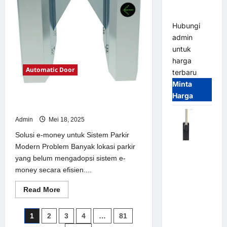
Parking
Parkir
Modern
All-in-One
Hubungi
admin
untuk
harga
Automatic Door
terbaru
Minta
Harga
Solusi e-money untuk Sistem Parkir
Modern
Admin
Mei 18, 2025
Solusi e-money untuk Sistem Parkir
Modern Problem Banyak lokasi parkir
Harga
yang belum mengadopsi sistem e-
Barrier
money secara efisien....
Gate CAME
Italy
Read
Read More
Terbaru
more
about
2026
Solusi
Paginasi
1
2
3
4
…
81
e-
Franco
money