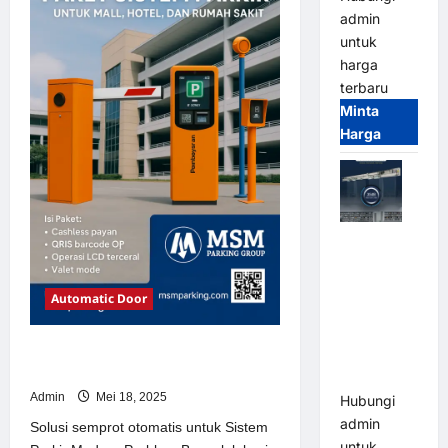
Sistem
admin
Parkir
Modern
untuk
harga
terbaru
Minta
Harga
Jual Mesin
Pintu Kaca
Otomatis
Automatic Door
(Automatic
Glass
Solusi semprot otomatis untuk
Door) Merk
Sistem Parkir Modern
Hirson
Admin
Mei 18, 2025
Hubungi
admin
Solusi semprot otomatis untuk Sistem
untuk