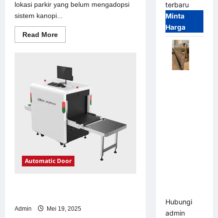
lokasi parkir yang belum mengadopsi
terbaru
sistem kanopi...
Minta
Harga
Read
Read More
more
about
Solusi
kanopi
stainless
steel
Automatic
untuk
Sistem
Folding
Parkir
Gate |
Modern
Pagar
Pintu Lipat
Otomatis
Stainless
Steel &
Automatic Door
Aluminium
(Hongmen
Solusi emoney untuk Sistem Parkir
Style)
Modern
Hubungi
Admin
Mei 19, 2025
admin