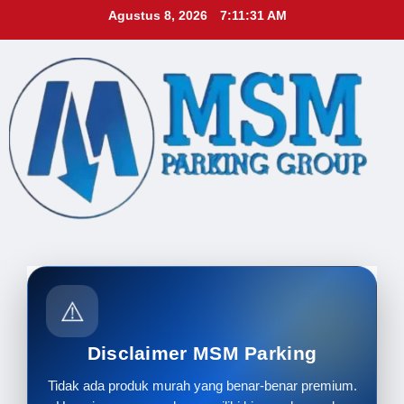
Skip
Agustus 8, 2026
7:11:33 AM
to
content
⚠️
Disclaimer MSM Parking
Tidak ada produk murah yang benar-benar premium.