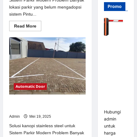
Promo
lokasi parkir yang belum mengadopsi
sistem Pintu...
Read
Read More
more
about
Solusi
Barrier
Pintu
otomatis
Gate PRO
Jakarta
116 DC |
untuk
Sistem
Palang
Parkir
Modern
Parkir
Otomatis
Brushless
Automatic Door
Adjustable
1.5-6 Detik
Solusi kanopi stainless steel untuk
(DZ-2411B)
Sistem Parkir Modern
Hubungi
Admin
Mei 19, 2025
admin
Solusi kanopi stainless steel untuk
untuk
Sistem Parkir Modern Problem Banyak
harga