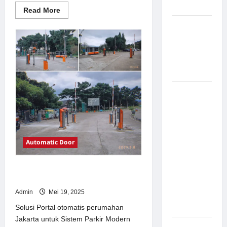
Modern
Read
Read More
more
about
Pemasangan
Solusi
Palang
TimorLeste
untuk
Parkir di
Sistem
Parkir
Pabrik
Modern
Gula Tegal
Sistem
Parkir
manless
Portable:
Solusi
Automatic Door
Modern
untuk
Solusi Portal otomatis perumahan
Manajemen
Jakarta untuk Sistem Parkir Modern
Parkir
Admin
Mei 19, 2025
Fleksibel
dan Efisien
Solusi Portal otomatis perumahan
Jakarta untuk Sistem Parkir Modern
Sistem