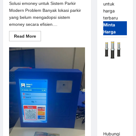
Solusi emoney untuk Sistem Parkir
untuk
Modern Problem Banyak lokasi parkir
harga
yang belum mengadopsi sistem
terbaru
emoney secara efisien....
Minta
Harga
Read
Read More
more
about
Solusi
emoney
untuk
Sistem
Automatic
Parkir
Modern
Hydraulic
Bollard
MSM |
Pengaman
Kendaraan
Heavy Duty
Tahan
Banjir
(IP68)
Hubungi