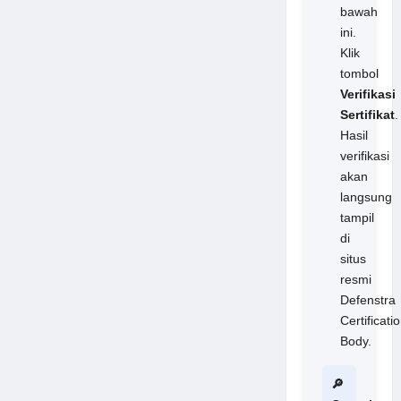
bawah
ini.
Klik
tombol
Verifikasi
Sertifikat
.
Hasil
verifikasi
akan
langsung
tampil
di
situs
resmi
Defenstra
Certificati
Body.
🔎