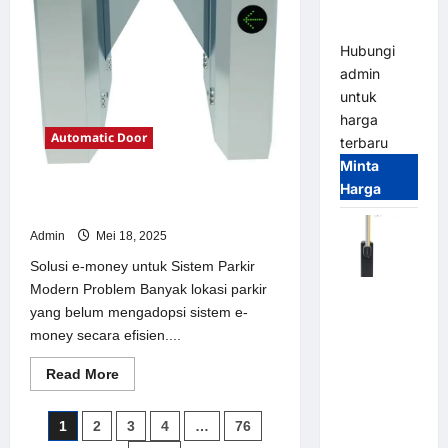
Parking
Parkir
Modern
All-in-One
Hubungi
admin
untuk
harga
Automatic Door
terbaru
Minta
Harga
Solusi e-money untuk Sistem Parkir
Modern
Admin
Mei 18, 2025
Solusi e-money untuk Sistem Parkir
Modern Problem Banyak lokasi parkir
Harga
yang belum mengadopsi sistem e-
Barrier
money secara efisien....
Gate CAME
Italy
Read
Read More
Terbaru
more
about
2026
Solusi
Paginasi
1
2
3
4
…
76
e-
Franco
money