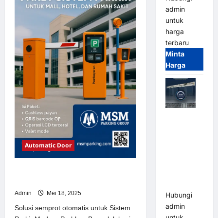
Sistem
admin
Parkir
Modern
untuk
harga
terbaru
Minta
Harga
Jual Mesin
Pintu Kaca
Otomatis
Automatic Door
(Automatic
Glass
Solusi semprot otomatis untuk
Door) Merk
Sistem Parkir Modern
Hirson
Admin
Mei 18, 2025
Hubungi
admin
Solusi semprot otomatis untuk Sistem
untuk