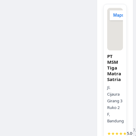
PT
MSM
Tiga
Matra
Satria
Jl.
Cijaura
Girang 3
Ruko 2
F,
Bandung
7
★★★★★
5.0
·