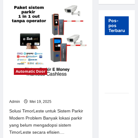
Pos-
pos
Terbaru
7 Manfaat
Swing Gate
Barrier
untuk
Automatic Door
Tempat
Wisata
Modern
Solusi TimorLeste untuk Sistem
Parkir Modern
Palang
Admin
Mei 19, 2025
Parkir
Solusi TimorLeste untuk Sistem Parkir
Otomatis –
Modern Problem Banyak lokasi parkir
Solusi
yang belum mengadopsi sistem
Canggih &
TimorLeste secara efisien....
Aman