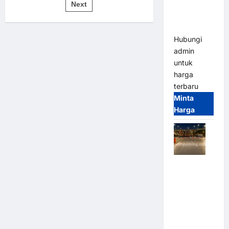
pos
Bandung |
Next
untuk
Sistem
MSM
Parkir
Modern
Parking
Hubungi
admin
untuk
harga
terbaru
Minta
Harga
Palang
Parkir
Otomatis /
Barrier
Gate M
Gate –