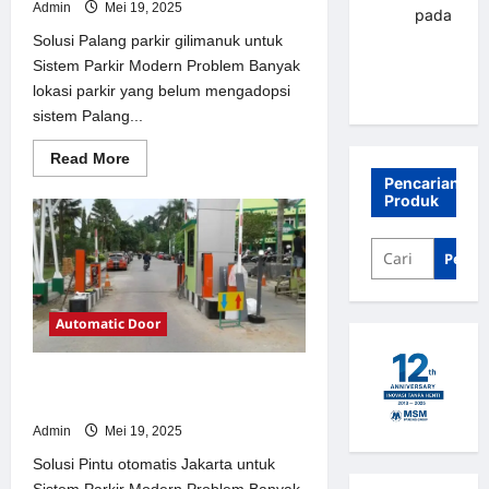
Admin
Mei 19, 2025
renni
pada
Palang
Solusi Palang parkir gilimanuk untuk
parkir
Sistem Parkir Modern Problem Banyak
Banjarbaru
lokasi parkir yang belum mengadopsi
sistem Palang...
Read
Read More
more
Pencarian
about
Produk
Solusi
Palang
parkir
gilimanuk
Penca
untuk
Sistem
Parkir
Modern
Automatic Door
Solusi Pintu otomatis Jakarta untuk
Sistem Parkir Modern
Admin
Mei 19, 2025
Solusi Pintu otomatis Jakarta untuk
Sistem Parkir Modern Problem Banyak