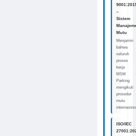
9001:201
–
Sistem
Manajem
Mutu
Menjamin
bahwa
seluruh
proses
kerja
MSM
Parking
mengikuti
prosedur
mutu
internasion
ISO/IEC
27001:20