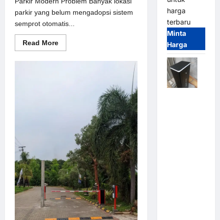
Parkir Modern Problem Banyak lokasi
harga
parkir yang belum mengadopsi sistem
terbaru
semprot otomatis...
Minta
Read
Read More
Harga
more
about
Solusi
semprot
otomatis
untuk
Sistem
Jual
Parkir
Modern
Palang
Parkir /
Barrier
Gate M
Gate DC
Motor:
Solusi
Sistem
Parkir
Tangguh