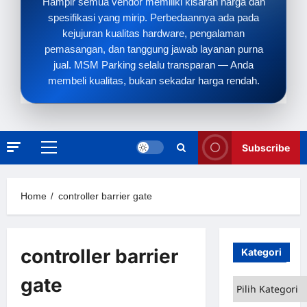
Hampir semua vendor memiliki kisaran harga dan
spesifikasi yang mirip. Perbedaannya ada pada
kejujuran kualitas hardware, pengalaman
pemasangan, dan tanggung jawab layanan purna
jual. MSM Parking selalu transparan — Anda
membeli kualitas, bukan sekadar harga rendah.
Subscribe
Primary
Menu
Home
controller barrier gate
controller barrier
Kategori
gate
Kategori