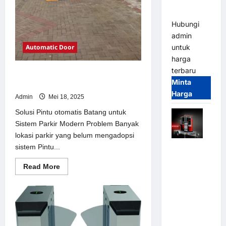
dan
Modern
Hubungi
admin
Automatic Door
untuk
harga
terbaru
Solusi Pintu otomatis Batang untuk
Minta
Sistem Parkir Modern
Harga
Admin
Mei 18, 2025
Solusi Pintu otomatis Batang untuk
Sistem Parkir Modern Problem Banyak
lokasi parkir yang belum mengadopsi
sistem Pintu...
Mobile
Portable
Read
Read More
Semi
more
about
Manless
Solusi
Parking
Pintu
otomatis
System –
Batang
untuk
Smart
Sistem