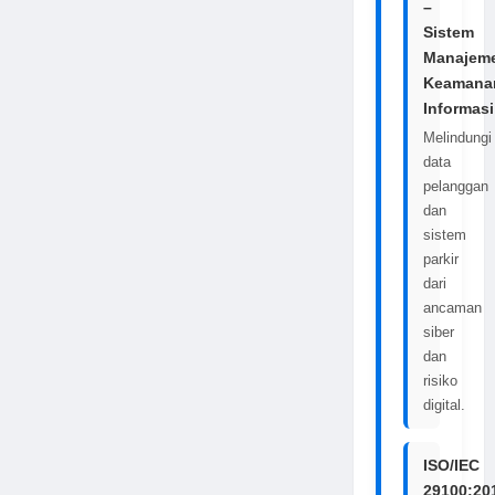
–
Sistem
Manajem
Keamana
Informasi
Melindungi
data
pelanggan
dan
sistem
parkir
dari
ancaman
siber
dan
risiko
digital.
ISO/IEC
29100:20