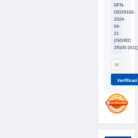
DFN-
ISO29100-
2024-
04-
21
(ISO/IEC
29100:2011
Verifikasi
Sertifikat