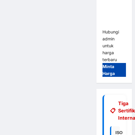
Integrasi
E-Money &
RFID Ultra-
Fast
Hubungi
admin
untuk
harga
terbaru
Minta
Harga
Tiga
Sertifi
Interna
ISO