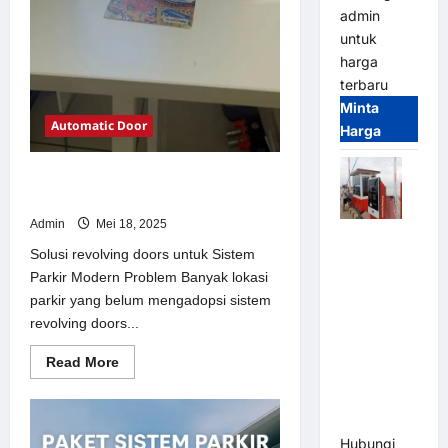
admin
untuk
harga
terbaru
Minta
Automatic Door
Harga
Solusi revolving doors untuk Sistem
Parkir Modern
Admin
Mei 18, 2025
Paket
Solusi revolving doors untuk Sistem
Sistem
Parkir Modern Problem Banyak lokasi
Parkir Semi
parkir yang belum mengadopsi sistem
Manless
revolving doors...
MSM – 2 In
2 Out |
Read
Read More
Solusi
more
about
Parkir
Solusi
revolving
Terintegrasi
doors
Hubungi
untuk