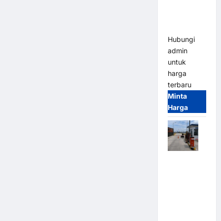
Heavy Duty
& High
Speed
Hubungi
admin
untuk
harga
terbaru
Minta
Harga
Paket
Sistem
Parkir
Cashless
Tap & Go M
Gate |