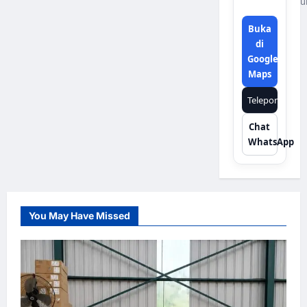
u
Buka
di
Google
Maps
Telepon
Chat
WhatsApp
You May Have Missed