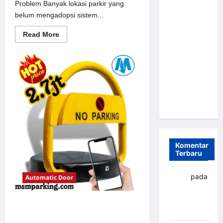
Problem Banyak lokasi parkir yang
Parkir
belum mengadopsi sistem...
Otomatis
Portabel
Read
Read More
more
Semi
about
Solusi
Manless:
Portal
Solusi
otomatis
perumahan
Cerdas Era
Jakarta
untuk
Digital di
Sistem
Indonesia
Parkir
Modern
Komentar
Terbaru
yapto
pada
Automatic Door
Palang
parkir
Solusi Palang parkir gilimanuk
Banjarbaru
untuk Sistem Parkir Modern