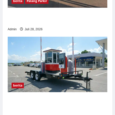
berita
Palang Parkir
Pemasangan Palang Parkir di Pabrik Gula
Tegal
Admin
Juli 28, 2026
berita
Sistem Parkir manless Portable: Solusi
Modern untuk Manajemen Parkir Fleksibel
dan Efisien