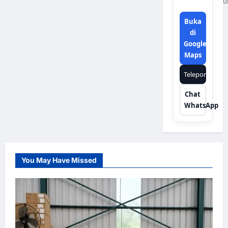
u
Buka
di
Google
Maps
Telepon
Chat
WhatsApp
You May Have Missed