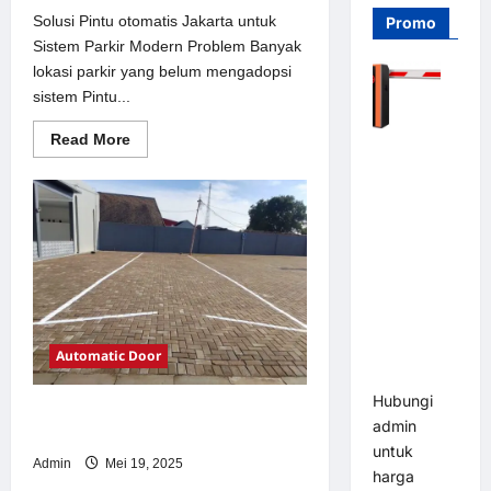
Solusi Pintu otomatis Jakarta untuk
Promo
Sistem Parkir Modern Problem Banyak
lokasi parkir yang belum mengadopsi
sistem Pintu...
Read
Read More
Barrier
more
about
Gate PRO
Solusi
116 DC |
Pintu
otomatis
Palang
Jakarta
untuk
Parkir
Sistem
Otomatis
Parkir
Modern
Brushless
Adjustable
1.5-6 Detik
Automatic Door
(DZ-2411B)
Hubungi
Solusi kanopi stainless steel untuk
admin
Sistem Parkir Modern
untuk
Admin
Mei 19, 2025
harga