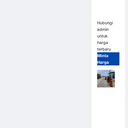
Heavy Duty
& High
Speed
Hubungi
admin
untuk
harga
terbaru
Minta
Harga
Paket
Sistem
Parkir
Cashless
Tap & Go M
Gate |