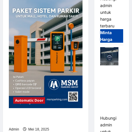
revolving
admin
doors
untuk
untuk
Sistem
harga
Parkir
Modern
terbaru
Minta
Harga
Jual Mesin
Pintu Kaca
Otomatis
(Automatic
Glass
Automatic Door
Door) Merk
Hirson
Solusi semprot otomatis untuk
Hubungi
Sistem Parkir Modern
admin
Admin
Mei 18, 2025
untuk