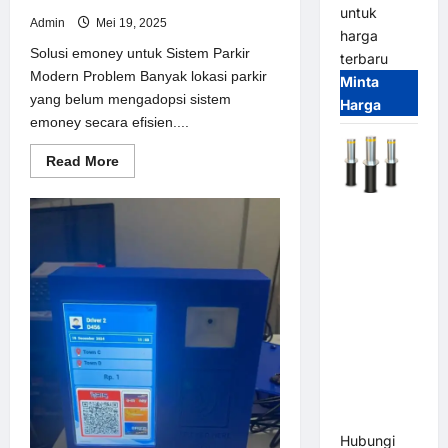
untuk
Admin
Mei 19, 2025
harga
Solusi emoney untuk Sistem Parkir
terbaru
Modern Problem Banyak lokasi parkir
Minta
yang belum mengadopsi sistem
Harga
emoney secara efisien....
Read
Read More
more
about
Solusi
Automatic
emoney
untuk
Hydraulic
Sistem
Bollard
Parkir
Modern
MSM |
Pengaman
Kendaraan
Heavy Duty
Tahan
Banjir
(IP68)
Hubungi