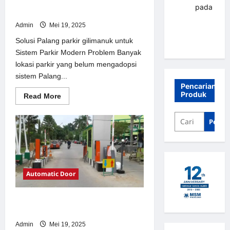
Solusi Palang parkir gilimanuk
renni
pada
untuk Sistem Parkir Modern
Palang
Admin
Mei 19, 2025
parkir
Solusi Palang parkir gilimanuk untuk
Banjarbaru
Sistem Parkir Modern Problem Banyak
lokasi parkir yang belum mengadopsi
sistem Palang...
Pencarian
Produk
Read
Read More
more
about
Solusi
Penca
Palang
parkir
gilimanuk
untuk
Sistem
Parkir
Modern
Automatic Door
Solusi Pintu otomatis Jakarta untuk
Sistem Parkir Modern
Admin
Mei 19, 2025