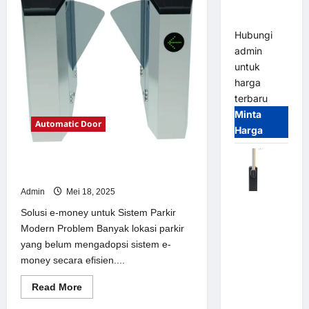
Parking
Batang
untuk
All-in-One
Sistem
Parkir
Hubungi
Modern
admin
untuk
harga
terbaru
Minta
Automatic Door
Harga
Solusi e-money untuk Sistem Parkir
Modern
Admin
Mei 18, 2025
Harga
Solusi e-money untuk Sistem Parkir
Barrier
Modern Problem Banyak lokasi parkir
Gate CAME
yang belum mengadopsi sistem e-
Italy
money secara efisien....
Terbaru
2026
Read
Read More
more
Franco
about