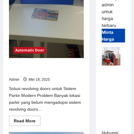
admin
untuk
harga
terbaru
Minta
Harga
Automatic Door
Solusi revolving doors untuk Sistem
Paket
Parkir Modern
Sistem
Admin
Mei 18, 2025
Parkir Semi
Solusi revolving doors untuk Sistem
Manless
Parkir Modern Problem Banyak lokasi
MSM – 2 In
parkir yang belum mengadopsi sistem
2 Out |
revolving doors...
Solusi
Parkir
Read
Read More
more
Terintegrasi
about
Hubungi
Solusi