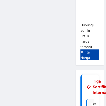
Integrasi
E-Money &
RFID Ultra-
Fast
Hubungi
admin
untuk
harga
terbaru
Minta
Harga
Tiga
Sertifi
Interna
ISO