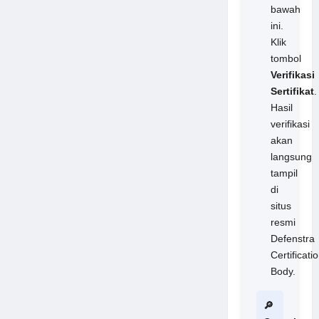
bawah
ini.
Klik
tombol
Verifikasi
Sertifikat
.
Hasil
verifikasi
akan
langsung
tampil
di
situs
resmi
Defenstra
Certificati
Body.
🔎