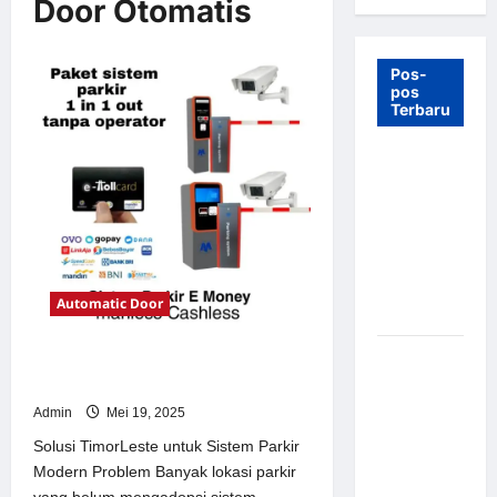
Door Otomatis
Pos-
pos
Terbaru
7 Manfaat
Swing Gate
Barrier
untuk
Tempat
Wisata
Automatic Door
Modern
Palang
Solusi TimorLeste untuk Sistem
Parkir
Parkir Modern
Otomatis –
Admin
Mei 19, 2025
Solusi
Solusi TimorLeste untuk Sistem Parkir
Canggih &
Modern Problem Banyak lokasi parkir
Aman