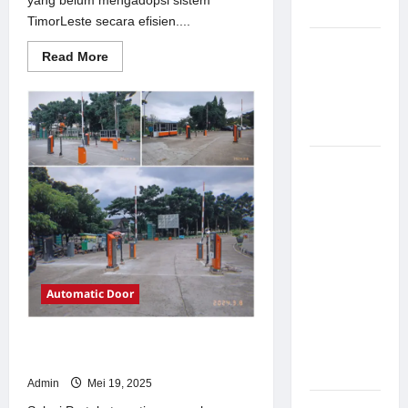
yang belum mengadopsi sistem
Modern
TimorLeste secara efisien....
Pemasangan
Read
Read More
Palang
more
about
Parkir di
Solusi
TimorLeste
Pabrik
untuk
Gula Tegal
Sistem
Parkir
Modern
Sistem
Parkir
manless
Portable:
Solusi
Modern
untuk
Automatic Door
Manajemen
Parkir
Solusi Portal otomatis perumahan
Fleksibel
Jakarta untuk Sistem Parkir Modern
dan Efisien
Admin
Mei 19, 2025
Sistem