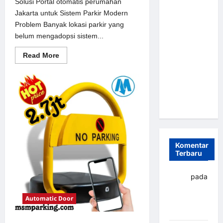
Solusi Portal otomatis perumahan
Parkir
Jakarta untuk Sistem Parkir Modern
Otomatis
Problem Banyak lokasi parkir yang
Portabel
belum mengadopsi sistem...
Semi
Read
Read More
Manless:
more
Solusi
about
Solusi
Cerdas Era
Portal
otomatis
Digital di
perumahan
Indonesia
Jakarta
untuk
Sistem
Parkir
Modern
Komentar
Terbaru
yapto
pada
Palang
Automatic Door
parkir
Banjarbaru