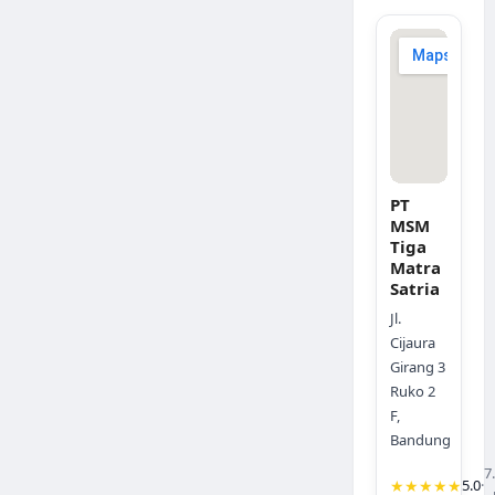
PT
MSM
Tiga
Matra
Satria
Jl.
Cijaura
Girang 3
Ruko 2
F,
Bandung
7
★★★★★
5.0
·