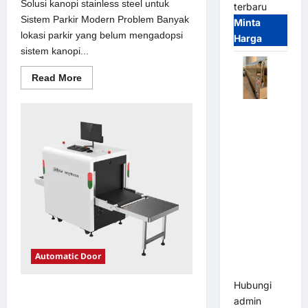
Solusi kanopi stainless steel untuk
terbaru
Sistem Parkir Modern Problem Banyak
Minta
lokasi parkir yang belum mengadopsi
Harga
sistem kanopi...
Read
Read More
more
about
Solusi
Automatic
kanopi
stainless
Folding
steel
Gate |
untuk
Sistem
Pagar
Parkir
Modern
Pintu Lipat
Otomatis
Stainless
Steel &
Aluminium
(Hongmen
Automatic Door
Style)
Hubungi
Solusi emoney untuk Sistem Parkir
admin
Modern