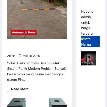
dan
Modern
Hubungi
admin
untuk
harga
Automatic Door
terbaru
Minta
Harga
Solusi Pintu otomatis Batang untuk
Sistem Parkir Modern
Admin
Mei 18, 2025
Solusi Pintu otomatis Batang untuk
Sistem Parkir Modern Problem Banyak
Mobile
lokasi parkir yang belum mengadopsi
Portable
sistem Pintu...
Semi
Manless
Read
Read More
Parking
more
about
System –
Solusi
Pintu
Smart
otomatis