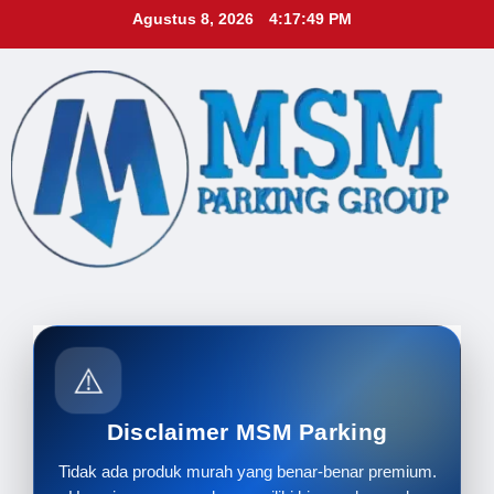
Skip
Agustus 8, 2026
4:17:50 PM
to
content
⚠️
Disclaimer MSM Parking
Tidak ada produk murah yang benar-benar premium.