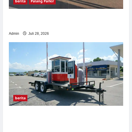
berita
Palang Parkir
Pemasangan Palang Parkir di Pabrik Gula
Tegal
Admin
Juli 28, 2026
berita
Sistem Parkir manless Portable: Solusi
Modern untuk Manajemen Parkir Fleksibel
dan Efisien