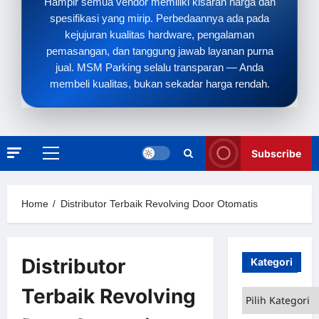
Hampir semua vendor memiliki kisaran harga dan
spesifikasi yang mirip. Perbedaannya ada pada
kejujuran kualitas hardware, pengalaman
pemasangan, dan tanggung jawab layanan purna
jual. MSM Parking selalu transparan — Anda
membeli kualitas, bukan sekadar harga rendah.
Subscribe
Primary
Menu
Home
Distributor Terbaik Revolving Door Otomatis
Distributor
Kategori
Terbaik Revolving
Kategori