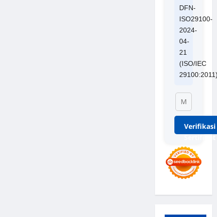
DFN-
ISO29100-
2024-
04-
21
(ISO/IEC
29100:2011
Verifikasi
Sertifikat