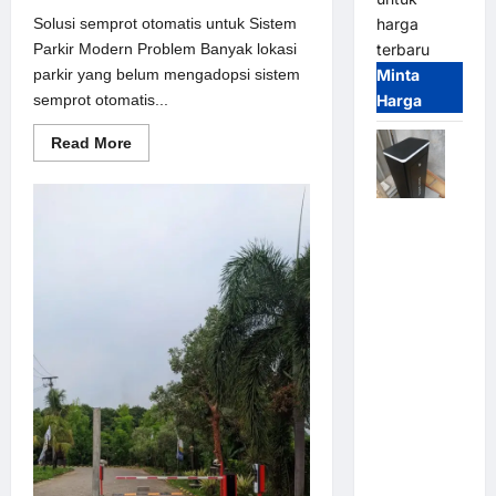
harga
Solusi semprot otomatis untuk Sistem
terbaru
Parkir Modern Problem Banyak lokasi
Minta
parkir yang belum mengadopsi sistem
Harga
semprot otomatis...
Read
Read More
more
about
Solusi
semprot
Jual
otomatis
untuk
Palang
Sistem
Parkir
Parkir /
Modern
Barrier
Gate M
Gate DC
Motor:
Solusi
Sistem
Parkir
Tangguh