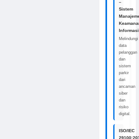
–
Sistem
Manajem
Keamana
Informasi
Melindungi
data
pelanggan
dan
sistem
parkir
dari
ancaman
siber
dan
risiko
digital.
ISO/IEC
29100:20