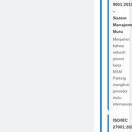
9001:201
–
Sistem
Manajem
Mutu
Menjamin
bahwa
seluruh
proses
kerja
MSM
Parking
mengikuti
prosedur
mutu
internasion
ISO/IEC
27001:20