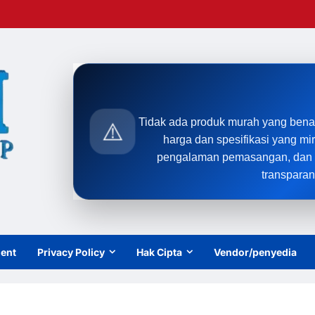
Tidak ada produk murah yang bena
⚠️
harga dan spesifikasi yang mi
pengalaman pemasangan, dan t
transparan
ient
Privacy Policy
Hak Cipta
Vendor/penyedia