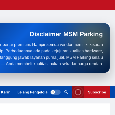
Disclaimer MSM Parking
r-benar premium. Hampir semua vendor memiliki kisaran
rip. Perbedaannya ada pada kejujuran kualitas hardware,
anggung jawab layanan purna jual. MSM Parking selalu
 — Anda membeli kualitas, bukan sekadar harga rendah.
Karir
Lelang Pengelola
Subscribe