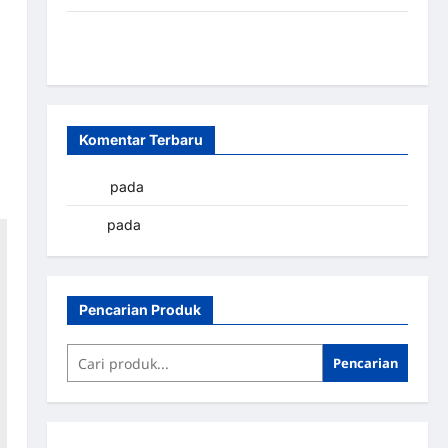
Sistem Parkir Otomatis Portabel Semi Manless:
Solusi Cerdas Era Digital di Indonesia
Komentar Terbaru
yapto
pada
Palang parkir Banjarbaru
renni
pada
Palang parkir Banjarbaru
Pencarian Produk
Pencarian