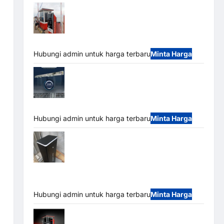
Paket Sistem Parkir Semi Manless MSM
– 2 In 2 Out | Solusi Parkir Terintegrasi
Hubungi admin untuk harga terbaru
Minta Harga
Jual Mesin Pintu Kaca Otomatis
(Automatic Glass Door) Merk Hirson
Hubungi admin untuk harga terbaru
Minta Harga
Jual Palang Parkir / Barrier Gate M Gate
DC Motor: Solusi Sistem Parkir Tangguh dan
Modern
Hubungi admin untuk harga terbaru
Minta Harga