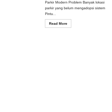
Parkir Modern Problem Banyak lokasi
ad
e
parkir yang belum mengadopsi sistem
ut
Pintu...
usi
prot
matis
Read
Read More
uk
more
tem
about
kir
Solusi
dern
Pintu
otomatis
Batang
untuk
Sistem
Parkir
Modern