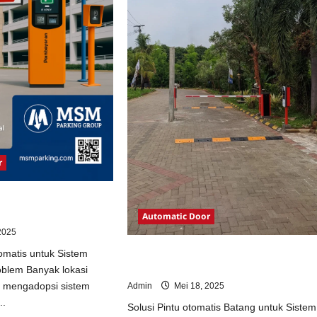
r
otomatis untuk Sistem
Automatic Door
2025
Solusi Pintu otomatis Batang untuk
omatis untuk Sistem
Sistem Parkir Modern
oblem Banyak lokasi
m mengadopsi sistem
Admin
Mei 18, 2025
..
Solusi Pintu otomatis Batang untuk Sistem