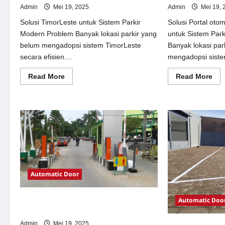
Admin
Mei 19, 2025
Admin
Mei 19, 
Solusi TimorLeste untuk Sistem Parkir
Solusi Portal oto
Modern Problem Banyak lokasi parkir yang
untuk Sistem Par
belum mengadopsi sistem TimorLeste
Banyak lokasi par
secara efisien....
mengadopsi siste
Read
Re
Read More
Read More
more
mor
about
abo
Solusi
Sol
TimorLeste
Por
untuk
oto
Sistem
per
Parkir
Jak
Modern
unt
Sis
Par
Mo
Automatic Door
Automatic Doo
Solusi Pintu otomatis Jakarta untuk
Sistem Parkir Modern
Admin
Mei 19, 2025