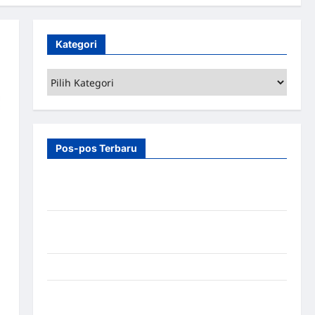
Kategori
Kategori
Pos-pos Terbaru
7 Manfaat Swing Gate Barrier untuk Tempat
Wisata Modern
Palang Parkir Otomatis – Solusi Canggih & Aman
Modern
Pemasangan Palang Parkir di Pabrik Gula Tegal
Sistem Parkir manless Portable: Solusi Modern
untuk Manajemen Parkir Fleksibel dan Efisien