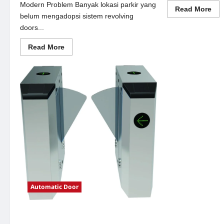
Modern Problem Banyak lokasi parkir yang
Re
Read More
mor
belum mengadopsi sistem revolving
abo
doors...
Sol
sem
oto
Read
Read More
unt
more
Sis
about
Par
Solusi
Mo
revolving
doors
untuk
Sistem
Parkir
Modern
Automatic Door
Solusi e-money untuk Sistem Parkir
Modern