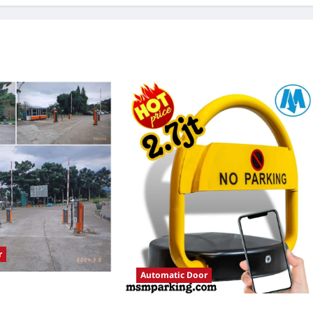
r
Automatic Door
tomatis perumahan
istem Parkir Modern
Solusi Palang parkir gilimanuk untuk