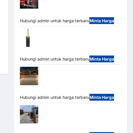
Mobile Portable Semi Manless Parking
System – Smart Parking All-in-One
Hubungi admin untuk harga terbaru
Minta Harga
Harga Barrier Gate CAME Italy Terbaru
2026 Franco Bandung | MSM Parking
Hubungi admin untuk harga terbaru
Minta Harga
Palang Parkir Otomatis / Barrier Gate M
Gate – Heavy Duty & High Speed
Hubungi admin untuk harga terbaru
Minta Harga
Paket Sistem Parkir Cashless Tap & Go
M Gate | Integrasi E-Money & RFID Ultra-Fast