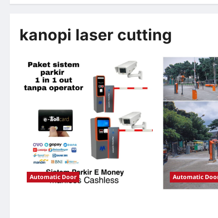
kanopi laser cutting
Automatic Door
Automatic Doo
Solusi TimorLeste untuk Sistem Parkir
Solusi Portal o
Modern
Jakarta untuk S