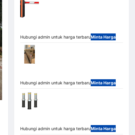
Barrier Gate PRO 116 DC | Palang Parkir
Otomatis Brushless Adjustable 1.5-6 Detik (DZ-
2411B)
Hubungi admin untuk harga terbaru
Minta Harga
Automatic Folding Gate | Pagar Pintu
Lipat Otomatis Stainless Steel & Aluminium
(Hongmen Style)
Hubungi admin untuk harga terbaru
Minta Harga
Automatic Hydraulic Bollard MSM |
Pengaman Kendaraan Heavy Duty Tahan Banjir
(IP68)
Hubungi admin untuk harga terbaru
Minta Harga