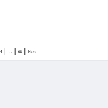
4
…
68
Next