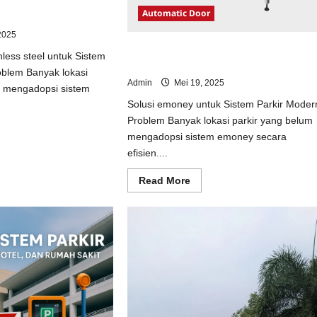
ainless steel untuk
Automatic Door
odern
2025
Solusi emoney untuk Sistem Parkir
nless steel untuk Sistem
Modern
oblem Banyak lokasi
Admin
Mei 19, 2025
m mengadopsi sistem
Solusi emoney untuk Sistem Parkir Moder
Problem Banyak lokasi parkir yang belum
ad
mengadopsi sistem emoney secara
e
ut
efisien....
usi
opi
Read
Read More
inless
more
el
about
uk
Solusi
tem
emoney
kir
untuk
dern
Sistem
Parkir
Modern