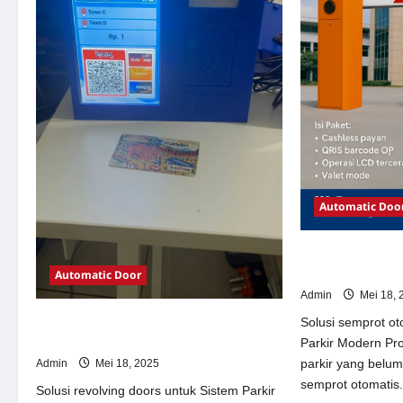
Automatic Doo
Solusi semprot 
Parkir Modern
Automatic Door
Admin
Mei 18, 
Solusi revolving doors untuk Sistem
Solusi semprot ot
Parkir Modern
Parkir Modern Pr
parkir yang belu
Admin
Mei 18, 2025
semprot otomatis.
Solusi revolving doors untuk Sistem Parkir