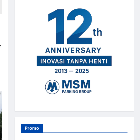
n
Promo