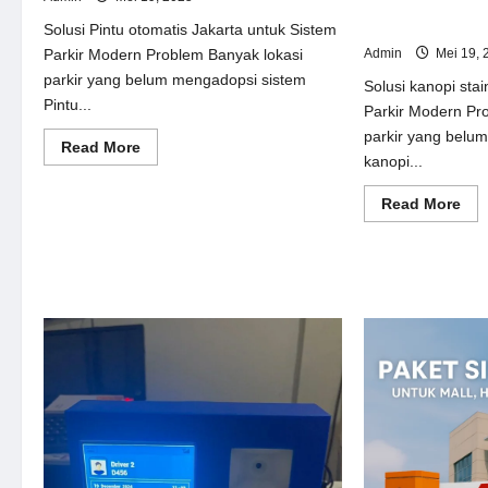
Solusi kanopi st
Sistem Parkir M
Solusi Pintu otomatis Jakarta untuk Sistem
Admin
Mei 19, 
Parkir Modern Problem Banyak lokasi
parkir yang belum mengadopsi sistem
Solusi kanopi stai
Pintu...
Parkir Modern Pr
parkir yang belu
Read
Read More
kanopi...
more
about
Solusi
Re
Read More
Pintu
mor
otomatis
abo
Jakarta
Sol
untuk
kan
Sistem
sta
Parkir
ste
Modern
unt
Sis
Par
Mo