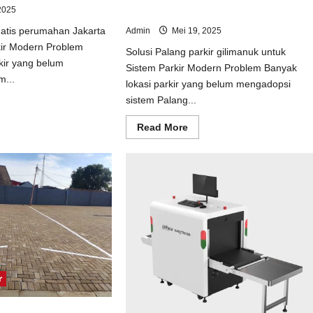
2025
Sistem Parkir Modern
matis perumahan Jakarta
Admin
Mei 19, 2025
kir Modern Problem
Solusi Palang parkir gilimanuk untuk
kir yang belum
Sistem Parkir Modern Problem Banyak
m...
lokasi parkir yang belum mengadopsi
sistem Palang...
ad
e
ut
Read
Read More
usi
more
tal
about
matis
Solusi
umahan
Palang
arta
parkir
uk
gilimanuk
tem
untuk
kir
Sistem
dern
Parkir
Modern
r