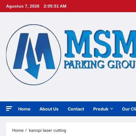
Skip
Agustus 7, 2026
2:05:53 AM
to
content
Home
About Us
Contact
Produk
Our Cl
Home
kanopi laser cutting