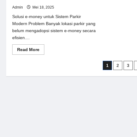
Admin
Mei 18, 2025
Solusi e-money untuk Sistem Parkir
Modern Problem Banyak lokasi parkir yang
belum mengadopsi sistem e-money secara
efisien....
Read
Read More
more
about
Solusi
Paginasi
1
2
3
e-
money
pos
untuk
Sistem
Parkir
Modern