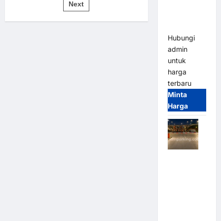
pos
Bandung |
Next
untuk
Sistem
MSM
Parkir
Modern
Parking
Hubungi
admin
untuk
harga
terbaru
Minta
Harga
Palang
Parkir
Otomatis /
Barrier
Gate M
Gate –