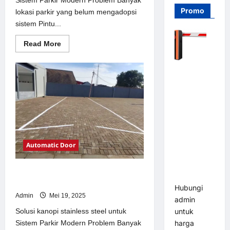
Promo
lokasi parkir yang belum mengadopsi
sistem Pintu...
Read
Read More
more
about
Solusi
Barrier
Pintu
otomatis
Gate PRO
Jakarta
116 DC |
untuk
Sistem
Palang
Parkir
Modern
Parkir
Otomatis
Brushless
Automatic Door
Adjustable
1.5-6 Detik
Solusi kanopi stainless steel untuk
(DZ-2411B)
Sistem Parkir Modern
Hubungi
Admin
Mei 19, 2025
admin
Solusi kanopi stainless steel untuk
untuk
Sistem Parkir Modern Problem Banyak
harga