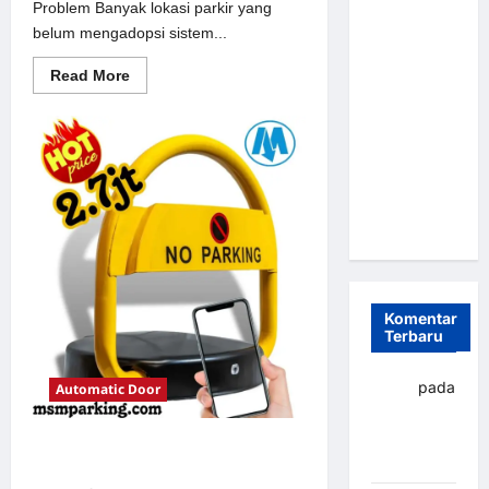
Problem Banyak lokasi parkir yang
Parkir
belum mengadopsi sistem...
Otomatis
Portabel
Read
Read More
more
Semi
about
Solusi
Manless:
Portal
Solusi
otomatis
perumahan
Cerdas Era
Jakarta
untuk
Digital di
Sistem
Indonesia
Parkir
Modern
Komentar
Terbaru
yapto
pada
Automatic Door
Palang
parkir
Solusi Palang parkir gilimanuk
Banjarbaru
untuk Sistem Parkir Modern