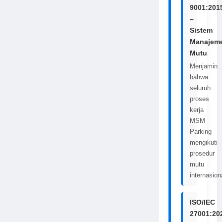
9001:201
–
Sistem
Manajem
Mutu
Menjamin
bahwa
seluruh
proses
kerja
MSM
Parking
mengikuti
prosedur
mutu
internasion
ISO/IEC
27001:20