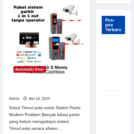
Pos-
pos
Terbaru
7 Manfaat
Swing Gate
Barrier
untuk
Automatic Door
Tempat
Wisata
Modern
Solusi TimorLeste untuk Sistem
Parkir Modern
Palang
Admin
Mei 19, 2025
Parkir
Solusi TimorLeste untuk Sistem Parkir
Otomatis –
Modern Problem Banyak lokasi parkir
Solusi
yang belum mengadopsi sistem
Canggih &
TimorLeste secara efisien....
Aman