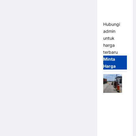
Heavy Duty
& High
Speed
Hubungi
admin
untuk
harga
terbaru
Minta
Harga
Paket
Sistem
Parkir
Cashless
Tap & Go M
Gate |