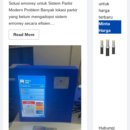
Solusi emoney untuk Sistem Parkir
untuk
Modern Problem Banyak lokasi parkir
harga
yang belum mengadopsi sistem
terbaru
emoney secara efisien....
Minta
Harga
Read
Read More
more
about
Solusi
emoney
untuk
Sistem
Automatic
Parkir
Modern
Hydraulic
Bollard
MSM |
Pengaman
Kendaraan
Heavy Duty
Tahan
Banjir
(IP68)
Hubungi