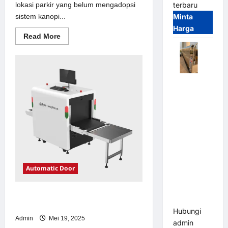
lokasi parkir yang belum mengadopsi
terbaru
sistem kanopi...
Minta
Harga
Read
Read More
more
about
Solusi
kanopi
stainless
steel
Automatic
untuk
Sistem
Folding
Parkir
Gate |
Modern
Pagar
Pintu Lipat
Otomatis
Stainless
Steel &
Automatic Door
Aluminium
(Hongmen
Solusi emoney untuk Sistem Parkir
Style)
Modern
Hubungi
Admin
Mei 19, 2025
admin