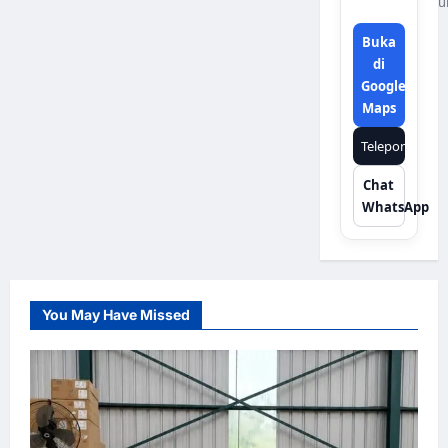
u
Buka
di
Google
Maps
Telepon
Chat
WhatsApp
You May Have Missed