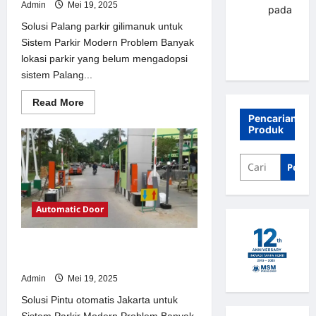
Admin
Mei 19, 2025
renni
pada
Palang
Solusi Palang parkir gilimanuk untuk
parkir
Sistem Parkir Modern Problem Banyak
Banjarbaru
lokasi parkir yang belum mengadopsi
sistem Palang...
Read
Read More
more
Pencarian
about
Produk
Solusi
Palang
parkir
gilimanuk
Penca
untuk
Sistem
Parkir
Modern
Automatic Door
Solusi Pintu otomatis Jakarta untuk
Sistem Parkir Modern
Admin
Mei 19, 2025
Solusi Pintu otomatis Jakarta untuk
Sistem Parkir Modern Problem Banyak