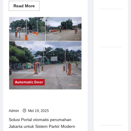
Modern
Read
Read More
more
about
Pemasangan
Solusi
Palang
TimorLeste
untuk
Parkir di
Sistem
Parkir
Pabrik
Modern
Gula Tegal
Sistem
Parkir
manless
Portable:
Solusi
Automatic Door
Modern
untuk
Solusi Portal otomatis perumahan
Manajemen
Jakarta untuk Sistem Parkir Modern
Parkir
Admin
Mei 19, 2025
Fleksibel
dan Efisien
Solusi Portal otomatis perumahan
Jakarta untuk Sistem Parkir Modern
Sistem