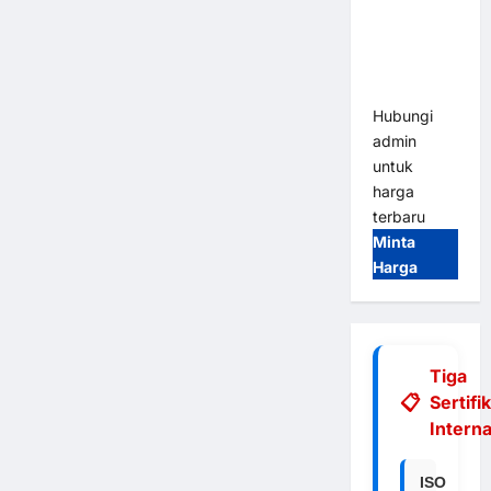
Integrasi
E-Money &
RFID Ultra-
Fast
Hubungi
admin
untuk
harga
terbaru
Minta
Harga
Tiga
Sertifi
Interna
ISO