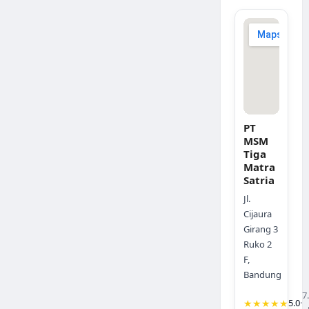
PT
MSM
Tiga
Matra
Satria
Jl.
Cijaura
Girang 3
Ruko 2
F,
Bandung
7
★★★★★
5.0
·