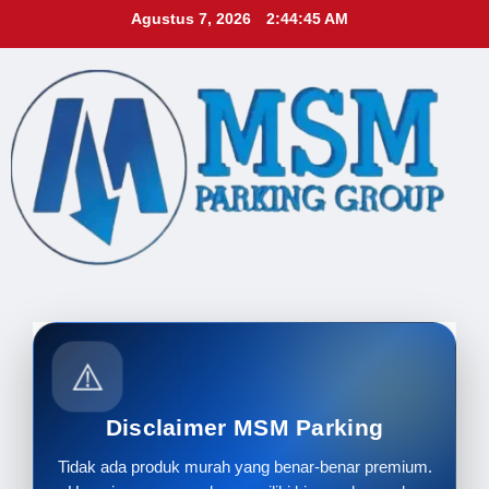
Skip
Agustus 7, 2026
2:44:47 AM
to
content
⚠️
Disclaimer MSM Parking
Tidak ada produk murah yang benar-benar premium.