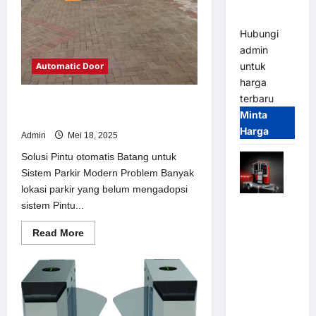
dan
Modern
Hubungi
admin
Automatic Door
untuk
harga
terbaru
Solusi Pintu otomatis Batang untuk
Minta
Sistem Parkir Modern
Harga
Admin
Mei 18, 2025
Solusi Pintu otomatis Batang untuk
Sistem Parkir Modern Problem Banyak
lokasi parkir yang belum mengadopsi
sistem Pintu...
Mobile
Portable
Read
Read More
Semi
more
about
Manless
Solusi
Parking
Pintu
otomatis
System –
Batang
untuk
Smart
Sistem