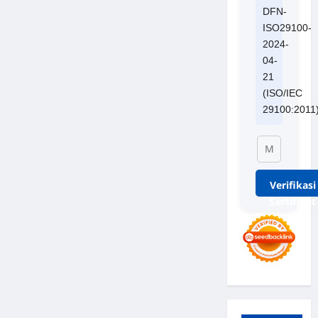
DFN-
ISO29100-
2024-
04-
21
(ISO/IEC
29100:2011
Verifikasi
Sertifikat