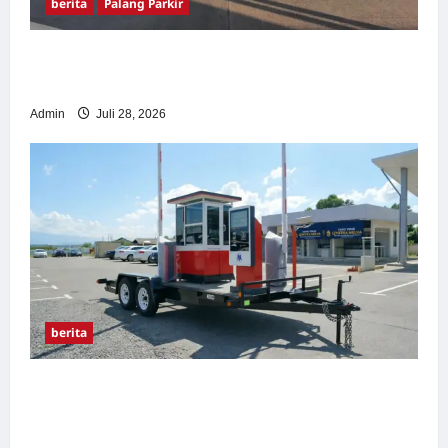
berita
Palang Parkir
Pemasangan Palang Parkir di Pabrik Gula
Tegal
Admin
Juli 28, 2026
berita
Sistem Parkir manless Portable: Solusi
Modern untuk Manajemen Parkir Fleksibel
dan Efisien