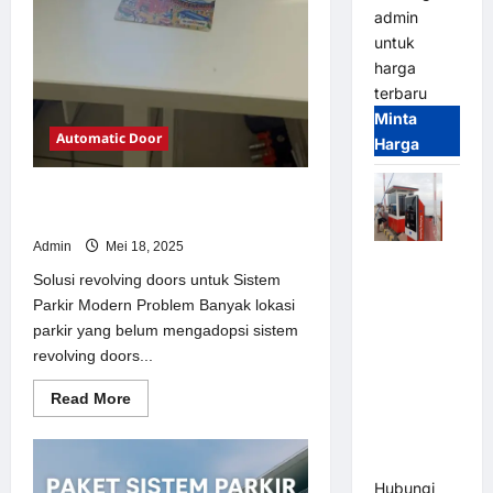
admin
untuk
harga
terbaru
Minta
Automatic Door
Harga
Solusi revolving doors untuk Sistem
Parkir Modern
Admin
Mei 18, 2025
Paket
Solusi revolving doors untuk Sistem
Sistem
Parkir Modern Problem Banyak lokasi
Parkir Semi
parkir yang belum mengadopsi sistem
Manless
revolving doors...
MSM – 2 In
2 Out |
Read
Read More
Solusi
more
about
Parkir
Solusi
revolving
Terintegrasi
doors
Hubungi
untuk