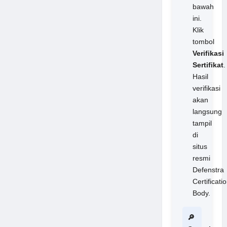
bawah
ini.
Klik
tombol
Verifikasi
Sertifikat
.
Hasil
verifikasi
akan
langsung
tampil
di
situs
resmi
Defenstra
Certificati
Body.
🔎