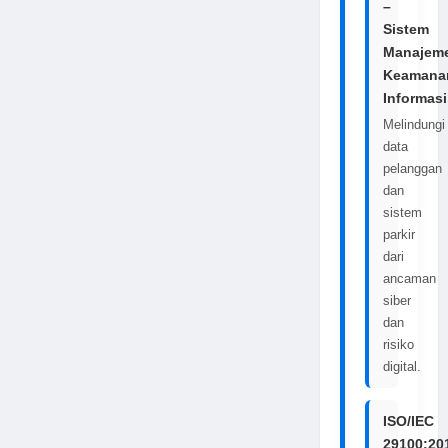
–
Sistem
Manajem
Keamana
Informasi
Melindungi
data
pelanggan
dan
sistem
parkir
dari
ancaman
siber
dan
risiko
digital.
ISO/IEC
29100:20