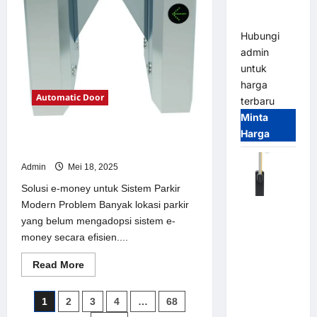
Parking
Parkir
Modern
All-in-One
Hubungi
admin
untuk
harga
Automatic Door
terbaru
Minta
Harga
Solusi e-money untuk Sistem Parkir
Modern
Admin
Mei 18, 2025
Solusi e-money untuk Sistem Parkir
Modern Problem Banyak lokasi parkir
Harga
yang belum mengadopsi sistem e-
Barrier
money secara efisien....
Gate CAME
Italy
Read
Read More
Terbaru
more
about
2026
Solusi
Paginasi
1
2
3
4
…
68
e-
Franco
money