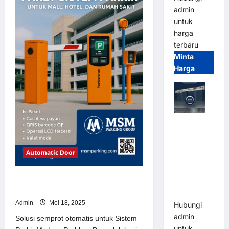
Sistem
admin
Parkir
Modern
untuk
harga
terbaru
Minta
Harga
Jual Mesin
Pintu Kaca
Otomatis
Automatic Door
(Automatic
Glass
Solusi semprot otomatis untuk
Door) Merk
Sistem Parkir Modern
Hirson
Admin
Mei 18, 2025
Hubungi
admin
Solusi semprot otomatis untuk Sistem
untuk