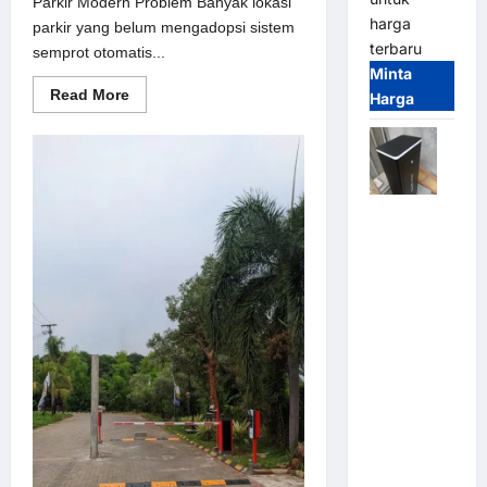
Parkir Modern Problem Banyak lokasi
harga
parkir yang belum mengadopsi sistem
terbaru
semprot otomatis...
Minta
Read
Read More
Harga
more
about
Solusi
semprot
otomatis
untuk
Sistem
Jual
Parkir
Modern
Palang
Parkir /
Barrier
Gate M
Gate DC
Motor:
Solusi
Sistem
Parkir
Tangguh