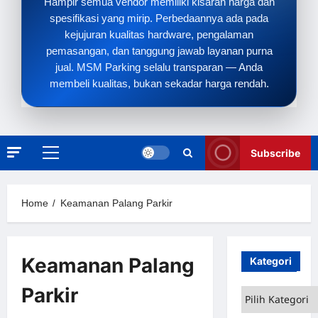
Hampir semua vendor memiliki kisaran harga dan
spesifikasi yang mirip. Perbedaannya ada pada
kejujuran kualitas hardware, pengalaman
pemasangan, dan tanggung jawab layanan purna
jual. MSM Parking selalu transparan — Anda
membeli kualitas, bukan sekadar harga rendah.
Subscribe
Primary
Menu
Home
Keamanan Palang Parkir
Keamanan Palang
Kategori
Parkir
Kategori