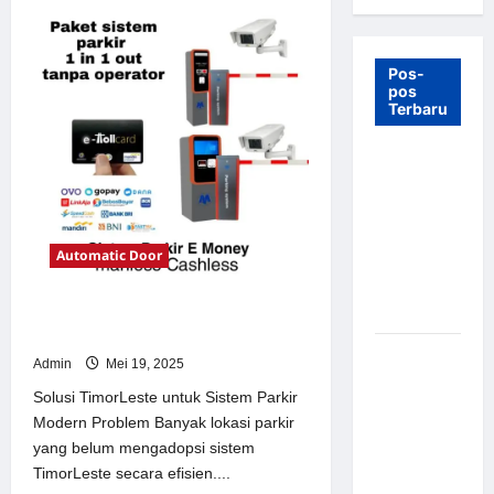
Pos-
pos
Terbaru
7 Manfaat
Swing Gate
Barrier
untuk
Automatic Door
Tempat
Wisata
Modern
Solusi TimorLeste untuk Sistem
Parkir Modern
Palang
Admin
Mei 19, 2025
Parkir
Solusi TimorLeste untuk Sistem Parkir
Otomatis –
Modern Problem Banyak lokasi parkir
Solusi
yang belum mengadopsi sistem
Canggih &
TimorLeste secara efisien....
Aman