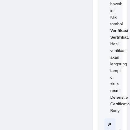
bawah
ini.
Klik
tombol
Verifikasi
Sertifikat
.
Hasil
verifikasi
akan
langsung
tampil
di
situs
resmi
Defenstra
Certificati
Body.
🔎