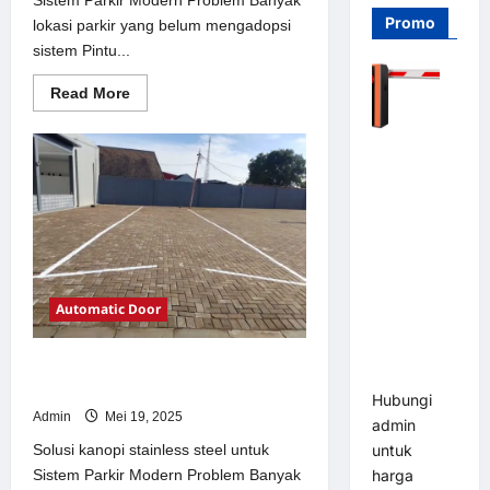
Promo
lokasi parkir yang belum mengadopsi
sistem Pintu...
Read
Read More
more
about
Solusi
Barrier
Pintu
otomatis
Gate PRO
Jakarta
116 DC |
untuk
Sistem
Palang
Parkir
Modern
Parkir
Otomatis
Brushless
Automatic Door
Adjustable
1.5-6 Detik
Solusi kanopi stainless steel untuk
(DZ-2411B)
Sistem Parkir Modern
Hubungi
Admin
Mei 19, 2025
admin
Solusi kanopi stainless steel untuk
untuk
Sistem Parkir Modern Problem Banyak
harga