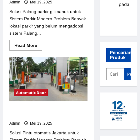
Admin
Mei 19, 2025
renni
pada
Palang
Solusi Palang parkir gilimanuk untuk
parkir
Sistem Parkir Modern Problem Banyak
Banjarbaru
lokasi parkir yang belum mengadopsi
sistem Palang...
Read
Read More
more
Pencarian
about
Produk
Solusi
Palang
parkir
gilimanuk
Penca
untuk
Sistem
Parkir
Modern
Automatic Door
Solusi Pintu otomatis Jakarta untuk
Sistem Parkir Modern
Admin
Mei 19, 2025
Solusi Pintu otomatis Jakarta untuk
Sistem Parkir Modern Problem Banyak