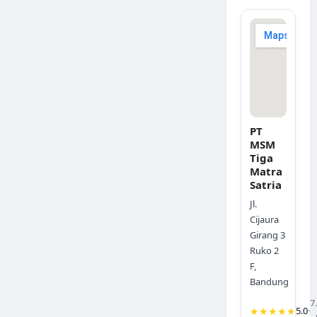
PT
MSM
Tiga
Matra
Satria
Jl.
Cijaura
Girang 3
Ruko 2
F,
Bandung
7
★★★★★
5.0
·