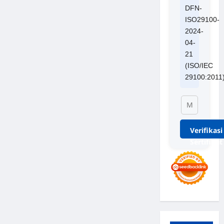
DFN-
ISO29100-
2024-
04-
21
(ISO/IEC
29100:2011
Verifikasi
Sertifikat