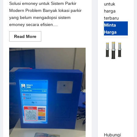
Solusi emoney untuk Sistem Parkir
untuk
Modern Problem Banyak lokasi parkir
harga
yang belum mengadopsi sistem
terbaru
emoney secara efisien....
Minta
Harga
Read
Read More
more
about
Solusi
emoney
untuk
Sistem
Automatic
Parkir
Modern
Hydraulic
Bollard
MSM |
Pengaman
Kendaraan
Heavy Duty
Tahan
Banjir
(IP68)
Hubungi