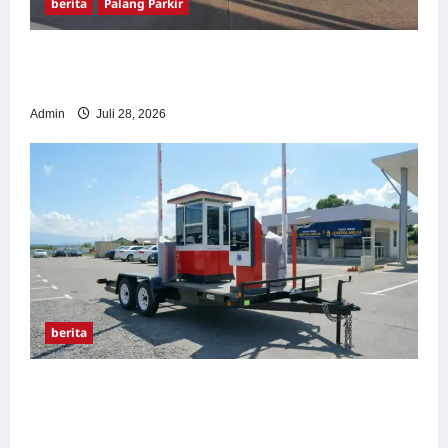
berita
Palang Parkir
Pemasangan Palang Parkir di Pabrik Gula
Tegal
Admin
Juli 28, 2026
berita
Sistem Parkir manless Portable: Solusi
Modern untuk Manajemen Parkir Fleksibel
dan Efisien