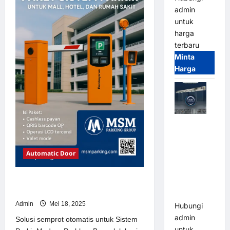
Sistem
admin
Parkir
Modern
untuk
harga
terbaru
Minta
Harga
Jual Mesin
Pintu Kaca
Otomatis
Automatic Door
(Automatic
Glass
Solusi semprot otomatis untuk
Door) Merk
Sistem Parkir Modern
Hirson
Admin
Mei 18, 2025
Hubungi
admin
Solusi semprot otomatis untuk Sistem
untuk