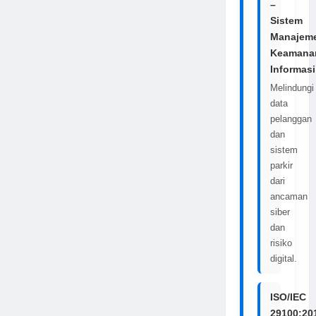
–
Sistem
Manajem
Keamana
Informasi
Melindungi
data
pelanggan
dan
sistem
parkir
dari
ancaman
siber
dan
risiko
digital.
ISO/IEC
29100:20