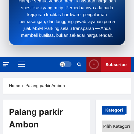
Hampir semua vendor memiliki kisaran harga dan
spesifikasi yang mirip. Perbedaannya ada pada
kejujuran kualitas hardware, pengalaman
pemasangan, dan tanggung jawab layanan purna
jual. MSM Parking selalu transparan — Anda
membeli kualitas, bukan sekadar harga rendah.
Subscribe
Primary
Menu
Home
Palang parkir Ambon
Palang parkir
Kategori
Ambon
Kategori