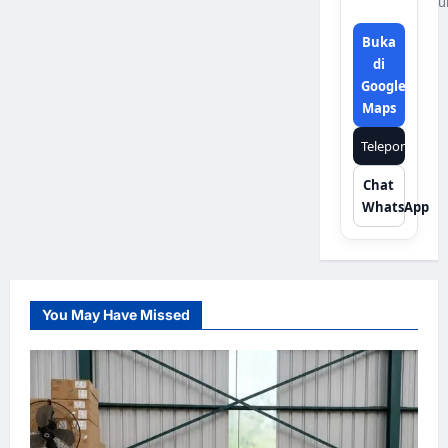
u
Buka
di
Google
Maps
Telepon
Chat
WhatsApp
You May Have Missed