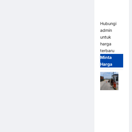
Heavy Duty
& High
Speed
Hubungi
admin
untuk
harga
terbaru
Minta
Harga
Paket
Sistem
Parkir
Cashless
Tap & Go M
Gate |