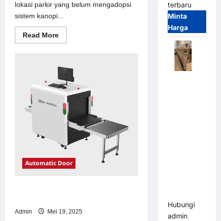
lokasi parkir yang belum mengadopsi
terbaru
sistem kanopi...
Minta
Harga
Read
Read More
more
about
Solusi
kanopi
stainless
steel
Automatic
untuk
Sistem
Folding
Parkir
Gate |
Modern
Pagar
Pintu Lipat
Otomatis
Stainless
Steel &
Automatic Door
Aluminium
(Hongmen
Solusi emoney untuk Sistem Parkir
Style)
Modern
Hubungi
Admin
Mei 19, 2025
admin