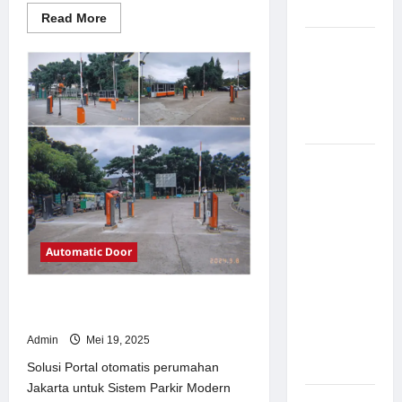
Modern
Read
Read More
more
about
Pemasangan
Solusi
Palang
TimorLeste
untuk
Parkir di
Sistem
Parkir
Pabrik
Modern
Gula Tegal
Sistem
Parkir
manless
Portable:
Solusi
Automatic Door
Modern
untuk
Solusi Portal otomatis perumahan
Manajemen
Jakarta untuk Sistem Parkir Modern
Parkir
Admin
Mei 19, 2025
Fleksibel
dan Efisien
Solusi Portal otomatis perumahan
Jakarta untuk Sistem Parkir Modern
Sistem