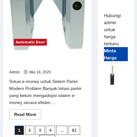
Parking
Parkir
Modern
All-in-One
Hubungi
admin
untuk
harga
Automatic Door
terbaru
Minta
Harga
Solusi e-money untuk Sistem Parkir
Modern
Admin
Mei 18, 2025
Solusi e-money untuk Sistem Parkir
Modern Problem Banyak lokasi parkir
Harga
yang belum mengadopsi sistem e-
Barrier
money secara efisien....
Gate CAME
Italy
Read
Read More
Terbaru
more
about
2026
Solusi
Paginasi
1
2
3
4
…
81
e-
Franco
money