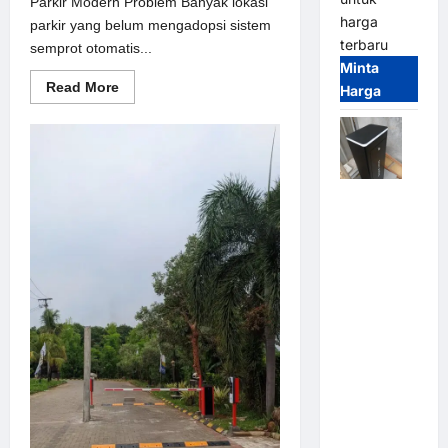
Parkir Modern Problem Banyak lokasi
harga
parkir yang belum mengadopsi sistem
terbaru
semprot otomatis...
Minta
Read
Read More
Harga
more
about
Solusi
semprot
otomatis
untuk
Sistem
Jual
Parkir
Modern
Palang
Parkir /
Barrier
Gate M
Gate DC
Motor:
Solusi
Sistem
Parkir
Tangguh