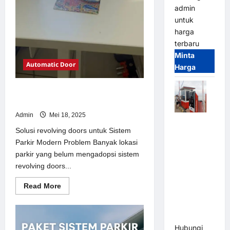
admin
untuk
harga
terbaru
Minta
Automatic Door
Harga
Solusi revolving doors untuk Sistem
Parkir Modern
Admin
Mei 18, 2025
Paket
Solusi revolving doors untuk Sistem
Sistem
Parkir Modern Problem Banyak lokasi
Parkir Semi
parkir yang belum mengadopsi sistem
Manless
revolving doors...
MSM – 2 In
2 Out |
Read
Read More
Solusi
more
about
Parkir
Solusi
revolving
Terintegrasi
doors
Hubungi
untuk