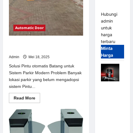
dan
Modern
Hubungi
admin
Automatic Door
untuk
harga
terbaru
Solusi Pintu otomatis Batang untuk
Minta
Sistem Parkir Modern
Harga
Admin
Mei 18, 2025
Solusi Pintu otomatis Batang untuk
Sistem Parkir Modern Problem Banyak
lokasi parkir yang belum mengadopsi
sistem Pintu...
Mobile
Portable
Read
Read More
Semi
more
about
Manless
Solusi
Parking
Pintu
otomatis
System –
Batang
untuk
Smart
Sistem