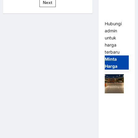
pos
Bandung |
Next
untuk
Sistem
MSM
Parkir
Modern
Parking
Hubungi
admin
untuk
harga
terbaru
Minta
Harga
Palang
Parkir
Otomatis /
Barrier
Gate M
Gate –