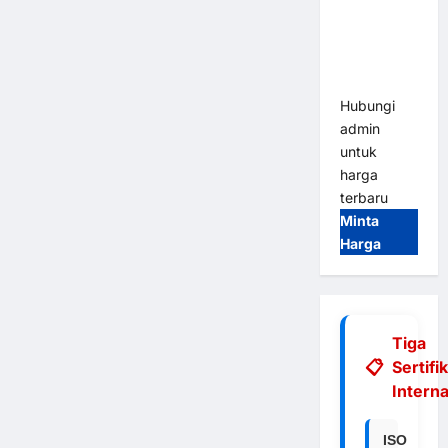
Integrasi
E-Money &
RFID Ultra-
Fast
Hubungi
admin
untuk
harga
terbaru
Minta
Harga
Tiga
Sertifi
Interna
ISO