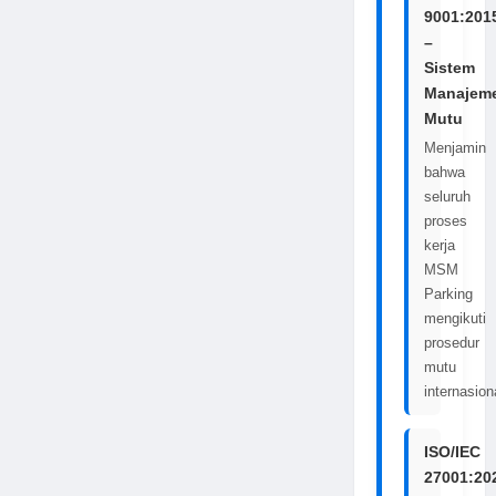
9001:201
–
Sistem
Manajem
Mutu
Menjamin
bahwa
seluruh
proses
kerja
MSM
Parking
mengikuti
prosedur
mutu
internasion
ISO/IEC
27001:20