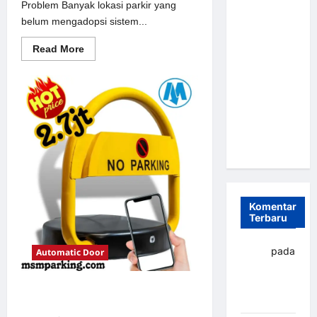
Problem Banyak lokasi parkir yang
Parkir
belum mengadopsi sistem...
Otomatis
Portabel
Read
Read More
more
Semi
about
Solusi
Manless:
Portal
Solusi
otomatis
perumahan
Cerdas Era
Jakarta
untuk
Digital di
Sistem
Indonesia
Parkir
Modern
Komentar
Terbaru
yapto
pada
Automatic Door
Palang
parkir
Solusi Palang parkir gilimanuk
Banjarbaru
untuk Sistem Parkir Modern