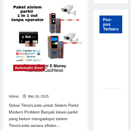
Pos-
pos
Terbaru
7 Manfaat
Swing Gate
Barrier
untuk
Automatic Door
Tempat
Wisata
Modern
Solusi TimorLeste untuk Sistem
Parkir Modern
Palang
Admin
Mei 19, 2025
Parkir
Solusi TimorLeste untuk Sistem Parkir
Otomatis –
Modern Problem Banyak lokasi parkir
Solusi
yang belum mengadopsi sistem
Canggih &
TimorLeste secara efisien....
Aman