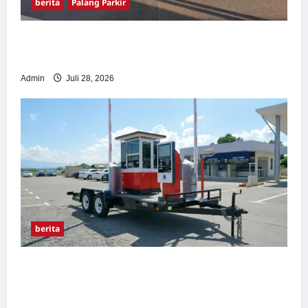
berita
Palang Parkir
Pemasangan Palang Parkir di Pabrik Gula
Tegal
Admin
Juli 28, 2026
berita
Sistem Parkir manless Portable: Solusi
Modern untuk Manajemen Parkir Fleksibel
dan Efisien