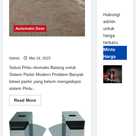
dan
Modern
Hubungi
admin
Automatic Door
untuk
harga
terbaru
Solusi Pintu otomatis Batang untuk
Minta
Sistem Parkir Modern
Harga
Admin
Mei 18, 2025
Solusi Pintu otomatis Batang untuk
Sistem Parkir Modern Problem Banyak
lokasi parkir yang belum mengadopsi
sistem Pintu...
Mobile
Portable
Read
Read More
Semi
more
about
Manless
Solusi
Parking
Pintu
otomatis
System –
Batang
untuk
Smart
Sistem