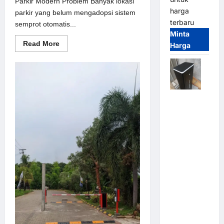
Parkir Modern Problem Banyak lokasi
harga
parkir yang belum mengadopsi sistem
terbaru
semprot otomatis...
Minta
Read
Read More
Harga
more
about
Solusi
semprot
otomatis
untuk
Sistem
Jual
Parkir
Modern
Palang
Parkir /
Barrier
Gate M
Gate DC
Motor:
Solusi
Sistem
Parkir
Tangguh