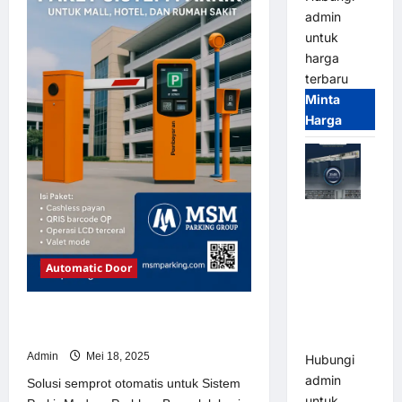
Sistem
admin
Parkir
Modern
untuk
harga
terbaru
Minta
Harga
Jual Mesin
Pintu Kaca
Otomatis
Automatic Door
(Automatic
Glass
Solusi semprot otomatis untuk
Door) Merk
Sistem Parkir Modern
Hirson
Admin
Mei 18, 2025
Hubungi
admin
Solusi semprot otomatis untuk Sistem
untuk