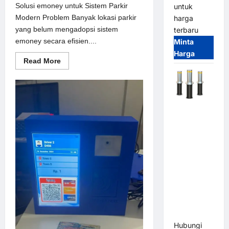
Solusi emoney untuk Sistem Parkir
untuk
Modern Problem Banyak lokasi parkir
harga
yang belum mengadopsi sistem
terbaru
emoney secara efisien....
Minta
Harga
Read
Read More
more
about
Solusi
emoney
untuk
Sistem
Automatic
Parkir
Modern
Hydraulic
Bollard
MSM |
Pengaman
Kendaraan
Heavy Duty
Tahan
Banjir
(IP68)
Hubungi