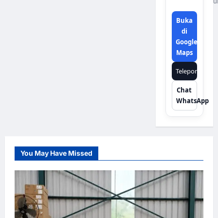
u
Buka
di
Google
Maps
Telepon
Chat
WhatsApp
You May Have Missed