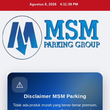
Skip
Agustus 8, 2026
4:11:41 PM
to
content
⚠️
Disclaimer MSM Parking
Tidak ada produk murah yang benar-benar premium.