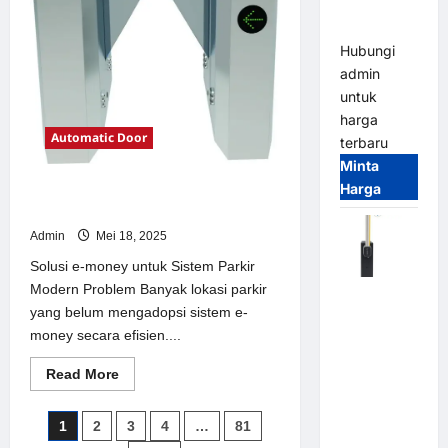
Parking
Parkir
Modern
All-in-One
Hubungi
admin
untuk
harga
Automatic Door
terbaru
Minta
Harga
Solusi e-money untuk Sistem Parkir
Modern
Admin
Mei 18, 2025
Solusi e-money untuk Sistem Parkir
Modern Problem Banyak lokasi parkir
Harga
yang belum mengadopsi sistem e-
Barrier
money secara efisien....
Gate CAME
Italy
Read
Read More
Terbaru
more
about
2026
Solusi
Paginasi
1
2
3
4
…
81
e-
Franco
money