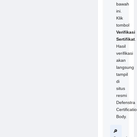
bawah
ini.
Klik
tombol
Verifikasi
Sertifikat
.
Hasil
verifikasi
akan
langsung
tampil
di
situs
resmi
Defenstra
Certificati
Body.
🔎