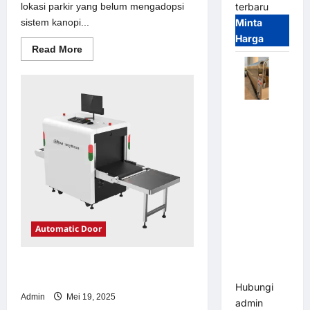
lokasi parkir yang belum mengadopsi
terbaru
sistem kanopi...
Minta
Harga
Read
Read More
more
about
Solusi
kanopi
stainless
steel
Automatic
untuk
Sistem
Folding
Parkir
Gate |
Modern
Pagar
Pintu Lipat
Otomatis
Stainless
Steel &
Automatic Door
Aluminium
(Hongmen
Solusi emoney untuk Sistem Parkir
Style)
Modern
Hubungi
Admin
Mei 19, 2025
admin