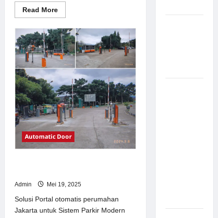
Modern
Read
Read More
more
about
Pemasangan
Solusi
Palang
TimorLeste
untuk
Parkir di
Sistem
Parkir
Pabrik
Modern
Gula Tegal
Sistem
Parkir
manless
Portable:
Solusi
Automatic Door
Modern
untuk
Solusi Portal otomatis perumahan
Manajemen
Jakarta untuk Sistem Parkir Modern
Parkir
Admin
Mei 19, 2025
Fleksibel
dan Efisien
Solusi Portal otomatis perumahan
Jakarta untuk Sistem Parkir Modern
Sistem