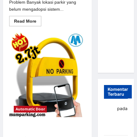
Problem Banyak lokasi parkir yang
Parkir
belum mengadopsi sistem...
Otomatis
Portabel
Read
Read More
more
Semi
about
Solusi
Manless:
Portal
Solusi
otomatis
perumahan
Cerdas Era
Jakarta
untuk
Digital di
Sistem
Indonesia
Parkir
Modern
Komentar
Terbaru
yapto
pada
Automatic Door
Palang
parkir
Solusi Palang parkir gilimanuk
Banjarbaru
untuk Sistem Parkir Modern