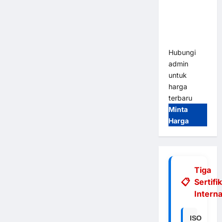
Integrasi
E-Money &
RFID Ultra-
Fast
Hubungi
admin
untuk
harga
terbaru
Minta
Harga
Tiga
Sertifi
Interna
ISO