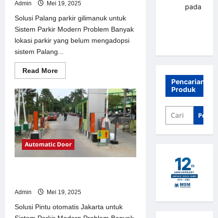
Admin
Mei 19, 2025
renni
pada
Palang
Solusi Palang parkir gilimanuk untuk
parkir
Sistem Parkir Modern Problem Banyak
Banjarbaru
lokasi parkir yang belum mengadopsi
sistem Palang...
Read
Read More
more
Pencarian
about
Produk
Solusi
Palang
parkir
gilimanuk
Penca
untuk
Sistem
Parkir
Modern
Automatic Door
Solusi Pintu otomatis Jakarta untuk
Sistem Parkir Modern
Admin
Mei 19, 2025
Solusi Pintu otomatis Jakarta untuk
Sistem Parkir Modern Problem Banyak