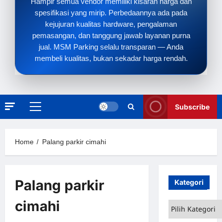
Hampir semua vendor memiliki kisaran harga dan
spesifikasi yang mirip. Perbedaannya ada pada
kejujuran kualitas hardware, pengalaman
pemasangan, dan tanggung jawab layanan purna
jual. MSM Parking selalu transparan — Anda
membeli kualitas, bukan sekadar harga rendah.
Subscribe
Primary
Menu
Home
Palang parkir cimahi
Palang parkir
Kategori
cimahi
Kategori