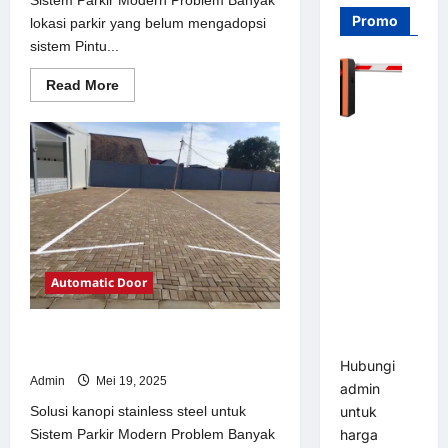
Promo
lokasi parkir yang belum mengadopsi
sistem Pintu...
Read
Read More
more
about
Solusi
Barrier
Pintu
otomatis
Gate PRO
Jakarta
116 DC |
untuk
Sistem
Palang
Parkir
Modern
Parkir
Otomatis
Brushless
Automatic Door
Adjustable
1.5-6 Detik
Solusi kanopi stainless steel untuk
(DZ-2411B)
Sistem Parkir Modern
Hubungi
Admin
Mei 19, 2025
admin
Solusi kanopi stainless steel untuk
untuk
Sistem Parkir Modern Problem Banyak
harga