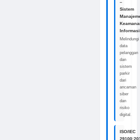
–
Sistem
Manajem
Keamana
Informasi
Melindungi
data
pelanggan
dan
sistem
parkir
dari
ancaman
siber
dan
risiko
digital.
ISO/IEC
29100:20