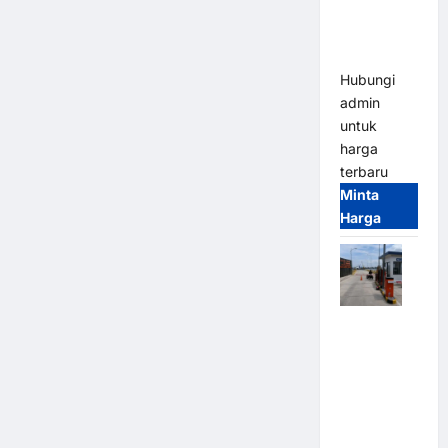
Heavy Duty
& High
Speed
Hubungi
admin
untuk
harga
terbaru
Minta
Harga
Paket
Sistem
Parkir
Cashless
Tap & Go M
Gate |