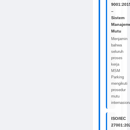
9001:201
–
Sistem
Manajem
Mutu
Menjamin
bahwa
seluruh
proses
kerja
MSM
Parking
mengikuti
prosedur
mutu
internasion
ISO/IEC
27001:20