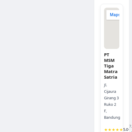
PT
MSM
Tiga
Matra
Satria
Jl.
Cijaura
Girang 3
Ruko 2
F,
Bandung
7
★★★★★
5.0
·