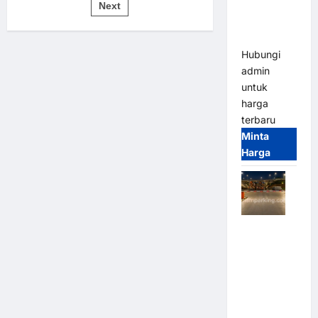
pos
Bandung |
Next
untuk
Sistem
MSM
Parkir
Modern
Parking
Hubungi
admin
untuk
harga
terbaru
Minta
Harga
Palang
Parkir
Otomatis /
Barrier
Gate M
Gate –