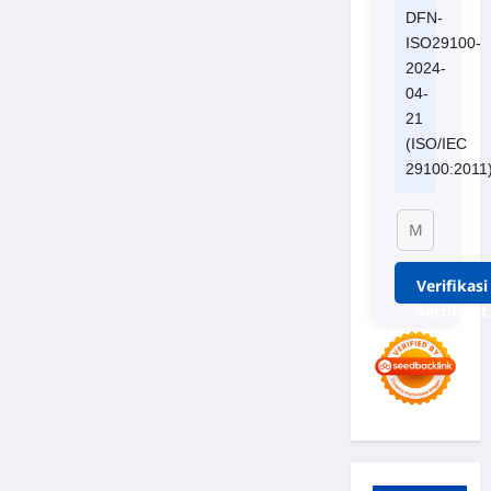
DFN-
ISO29100-
2024-
04-
21
(ISO/IEC
29100:2011
Verifikasi
Sertifikat