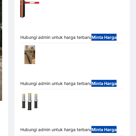
Barrier Gate PRO 116 DC | Palang Parkir
Otomatis Brushless Adjustable 1.5-6 Detik (DZ-
2411B)
Hubungi admin untuk harga terbaru
Minta Harga
Automatic Folding Gate | Pagar Pintu
Lipat Otomatis Stainless Steel & Aluminium
(Hongmen Style)
Hubungi admin untuk harga terbaru
Minta Harga
Automatic Hydraulic Bollard MSM |
Pengaman Kendaraan Heavy Duty Tahan Banjir
(IP68)
Hubungi admin untuk harga terbaru
Minta Harga