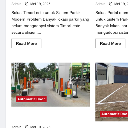
Admin
Mei 19, 2025
Admin
Mei 19, 
Solusi TimorLeste untuk Sistem Parkir
Solusi Portal oto
Modern Problem Banyak lokasi parkir yang
untuk Sistem Par
belum mengadopsi sistem TimorLeste
Banyak lokasi par
secara efisien....
mengadopsi siste
Read
Re
Read More
Read More
more
mor
about
abo
Solusi
Sol
TimorLeste
Por
untuk
oto
Sistem
per
Parkir
Jak
Modern
unt
Sis
Par
Mo
Automatic Door
Automatic Doo
Solusi Pintu otomatis Jakarta untuk
Sistem Parkir Modern
Admin
Mei 19, 2025