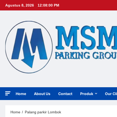
Skip
Agustus 8, 2026
12:08:02 PM
to
content
Home
About Us
Contact
Produk
Our Cl
Home
Palang parkir Lombok