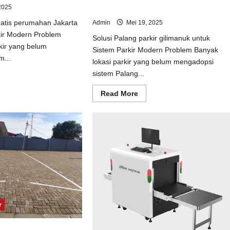
2025
Sistem Parkir Modern
matis perumahan Jakarta
Admin
Mei 19, 2025
kir Modern Problem
Solusi Palang parkir gilimanuk untuk
kir yang belum
Sistem Parkir Modern Problem Banyak
m...
lokasi parkir yang belum mengadopsi
sistem Palang...
ad
e
ut
Read
Read More
usi
more
tal
about
matis
Solusi
umahan
Palang
arta
parkir
uk
gilimanuk
tem
untuk
kir
Sistem
dern
Parkir
Modern
r