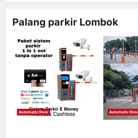
Palang parkir Lombok
Automatic Door
Automatic Doo
Solusi TimorLeste untuk Sistem Parkir
Solusi Portal o
Modern
Jakarta untuk S