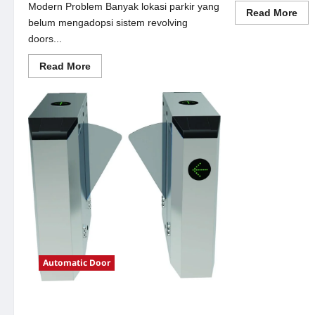
Modern Problem Banyak lokasi parkir yang
Re
Read More
mor
belum mengadopsi sistem revolving
abo
doors...
Sol
sem
oto
Read
Read More
unt
more
Sis
about
Par
Solusi
Mo
revolving
doors
untuk
Sistem
Parkir
Modern
Automatic Door
Solusi e-money untuk Sistem Parkir
Modern