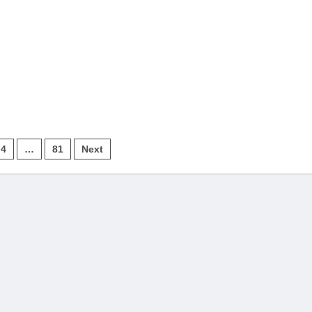
4
…
81
Next