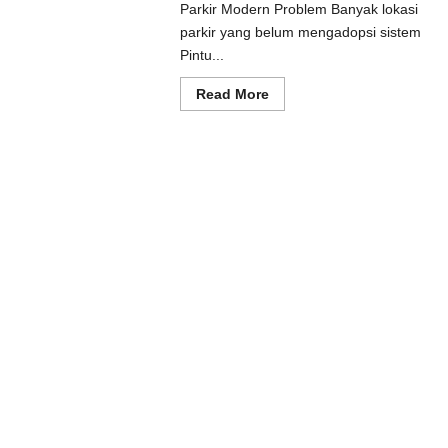
Parkir Modern Problem Banyak lokasi
ad
e
parkir yang belum mengadopsi sistem
ut
Pintu...
usi
prot
matis
Read
Read More
uk
more
tem
about
kir
Solusi
dern
Pintu
otomatis
Batang
untuk
Sistem
Parkir
Modern