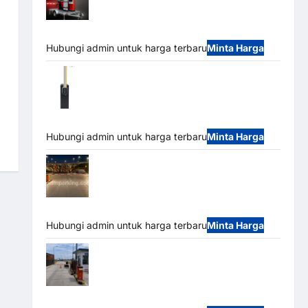
Mobile Portable Semi Manless Parking
System – Smart Parking All-in-One
Hubungi admin untuk harga terbaru
Minta Harga
Harga Barrier Gate CAME Italy Terbaru
2026 Franco Bandung | MSM Parking
Hubungi admin untuk harga terbaru
Minta Harga
Palang Parkir Otomatis / Barrier Gate M
Gate – Heavy Duty & High Speed
Hubungi admin untuk harga terbaru
Minta Harga
Paket Sistem Parkir Cashless Tap & Go
M Gate | Integrasi E-Money & RFID Ultra-Fast