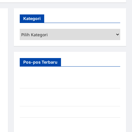
Kategori
Kategori
Pos-pos Terbaru
7 Manfaat Swing Gate Barrier untuk Tempat
Wisata Modern
Palang Parkir Otomatis – Solusi Canggih & Aman
Modern
Pemasangan Palang Parkir di Pabrik Gula Tegal
Sistem Parkir manless Portable: Solusi Modern
untuk Manajemen Parkir Fleksibel dan Efisien