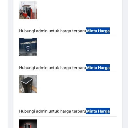
Paket Sistem Parkir Semi Manless MSM
– 2 In 2 Out | Solusi Parkir Terintegrasi
Hubungi admin untuk harga terbaru
Minta Harga
Jual Mesin Pintu Kaca Otomatis
(Automatic Glass Door) Merk Hirson
Hubungi admin untuk harga terbaru
Minta Harga
Jual Palang Parkir / Barrier Gate M Gate
DC Motor: Solusi Sistem Parkir Tangguh dan
Modern
Hubungi admin untuk harga terbaru
Minta Harga