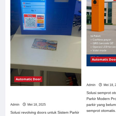
Automatic Doo
Solusi semprot 
Parkir Modern
Automatic Door
Admin
Mei 18, 
Solusi revolving doors untuk Sistem
Solusi semprot ot
Parkir Modern
Parkir Modern Pr
parkir yang belu
Admin
Mei 18, 2025
semprot otomatis.
Solusi revolving doors untuk Sistem Parkir