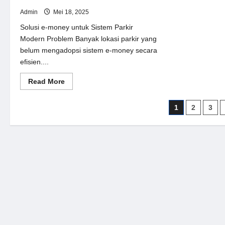
Admin
Mei 18, 2025
Solusi e-money untuk Sistem Parkir
Modern Problem Banyak lokasi parkir yang
belum mengadopsi sistem e-money secara
efisien....
Read
Read More
more
about
Solusi
Paginasi
1
2
3
e-
money
pos
untuk
Sistem
Parkir
Modern