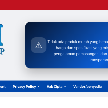
Tidak ada produk murah yang bena
⚠️
harga dan spesifikasi yang mi
pengalaman pemasangan, dan t
transparan
ient
Privacy Policy
Hak Cipta
Vendor/penyedia