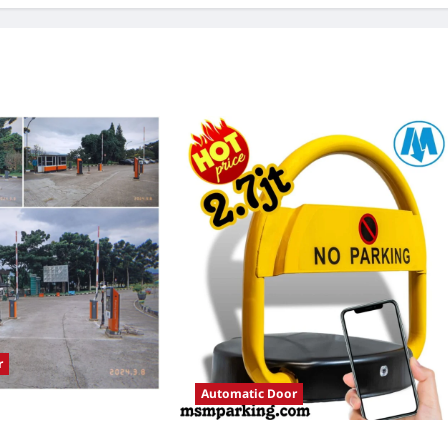
r
Automatic Door
tomatis perumahan
istem Parkir Modern
Solusi Palang parkir gilimanuk untuk