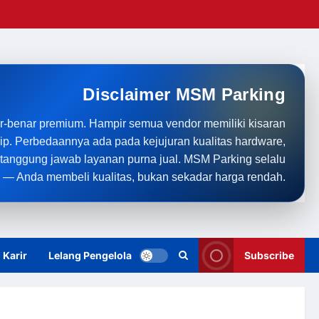
Disclaimer MSM Parking
r-benar premium. Hampir semua vendor memiliki kisaran
rip. Perbedaannya ada pada kejujuran kualitas hardware,
anggung jawab layanan purna jual. MSM Parking selalu
 — Anda membeli kualitas, bukan sekadar harga rendah.
Karir
Lelang Pengelola
Subscribe