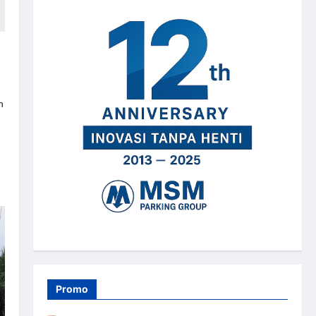
n
Promo