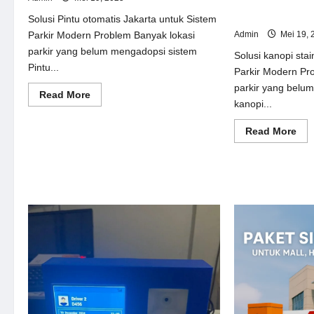
Solusi kanopi st
Sistem Parkir M
Solusi Pintu otomatis Jakarta untuk Sistem
Admin
Mei 19, 
Parkir Modern Problem Banyak lokasi
parkir yang belum mengadopsi sistem
Solusi kanopi stai
Pintu...
Parkir Modern Pr
parkir yang belu
Read
Read More
kanopi...
more
about
Solusi
Re
Read More
Pintu
mor
otomatis
abo
Jakarta
Sol
untuk
kan
Sistem
sta
Parkir
ste
Modern
unt
Sis
Par
Mo