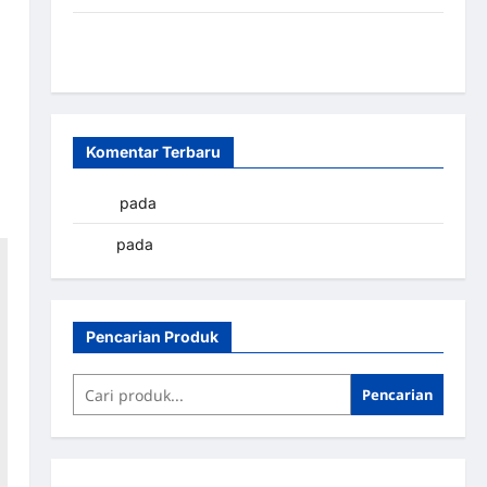
Sistem Parkir Otomatis Portabel Semi Manless:
Solusi Cerdas Era Digital di Indonesia
Komentar Terbaru
yapto
pada
Palang parkir Banjarbaru
renni
pada
Palang parkir Banjarbaru
Pencarian Produk
Pencarian