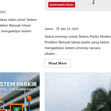
ainless steel untuk
Automatic Door
odern
2025
Solusi emoney untuk Sistem Parkir
nless steel untuk Sistem
Modern
oblem Banyak lokasi
Admin
Mei 19, 2025
m mengadopsi sistem
Solusi emoney untuk Sistem Parkir Moder
Problem Banyak lokasi parkir yang belum
ad
mengadopsi sistem emoney secara
e
ut
efisien....
usi
opi
Read
Read More
inless
more
el
about
uk
Solusi
tem
emoney
kir
untuk
dern
Sistem
Parkir
Modern