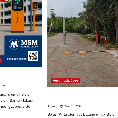
r
otomatis untuk Sistem
Automatic Door
2025
Solusi Pintu otomatis Batang untuk
omatis untuk Sistem
Sistem Parkir Modern
oblem Banyak lokasi
m mengadopsi sistem
Admin
Mei 18, 2025
..
Solusi Pintu otomatis Batang untuk Sistem