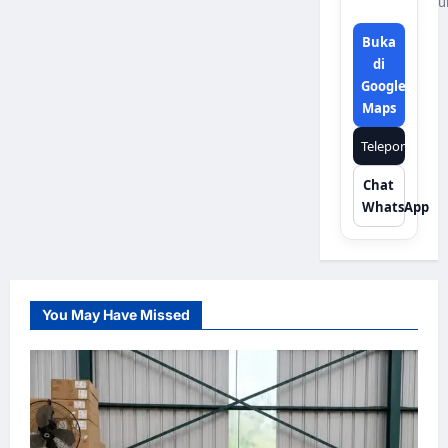
u
Buka
di
Google
Maps
Telepon
Chat
WhatsApp
You May Have Missed