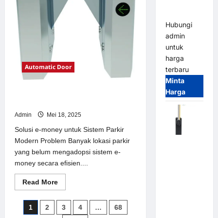
Parking
Parkir
Modern
All-in-One
Hubungi
admin
untuk
harga
Automatic Door
terbaru
Minta
Harga
Solusi e-money untuk Sistem Parkir
Modern
Admin
Mei 18, 2025
Solusi e-money untuk Sistem Parkir
Modern Problem Banyak lokasi parkir
Harga
yang belum mengadopsi sistem e-
Barrier
money secara efisien....
Gate CAME
Italy
Read
Read More
Terbaru
more
about
2026
Solusi
Paginasi
1
2
3
4
…
68
e-
Franco
money