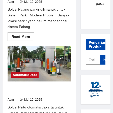
Admin
Mei 19, 2025
renni
pada
Palang
Solusi Palang parkir gilimanuk untuk
parkir
Sistem Parkir Modern Problem Banyak
Banjarbaru
lokasi parkir yang belum mengadopsi
sistem Palang...
Read
Read More
more
Pencarian
about
Produk
Solusi
Palang
parkir
gilimanuk
Penca
untuk
Sistem
Parkir
Modern
Automatic Door
Solusi Pintu otomatis Jakarta untuk
Sistem Parkir Modern
Admin
Mei 19, 2025
Solusi Pintu otomatis Jakarta untuk
Sistem Parkir Modern Problem Banyak