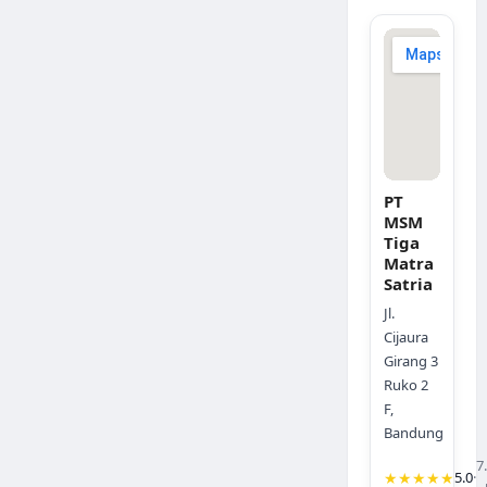
PT
MSM
Tiga
Matra
Satria
Jl.
Cijaura
Girang 3
Ruko 2
F,
Bandung
7
★★★★★
5.0
·