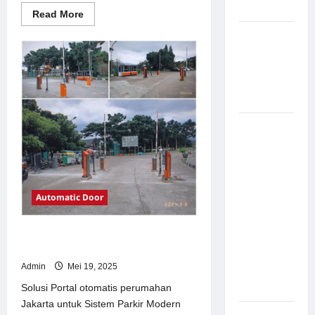
Modern
Read
Read More
more
about
Pemasangan
Solusi
Palang
TimorLeste
untuk
Parkir di
Sistem
Parkir
Pabrik
Modern
Gula Tegal
Sistem
Parkir
manless
Portable:
Solusi
Automatic Door
Modern
untuk
Solusi Portal otomatis perumahan
Manajemen
Jakarta untuk Sistem Parkir Modern
Parkir
Admin
Mei 19, 2025
Fleksibel
dan Efisien
Solusi Portal otomatis perumahan
Jakarta untuk Sistem Parkir Modern
Sistem