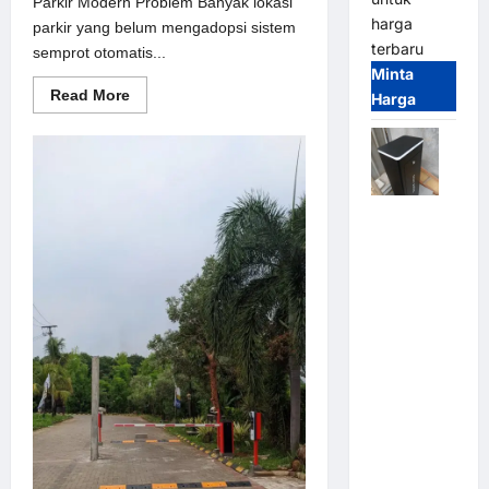
Parkir Modern Problem Banyak lokasi
harga
parkir yang belum mengadopsi sistem
terbaru
semprot otomatis...
Minta
Read
Read More
Harga
more
about
Solusi
semprot
otomatis
untuk
Sistem
Jual
Parkir
Modern
Palang
Parkir /
Barrier
Gate M
Gate DC
Motor:
Solusi
Sistem
Parkir
Tangguh