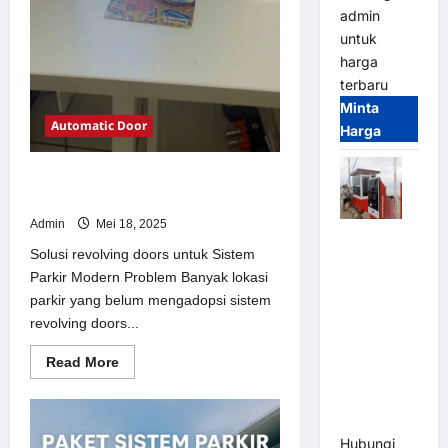
admin
untuk
harga
terbaru
Minta
Automatic Door
Harga
Solusi revolving doors untuk Sistem
Parkir Modern
Admin
Mei 18, 2025
Paket
Solusi revolving doors untuk Sistem
Sistem
Parkir Modern Problem Banyak lokasi
Parkir Semi
parkir yang belum mengadopsi sistem
Manless
revolving doors...
MSM – 2 In
2 Out |
Read
Read More
Solusi
more
about
Parkir
Solusi
revolving
Terintegrasi
doors
Hubungi
untuk