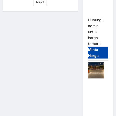
pos
Bandung |
Next
untuk
Sistem
MSM
Parkir
Modern
Parking
Hubungi
admin
untuk
harga
terbaru
Minta
Harga
Palang
Parkir
Otomatis /
Barrier
Gate M
Gate –