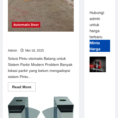
dan
Modern
Hubungi
admin
Automatic Door
untuk
harga
terbaru
Solusi Pintu otomatis Batang untuk
Minta
Sistem Parkir Modern
Harga
Admin
Mei 18, 2025
Solusi Pintu otomatis Batang untuk
Sistem Parkir Modern Problem Banyak
lokasi parkir yang belum mengadopsi
sistem Pintu...
Mobile
Portable
Read
Read More
Semi
more
about
Manless
Solusi
Parking
Pintu
otomatis
System –
Batang
untuk
Smart
Sistem