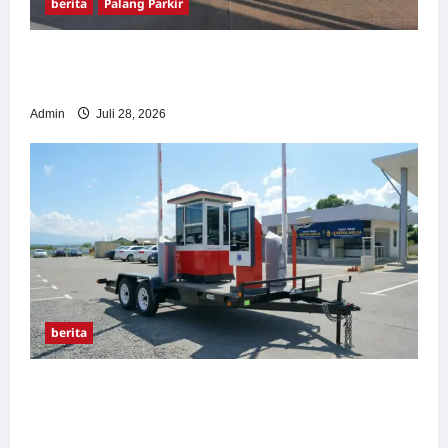
berita
Palang Parkir
Pemasangan Palang Parkir di Pabrik Gula
Tegal
Admin
Juli 28, 2026
berita
Sistem Parkir manless Portable: Solusi
Modern untuk Manajemen Parkir Fleksibel
dan Efisien