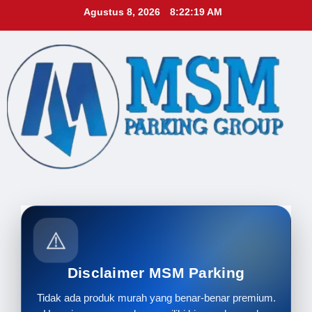
Skip
Agustus 8, 2026
8:22:21 AM
to
content
⚠️
Disclaimer MSM Parking
Tidak ada produk murah yang benar-benar premium.