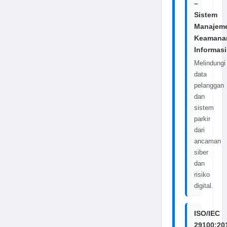
–
Sistem
Manajem
Keamana
Informasi
Melindungi
data
pelanggan
dan
sistem
parkir
dari
ancaman
siber
dan
risiko
digital.
ISO/IEC
29100:20