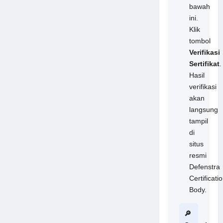
bawah
ini.
Klik
tombol
Verifikasi
Sertifikat
.
Hasil
verifikasi
akan
langsung
tampil
di
situs
resmi
Defenstra
Certificati
Body.
🔎