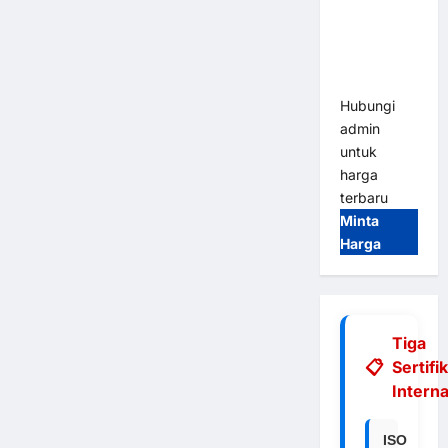
Integrasi
E-Money &
RFID Ultra-
Fast
Hubungi
admin
untuk
harga
terbaru
Minta
Harga
Tiga
Sertifi
Interna
ISO