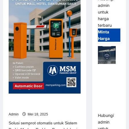
Sistem
admin
Parkir
Modern
untuk
harga
terbaru
Minta
Harga
Jual Mesin
Pintu Kaca
Otomatis
Automatic Door
(Automatic
Glass
Solusi semprot otomatis untuk
Door) Merk
Sistem Parkir Modern
Hirson
Admin
Mei 18, 2025
Hubungi
admin
Solusi semprot otomatis untuk Sistem
untuk