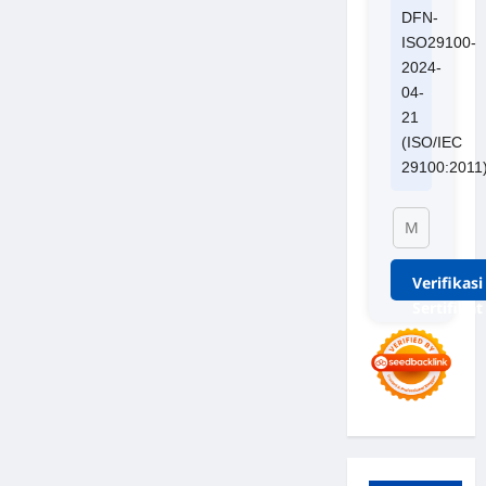
DFN-
ISO29100-
2024-
04-
21
(ISO/IEC
29100:2011
Verifikasi
Sertifikat