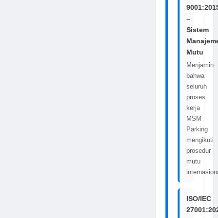
9001:201
–
Sistem
Manajem
Mutu
Menjamin
bahwa
seluruh
proses
kerja
MSM
Parking
mengikuti
prosedur
mutu
internasion
ISO/IEC
27001:20