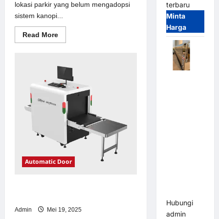
lokasi parkir yang belum mengadopsi
terbaru
sistem kanopi...
Minta
Harga
Read
Read More
more
about
Solusi
kanopi
stainless
steel
Automatic
untuk
Sistem
Folding
Parkir
Gate |
Modern
Pagar
Pintu Lipat
Otomatis
Stainless
Steel &
Automatic Door
Aluminium
(Hongmen
Solusi emoney untuk Sistem Parkir
Style)
Modern
Hubungi
Admin
Mei 19, 2025
admin