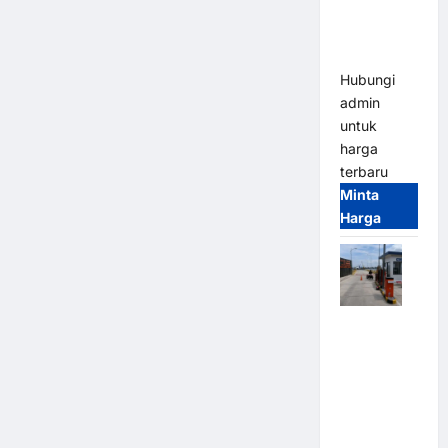
Heavy Duty
& High
Speed
Hubungi
admin
untuk
harga
terbaru
Minta
Harga
Paket
Sistem
Parkir
Cashless
Tap & Go M
Gate |