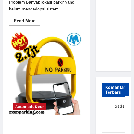
Problem Banyak lokasi parkir yang
Parkir
belum mengadopsi sistem...
Otomatis
Portabel
Read
Read More
more
Semi
about
Solusi
Manless:
Portal
Solusi
otomatis
perumahan
Cerdas Era
Jakarta
untuk
Digital di
Sistem
Indonesia
Parkir
Modern
Komentar
Terbaru
yapto
pada
Automatic Door
Palang
parkir
Solusi Palang parkir gilimanuk
Banjarbaru
untuk Sistem Parkir Modern