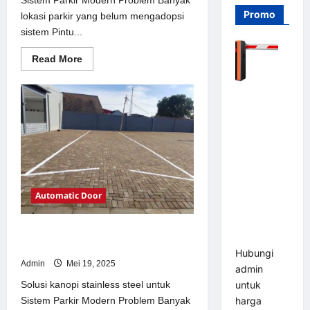
Promo
lokasi parkir yang belum mengadopsi
sistem Pintu...
Read
Read More
more
about
Solusi
Barrier
Pintu
otomatis
Gate PRO
Jakarta
116 DC |
untuk
Sistem
Palang
Parkir
Modern
Parkir
Otomatis
Brushless
Automatic Door
Adjustable
1.5-6 Detik
Solusi kanopi stainless steel untuk
(DZ-2411B)
Sistem Parkir Modern
Hubungi
Admin
Mei 19, 2025
admin
Solusi kanopi stainless steel untuk
untuk
Sistem Parkir Modern Problem Banyak
harga