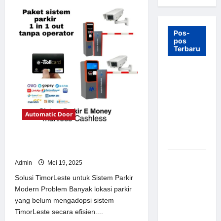
Pos-
pos
Terbaru
7 Manfaat
Swing Gate
Barrier
untuk
Automatic Door
Tempat
Wisata
Modern
Solusi TimorLeste untuk Sistem
Parkir Modern
Palang
Admin
Mei 19, 2025
Parkir
Solusi TimorLeste untuk Sistem Parkir
Otomatis –
Modern Problem Banyak lokasi parkir
Solusi
yang belum mengadopsi sistem
Canggih &
TimorLeste secara efisien....
Aman