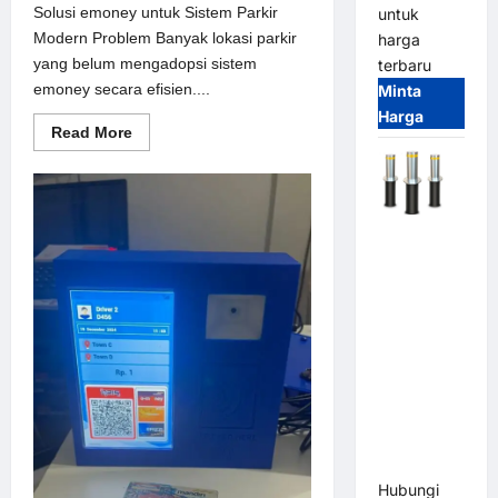
Solusi emoney untuk Sistem Parkir
untuk
Modern Problem Banyak lokasi parkir
harga
yang belum mengadopsi sistem
terbaru
emoney secara efisien....
Minta
Harga
Read
Read More
more
about
Solusi
emoney
untuk
Sistem
Automatic
Parkir
Modern
Hydraulic
Bollard
MSM |
Pengaman
Kendaraan
Heavy Duty
Tahan
Banjir
(IP68)
Hubungi