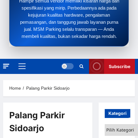
Hampir semua vendor memiliki kisaran harga dan
spesifikasi yang mirip. Perbedaannya ada pada
kejujuran kualitas hardware, pengalaman
pemasangan, dan tanggung jawab layanan purna
jual. MSM Parking selalu transparan — Anda
membeli kualitas, bukan sekadar harga rendah.
Subscribe
Primary
Menu
Home
Palang Parkir Sidoarjo
Palang Parkir
Kategori
Sidoarjo
Kategori