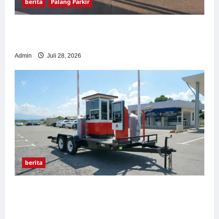
berita
Palang Parkir
Pemasangan Palang Parkir di Pabrik Gula
Tegal
Admin
Juli 28, 2026
berita
Sistem Parkir manless Portable: Solusi
Modern untuk Manajemen Parkir Fleksibel
dan Efisien