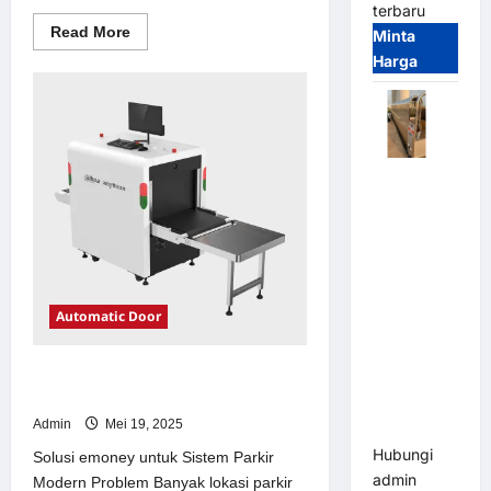
terbaru
Read
Read More
Minta
more
Harga
about
Solusi
kanopi
stainless
steel
untuk
Sistem
Parkir
Automatic
Modern
Folding
Gate |
Pagar
Pintu Lipat
Otomatis
Automatic Door
Stainless
Steel &
Solusi emoney untuk Sistem Parkir
Aluminium
Modern
(Hongmen
Admin
Mei 19, 2025
Style)
Hubungi
Solusi emoney untuk Sistem Parkir
admin
Modern Problem Banyak lokasi parkir