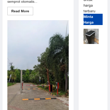
semprot otomatis...
harga
terbaru
Read
Read More
more
Minta
about
Solusi
Harga
semprot
otomatis
untuk
Sistem
Parkir
Modern
Jual
Palang
Parkir /
Barrier
Gate M
Gate DC
Motor:
Solusi
Sistem
Parkir
Tangguh