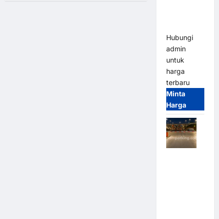
Bandung |
Modern
MSM
Parking
Hubungi
admin
untuk
harga
terbaru
Minta
Harga
Palang
Parkir
Otomatis /
Barrier
Gate M
Gate –