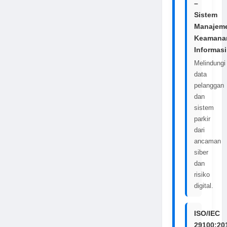
–
Sistem
Manajem
Keamana
Informasi
Melindungi
data
pelanggan
dan
sistem
parkir
dari
ancaman
siber
dan
risiko
digital.
ISO/IEC
29100:20