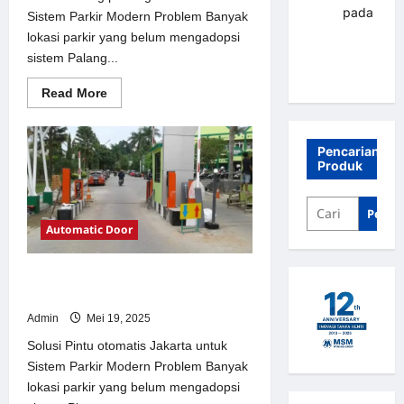
renni
pada
Sistem Parkir Modern Problem Banyak
Palang
lokasi parkir yang belum mengadopsi
parkir
sistem Palang...
Banjarbaru
Read
Read More
more
about
Solusi
Palang
Pencarian
parkir
Produk
gilimanuk
untuk
Sistem
Parkir
Penca
Modern
Automatic Door
Solusi Pintu otomatis Jakarta untuk
Sistem Parkir Modern
Admin
Mei 19, 2025
Solusi Pintu otomatis Jakarta untuk
Sistem Parkir Modern Problem Banyak
lokasi parkir yang belum mengadopsi