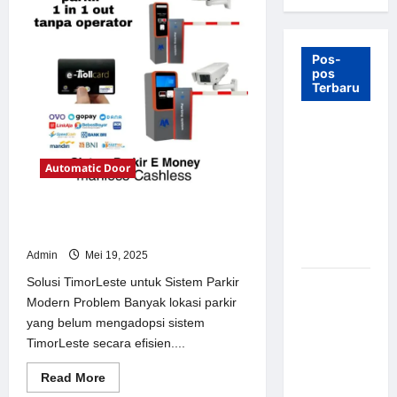
Pos-
pos
Terbaru
7 Manfaat
Swing Gate
Automatic Door
Barrier
untuk
Tempat
Solusi TimorLeste untuk Sistem
Wisata
Parkir Modern
Modern
Admin
Mei 19, 2025
Solusi TimorLeste untuk Sistem Parkir
Palang
Modern Problem Banyak lokasi parkir
Parkir
yang belum mengadopsi sistem
Otomatis –
TimorLeste secara efisien....
Solusi
Canggih &
Read
Read More
Aman
more