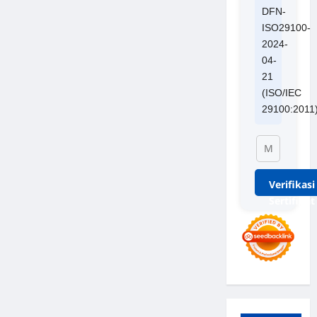
DFN-
ISO29100-
2024-
04-
21
(ISO/IEC
29100:2011
Verifikasi
Sertifikat