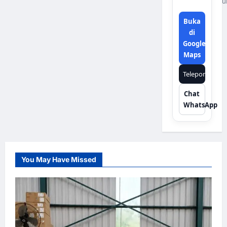
u
Buka
di
Google
Maps
Telepon
Chat
WhatsApp
You May Have Missed