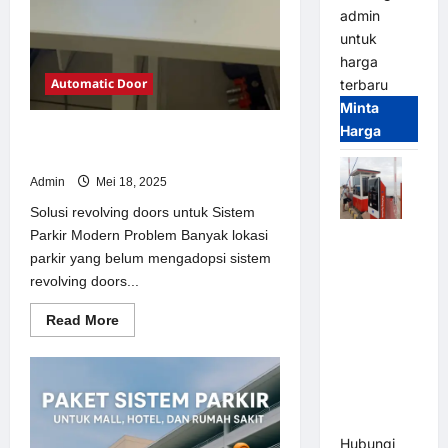
admin
untuk
harga
Automatic Door
terbaru
Minta
Harga
Solusi revolving doors untuk Sistem
Parkir Modern
Admin
Mei 18, 2025
Solusi revolving doors untuk Sistem
Parkir Modern Problem Banyak lokasi
Paket
parkir yang belum mengadopsi sistem
Sistem
revolving doors...
Parkir Semi
Manless
Read
Read More
MSM – 2 In
more
about
2 Out |
Solusi
Solusi
revolving
doors
Parkir
untuk
Sistem
Terintegrasi
Parkir
Hubungi
Modern