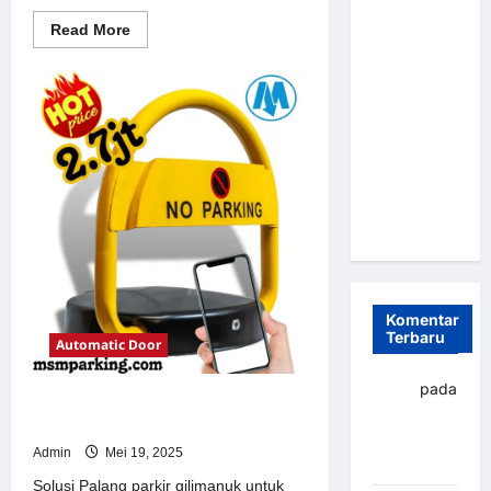
Parkir
Read
Read More
more
Otomatis
about
Portabel
Solusi
Portal
Semi
otomatis
perumahan
Manless:
Jakarta
Solusi
untuk
Sistem
Cerdas Era
Parkir
Modern
Digital di
Indonesia
Komentar
Terbaru
Automatic Door
yapto
pada
Solusi Palang parkir gilimanuk
Palang
untuk Sistem Parkir Modern
parkir
Admin
Mei 19, 2025
Banjarbaru
Solusi Palang parkir gilimanuk untuk