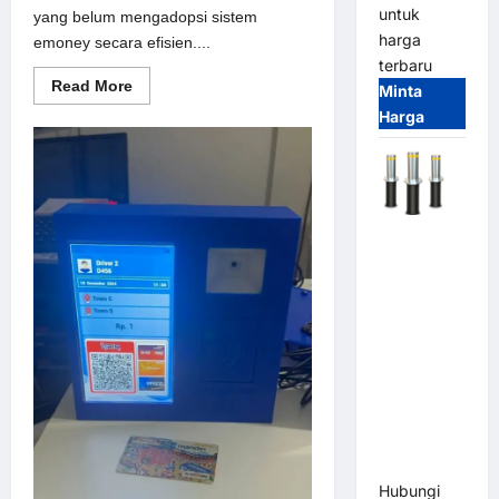
untuk
yang belum mengadopsi sistem
harga
emoney secara efisien....
terbaru
Read
Read More
Minta
more
Harga
about
Solusi
emoney
untuk
Sistem
Parkir
Modern
Automatic
Hydraulic
Bollard
MSM |
Pengaman
Kendaraan
Heavy Duty
Tahan
Banjir
(IP68)
Hubungi