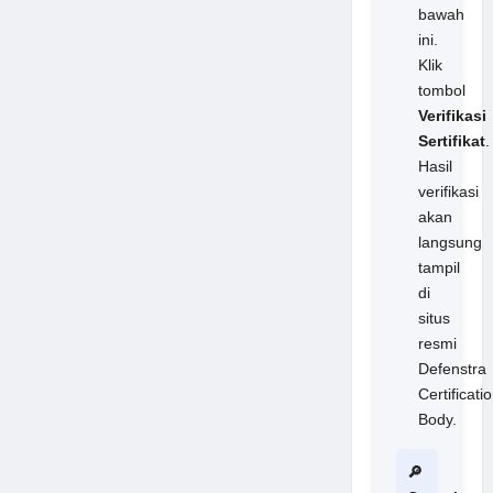
bawah
ini.
Klik
tombol
Verifikasi
Sertifikat
.
Hasil
verifikasi
akan
langsung
tampil
di
situs
resmi
Defenstra
Certificati
Body.
🔎