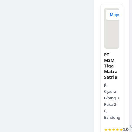
PT
MSM
Tiga
Matra
Satria
Jl.
Cijaura
Girang 3
Ruko 2
F,
Bandung
7
★★★★★
5.0
·