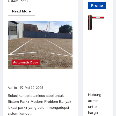
sistem Pintu...
Promo
Read
Read More
more
about
Solusi
Pintu
otomatis
Jakarta
Barrier
untuk
Sistem
Gate PRO
Parkir
116 DC |
Modern
Palang
Parkir
Automatic Door
Otomatis
Brushless
Solusi kanopi stainless steel untuk
Adjustable
Sistem Parkir Modern
1.5-6 Detik
Admin
Mei 19, 2025
(DZ-2411B)
Hubungi
Solusi kanopi stainless steel untuk
admin
Sistem Parkir Modern Problem Banyak
untuk
lokasi parkir yang belum mengadopsi
harga
sistem kanopi...