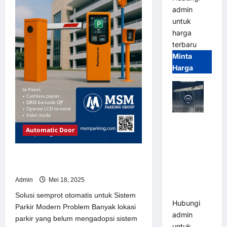
admin
untuk
harga
terbaru
Minta
Harga
Jual Mesin
Automatic Door
Pintu Kaca
Otomatis
(Automatic
Solusi semprot otomatis untuk
Sistem Parkir Modern
Glass
Door) Merk
Admin
Mei 18, 2025
Hirson
Solusi semprot otomatis untuk Sistem
Hubungi
Parkir Modern Problem Banyak lokasi
admin
parkir yang belum mengadopsi sistem
untuk