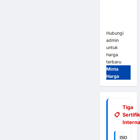
Integrasi
E-Money &
RFID Ultra-
Fast
Hubungi
admin
untuk
harga
terbaru
Minta
Harga
Tiga
Sertifi
Interna
ISO