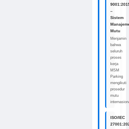
9001:201
–
Sistem
Manajem
Mutu
Menjamin
bahwa
seluruh
proses
kerja
MSM
Parking
mengikuti
prosedur
mutu
internasion
ISO/IEC
27001:20