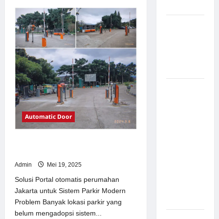
about
Modern
Solusi
TimorLeste
untuk
Pemasangan
Sistem
Palang
Parkir
Modern
Parkir di
Pabrik
Gula Tegal
Sistem
Parkir
manless
Automatic Door
Portable:
Solusi
Solusi Portal otomatis perumahan
Modern
Jakarta untuk Sistem Parkir Modern
untuk
Admin
Mei 19, 2025
Manajemen
Parkir
Solusi Portal otomatis perumahan
Fleksibel
Jakarta untuk Sistem Parkir Modern
dan Efisien
Problem Banyak lokasi parkir yang
belum mengadopsi sistem...
Sistem