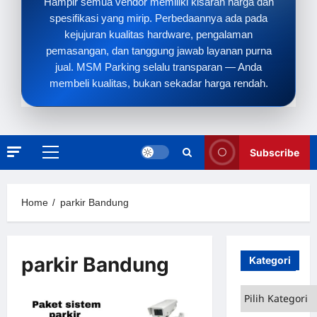
Hampir semua vendor memiliki kisaran harga dan
spesifikasi yang mirip. Perbedaannya ada pada
kejujuran kualitas hardware, pengalaman
pemasangan, dan tanggung jawab layanan purna
jual. MSM Parking selalu transparan — Anda
membeli kualitas, bukan sekadar harga rendah.
Subscribe
Primary
Menu
Home
parkir Bandung
parkir Bandung
Kategori
Kategori