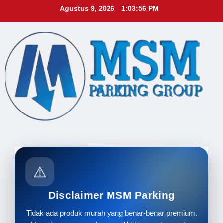
Skip
Agustus 9, 2026
1:03:57 PM
to
content
⚠️
Disclaimer MSM Parking
Tidak ada produk murah yang benar-benar premium.