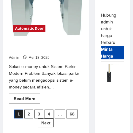
Parking
All-in-One
Hubungi
admin
Automatic Door
untuk
harga
terbaru
Solusi e-money untuk Sistem Parkir
Minta
Modern
Harga
Admin
Mei 18, 2025
Solusi e-money untuk Sistem Parkir
Modern Problem Banyak lokasi parkir
yang belum mengadopsi sistem e-
money secara efisien....
Harga
Barrier
Read
Read More
Gate CAME
more
about
Italy
Solusi
Paginasi
1
2
3
4
…
68
Terbaru
e-
money
2026
pos
Next
untuk
Sistem
Franco
Parkir