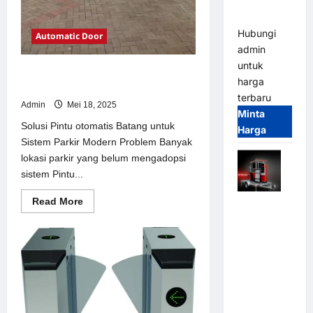
dan
Modern
Hubungi
Automatic Door
admin
untuk
Solusi Pintu otomatis Batang untuk
harga
Sistem Parkir Modern
terbaru
Admin
Mei 18, 2025
Minta
Solusi Pintu otomatis Batang untuk
Harga
Sistem Parkir Modern Problem Banyak
lokasi parkir yang belum mengadopsi
sistem Pintu...
Read
Read More
Mobile
more
Portable
about
Solusi
Semi
Pintu
otomatis
Manless
Batang
Parking
untuk
Sistem
System –
Parkir
Modern
Smart