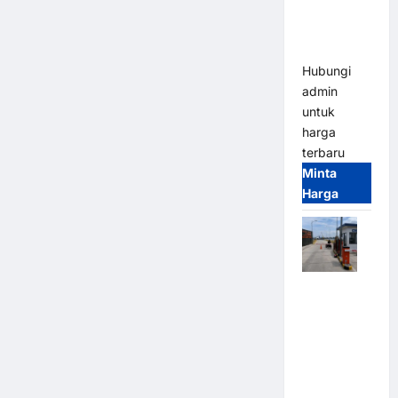
Heavy Duty
& High
Speed
Hubungi
admin
untuk
harga
terbaru
Minta
Harga
Paket
Sistem
Parkir
Cashless
Tap & Go M
Gate |