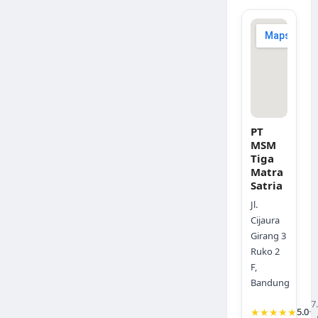
PT
MSM
Tiga
Matra
Satria
Jl.
Cijaura
Girang 3
Ruko 2
F,
Bandung
7
★★★★★
5.0
·