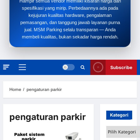
Hampir semua vendor memiliki kisaran harga dan
spesifikasi yang mirip. Perbedaannya ada pada
kejujuran kualitas hardware, pengalaman
pemasangan, dan tanggung jawab layanan purna
jual. MSM Parking selalu transparan — Anda
membeli kualitas, bukan sekadar harga rendah.
Subscribe
Primary
Menu
Home
pengaturan parkir
pengaturan parkir
Kategori
Kategori