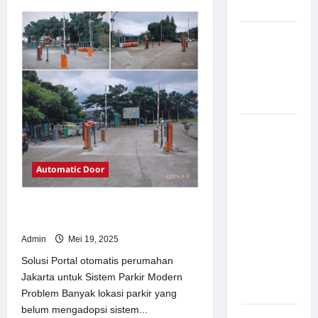
about
Modern
Solusi
TimorLeste
untuk
Pemasangan
Sistem
Palang
Parkir
Modern
Parkir di
Pabrik
Gula Tegal
Sistem
Parkir
manless
Automatic Door
Portable:
Solusi
Solusi Portal otomatis perumahan
Modern
Jakarta untuk Sistem Parkir Modern
untuk
Admin
Mei 19, 2025
Manajemen
Parkir
Solusi Portal otomatis perumahan
Fleksibel
Jakarta untuk Sistem Parkir Modern
dan Efisien
Problem Banyak lokasi parkir yang
belum mengadopsi sistem...
Sistem