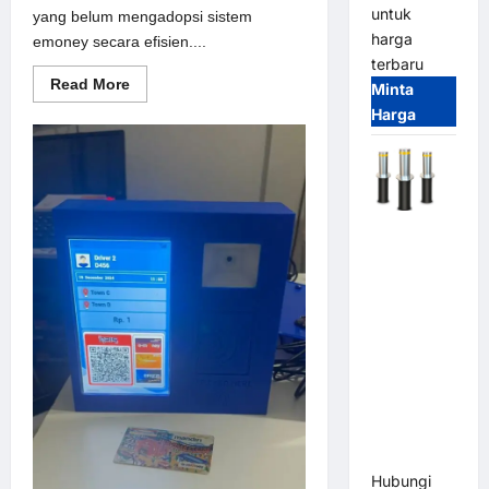
untuk
yang belum mengadopsi sistem
harga
emoney secara efisien....
terbaru
Read
Read More
Minta
more
Harga
about
Solusi
emoney
untuk
Sistem
Parkir
Modern
Automatic
Hydraulic
Bollard
MSM |
Pengaman
Kendaraan
Heavy Duty
Tahan
Banjir
(IP68)
Hubungi