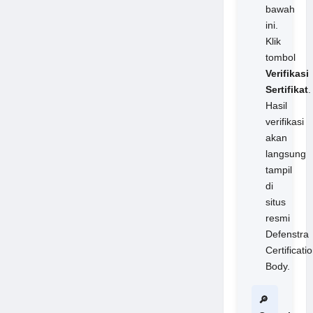
bawah
ini.
Klik
tombol
Verifikasi
Sertifikat
.
Hasil
verifikasi
akan
langsung
tampil
di
situs
resmi
Defenstra
Certificati
Body.
🔎