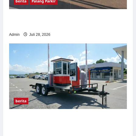
berita
Palang Parkir
Pemasangan Palang Parkir di Pabrik Gula
Tegal
Admin
Juli 28, 2026
berita
Sistem Parkir manless Portable: Solusi
Modern untuk Manajemen Parkir Fleksibel
dan Efisien