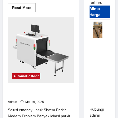
terbaru
Read
Read More
Minta
more
Harga
about
Solusi
kanopi
stainless
steel
untuk
Sistem
Parkir
Automatic
Modern
Folding
Gate |
Pagar
Pintu Lipat
Otomatis
Automatic Door
Stainless
Steel &
Solusi emoney untuk Sistem Parkir
Aluminium
Modern
(Hongmen
Admin
Mei 19, 2025
Style)
Hubungi
Solusi emoney untuk Sistem Parkir
admin
Modern Problem Banyak lokasi parkir