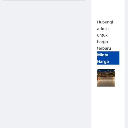
Bandung |
Modern
MSM
Parking
Hubungi
admin
untuk
harga
terbaru
Minta
Harga
Palang
Parkir
Otomatis /
Barrier
Gate M
Gate –