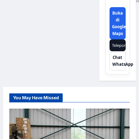
u
Buka
di
Google
Maps
Telepon
Chat
WhatsApp
You May Have Missed