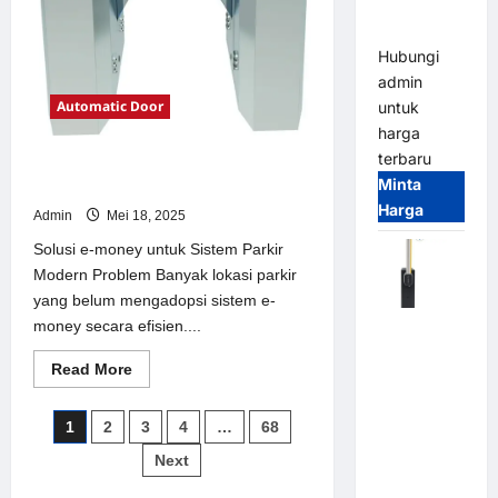
Parking
All-in-One
Hubungi
admin
Automatic Door
untuk
harga
terbaru
Solusi e-money untuk Sistem Parkir
Minta
Modern
Harga
Admin
Mei 18, 2025
Solusi e-money untuk Sistem Parkir
Modern Problem Banyak lokasi parkir
yang belum mengadopsi sistem e-
money secara efisien....
Harga
Barrier
Read
Read More
Gate CAME
more
about
Italy
Solusi
Paginasi
1
2
3
4
…
68
Terbaru
e-
money
2026
pos
Next
untuk
Sistem
Franco
Parkir