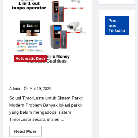
Pos-
pos
Terbaru
7 Manfaat
Swing Gate
Automatic Door
Barrier
untuk
Tempat
Solusi TimorLeste untuk Sistem
Wisata
Parkir Modern
Modern
Admin
Mei 19, 2025
Solusi TimorLeste untuk Sistem Parkir
Palang
Modern Problem Banyak lokasi parkir
Parkir
yang belum mengadopsi sistem
Otomatis –
TimorLeste secara efisien....
Solusi
Canggih &
Read
Read More
Aman
more