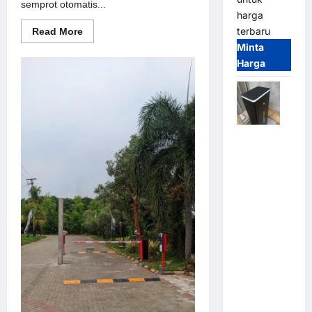
semprot otomatis...
harga
terbaru
Read
Read More
more
Minta
about
Solusi
Harga
semprot
otomatis
untuk
Sistem
Parkir
Modern
Jual
Palang
Parkir /
Barrier
Gate M
Gate DC
Motor:
Solusi
Sistem
Parkir
Tangguh