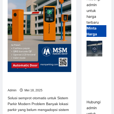
admin
untuk
harga
terbaru
Minta
Harga
Jual Mesin
Automatic Door
Pintu Kaca
Otomatis
(Automatic
Solusi semprot otomatis untuk
Sistem Parkir Modern
Glass
Door) Merk
Admin
Mei 18, 2025
Hirson
Solusi semprot otomatis untuk Sistem
Hubungi
Parkir Modern Problem Banyak lokasi
admin
parkir yang belum mengadopsi sistem
untuk