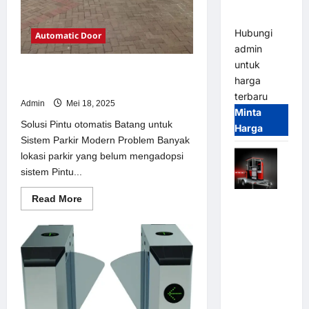
dan
Modern
Hubungi
Automatic Door
admin
untuk
Solusi Pintu otomatis Batang untuk
harga
Sistem Parkir Modern
terbaru
Admin
Mei 18, 2025
Minta
Solusi Pintu otomatis Batang untuk
Harga
Sistem Parkir Modern Problem Banyak
lokasi parkir yang belum mengadopsi
sistem Pintu...
Read
Read More
Mobile
more
Portable
about
Solusi
Semi
Pintu
otomatis
Manless
Batang
Parking
untuk
Sistem
System –
Parkir
Modern
Smart