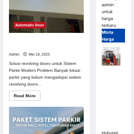
admin
untuk
harga
Automatic Door
terbaru
Minta
Harga
Solusi revolving doors untuk Sistem
Parkir Modern
Admin
Mei 18, 2025
Solusi revolving doors untuk Sistem
Parkir Modern Problem Banyak lokasi
Paket
parkir yang belum mengadopsi sistem
Sistem
revolving doors...
Parkir Semi
Manless
Read
Read More
MSM – 2 In
more
about
2 Out |
Solusi
Solusi
revolving
doors
Parkir
untuk
Sistem
Terintegrasi
Parkir
Hubungi
Modern