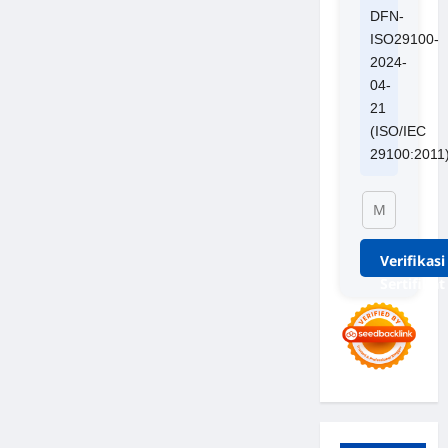
DFN-
ISO29100-
2024-
04-
21
(ISO/IEC
29100:2011
Verifikasi
Sertifikat