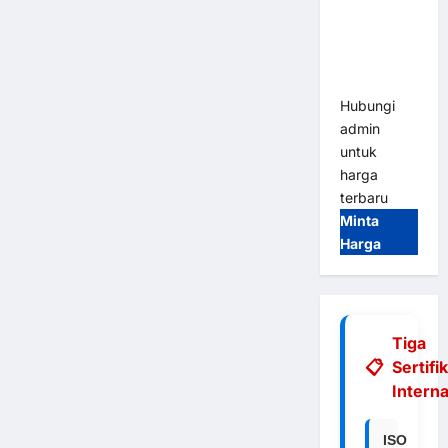
Integrasi
E-Money &
RFID Ultra-
Fast
Hubungi
admin
untuk
harga
terbaru
Minta
Harga
Tiga
Sertifi
Interna
ISO