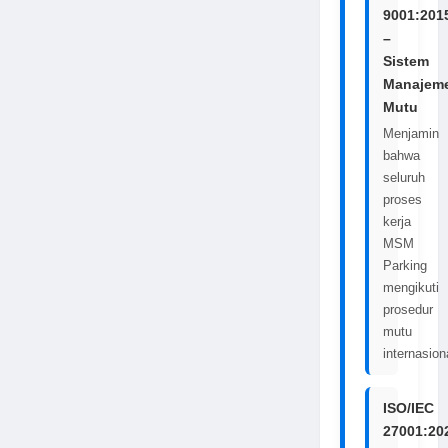
9001:201
–
Sistem
Manajem
Mutu
Menjamin
bahwa
seluruh
proses
kerja
MSM
Parking
mengikuti
prosedur
mutu
internasion
ISO/IEC
27001:20