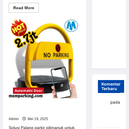
Parkir
Read
Read More
more
Otomatis
about
Portabel
Solusi
Portal
Semi
otomatis
perumahan
Manless:
Jakarta
Solusi
untuk
Sistem
Cerdas Era
Parkir
Modern
Digital di
Indonesia
Komentar
Terbaru
Automatic Door
yapto
pada
Solusi Palang parkir gilimanuk
Palang
untuk Sistem Parkir Modern
parkir
Admin
Mei 19, 2025
Banjarbaru
Solusi Palang parkir gilimanuk untuk