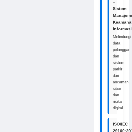
–
Sistem
Manajem
Keamana
Informasi
Melindungi
data
pelanggan
dan
sistem
parkir
dari
ancaman
siber
dan
risiko
digital.
ISO/IEC
29100:20