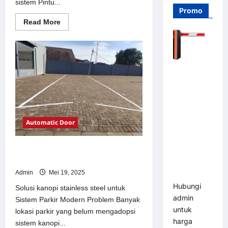
sistem Pintu...
Promo
Read
Read More
more
about
Solusi
Pintu
otomatis
Jakarta
Barrier
untuk
Sistem
Gate PRO
Parkir
116 DC |
Modern
Palang
Parkir
Automatic Door
Otomatis
Brushless
Solusi kanopi stainless steel untuk
Adjustable
Sistem Parkir Modern
1.5-6 Detik
Admin
Mei 19, 2025
(DZ-2411B)
Hubungi
Solusi kanopi stainless steel untuk
admin
Sistem Parkir Modern Problem Banyak
untuk
lokasi parkir yang belum mengadopsi
harga
sistem kanopi...