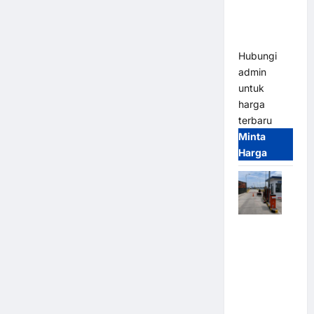
Heavy Duty
& High
Speed
Hubungi
admin
untuk
harga
terbaru
Minta
Harga
Paket
Sistem
Parkir
Cashless
Tap & Go M
Gate |