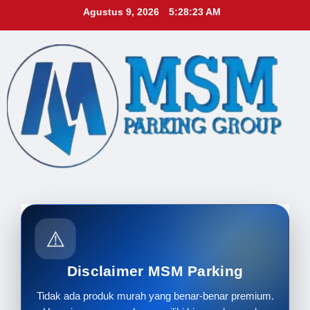
Skip
Agustus 9, 2026
5:28:25 AM
to
content
⚠️
Disclaimer MSM Parking
Tidak ada produk murah yang benar-benar premium.