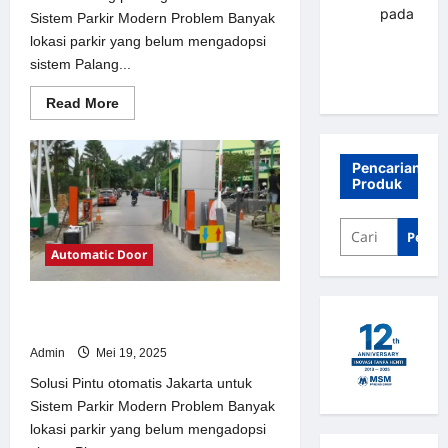
renni
pada
Sistem Parkir Modern Problem Banyak
Palang
lokasi parkir yang belum mengadopsi
parkir
sistem Palang...
Banjarbaru
Read
Read More
more
about
Solusi
Palang
Pencarian
parkir
Produk
gilimanuk
untuk
Sistem
Parkir
Penca
Modern
Automatic Door
Solusi Pintu otomatis Jakarta untuk
Sistem Parkir Modern
Admin
Mei 19, 2025
Solusi Pintu otomatis Jakarta untuk
Sistem Parkir Modern Problem Banyak
lokasi parkir yang belum mengadopsi