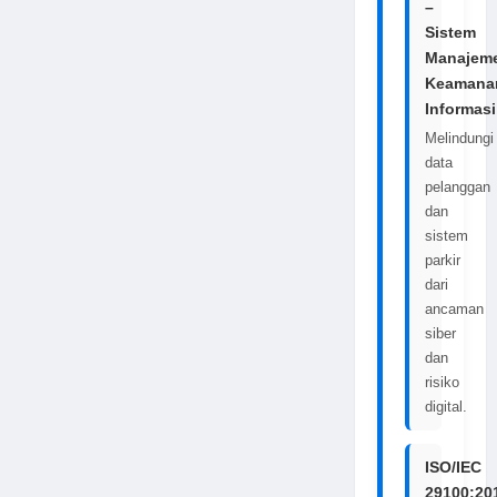
–
Sistem
Manajem
Keamana
Informasi
Melindungi
data
pelanggan
dan
sistem
parkir
dari
ancaman
siber
dan
risiko
digital.
ISO/IEC
29100:20