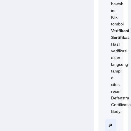
bawah
ini.
Klik
tombol
Verifikasi
Sertifikat
.
Hasil
verifikasi
akan
langsung
tampil
di
situs
resmi
Defenstra
Certificati
Body.
🔎