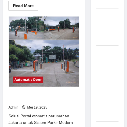
Modern
Read
Read More
more
about
Pemasangan
Solusi
Palang
TimorLeste
untuk
Parkir di
Sistem
Parkir
Pabrik
Modern
Gula Tegal
Sistem
Parkir
manless
Portable:
Solusi
Automatic Door
Modern
untuk
Solusi Portal otomatis perumahan
Manajemen
Jakarta untuk Sistem Parkir Modern
Parkir
Admin
Mei 19, 2025
Fleksibel
dan Efisien
Solusi Portal otomatis perumahan
Jakarta untuk Sistem Parkir Modern
Sistem