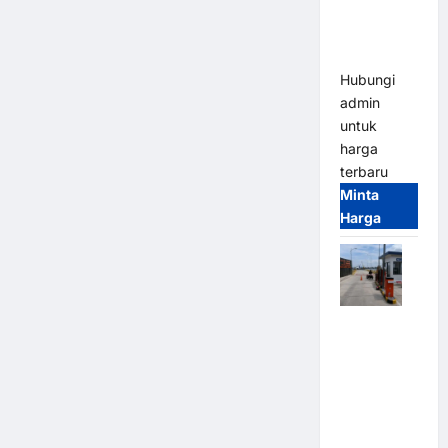
Heavy Duty
& High
Speed
Hubungi
admin
untuk
harga
terbaru
Minta
Harga
Paket
Sistem
Parkir
Cashless
Tap & Go M
Gate |