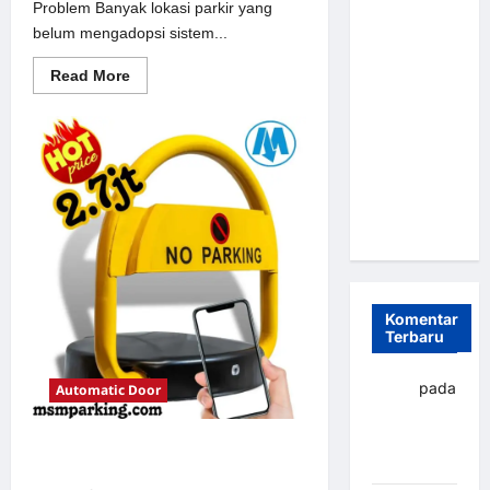
Problem Banyak lokasi parkir yang
Parkir
belum mengadopsi sistem...
Otomatis
Portabel
Read
Read More
more
Semi
about
Solusi
Manless:
Portal
Solusi
otomatis
perumahan
Cerdas Era
Jakarta
untuk
Digital di
Sistem
Indonesia
Parkir
Modern
Komentar
Terbaru
yapto
pada
Automatic Door
Palang
parkir
Solusi Palang parkir gilimanuk
Banjarbaru
untuk Sistem Parkir Modern