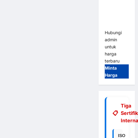
Integrasi
E-Money &
RFID Ultra-
Fast
Hubungi
admin
untuk
harga
terbaru
Minta
Harga
Tiga
Sertifi
Interna
ISO