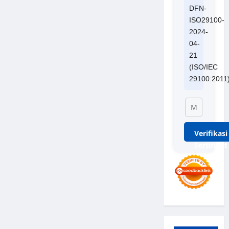
DFN-
ISO29100-
2024-
04-
21
(ISO/IEC
29100:2011
Verifikasi
Sertifikat