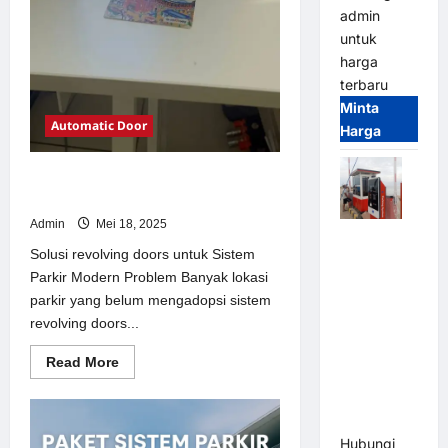
admin
untuk
harga
terbaru
Minta
Automatic Door
Harga
Solusi revolving doors untuk Sistem
Parkir Modern
Admin
Mei 18, 2025
Paket
Solusi revolving doors untuk Sistem
Sistem
Parkir Modern Problem Banyak lokasi
Parkir Semi
parkir yang belum mengadopsi sistem
Manless
revolving doors...
MSM – 2 In
2 Out |
Read
Read More
Solusi
more
about
Parkir
Solusi
revolving
Terintegrasi
doors
Hubungi
untuk