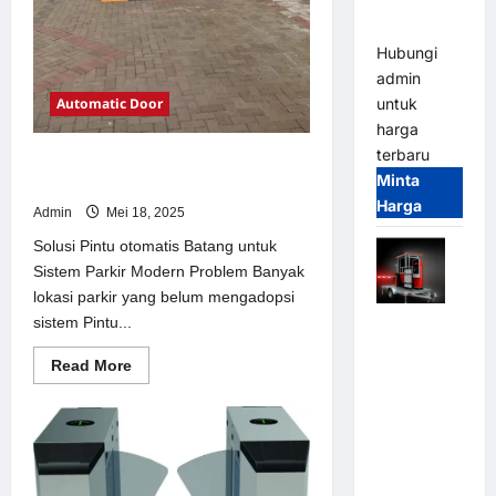
dan
Modern
Hubungi
admin
Automatic Door
untuk
harga
terbaru
Solusi Pintu otomatis Batang untuk
Minta
Sistem Parkir Modern
Harga
Admin
Mei 18, 2025
Solusi Pintu otomatis Batang untuk
Sistem Parkir Modern Problem Banyak
lokasi parkir yang belum mengadopsi
sistem Pintu...
Mobile
Portable
Read
Read More
Semi
more
about
Manless
Solusi
Parking
Pintu
otomatis
System –
Batang
untuk
Smart
Sistem