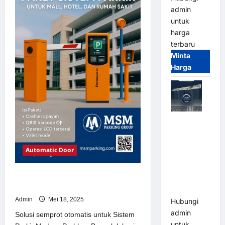
Sistem
admin
Parkir
Modern
untuk
harga
terbaru
Minta
Harga
Jual Mesin
Pintu Kaca
Otomatis
Automatic Door
(Automatic
Glass
Solusi semprot otomatis untuk
Door) Merk
Sistem Parkir Modern
Hirson
Admin
Mei 18, 2025
Hubungi
admin
Solusi semprot otomatis untuk Sistem
untuk