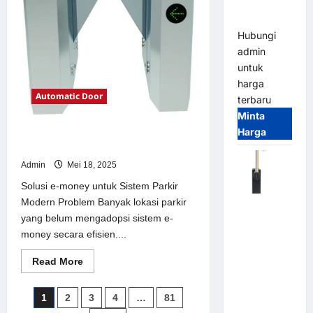
Parking
Parkir
Modern
All-in-One
Hubungi
admin
untuk
harga
Automatic Door
terbaru
Minta
Harga
Solusi e-money untuk Sistem Parkir
Modern
Admin
Mei 18, 2025
Solusi e-money untuk Sistem Parkir
Modern Problem Banyak lokasi parkir
Harga
yang belum mengadopsi sistem e-
Barrier
money secara efisien....
Gate CAME
Italy
Read
Read More
Terbaru
more
about
2026
Solusi
Paginasi
1
2
3
4
…
81
e-
Franco
money