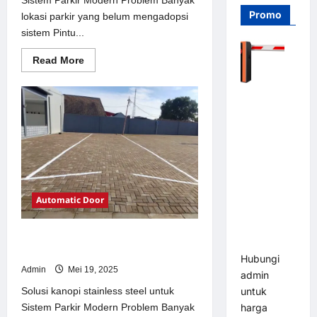
Promo
lokasi parkir yang belum mengadopsi
sistem Pintu...
Read
Read More
more
about
Solusi
Barrier
Pintu
otomatis
Gate PRO
Jakarta
116 DC |
untuk
Sistem
Palang
Parkir
Modern
Parkir
Otomatis
Brushless
Automatic Door
Adjustable
1.5-6 Detik
Solusi kanopi stainless steel untuk
(DZ-2411B)
Sistem Parkir Modern
Hubungi
Admin
Mei 19, 2025
admin
Solusi kanopi stainless steel untuk
untuk
Sistem Parkir Modern Problem Banyak
harga