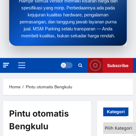
Hampir semua vendor memiliki kisaran harga dan
spesifikasi yang mirip. Perbedaannya ada pada
kejujuran kualitas hardware, pengalaman
pemasangan, dan tanggung jawab layanan purna
jual. MSM Parking selalu transparan — Anda
membeli kualitas, bukan sekadar harga rendah.
Subscribe
Primary
Menu
Home
Pintu otomatis Bengkulu
Pintu otomatis
Kategori
Bengkulu
Kategori