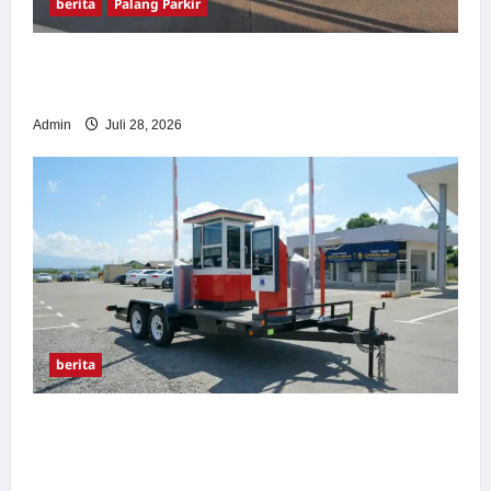
berita
Palang Parkir
Pemasangan Palang Parkir di Pabrik Gula
Tegal
Admin
Juli 28, 2026
berita
Sistem Parkir manless Portable: Solusi
Modern untuk Manajemen Parkir Fleksibel
dan Efisien