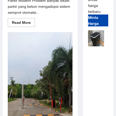
Parkir Modern Problem Banyak lokasi
harga
parkir yang belum mengadopsi sistem
terbaru
semprot otomatis...
Minta
Read
Read More
Harga
more
about
Solusi
semprot
otomatis
untuk
Sistem
Jual
Parkir
Modern
Palang
Parkir /
Barrier
Gate M
Gate DC
Motor:
Solusi
Sistem
Parkir
Tangguh