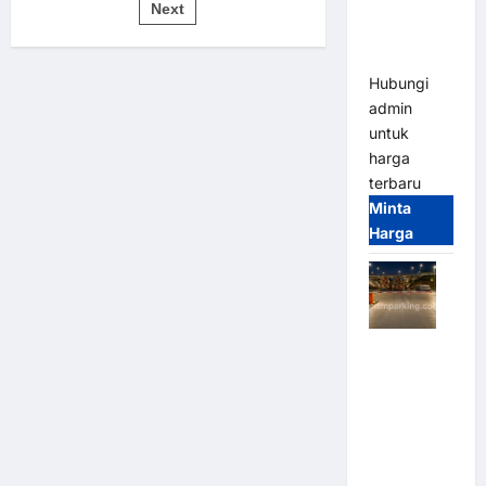
pos
Bandung |
Next
untuk
Sistem
MSM
Parkir
Modern
Parking
Hubungi
admin
untuk
harga
terbaru
Minta
Harga
Palang
Parkir
Otomatis /
Barrier
Gate M
Gate –