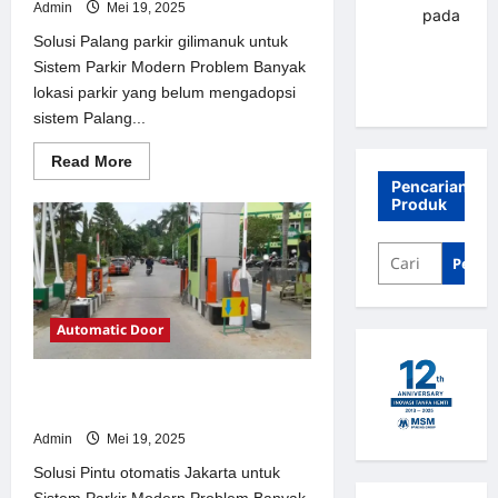
Admin
Mei 19, 2025
renni
pada
Palang
Solusi Palang parkir gilimanuk untuk
parkir
Sistem Parkir Modern Problem Banyak
Banjarbaru
lokasi parkir yang belum mengadopsi
sistem Palang...
Read
Read More
more
Pencarian
about
Produk
Solusi
Palang
parkir
gilimanuk
Penca
untuk
Sistem
Parkir
Modern
Automatic Door
Solusi Pintu otomatis Jakarta untuk
Sistem Parkir Modern
Admin
Mei 19, 2025
Solusi Pintu otomatis Jakarta untuk
Sistem Parkir Modern Problem Banyak