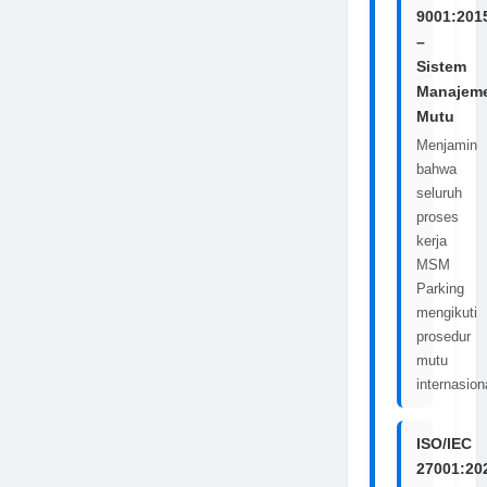
9001:201
–
Sistem
Manajem
Mutu
Menjamin
bahwa
seluruh
proses
kerja
MSM
Parking
mengikuti
prosedur
mutu
internasion
ISO/IEC
27001:20