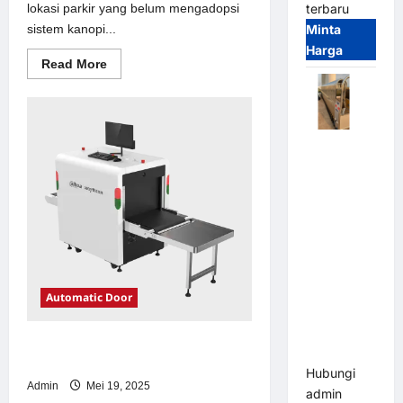
lokasi parkir yang belum mengadopsi
terbaru
sistem kanopi...
Minta
Harga
Read
Read More
more
about
Solusi
kanopi
stainless
steel
Automatic
untuk
Sistem
Folding
Parkir
Gate |
Modern
Pagar
Pintu Lipat
Otomatis
Stainless
Steel &
Automatic Door
Aluminium
(Hongmen
Solusi emoney untuk Sistem Parkir
Style)
Modern
Hubungi
Admin
Mei 19, 2025
admin