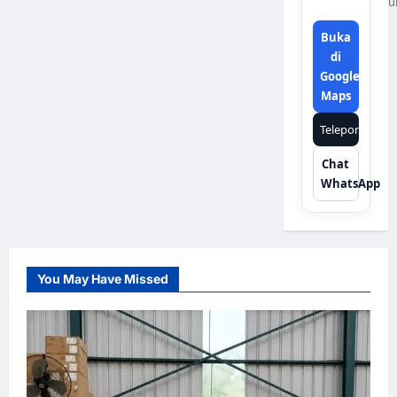
u
Buka
di
Google
Maps
Telepon
Chat
WhatsApp
You May Have Missed