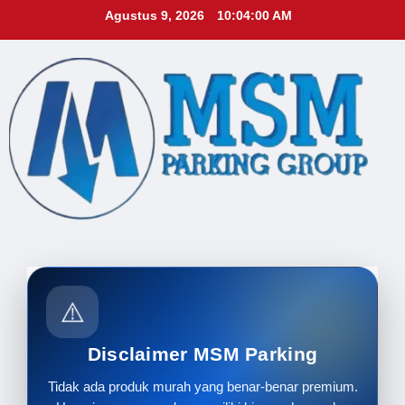
Skip
Agustus 9, 2026
10:04:02 AM
to
content
⚠️
Disclaimer MSM Parking
Tidak ada produk murah yang benar-benar premium.