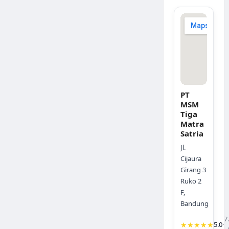
PT
MSM
Tiga
Matra
Satria
Jl.
Cijaura
Girang 3
Ruko 2
F,
Bandung
7
★★★★★
5.0
·