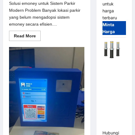
Solusi emoney untuk Sistem Parkir
untuk
Modern Problem Banyak lokasi parkir
harga
yang belum mengadopsi sistem
terbaru
emoney secara efisien....
Minta
Harga
Read
Read More
more
about
Solusi
emoney
untuk
Sistem
Automatic
Parkir
Modern
Hydraulic
Bollard
MSM |
Pengaman
Kendaraan
Heavy Duty
Tahan
Banjir
(IP68)
Hubungi