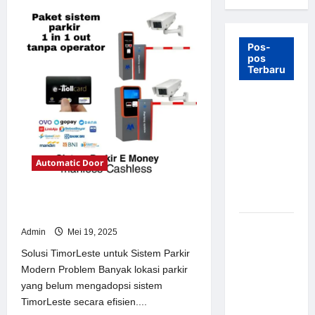
Pos-
pos
Terbaru
7 Manfaat
Swing Gate
Barrier
untuk
Automatic Door
Tempat
Wisata
Modern
Solusi TimorLeste untuk Sistem
Parkir Modern
Palang
Admin
Mei 19, 2025
Parkir
Solusi TimorLeste untuk Sistem Parkir
Otomatis –
Modern Problem Banyak lokasi parkir
Solusi
yang belum mengadopsi sistem
Canggih &
TimorLeste secara efisien....
Aman