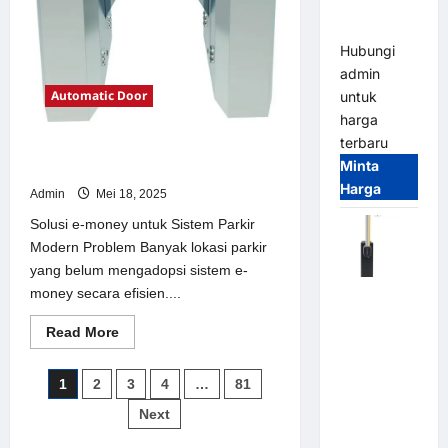
Parking
All-in-One
Hubungi
admin
Automatic Door
untuk
harga
terbaru
Solusi e-money untuk Sistem Parkir
Minta
Modern
Harga
Admin
Mei 18, 2025
Solusi e-money untuk Sistem Parkir
Modern Problem Banyak lokasi parkir
yang belum mengadopsi sistem e-
money secara efisien....
Harga
Barrier
Read
Read More
Gate CAME
more
about
Italy
Solusi
Paginasi
1
2
3
4
…
81
Terbaru
e-
money
2026
pos
Next
untuk
Sistem
Franco
Parkir