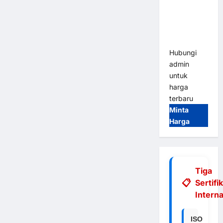
Integrasi
E-Money &
RFID Ultra-
Fast
Hubungi
admin
untuk
harga
terbaru
Minta
Harga
Tiga
Sertifi
Interna
ISO