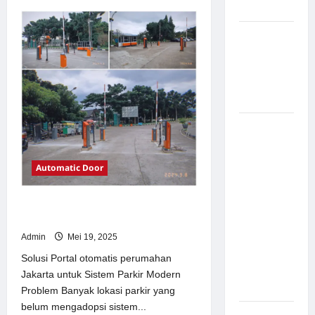
about
Modern
Solusi
TimorLeste
untuk
Pemasangan
Sistem
Palang
Parkir
Modern
Parkir di
Pabrik
Gula Tegal
Sistem
Parkir
manless
Automatic Door
Portable:
Solusi
Solusi Portal otomatis perumahan
Modern
Jakarta untuk Sistem Parkir Modern
untuk
Admin
Mei 19, 2025
Manajemen
Parkir
Solusi Portal otomatis perumahan
Fleksibel
Jakarta untuk Sistem Parkir Modern
dan Efisien
Problem Banyak lokasi parkir yang
belum mengadopsi sistem...
Sistem