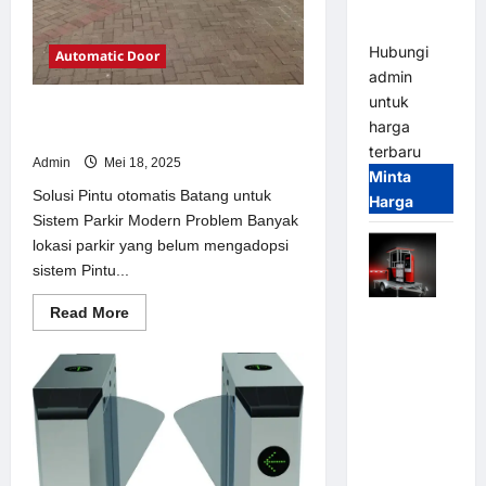
dan
Modern
Hubungi
Automatic Door
admin
untuk
Solusi Pintu otomatis Batang untuk
harga
Sistem Parkir Modern
terbaru
Admin
Mei 18, 2025
Minta
Solusi Pintu otomatis Batang untuk
Harga
Sistem Parkir Modern Problem Banyak
lokasi parkir yang belum mengadopsi
sistem Pintu...
Read
Read More
Mobile
more
Portable
about
Solusi
Semi
Pintu
otomatis
Manless
Batang
Parking
untuk
Sistem
System –
Parkir
Modern
Smart