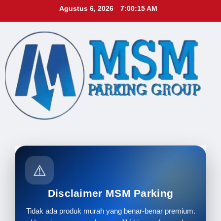
Skip
Agustus 6, 2026
7:00:16 AM
to
content
⚠️
Disclaimer MSM Parking
Tidak ada produk murah yang benar-benar premium.