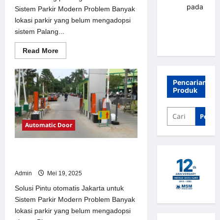
renni
pada
Sistem Parkir Modern Problem Banyak
Palang
lokasi parkir yang belum mengadopsi
parkir
sistem Palang...
Banjarbaru
Read
Read More
more
about
Solusi
Palang
Pencarian
parkir
Produk
gilimanuk
untuk
Sistem
Parkir
Penca
Modern
Automatic Door
Solusi Pintu otomatis Jakarta untuk
Sistem Parkir Modern
Admin
Mei 19, 2025
Solusi Pintu otomatis Jakarta untuk
Sistem Parkir Modern Problem Banyak
lokasi parkir yang belum mengadopsi