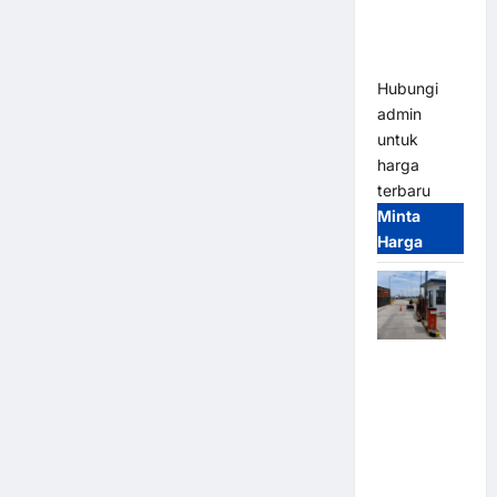
Heavy Duty
& High
Speed
Hubungi
admin
untuk
harga
terbaru
Minta
Harga
Paket
Sistem
Parkir
Cashless
Tap & Go M
Gate |