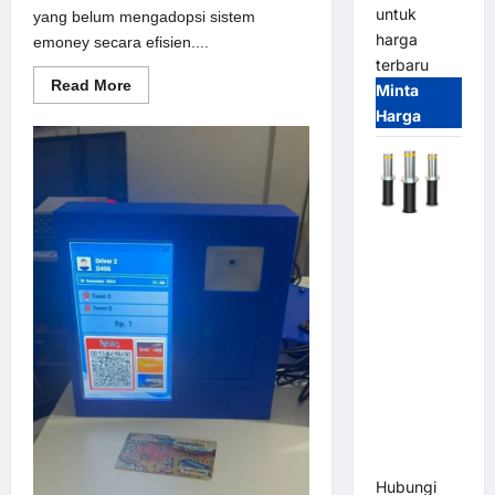
untuk
yang belum mengadopsi sistem
harga
emoney secara efisien....
terbaru
Read
Read More
Minta
more
Harga
about
Solusi
emoney
untuk
Sistem
Parkir
Modern
Automatic
Hydraulic
Bollard
MSM |
Pengaman
Kendaraan
Heavy Duty
Tahan
Banjir
(IP68)
Hubungi