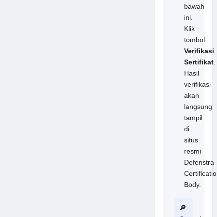
bawah
ini.
Klik
tombol
Verifikasi
Sertifikat
.
Hasil
verifikasi
akan
langsung
tampil
di
situs
resmi
Defenstra
Certificati
Body.
🔎