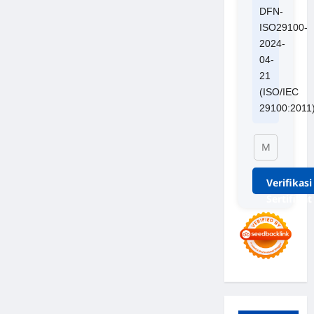
DFN-
ISO29100-
2024-
04-
21
(ISO/IEC
29100:2011
Verifikasi
Sertifikat