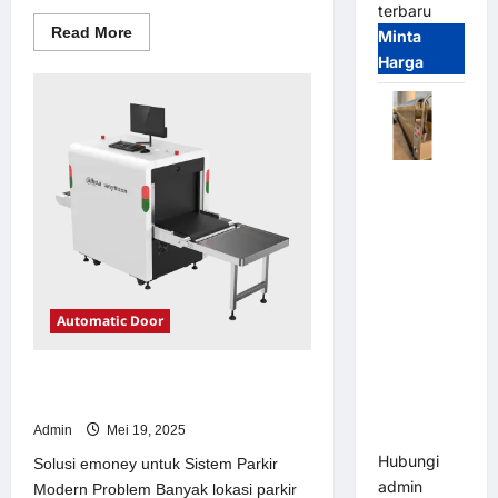
terbaru
Read
Read More
Minta
more
Harga
about
Solusi
kanopi
stainless
steel
untuk
Sistem
Parkir
Automatic
Modern
Folding
Gate |
Pagar
Pintu Lipat
Otomatis
Automatic Door
Stainless
Steel &
Solusi emoney untuk Sistem Parkir
Aluminium
Modern
(Hongmen
Admin
Mei 19, 2025
Style)
Hubungi
Solusi emoney untuk Sistem Parkir
admin
Modern Problem Banyak lokasi parkir