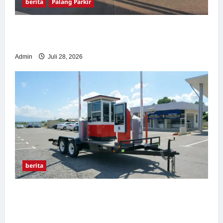
berita
Palang Parkir
Pemasangan Palang Parkir di Pabrik Gula
Tegal
Admin
Juli 28, 2026
berita
Sistem Parkir manless Portable: Solusi
Modern untuk Manajemen Parkir Fleksibel
dan Efisien