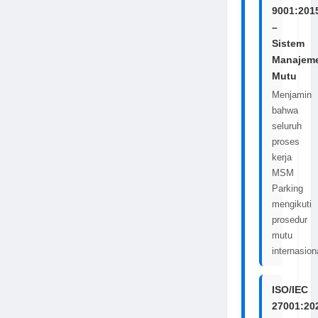
9001:201
–
Sistem
Manajem
Mutu
Menjamin
bahwa
seluruh
proses
kerja
MSM
Parking
mengikuti
prosedur
mutu
internasion
ISO/IEC
27001:20