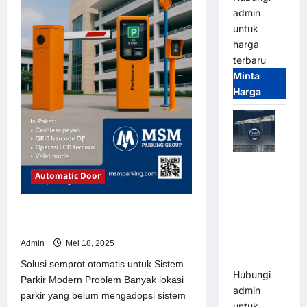
admin
untuk
harga
terbaru
Minta
Harga
Jual Mesin
Automatic Door
Pintu Kaca
Otomatis
(Automatic
Solusi semprot otomatis untuk
Sistem Parkir Modern
Glass
Door) Merk
Admin
Mei 18, 2025
Hirson
Solusi semprot otomatis untuk Sistem
Hubungi
Parkir Modern Problem Banyak lokasi
admin
parkir yang belum mengadopsi sistem
untuk