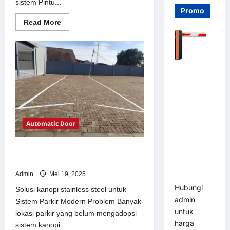
sistem Pintu...
Promo
Read
Read More
more
about
Solusi
Pintu
otomatis
Jakarta
Barrier
untuk
Sistem
Gate PRO
Parkir
116 DC |
Modern
Palang
Parkir
Automatic Door
Otomatis
Brushless
Solusi kanopi stainless steel untuk
Adjustable
Sistem Parkir Modern
1.5-6 Detik
Admin
Mei 19, 2025
(DZ-2411B)
Hubungi
Solusi kanopi stainless steel untuk
admin
Sistem Parkir Modern Problem Banyak
untuk
lokasi parkir yang belum mengadopsi
harga
sistem kanopi...