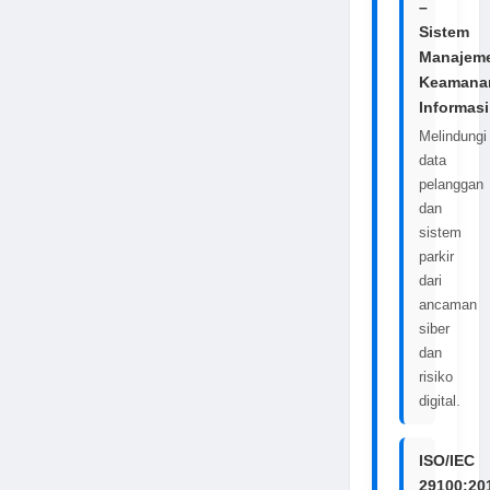
–
Sistem
Manajem
Keamana
Informasi
Melindungi
data
pelanggan
dan
sistem
parkir
dari
ancaman
siber
dan
risiko
digital.
ISO/IEC
29100:20