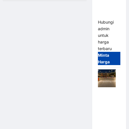
Bandung |
Modern
MSM
Parking
Hubungi
admin
untuk
harga
terbaru
Minta
Harga
Palang
Parkir
Otomatis /
Barrier
Gate M
Gate –