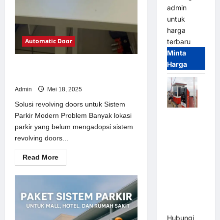
admin
untuk
harga
Automatic Door
terbaru
Minta
Harga
Solusi revolving doors untuk Sistem
Parkir Modern
Admin
Mei 18, 2025
Solusi revolving doors untuk Sistem
Parkir Modern Problem Banyak lokasi
Paket
parkir yang belum mengadopsi sistem
Sistem
revolving doors...
Parkir Semi
Manless
Read
Read More
MSM – 2 In
more
about
2 Out |
Solusi
Solusi
revolving
doors
Parkir
untuk
Sistem
Terintegrasi
Parkir
Hubungi
Modern