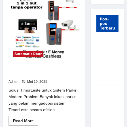
Pos-
pos
Terbaru
7 Manfaat
Swing Gate
Automatic Door
Barrier
untuk
Tempat
Solusi TimorLeste untuk Sistem
Wisata
Parkir Modern
Modern
Admin
Mei 19, 2025
Solusi TimorLeste untuk Sistem Parkir
Palang
Modern Problem Banyak lokasi parkir
Parkir
yang belum mengadopsi sistem
Otomatis –
TimorLeste secara efisien....
Solusi
Canggih &
Read
Read More
Aman
more