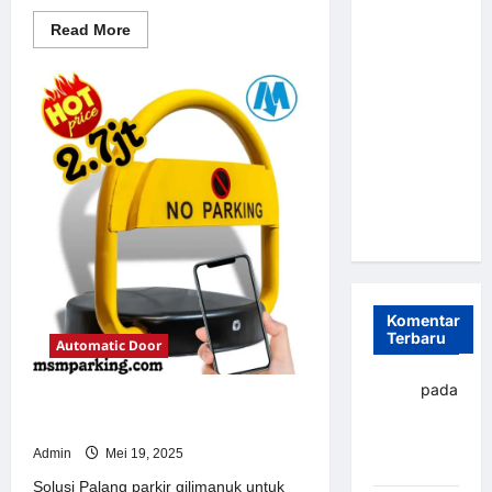
Parkir
Read
Read More
more
Otomatis
about
Portabel
Solusi
Portal
Semi
otomatis
perumahan
Manless:
Jakarta
Solusi
untuk
Sistem
Cerdas Era
Parkir
Modern
Digital di
Indonesia
Komentar
Terbaru
Automatic Door
yapto
pada
Solusi Palang parkir gilimanuk
Palang
untuk Sistem Parkir Modern
parkir
Admin
Mei 19, 2025
Banjarbaru
Solusi Palang parkir gilimanuk untuk