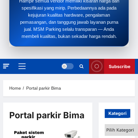
Hampir semua vendor memiliki kisaran harga dan
spesifikasi yang mirip. Perbedaannya ada pada
kejujuran kualitas hardware, pengalaman
pemasangan, dan tanggung jawab layanan purna
jual. MSM Parking selalu transparan — Anda
membeli kualitas, bukan sekadar harga rendah.
Subscribe
Primary
Menu
Home
Portal parkir Bima
Portal parkir Bima
Kategori
Kategori