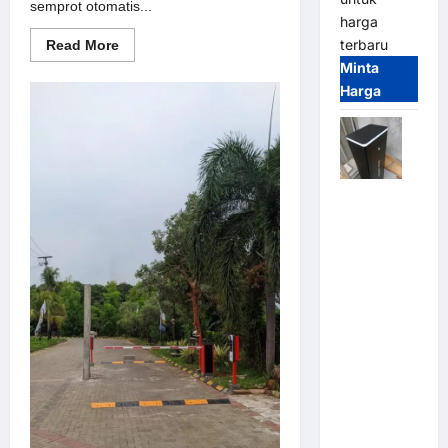
semprot otomatis...
harga
terbaru
Read
Read More
more
Minta
about
Solusi
Harga
semprot
otomatis
untuk
Sistem
Parkir
Modern
Jual
Palang
Parkir /
Barrier
Gate M
Gate DC
Motor:
Solusi
Sistem
Parkir
Tangguh