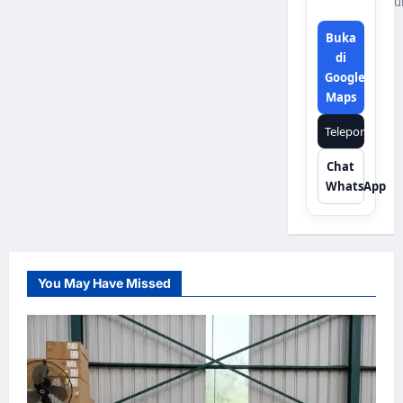
u
Buka
di
Google
Maps
Telepon
Chat
WhatsApp
You May Have Missed