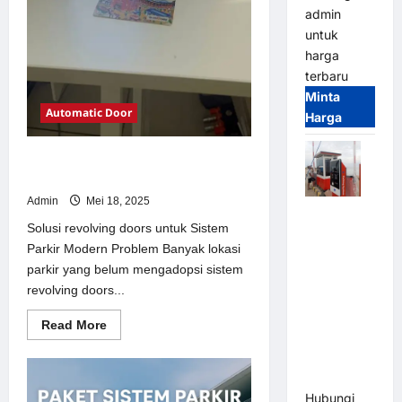
admin
untuk
harga
terbaru
Minta
Automatic Door
Harga
Solusi revolving doors untuk Sistem
Parkir Modern
Admin
Mei 18, 2025
Paket
Solusi revolving doors untuk Sistem
Sistem
Parkir Modern Problem Banyak lokasi
Parkir Semi
parkir yang belum mengadopsi sistem
Manless
revolving doors...
MSM – 2 In
2 Out |
Read
Read More
Solusi
more
about
Parkir
Solusi
revolving
Terintegrasi
doors
Hubungi
untuk