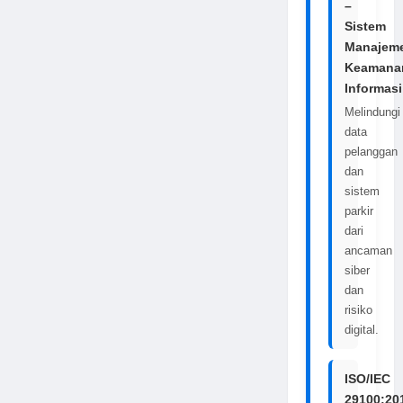
–
Sistem
Manajem
Keamana
Informasi
Melindungi
data
pelanggan
dan
sistem
parkir
dari
ancaman
siber
dan
risiko
digital.
ISO/IEC
29100:20