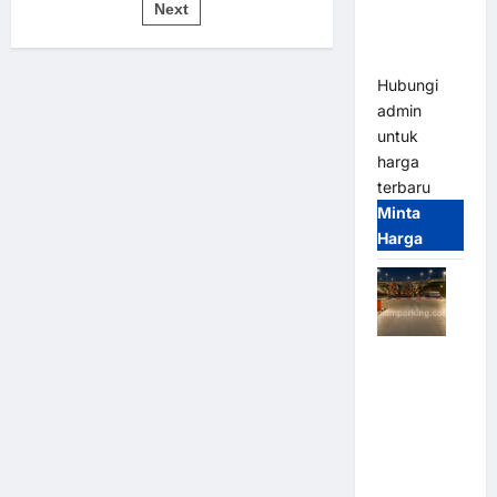
pos
Bandung |
Next
untuk
Sistem
MSM
Parkir
Modern
Parking
Hubungi
admin
untuk
harga
terbaru
Minta
Harga
Palang
Parkir
Otomatis /
Barrier
Gate M
Gate –