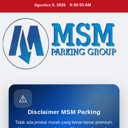
Skip
Agustus 8, 2026
9:30:55 AM
to
content
⚠️
Disclaimer MSM Parking
Tidak ada produk murah yang benar-benar premium.