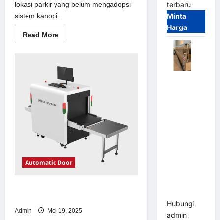
lokasi parkir yang belum mengadopsi
terbaru
sistem kanopi...
Minta
Harga
Read
Read More
more
about
Solusi
kanopi
stainless
steel
Automatic
untuk
Sistem
Folding
Parkir
Gate |
Modern
Pagar
Pintu Lipat
Otomatis
Stainless
Steel &
Automatic Door
Aluminium
(Hongmen
Solusi emoney untuk Sistem Parkir
Style)
Modern
Hubungi
Admin
Mei 19, 2025
admin