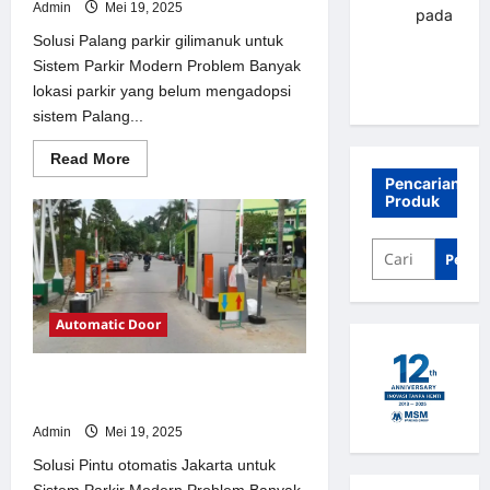
Admin
Mei 19, 2025
renni
pada
Palang
Solusi Palang parkir gilimanuk untuk
parkir
Sistem Parkir Modern Problem Banyak
Banjarbaru
lokasi parkir yang belum mengadopsi
sistem Palang...
Read
Read More
more
Pencarian
about
Produk
Solusi
Palang
parkir
gilimanuk
Penca
untuk
Sistem
Parkir
Modern
Automatic Door
Solusi Pintu otomatis Jakarta untuk
Sistem Parkir Modern
Admin
Mei 19, 2025
Solusi Pintu otomatis Jakarta untuk
Sistem Parkir Modern Problem Banyak