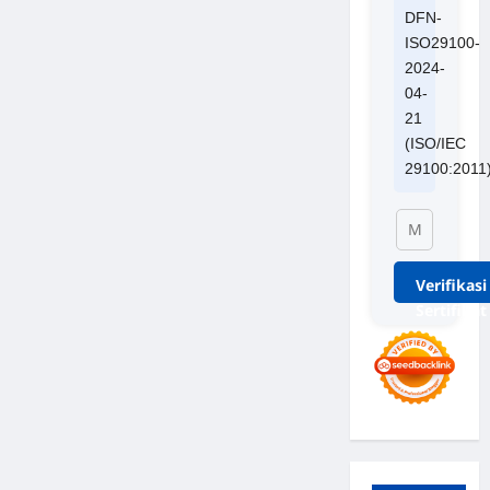
DFN-
ISO29100-
2024-
04-
21
(ISO/IEC
29100:2011
Verifikasi
Sertifikat