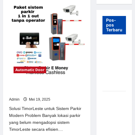
Pos-
pos
Terbaru
7 Manfaat
Swing Gate
Barrier
untuk
Automatic Door
Tempat
Wisata
Modern
Solusi TimorLeste untuk Sistem
Parkir Modern
Palang
Admin
Mei 19, 2025
Parkir
Solusi TimorLeste untuk Sistem Parkir
Otomatis –
Modern Problem Banyak lokasi parkir
Solusi
yang belum mengadopsi sistem
Canggih &
TimorLeste secara efisien....
Aman