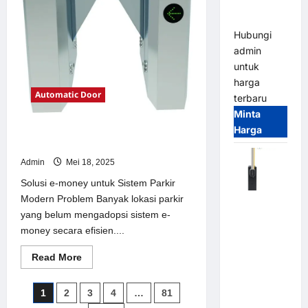
Parking
Parkir
Modern
All-in-One
Hubungi
admin
untuk
harga
Automatic Door
terbaru
Minta
Harga
Solusi e-money untuk Sistem Parkir
Modern
Admin
Mei 18, 2025
Solusi e-money untuk Sistem Parkir
Modern Problem Banyak lokasi parkir
Harga
yang belum mengadopsi sistem e-
Barrier
money secara efisien....
Gate CAME
Italy
Read
Read More
Terbaru
more
about
2026
Solusi
Paginasi
1
2
3
4
…
81
e-
Franco
money