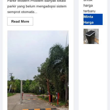
Parkir Modern Problem Banyak lokasi
harga
parkir yang belum mengadopsi sistem
terbaru
semprot otomatis...
Minta
Read
Read More
Harga
more
about
Solusi
semprot
otomatis
untuk
Sistem
Jual
Parkir
Modern
Palang
Parkir /
Barrier
Gate M
Gate DC
Motor:
Solusi
Sistem
Parkir
Tangguh