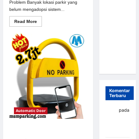
Problem Banyak lokasi parkir yang
Parkir
belum mengadopsi sistem...
Otomatis
Portabel
Read
Read More
more
Semi
about
Solusi
Manless:
Portal
Solusi
otomatis
perumahan
Cerdas Era
Jakarta
untuk
Digital di
Sistem
Indonesia
Parkir
Modern
Komentar
Terbaru
yapto
pada
Automatic Door
Palang
parkir
Solusi Palang parkir gilimanuk
Banjarbaru
untuk Sistem Parkir Modern