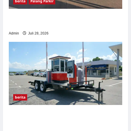
berita
Palang Parkir
Pemasangan Palang Parkir di Pabrik Gula
Tegal
Admin
Juli 28, 2026
berita
Sistem Parkir manless Portable: Solusi
Modern untuk Manajemen Parkir Fleksibel
dan Efisien