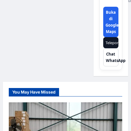
u
Buka
di
Google
Maps
Telepon
Chat
WhatsApp
You May Have Missed