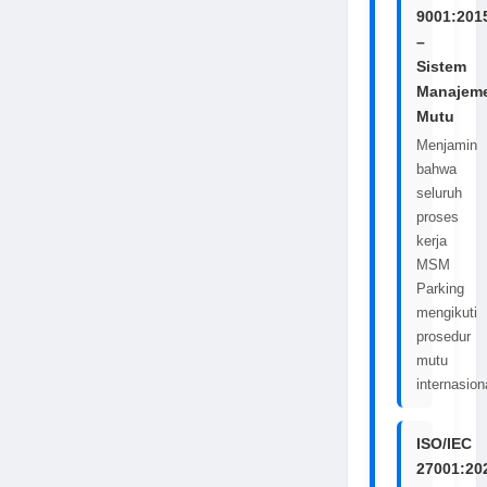
9001:201
–
Sistem
Manajem
Mutu
Menjamin
bahwa
seluruh
proses
kerja
MSM
Parking
mengikuti
prosedur
mutu
internasion
ISO/IEC
27001:20