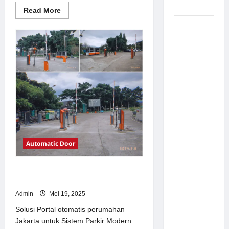
Modern
Read
Read More
more
about
Pemasangan
Solusi
Palang
TimorLeste
untuk
Parkir di
Sistem
Parkir
Pabrik
Modern
Gula Tegal
Sistem
Parkir
manless
Portable:
Solusi
Automatic Door
Modern
untuk
Solusi Portal otomatis perumahan
Manajemen
Jakarta untuk Sistem Parkir Modern
Parkir
Admin
Mei 19, 2025
Fleksibel
dan Efisien
Solusi Portal otomatis perumahan
Jakarta untuk Sistem Parkir Modern
Sistem