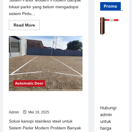
Promo
lokasi parkir yang belum mengadopsi
sistem Pintu...
Read
Read More
more
about
Solusi
Barrier
Pintu
otomatis
Gate PRO
Jakarta
116 DC |
untuk
Sistem
Palang
Parkir
Modern
Parkir
Otomatis
Brushless
Automatic Door
Adjustable
1.5-6 Detik
Solusi kanopi stainless steel untuk
(DZ-2411B)
Sistem Parkir Modern
Hubungi
Admin
Mei 19, 2025
admin
Solusi kanopi stainless steel untuk
untuk
Sistem Parkir Modern Problem Banyak
harga