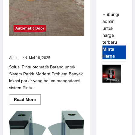
dan
Modern
Hubungi
admin
Automatic Door
untuk
harga
terbaru
Solusi Pintu otomatis Batang untuk
Minta
Sistem Parkir Modern
Harga
Admin
Mei 18, 2025
Solusi Pintu otomatis Batang untuk
Sistem Parkir Modern Problem Banyak
lokasi parkir yang belum mengadopsi
sistem Pintu...
Mobile
Portable
Read
Read More
Semi
more
about
Manless
Solusi
Parking
Pintu
otomatis
System –
Batang
untuk
Smart
Sistem