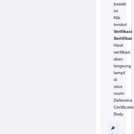
bawah
ini.
Klik
tombol
Verifikasi
Sertifikat
.
Hasil
verifikasi
akan
langsung
tampil
di
situs
resmi
Defenstra
Certificati
Body.
🔎