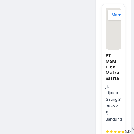
PT
MSM
Tiga
Matra
Satria
Jl.
Cijaura
Girang 3
Ruko 2
F,
Bandung
7
★★★★★
5.0
·