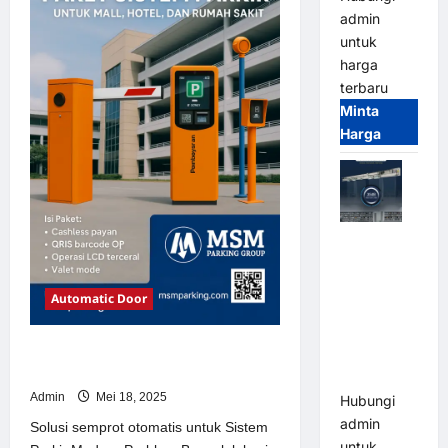
Sistem
admin
Parkir
Modern
untuk
harga
terbaru
Minta
Harga
Jual Mesin
Pintu Kaca
Otomatis
Automatic Door
(Automatic
Glass
Solusi semprot otomatis untuk
Door) Merk
Sistem Parkir Modern
Hirson
Admin
Mei 18, 2025
Hubungi
admin
Solusi semprot otomatis untuk Sistem
untuk