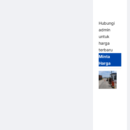
Heavy Duty
& High
Speed
Hubungi
admin
untuk
harga
terbaru
Minta
Harga
Paket
Sistem
Parkir
Cashless
Tap & Go M
Gate |