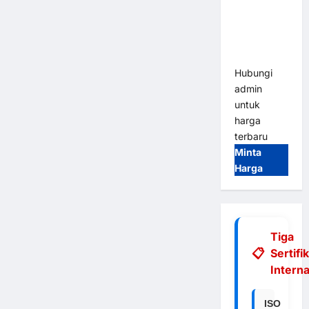
Integrasi
E-Money &
RFID Ultra-
Fast
Hubungi
admin
untuk
harga
terbaru
Minta
Harga
Tiga
Sertifi
Interna
ISO