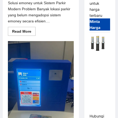
Solusi emoney untuk Sistem Parkir
untuk
Modern Problem Banyak lokasi parkir
harga
yang belum mengadopsi sistem
terbaru
emoney secara efisien....
Minta
Harga
Read
Read More
more
about
Solusi
emoney
untuk
Sistem
Automatic
Parkir
Modern
Hydraulic
Bollard
MSM |
Pengaman
Kendaraan
Heavy Duty
Tahan
Banjir
(IP68)
Hubungi