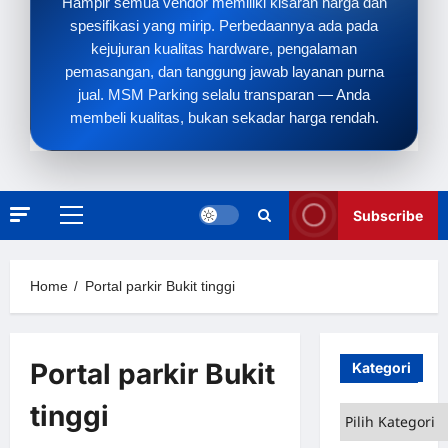
Hampir semua vendor memiliki kisaran harga dan
spesifikasi yang mirip. Perbedaannya ada pada
kejujuran kualitas hardware, pengalaman
pemasangan, dan tanggung jawab layanan purna
jual. MSM Parking selalu transparan — Anda
membeli kualitas, bukan sekadar harga rendah.
Subscribe
Primary
Menu
Home
Portal parkir Bukit tinggi
Portal parkir Bukit
Kategori
tinggi
Kategori