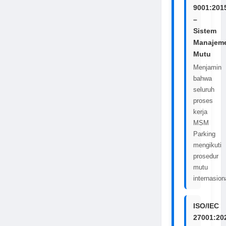
9001:201
–
Sistem
Manajem
Mutu
Menjamin
bahwa
seluruh
proses
kerja
MSM
Parking
mengikuti
prosedur
mutu
internasion
ISO/IEC
27001:20