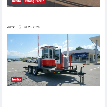
berita
Palang Parkir
Pemasangan Palang Parkir di Pabrik Gula
Tegal
Admin
Juli 28, 2026
berita
Sistem Parkir manless Portable: Solusi
Modern untuk Manajemen Parkir Fleksibel
dan Efisien