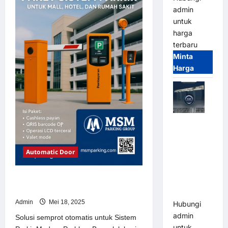
Sistem
admin
Parkir
Modern
untuk
harga
terbaru
Minta
Harga
Jual Mesin
Pintu Kaca
Otomatis
Automatic Door
(Automatic
Glass
Solusi semprot otomatis untuk
Door) Merk
Sistem Parkir Modern
Hirson
Admin
Mei 18, 2025
Hubungi
admin
Solusi semprot otomatis untuk Sistem
untuk