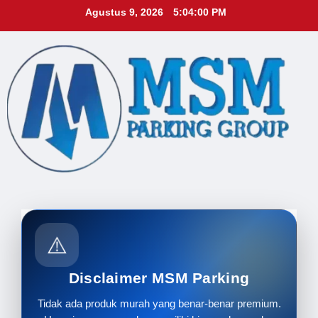
Skip
Agustus 9, 2026
5:04:02 PM
to
content
⚠️
Disclaimer MSM Parking
Tidak ada produk murah yang benar-benar premium.