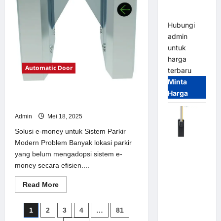
Parking
Parkir
Modern
All-in-One
Hubungi
admin
untuk
harga
Automatic Door
terbaru
Minta
Harga
Solusi e-money untuk Sistem Parkir
Modern
Admin
Mei 18, 2025
Solusi e-money untuk Sistem Parkir
Modern Problem Banyak lokasi parkir
Harga
yang belum mengadopsi sistem e-
Barrier
money secara efisien....
Gate CAME
Italy
Read
Read More
Terbaru
more
about
2026
Solusi
Paginasi
1
2
3
4
…
81
e-
Franco
money