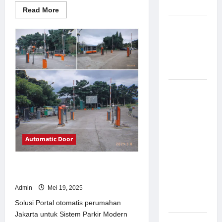
Modern
Read
Read More
more
about
Pemasangan
Solusi
Palang
TimorLeste
untuk
Parkir di
Sistem
Parkir
Pabrik
Modern
Gula Tegal
Sistem
Parkir
manless
Portable:
Solusi
Automatic Door
Modern
untuk
Solusi Portal otomatis perumahan
Manajemen
Jakarta untuk Sistem Parkir Modern
Parkir
Admin
Mei 19, 2025
Fleksibel
dan Efisien
Solusi Portal otomatis perumahan
Jakarta untuk Sistem Parkir Modern
Sistem