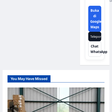
u
Buka
di
Google
Maps
Telepon
Chat
WhatsApp
You May Have Missed