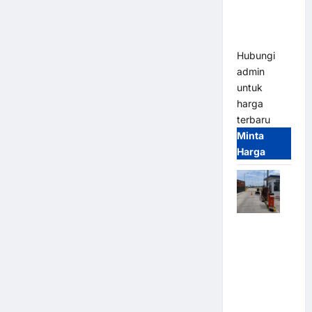
Heavy Duty
& High
Speed
Hubungi
admin
untuk
harga
terbaru
Minta
Harga
Paket
Sistem
Parkir
Cashless
Tap & Go M
Gate |