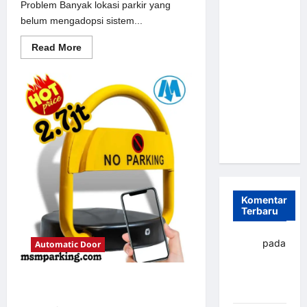
Problem Banyak lokasi parkir yang
Parkir
belum mengadopsi sistem...
Otomatis
Portabel
Read
Read More
more
Semi
about
Solusi
Manless:
Portal
Solusi
otomatis
perumahan
Cerdas Era
Jakarta
untuk
Digital di
Sistem
Indonesia
Parkir
Modern
Komentar
Terbaru
yapto
pada
Automatic Door
Palang
parkir
Solusi Palang parkir gilimanuk
Banjarbaru
untuk Sistem Parkir Modern