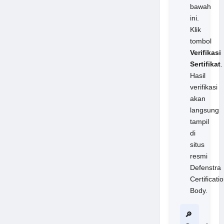
bawah
ini.
Klik
tombol
Verifikasi
Sertifikat
.
Hasil
verifikasi
akan
langsung
tampil
di
situs
resmi
Defenstra
Certificati
Body.
🔎