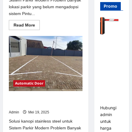
Promo
lokasi parkir yang belum mengadopsi
sistem Pintu...
Read
Read More
more
about
Solusi
Barrier
Pintu
otomatis
Gate PRO
Jakarta
116 DC |
untuk
Sistem
Palang
Parkir
Modern
Parkir
Otomatis
Brushless
Automatic Door
Adjustable
1.5-6 Detik
Solusi kanopi stainless steel untuk
(DZ-2411B)
Sistem Parkir Modern
Hubungi
Admin
Mei 19, 2025
admin
Solusi kanopi stainless steel untuk
untuk
Sistem Parkir Modern Problem Banyak
harga