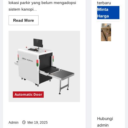
lokasi parkir yang belum mengadopsi
terbaru
sistem kanopi...
Minta
Harga
Read
Read More
more
about
Solusi
kanopi
stainless
steel
Automatic
untuk
Sistem
Folding
Parkir
Gate |
Modern
Pagar
Pintu Lipat
Otomatis
Stainless
Steel &
Automatic Door
Aluminium
(Hongmen
Solusi emoney untuk Sistem Parkir
Style)
Modern
Hubungi
Admin
Mei 19, 2025
admin