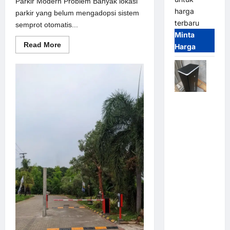
Parkir Modern Problem Banyak lokasi
harga
parkir yang belum mengadopsi sistem
terbaru
semprot otomatis...
Minta
Read
Read More
Harga
more
about
Solusi
semprot
otomatis
untuk
Sistem
Jual
Parkir
Modern
Palang
Parkir /
Barrier
Gate M
Gate DC
Motor:
Solusi
Sistem
Parkir
Tangguh