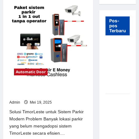
Pos-
pos
Terbaru
7 Manfaat
Swing Gate
Barrier
untuk
Automatic Door
Tempat
Wisata
Modern
Solusi TimorLeste untuk Sistem
Parkir Modern
Palang
Admin
Mei 19, 2025
Parkir
Solusi TimorLeste untuk Sistem Parkir
Otomatis –
Modern Problem Banyak lokasi parkir
Solusi
yang belum mengadopsi sistem
Canggih &
TimorLeste secara efisien....
Aman