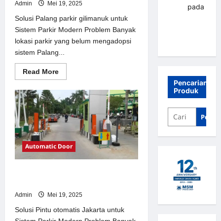
Admin
Mei 19, 2025
renni
pada
Palang
Solusi Palang parkir gilimanuk untuk
parkir
Sistem Parkir Modern Problem Banyak
Banjarbaru
lokasi parkir yang belum mengadopsi
sistem Palang...
Read
Read More
more
Pencarian
about
Produk
Solusi
Palang
parkir
gilimanuk
Penca
untuk
Sistem
Parkir
Modern
Automatic Door
Solusi Pintu otomatis Jakarta untuk
Sistem Parkir Modern
Admin
Mei 19, 2025
Solusi Pintu otomatis Jakarta untuk
Sistem Parkir Modern Problem Banyak