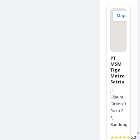
PT
MSM
Tiga
Matra
Satria
Jl.
Cijaura
Girang 3
Ruko 2
F,
Bandung
7
★★★★★
5.0
·