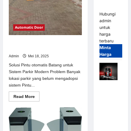
dan
Modern
Hubungi
admin
Automatic Door
untuk
harga
terbaru
Solusi Pintu otomatis Batang untuk
Minta
Sistem Parkir Modern
Harga
Admin
Mei 18, 2025
Solusi Pintu otomatis Batang untuk
Sistem Parkir Modern Problem Banyak
lokasi parkir yang belum mengadopsi
sistem Pintu...
Mobile
Portable
Read
Read More
Semi
more
about
Manless
Solusi
Parking
Pintu
otomatis
System –
Batang
untuk
Smart
Sistem