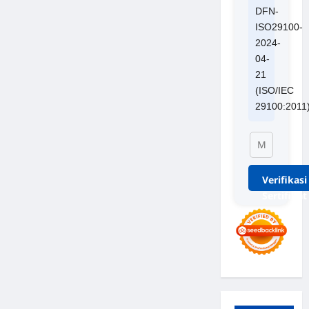
DFN-
ISO29100-
2024-
04-
21
(ISO/IEC
29100:2011
Verifikasi
Sertifikat