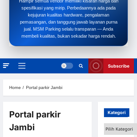
Hampir semua vendor memiliki kisaran harga dan
spesifikasi yang mirip. Perbedaannya ada pada
kejujuran kualitas hardware, pengalaman
pemasangan, dan tanggung jawab layanan purna
jual. MSM Parking selalu transparan — Anda
membeli kualitas, bukan sekadar harga rendah.
Subscribe
Primary
Menu
Home
Portal parkir Jambi
Portal parkir
Kategori
Jambi
Kategori