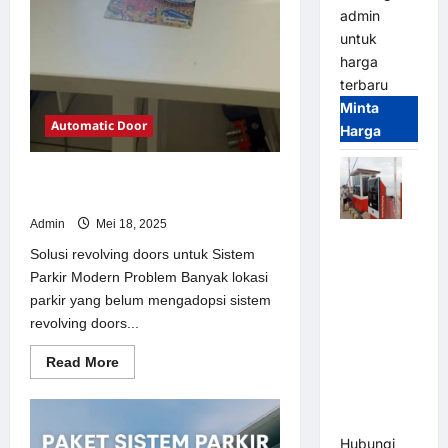
admin
untuk
harga
terbaru
Minta
Automatic Door
Harga
Solusi revolving doors untuk Sistem
Parkir Modern
Admin
Mei 18, 2025
Paket
Solusi revolving doors untuk Sistem
Sistem
Parkir Modern Problem Banyak lokasi
Parkir Semi
parkir yang belum mengadopsi sistem
Manless
revolving doors...
MSM – 2 In
2 Out |
Read
Read More
Solusi
more
about
Parkir
Solusi
revolving
Terintegrasi
doors
Hubungi
untuk