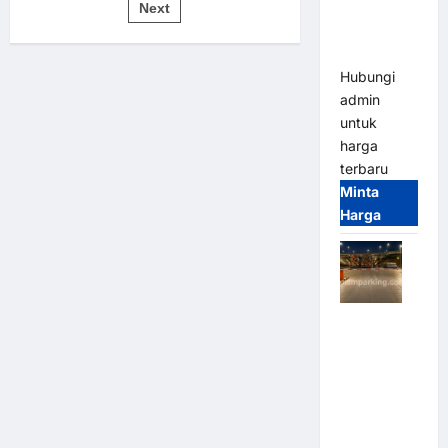
pos
Bandung |
Next
untuk
Sistem
MSM
Parkir
Modern
Parking
Hubungi
admin
untuk
harga
terbaru
Minta
Harga
Palang
Parkir
Otomatis /
Barrier
Gate M
Gate –