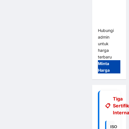
Integrasi
E-Money &
RFID Ultra-
Fast
Hubungi
admin
untuk
harga
terbaru
Minta
Harga
Tiga
Sertifi
Interna
ISO