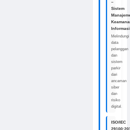
–
Sistem
Manajem
Keamana
Informasi
Melindungi
data
pelanggan
dan
sistem
parkir
dari
ancaman
siber
dan
risiko
digital.
ISO/IEC
29100:20