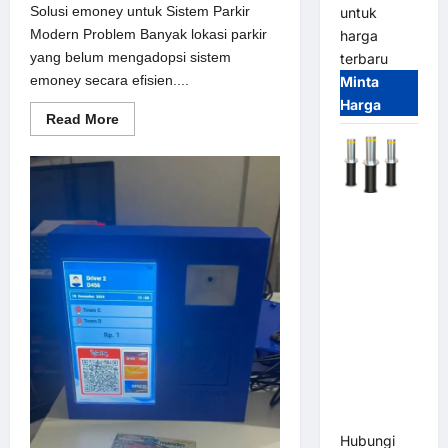
Solusi emoney untuk Sistem Parkir
untuk
Modern Problem Banyak lokasi parkir
harga
yang belum mengadopsi sistem
terbaru
emoney secara efisien....
Minta
Harga
Read
Read More
more
about
Solusi
emoney
untuk
Sistem
Automatic
Parkir
Modern
Hydraulic
Bollard
MSM |
Pengaman
Kendaraan
Heavy Duty
Tahan
Banjir
(IP68)
Hubungi