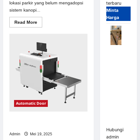
lokasi parkir yang belum mengadopsi
terbaru
sistem kanopi...
Minta
Harga
Read
Read More
more
about
Solusi
kanopi
stainless
steel
Automatic
untuk
Sistem
Folding
Parkir
Gate |
Modern
Pagar
Pintu Lipat
Otomatis
Stainless
Steel &
Automatic Door
Aluminium
(Hongmen
Solusi emoney untuk Sistem Parkir
Style)
Modern
Hubungi
Admin
Mei 19, 2025
admin