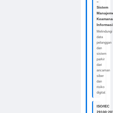
–
Sistem
Manajem
Keamana
Informasi
Melindungi
data
pelanggan
dan
sistem
parkir
dari
ancaman
siber
dan
risiko
digital.
ISO/IEC
29100:20