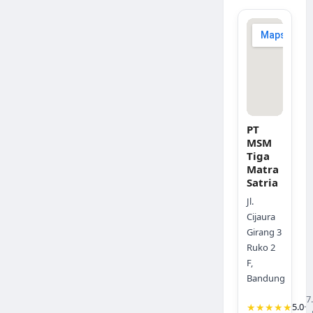
PT
MSM
Tiga
Matra
Satria
Jl.
Cijaura
Girang 3
Ruko 2
F,
Bandung
7
★★★★★
5.0
·