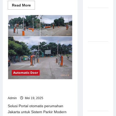
Modern
Read
Read More
more
about
Pemasangan
Solusi
Palang
TimorLeste
untuk
Parkir di
Sistem
Parkir
Pabrik
Modern
Gula Tegal
Sistem
Parkir
manless
Portable:
Solusi
Automatic Door
Modern
untuk
Solusi Portal otomatis perumahan
Manajemen
Jakarta untuk Sistem Parkir Modern
Parkir
Admin
Mei 19, 2025
Fleksibel
dan Efisien
Solusi Portal otomatis perumahan
Jakarta untuk Sistem Parkir Modern
Sistem