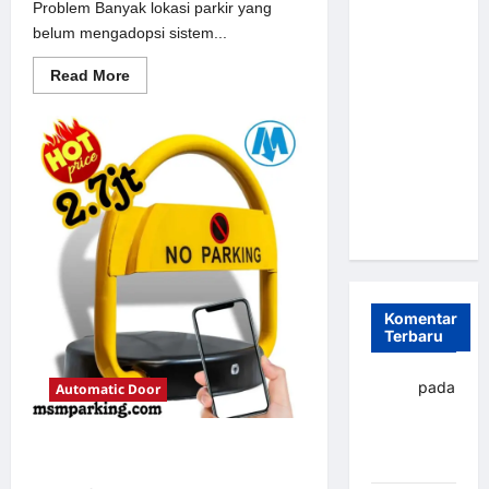
Problem Banyak lokasi parkir yang
Parkir
belum mengadopsi sistem...
Otomatis
Portabel
Read
Read More
more
Semi
about
Solusi
Manless:
Portal
Solusi
otomatis
perumahan
Cerdas Era
Jakarta
untuk
Digital di
Sistem
Indonesia
Parkir
Modern
Komentar
Terbaru
yapto
pada
Automatic Door
Palang
parkir
Solusi Palang parkir gilimanuk
Banjarbaru
untuk Sistem Parkir Modern