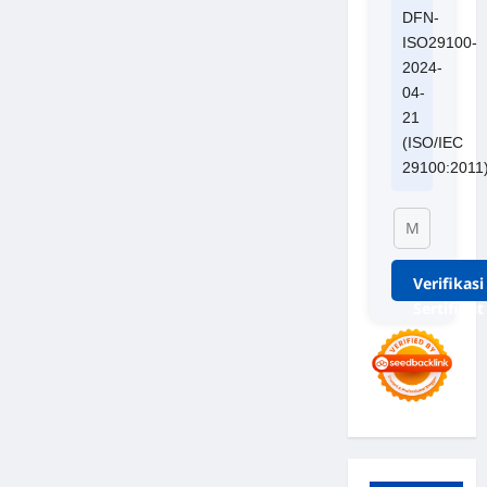
DFN-
ISO29100-
2024-
04-
21
(ISO/IEC
29100:2011
Verifikasi
Sertifikat