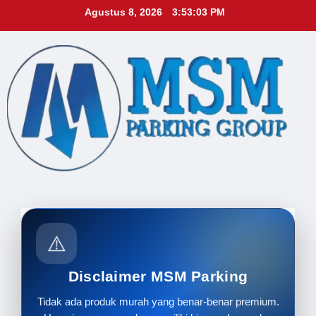
Skip
Agustus 8, 2026
3:53:05 PM
to
content
⚠️
Disclaimer MSM Parking
Tidak ada produk murah yang benar-benar premium.