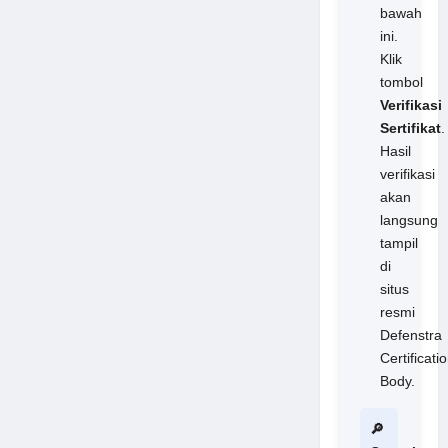
bawah
ini.
Klik
tombol
Verifikasi
Sertifikat
.
Hasil
verifikasi
akan
langsung
tampil
di
situs
resmi
Defenstra
Certificati
Body.
🔎