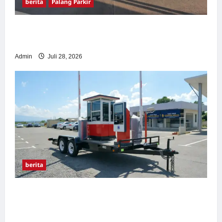
berita
Palang Parkir
Pemasangan Palang Parkir di Pabrik Gula
Tegal
Admin
Juli 28, 2026
berita
Sistem Parkir manless Portable: Solusi
Modern untuk Manajemen Parkir Fleksibel
dan Efisien