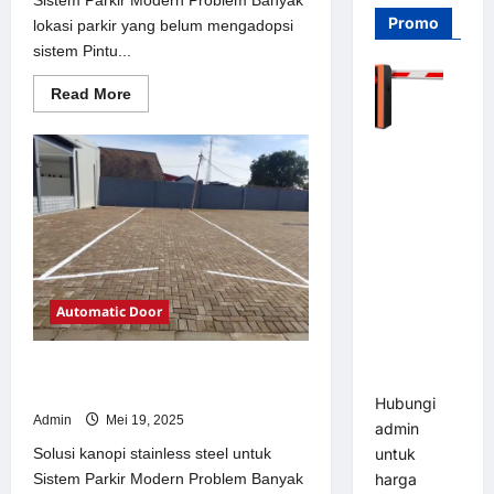
Promo
lokasi parkir yang belum mengadopsi
sistem Pintu...
Read
Read More
more
about
Solusi
Barrier
Pintu
otomatis
Gate PRO
Jakarta
116 DC |
untuk
Sistem
Palang
Parkir
Modern
Parkir
Otomatis
Brushless
Automatic Door
Adjustable
1.5-6 Detik
Solusi kanopi stainless steel untuk
(DZ-2411B)
Sistem Parkir Modern
Hubungi
Admin
Mei 19, 2025
admin
Solusi kanopi stainless steel untuk
untuk
Sistem Parkir Modern Problem Banyak
harga