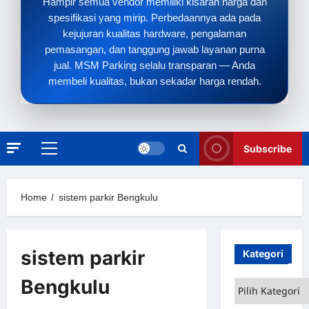
Hampir semua vendor memiliki kisaran harga dan
spesifikasi yang mirip. Perbedaannya ada pada
kejujuran kualitas hardware, pengalaman
pemasangan, dan tanggung jawab layanan purna
jual. MSM Parking selalu transparan — Anda
membeli kualitas, bukan sekadar harga rendah.
Subscribe
Primary
Menu
Home
sistem parkir Bengkulu
sistem parkir
Kategori
Bengkulu
Kategori