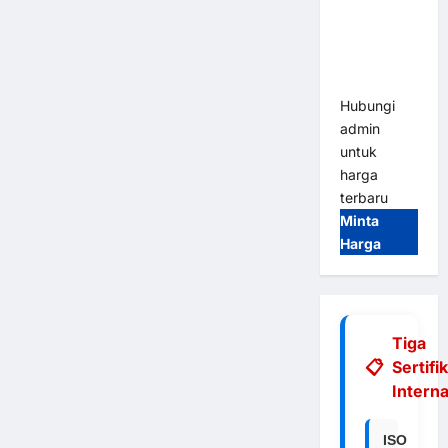
Integrasi
E-Money &
RFID Ultra-
Fast
Hubungi
admin
untuk
harga
terbaru
Minta
Harga
Tiga
Sertifi
Interna
ISO