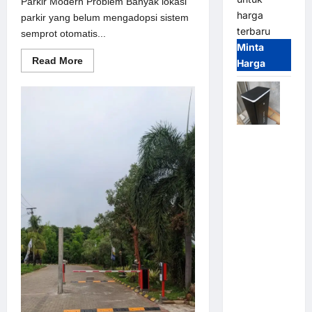
Parkir Modern Problem Banyak lokasi
harga
parkir yang belum mengadopsi sistem
terbaru
semprot otomatis...
Minta
Read
Read More
Harga
more
about
Solusi
semprot
otomatis
untuk
Sistem
Jual
Parkir
Modern
Palang
Parkir /
Barrier
Gate M
Gate DC
Motor:
Solusi
Sistem
Parkir
Tangguh