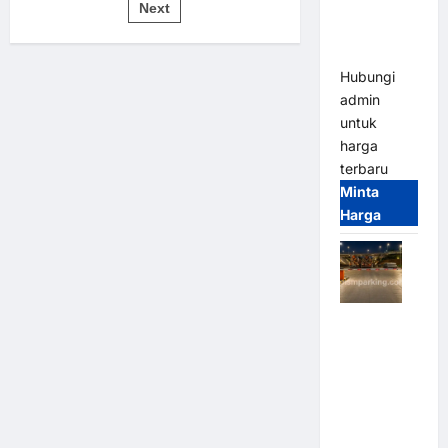
pos
Bandung |
Next
untuk
Sistem
MSM
Parkir
Modern
Parking
Hubungi
admin
untuk
harga
terbaru
Minta
Harga
Palang
Parkir
Otomatis /
Barrier
Gate M
Gate –