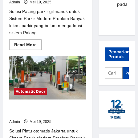
Admin
Mei 19, 2025
renni
pada
Palang
Solusi Palang parkir gilimanuk untuk
parkir
Sistem Parkir Modern Problem Banyak
Banjarbaru
lokasi parkir yang belum mengadopsi
sistem Palang...
Read
Read More
more
Pencarian
about
Produk
Solusi
Palang
parkir
gilimanuk
Penca
untuk
Sistem
Parkir
Modern
Automatic Door
Solusi Pintu otomatis Jakarta untuk
Sistem Parkir Modern
Admin
Mei 19, 2025
Solusi Pintu otomatis Jakarta untuk
Sistem Parkir Modern Problem Banyak