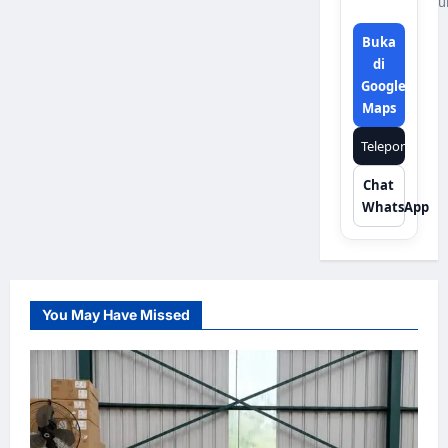
u
Buka
di
Google
Maps
Telepon
Chat
WhatsApp
You May Have Missed