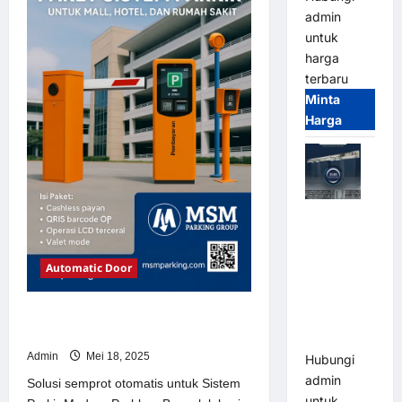
Sistem
admin
Parkir
Modern
untuk
harga
terbaru
Minta
Harga
Jual Mesin
Pintu Kaca
Otomatis
Automatic Door
(Automatic
Glass
Solusi semprot otomatis untuk
Door) Merk
Sistem Parkir Modern
Hirson
Admin
Mei 18, 2025
Hubungi
admin
Solusi semprot otomatis untuk Sistem
untuk