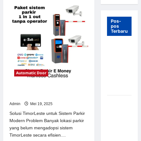
Pos-
pos
Terbaru
7 Manfaat
Swing Gate
Barrier
untuk
Automatic Door
Tempat
Wisata
Modern
Solusi TimorLeste untuk Sistem
Parkir Modern
Palang
Admin
Mei 19, 2025
Parkir
Solusi TimorLeste untuk Sistem Parkir
Otomatis –
Modern Problem Banyak lokasi parkir
Solusi
yang belum mengadopsi sistem
Canggih &
TimorLeste secara efisien....
Aman