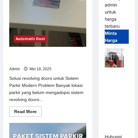
admin
untuk
harga
terbaru
Minta
Automatic Door
Harga
Solusi revolving doors untuk Sistem
Parkir Modern
Admin
Mei 18, 2025
Paket
Solusi revolving doors untuk Sistem
Sistem
Parkir Modern Problem Banyak lokasi
Parkir Semi
parkir yang belum mengadopsi sistem
Manless
revolving doors...
MSM – 2 In
2 Out |
Read
Read More
Solusi
more
about
Parkir
Solusi
revolving
Terintegrasi
doors
Hubungi
untuk