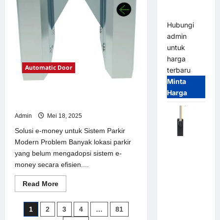
Parking
Parkir
Modern
All-in-One
Hubungi
admin
untuk
harga
Automatic Door
terbaru
Minta
Harga
Solusi e-money untuk Sistem Parkir
Modern
Admin
Mei 18, 2025
Solusi e-money untuk Sistem Parkir
Modern Problem Banyak lokasi parkir
Harga
yang belum mengadopsi sistem e-
Barrier
money secara efisien....
Gate CAME
Italy
Read
Read More
Terbaru
more
about
2026
Solusi
Paginasi
1
2
3
4
…
81
e-
Franco
money