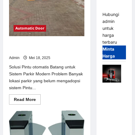
dan
Modern
Hubungi
admin
Automatic Door
untuk
harga
terbaru
Solusi Pintu otomatis Batang untuk
Minta
Sistem Parkir Modern
Harga
Admin
Mei 18, 2025
Solusi Pintu otomatis Batang untuk
Sistem Parkir Modern Problem Banyak
lokasi parkir yang belum mengadopsi
sistem Pintu...
Mobile
Portable
Read
Read More
Semi
more
about
Manless
Solusi
Parking
Pintu
otomatis
System –
Batang
untuk
Smart
Sistem