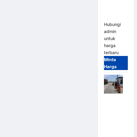
Heavy Duty
& High
Speed
Hubungi
admin
untuk
harga
terbaru
Minta
Harga
Paket
Sistem
Parkir
Cashless
Tap & Go M
Gate |