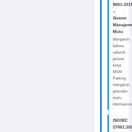
9001:201
–
Sistem
Manajem
Mutu
Menjamin
bahwa
seluruh
proses
kerja
MSM
Parking
mengikuti
prosedur
mutu
internasion
ISO/IEC
27001:20