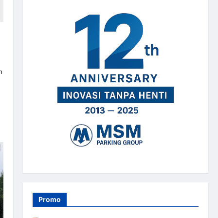
n
Promo