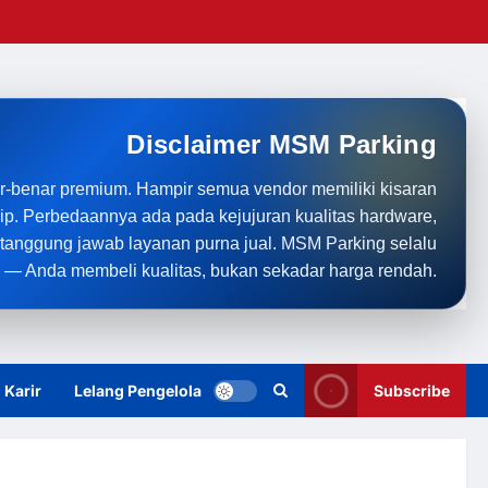
Disclaimer MSM Parking
r-benar premium. Hampir semua vendor memiliki kisaran
rip. Perbedaannya ada pada kejujuran kualitas hardware,
anggung jawab layanan purna jual. MSM Parking selalu
 — Anda membeli kualitas, bukan sekadar harga rendah.
Karir
Lelang Pengelola
Subscribe