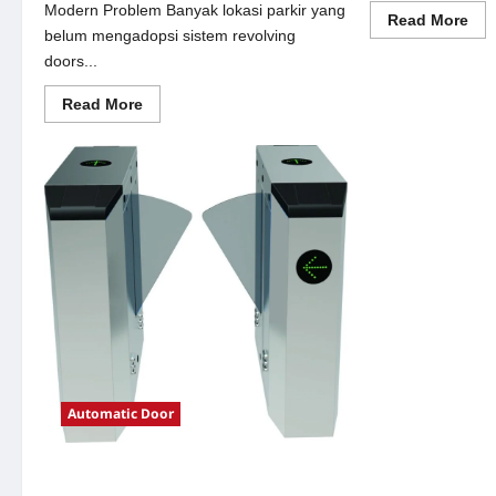
Modern Problem Banyak lokasi parkir yang
Re
Read More
mor
belum mengadopsi sistem revolving
abo
doors...
Sol
sem
oto
Read
Read More
unt
more
Sis
about
Par
Solusi
Mo
revolving
doors
untuk
Sistem
Parkir
Modern
Automatic Door
Solusi e-money untuk Sistem Parkir
Modern