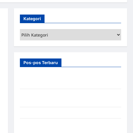
Kategori
Kategori
Pos-pos Terbaru
7 Manfaat Swing Gate Barrier untuk Tempat
Wisata Modern
Palang Parkir Otomatis – Solusi Canggih & Aman
Modern
Pemasangan Palang Parkir di Pabrik Gula Tegal
Sistem Parkir manless Portable: Solusi Modern
untuk Manajemen Parkir Fleksibel dan Efisien