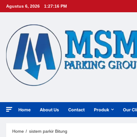
Skip
Agustus 6, 2026
1:27:18 PM
to
content
Home
About Us
Contact
Produk
Our Cl
Home
sistem parkir Bitung