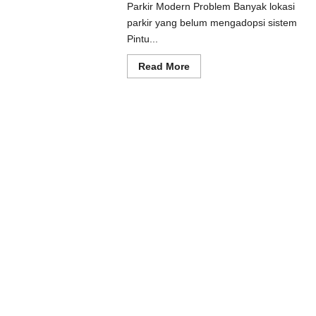
Parkir Modern Problem Banyak lokasi
ad
e
parkir yang belum mengadopsi sistem
ut
Pintu...
usi
prot
matis
Read
Read More
uk
more
tem
about
kir
Solusi
dern
Pintu
otomatis
Batang
untuk
Sistem
Parkir
Modern