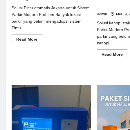
Solusi kanopi st
Sistem Parkir M
Solusi Pintu otomatis Jakarta untuk Sistem
Admin
Mei 19, 
Parkir Modern Problem Banyak lokasi
parkir yang belum mengadopsi sistem
Solusi kanopi stai
Pintu...
Parkir Modern Pr
parkir yang belu
Read
Read More
kanopi...
more
about
Solusi
Re
Read More
Pintu
mor
otomatis
abo
Jakarta
Sol
untuk
kan
Sistem
sta
Parkir
ste
Modern
unt
Sis
Par
Mo