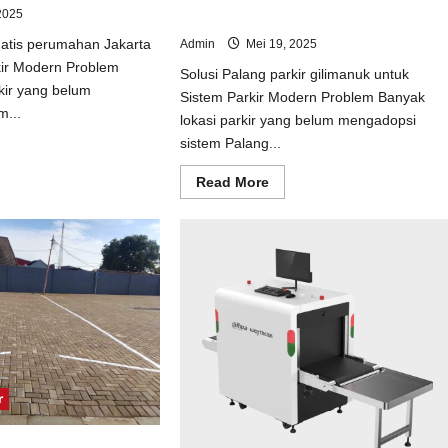
2025
Sistem Parkir Modern
matis perumahan Jakarta
Admin
Mei 19, 2025
kir Modern Problem
Solusi Palang parkir gilimanuk untuk
kir yang belum
Sistem Parkir Modern Problem Banyak
m...
lokasi parkir yang belum mengadopsi
sistem Palang...
ad
e
ut
Read
Read More
usi
more
tal
about
matis
Solusi
umahan
Palang
arta
parkir
uk
gilimanuk
tem
untuk
kir
Sistem
dern
Parkir
Modern
r