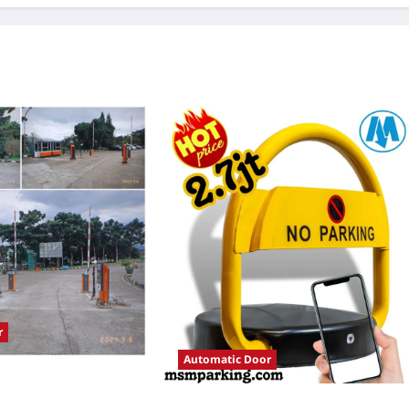
r
Automatic Door
tomatis perumahan
istem Parkir Modern
Solusi Palang parkir gilimanuk untuk