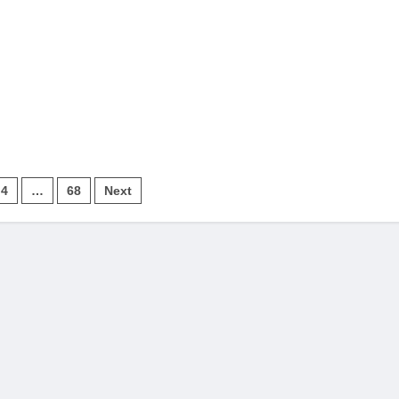
4
…
68
Next