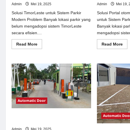
Admin
Mei 19, 2025
Admin
Mei 19, 
Solusi TimorLeste untuk Sistem Parkir
Solusi Portal oto
Modern Problem Banyak lokasi parkir yang
untuk Sistem Par
belum mengadopsi sistem TimorLeste
Banyak lokasi par
secara efisien....
mengadopsi siste
Read
Re
Read More
Read More
more
mor
about
abo
Solusi
Sol
TimorLeste
Por
untuk
oto
Sistem
per
Parkir
Jak
Modern
unt
Sis
Par
Mo
Automatic Door
Automatic Doo
Solusi Pintu otomatis Jakarta untuk
Sistem Parkir Modern
Admin
Mei 19, 2025