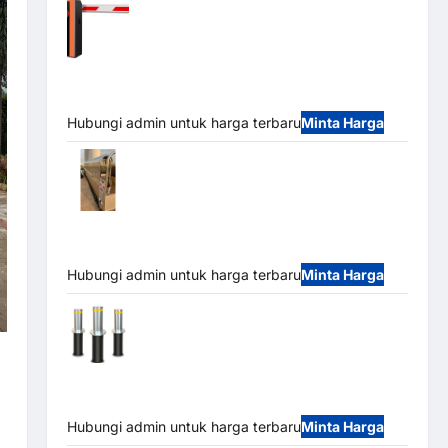
Barrier Gate PRO 116 DC | Palang Parkir
Otomatis Brushless Adjustable 1.5-6 Detik (DZ-
2411B)
Hubungi admin untuk harga terbaru
Minta Harga
Automatic Folding Gate | Pagar Pintu
Lipat Otomatis Stainless Steel & Aluminium
(Hongmen Style)
Hubungi admin untuk harga terbaru
Minta Harga
Automatic Hydraulic Bollard MSM |
Pengaman Kendaraan Heavy Duty Tahan Banjir
(IP68)
Hubungi admin untuk harga terbaru
Minta Harga