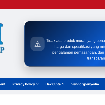
Tidak ada produk murah yang bena
⚠️
harga dan spesifikasi yang mi
pengalaman pemasangan, dan t
transparan
ient
Privacy Policy
Hak Cipta
Vendor/penyedia