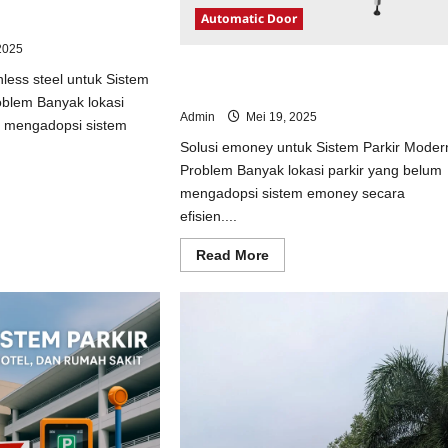
ainless steel untuk
Automatic Door
odern
2025
Solusi emoney untuk Sistem Parkir
nless steel untuk Sistem
Modern
oblem Banyak lokasi
Admin
Mei 19, 2025
m mengadopsi sistem
Solusi emoney untuk Sistem Parkir Moder
Problem Banyak lokasi parkir yang belum
ad
mengadopsi sistem emoney secara
e
ut
efisien....
usi
opi
Read
Read More
inless
more
el
about
uk
Solusi
tem
emoney
kir
untuk
dern
Sistem
Parkir
Modern