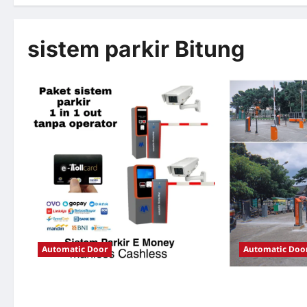
sistem parkir Bitung
Automatic Door
Automatic Doo
Solusi TimorLeste untuk Sistem Parkir
Solusi Portal o
Modern
Jakarta untuk S