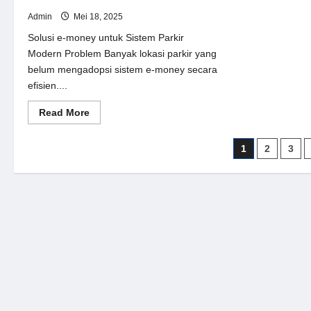
Admin
Mei 18, 2025
Solusi e-money untuk Sistem Parkir
Modern Problem Banyak lokasi parkir yang
belum mengadopsi sistem e-money secara
efisien....
Read
Read More
more
about
Solusi
Paginasi
1
2
3
e-
money
pos
untuk
Sistem
Parkir
Modern