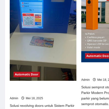
Automatic Doo
Solusi semprot 
Parkir Modern
Automatic Door
Admin
Mei 18, 
Solusi revolving doors untuk Sistem
Solusi semprot ot
Parkir Modern
Parkir Modern Pr
parkir yang belu
Admin
Mei 18, 2025
semprot otomatis.
Solusi revolving doors untuk Sistem Parkir