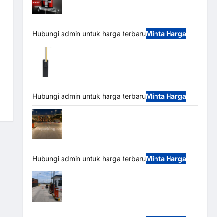
Mobile Portable Semi Manless Parking
System – Smart Parking All-in-One
Hubungi admin untuk harga terbaru
Minta Harga
Harga Barrier Gate CAME Italy Terbaru
2026 Franco Bandung | MSM Parking
Hubungi admin untuk harga terbaru
Minta Harga
Palang Parkir Otomatis / Barrier Gate M
Gate – Heavy Duty & High Speed
Hubungi admin untuk harga terbaru
Minta Harga
Paket Sistem Parkir Cashless Tap & Go
M Gate | Integrasi E-Money & RFID Ultra-Fast