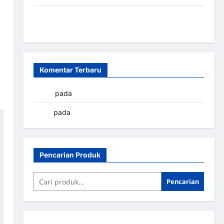
Sistem Parkir Otomatis Portabel Semi Manless:
Solusi Cerdas Era Digital di Indonesia
Komentar Terbaru
yapto
pada
Palang parkir Banjarbaru
renni
pada
Palang parkir Banjarbaru
Pencarian Produk
Pencarian