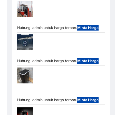
Paket Sistem Parkir Semi Manless MSM
– 2 In 2 Out | Solusi Parkir Terintegrasi
Hubungi admin untuk harga terbaru
Minta Harga
Jual Mesin Pintu Kaca Otomatis
(Automatic Glass Door) Merk Hirson
Hubungi admin untuk harga terbaru
Minta Harga
Jual Palang Parkir / Barrier Gate M Gate
DC Motor: Solusi Sistem Parkir Tangguh dan
Modern
Hubungi admin untuk harga terbaru
Minta Harga