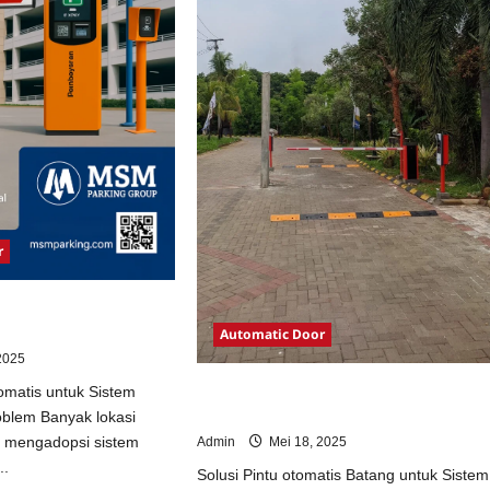
r
otomatis untuk Sistem
Automatic Door
2025
Solusi Pintu otomatis Batang untuk
omatis untuk Sistem
Sistem Parkir Modern
oblem Banyak lokasi
m mengadopsi sistem
Admin
Mei 18, 2025
..
Solusi Pintu otomatis Batang untuk Sistem