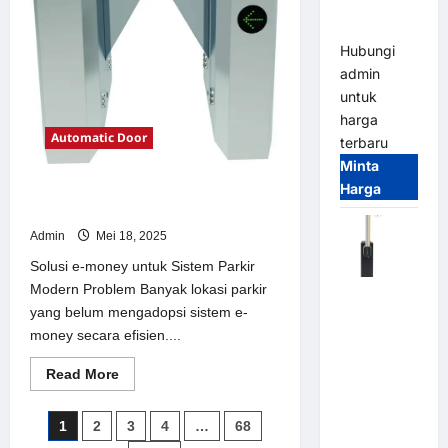
Parking
Parkir
Modern
All-in-One
Hubungi
admin
untuk
harga
Automatic Door
terbaru
Minta
Harga
Solusi e-money untuk Sistem Parkir
Modern
Admin
Mei 18, 2025
Solusi e-money untuk Sistem Parkir
Modern Problem Banyak lokasi parkir
Harga
yang belum mengadopsi sistem e-
Barrier
money secara efisien....
Gate CAME
Italy
Read
Read More
Terbaru
more
about
2026
Solusi
Paginasi
1
2
3
4
…
68
e-
Franco
money