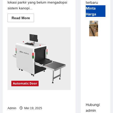
lokasi parkir yang belum mengadopsi
terbaru
sistem kanopi...
Minta
Harga
Read
Read More
more
about
Solusi
kanopi
stainless
steel
Automatic
untuk
Sistem
Folding
Parkir
Gate |
Modern
Pagar
Pintu Lipat
Otomatis
Stainless
Steel &
Automatic Door
Aluminium
(Hongmen
Solusi emoney untuk Sistem Parkir
Style)
Modern
Hubungi
Admin
Mei 19, 2025
admin