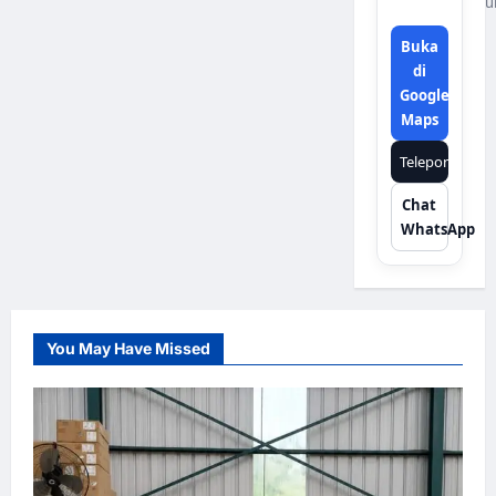
u
Buka
di
Google
Maps
Telepon
Chat
WhatsApp
You May Have Missed