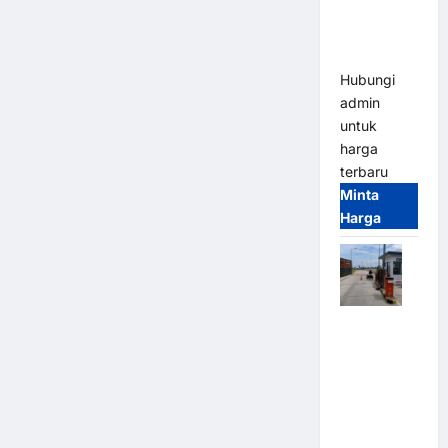
Heavy Duty
& High
Speed
Hubungi
admin
untuk
harga
terbaru
Minta
Harga
Paket
Sistem
Parkir
Cashless
Tap & Go M
Gate |