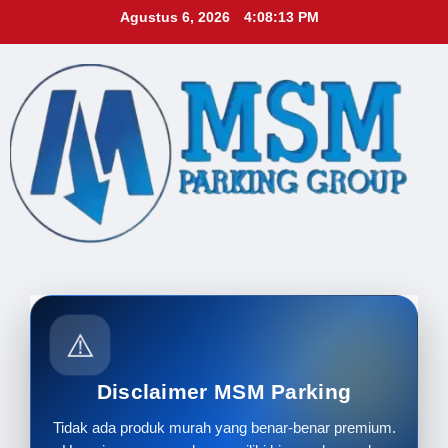
Skip
Agustus 6, 2026
4:08:15 PM
to
content
⚠️
Disclaimer MSM Parking
Tidak ada produk murah yang benar-benar premium.