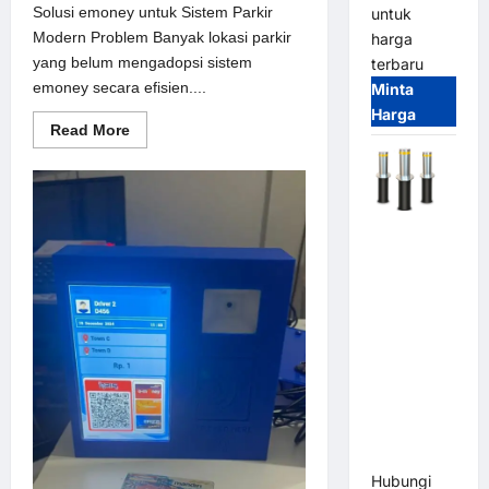
Solusi emoney untuk Sistem Parkir
untuk
Modern Problem Banyak lokasi parkir
harga
yang belum mengadopsi sistem
terbaru
emoney secara efisien....
Minta
Harga
Read
Read More
more
about
Solusi
emoney
untuk
Sistem
Automatic
Parkir
Modern
Hydraulic
Bollard
MSM |
Pengaman
Kendaraan
Heavy Duty
Tahan
Banjir
(IP68)
Hubungi