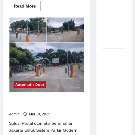
Modern
Read
Read More
more
about
Pemasangan
Solusi
Palang
TimorLeste
untuk
Parkir di
Sistem
Parkir
Pabrik
Modern
Gula Tegal
Sistem
Parkir
manless
Portable:
Solusi
Automatic Door
Modern
untuk
Solusi Portal otomatis perumahan
Manajemen
Jakarta untuk Sistem Parkir Modern
Parkir
Admin
Mei 19, 2025
Fleksibel
dan Efisien
Solusi Portal otomatis perumahan
Jakarta untuk Sistem Parkir Modern
Sistem