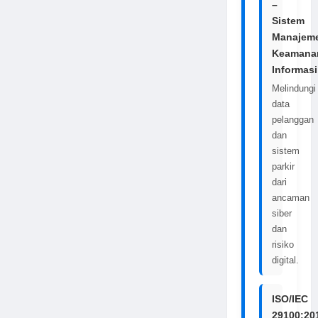
–
Sistem
Manajem
Keamana
Informasi
Melindungi
data
pelanggan
dan
sistem
parkir
dari
ancaman
siber
dan
risiko
digital.
ISO/IEC
29100:20