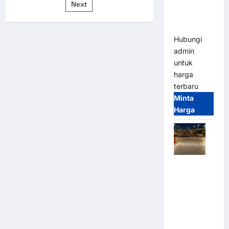
pos
Bandung |
Next
untuk
Sistem
MSM
Parkir
Modern
Parking
Hubungi
admin
untuk
harga
terbaru
Minta
Harga
Palang
Parkir
Otomatis /
Barrier
Gate M
Gate –