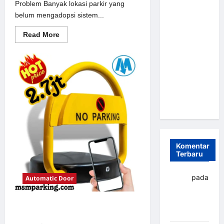
Problem Banyak lokasi parkir yang
Parkir
belum mengadopsi sistem...
Otomatis
Portabel
Read
Read More
more
Semi
about
Solusi
Manless:
Portal
Solusi
otomatis
perumahan
Cerdas Era
Jakarta
untuk
Digital di
Sistem
Indonesia
Parkir
Modern
Komentar
Terbaru
yapto
pada
Automatic Door
Palang
parkir
Solusi Palang parkir gilimanuk
Banjarbaru
untuk Sistem Parkir Modern