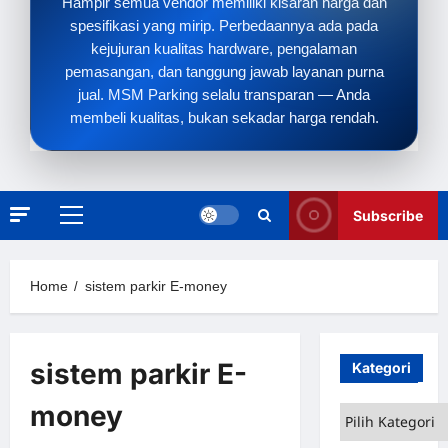
Hampir semua vendor memiliki kisaran harga dan
spesifikasi yang mirip. Perbedaannya ada pada
kejujuran kualitas hardware, pengalaman
pemasangan, dan tanggung jawab layanan purna
jual. MSM Parking selalu transparan — Anda
membeli kualitas, bukan sekadar harga rendah.
Subscribe
Primary
Menu
Home
sistem parkir E-money
sistem parkir E-
Kategori
money
Kategori