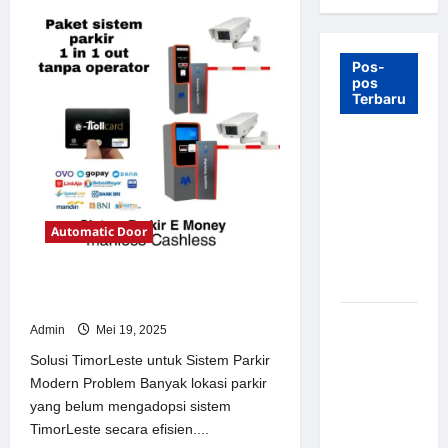
Pos-
pos
Terbaru
7 Manfaat
Swing Gate
Barrier
untuk
Automatic Door
Tempat
Wisata
Modern
Solusi TimorLeste untuk Sistem
Parkir Modern
Palang
Admin
Mei 19, 2025
Parkir
Solusi TimorLeste untuk Sistem Parkir
Otomatis –
Modern Problem Banyak lokasi parkir
Solusi
yang belum mengadopsi sistem
Canggih &
TimorLeste secara efisien....
Aman