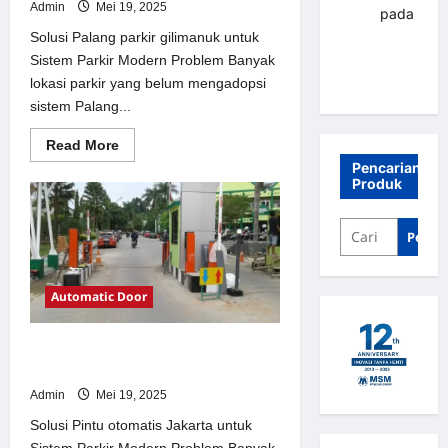
Admin
Mei 19, 2025
renni
pada
Palang
Solusi Palang parkir gilimanuk untuk
parkir
Sistem Parkir Modern Problem Banyak
Banjarbaru
lokasi parkir yang belum mengadopsi
sistem Palang...
Read
Read More
more
Pencarian
about
Produk
Solusi
Palang
parkir
gilimanuk
Penca
untuk
Sistem
Parkir
Modern
Automatic Door
Solusi Pintu otomatis Jakarta untuk
Sistem Parkir Modern
Admin
Mei 19, 2025
Solusi Pintu otomatis Jakarta untuk
Sistem Parkir Modern Problem Banyak