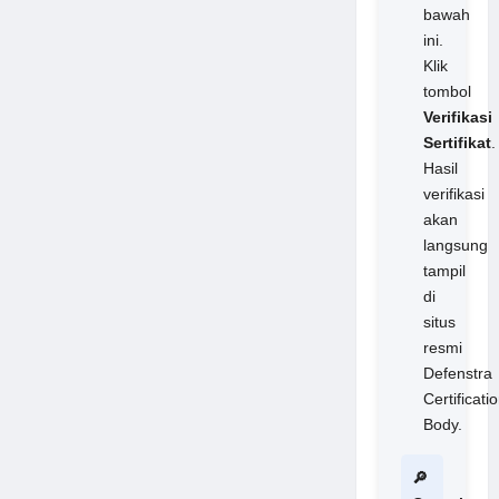
bawah
ini.
Klik
tombol
Verifikasi
Sertifikat
.
Hasil
verifikasi
akan
langsung
tampil
di
situs
resmi
Defenstra
Certificati
Body.
🔎