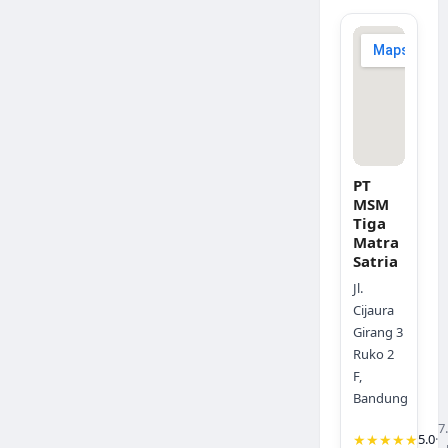
PT
MSM
Tiga
Matra
Satria
Jl.
Cijaura
Girang 3
Ruko 2
F,
Bandung
7
★★★★★
5.0
·