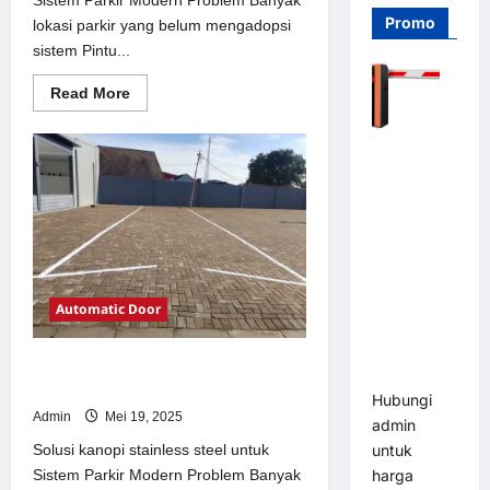
Promo
lokasi parkir yang belum mengadopsi
sistem Pintu...
Read
Read More
more
about
Solusi
Barrier
Pintu
otomatis
Gate PRO
Jakarta
116 DC |
untuk
Sistem
Palang
Parkir
Modern
Parkir
Otomatis
Brushless
Automatic Door
Adjustable
1.5-6 Detik
Solusi kanopi stainless steel untuk
(DZ-2411B)
Sistem Parkir Modern
Hubungi
Admin
Mei 19, 2025
admin
Solusi kanopi stainless steel untuk
untuk
Sistem Parkir Modern Problem Banyak
harga