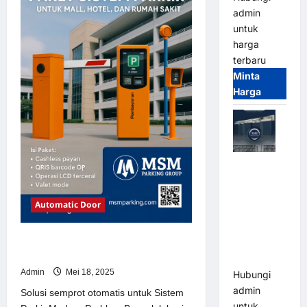
Sistem
admin
Parkir
Modern
untuk
harga
terbaru
Minta
Harga
Jual Mesin
Pintu Kaca
Otomatis
Automatic Door
(Automatic
Glass
Solusi semprot otomatis untuk
Door) Merk
Sistem Parkir Modern
Hirson
Admin
Mei 18, 2025
Hubungi
admin
Solusi semprot otomatis untuk Sistem
untuk