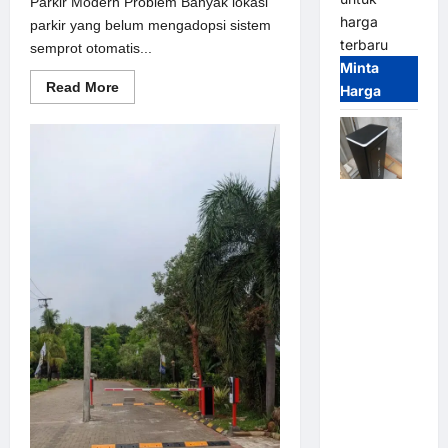
Parkir Modern Problem Banyak lokasi
harga
parkir yang belum mengadopsi sistem
terbaru
semprot otomatis...
Minta
Read
Read More
Harga
more
about
Solusi
semprot
otomatis
untuk
Sistem
Jual
Parkir
Modern
Palang
Parkir /
Barrier
Gate M
Gate DC
Motor:
Solusi
Sistem
Parkir
Tangguh