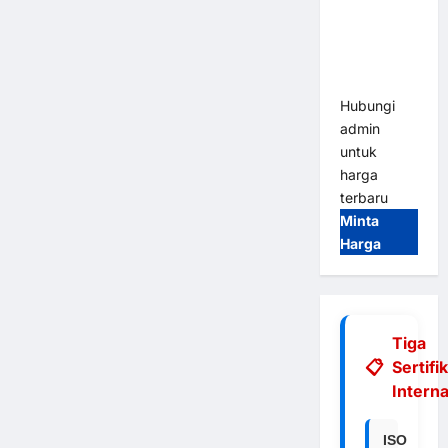
Integrasi
E-Money &
RFID Ultra-
Fast
Hubungi
admin
untuk
harga
terbaru
Minta
Harga
Tiga
Sertifi
Interna
ISO