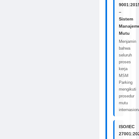
9001:201
–
Sistem
Manajem
Mutu
Menjamin
bahwa
seluruh
proses
kerja
MSM
Parking
mengikuti
prosedur
mutu
internasion
ISO/IEC
27001:20