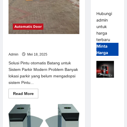
dan
Modern
Hubungi
admin
Automatic Door
untuk
harga
terbaru
Solusi Pintu otomatis Batang untuk
Minta
Sistem Parkir Modern
Harga
Admin
Mei 18, 2025
Solusi Pintu otomatis Batang untuk
Sistem Parkir Modern Problem Banyak
lokasi parkir yang belum mengadopsi
sistem Pintu...
Mobile
Portable
Read
Read More
Semi
more
about
Manless
Solusi
Parking
Pintu
otomatis
System –
Batang
untuk
Smart
Sistem