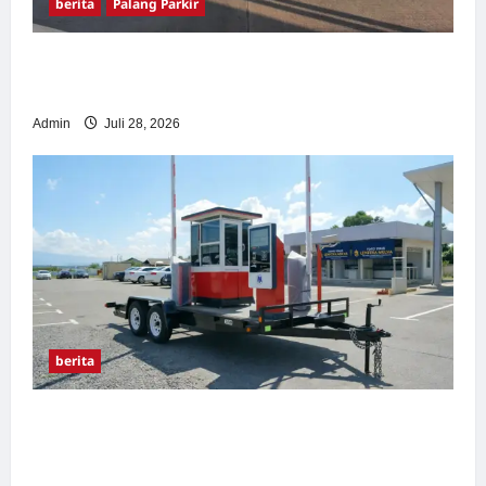
berita
Palang Parkir
Pemasangan Palang Parkir di Pabrik Gula
Tegal
Admin
Juli 28, 2026
berita
Sistem Parkir manless Portable: Solusi
Modern untuk Manajemen Parkir Fleksibel
dan Efisien