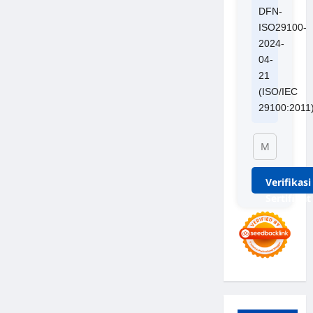
DFN-
ISO29100-
2024-
04-
21
(ISO/IEC
29100:2011
Verifikasi
Sertifikat