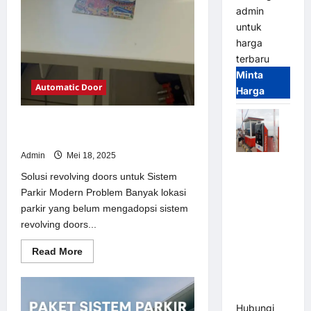
admin
untuk
harga
terbaru
Minta
Automatic Door
Harga
Solusi revolving doors untuk Sistem
Parkir Modern
Admin
Mei 18, 2025
Paket
Solusi revolving doors untuk Sistem
Sistem
Parkir Modern Problem Banyak lokasi
Parkir Semi
parkir yang belum mengadopsi sistem
Manless
revolving doors...
MSM – 2 In
2 Out |
Read
Read More
Solusi
more
about
Parkir
Solusi
revolving
Terintegrasi
doors
Hubungi
untuk