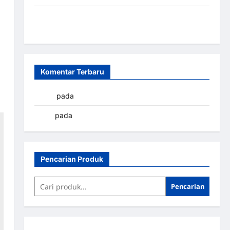
Sistem Parkir Otomatis Portabel Semi Manless:
Solusi Cerdas Era Digital di Indonesia
Komentar Terbaru
yapto
pada
Palang parkir Banjarbaru
renni
pada
Palang parkir Banjarbaru
Pencarian Produk
Pencarian