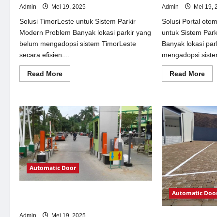
Admin
Mei 19, 2025
Admin
Mei 19, 
Solusi TimorLeste untuk Sistem Parkir
Solusi Portal oto
Modern Problem Banyak lokasi parkir yang
untuk Sistem Par
belum mengadopsi sistem TimorLeste
Banyak lokasi par
secara efisien....
mengadopsi siste
Read
Re
Read More
Read More
more
mor
about
abo
Solusi
Sol
TimorLeste
Por
untuk
oto
Sistem
per
Parkir
Jak
Modern
unt
Sis
Par
Mo
Automatic Door
Automatic Doo
Solusi Pintu otomatis Jakarta untuk
Sistem Parkir Modern
Admin
Mei 19, 2025