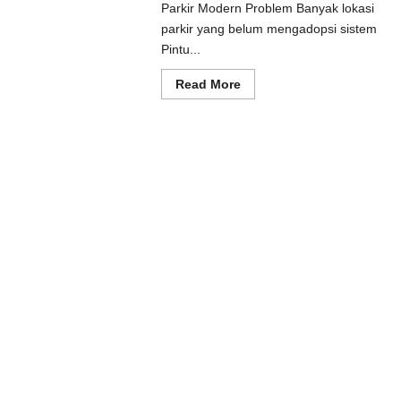
Parkir Modern Problem Banyak lokasi
ad
e
parkir yang belum mengadopsi sistem
ut
Pintu...
usi
prot
matis
Read
Read More
uk
more
tem
about
kir
Solusi
dern
Pintu
otomatis
Batang
untuk
Sistem
Parkir
Modern