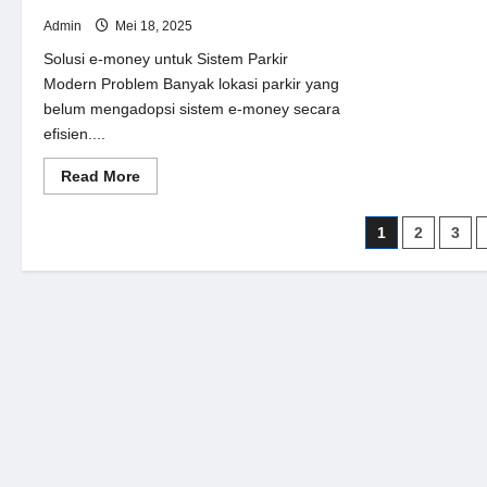
Admin
Mei 18, 2025
Solusi e-money untuk Sistem Parkir
Modern Problem Banyak lokasi parkir yang
belum mengadopsi sistem e-money secara
efisien....
Read
Read More
more
about
Solusi
Paginasi
1
2
3
e-
money
pos
untuk
Sistem
Parkir
Modern