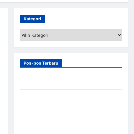
Kategori
Kategori
Pos-pos Terbaru
7 Manfaat Swing Gate Barrier untuk Tempat
Wisata Modern
Palang Parkir Otomatis – Solusi Canggih & Aman
Modern
Pemasangan Palang Parkir di Pabrik Gula Tegal
Sistem Parkir manless Portable: Solusi Modern
untuk Manajemen Parkir Fleksibel dan Efisien