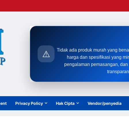
Tidak ada produk murah yang bena
⚠️
harga dan spesifikasi yang mi
pengalaman pemasangan, dan t
transparan
ient
Privacy Policy
Hak Cipta
Vendor/penyedia