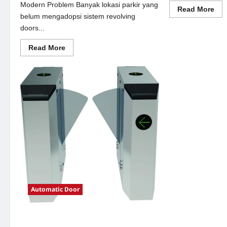
Modern Problem Banyak lokasi parkir yang
Re
Read More
mor
belum mengadopsi sistem revolving
abo
doors...
Sol
sem
oto
Read
Read More
unt
more
Sis
about
Par
Solusi
Mo
revolving
doors
untuk
Sistem
Parkir
Modern
Automatic Door
Solusi e-money untuk Sistem Parkir
Modern