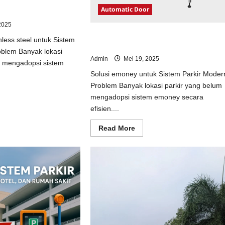
ainless steel untuk
Automatic Door
odern
2025
Solusi emoney untuk Sistem Parkir
nless steel untuk Sistem
Modern
oblem Banyak lokasi
Admin
Mei 19, 2025
m mengadopsi sistem
Solusi emoney untuk Sistem Parkir Moder
Problem Banyak lokasi parkir yang belum
ad
mengadopsi sistem emoney secara
e
ut
efisien....
usi
opi
Read
Read More
inless
more
el
about
uk
Solusi
tem
emoney
kir
untuk
dern
Sistem
Parkir
Modern