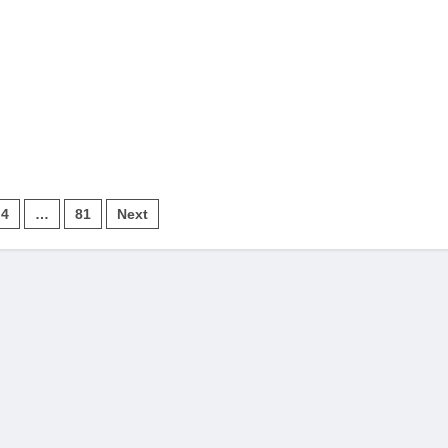
4
…
81
Next