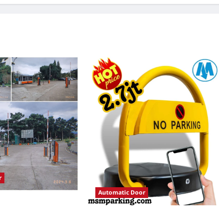
r
Automatic Door
tomatis perumahan
istem Parkir Modern
Solusi Palang parkir gilimanuk untuk