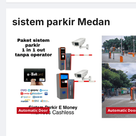
sistem parkir Medan
Automatic Door
Automatic Doo
Solusi TimorLeste untuk Sistem Parkir
Solusi Portal o
Modern
Jakarta untuk S