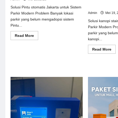
Solusi kanopi st
Sistem Parkir M
Solusi Pintu otomatis Jakarta untuk Sistem
Admin
Mei 19, 
Parkir Modern Problem Banyak lokasi
parkir yang belum mengadopsi sistem
Solusi kanopi stai
Pintu...
Parkir Modern Pr
parkir yang belu
Read
Read More
kanopi...
more
about
Solusi
Re
Read More
Pintu
mor
otomatis
abo
Jakarta
Sol
untuk
kan
Sistem
sta
Parkir
ste
Modern
unt
Sis
Par
Mo