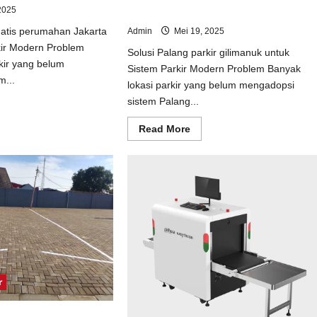
2025
Sistem Parkir Modern
matis perumahan Jakarta
Admin
Mei 19, 2025
kir Modern Problem
Solusi Palang parkir gilimanuk untuk
kir yang belum
Sistem Parkir Modern Problem Banyak
m...
lokasi parkir yang belum mengadopsi
sistem Palang...
ad
e
ut
Read
Read More
usi
more
tal
about
matis
Solusi
umahan
Palang
arta
parkir
uk
gilimanuk
tem
untuk
kir
Sistem
dern
Parkir
Modern
r