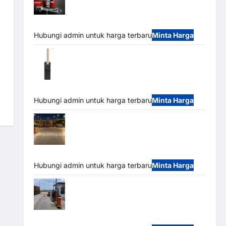
Mobile Portable Semi Manless Parking
System – Smart Parking All-in-One
Hubungi admin untuk harga terbaru
Minta Harga
Harga Barrier Gate CAME Italy Terbaru
2026 Franco Bandung | MSM Parking
Hubungi admin untuk harga terbaru
Minta Harga
Palang Parkir Otomatis / Barrier Gate M
Gate – Heavy Duty & High Speed
Hubungi admin untuk harga terbaru
Minta Harga
Paket Sistem Parkir Cashless Tap & Go
M Gate | Integrasi E-Money & RFID Ultra-Fast