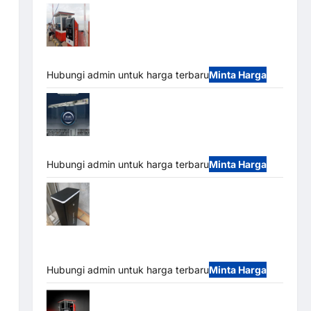
Paket Sistem Parkir Semi Manless MSM
– 2 In 2 Out | Solusi Parkir Terintegrasi
Hubungi admin untuk harga terbaru
Minta Harga
Jual Mesin Pintu Kaca Otomatis
(Automatic Glass Door) Merk Hirson
Hubungi admin untuk harga terbaru
Minta Harga
Jual Palang Parkir / Barrier Gate M Gate
DC Motor: Solusi Sistem Parkir Tangguh dan
Modern
Hubungi admin untuk harga terbaru
Minta Harga