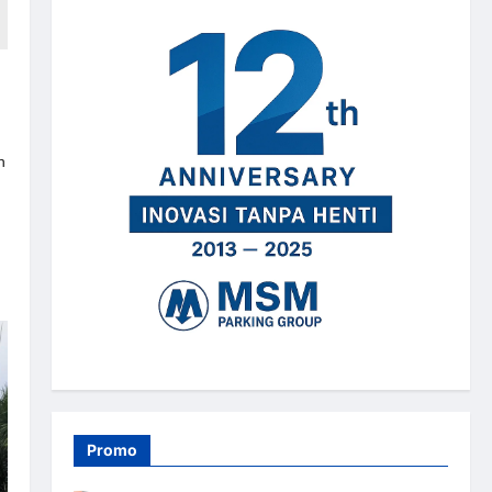
n
Promo