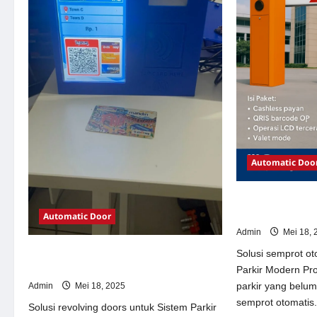
Automatic Doo
Solusi semprot 
Parkir Modern
Automatic Door
Admin
Mei 18, 
Solusi revolving doors untuk Sistem
Solusi semprot ot
Parkir Modern
Parkir Modern Pr
parkir yang belu
Admin
Mei 18, 2025
semprot otomatis.
Solusi revolving doors untuk Sistem Parkir