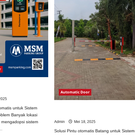
r
otomatis untuk Sistem
Automatic Door
2025
Solusi Pintu otomatis Batang untuk
omatis untuk Sistem
Sistem Parkir Modern
oblem Banyak lokasi
m mengadopsi sistem
Admin
Mei 18, 2025
..
Solusi Pintu otomatis Batang untuk Sistem