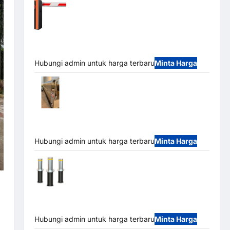
Barrier Gate PRO 116 DC | Palang Parkir
Otomatis Brushless Adjustable 1.5-6 Detik (DZ-
2411B)
Hubungi admin untuk harga terbaru
Minta Harga
Automatic Folding Gate | Pagar Pintu
Lipat Otomatis Stainless Steel & Aluminium
(Hongmen Style)
Hubungi admin untuk harga terbaru
Minta Harga
Automatic Hydraulic Bollard MSM |
Pengaman Kendaraan Heavy Duty Tahan Banjir
(IP68)
Hubungi admin untuk harga terbaru
Minta Harga