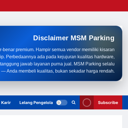
Disclaimer MSM Parking
r-benar premium. Hampir semua vendor memiliki kisaran
rip. Perbedaannya ada pada kejujuran kualitas hardware,
anggung jawab layanan purna jual. MSM Parking selalu
 — Anda membeli kualitas, bukan sekadar harga rendah.
Karir
Lelang Pengelola
Subscribe