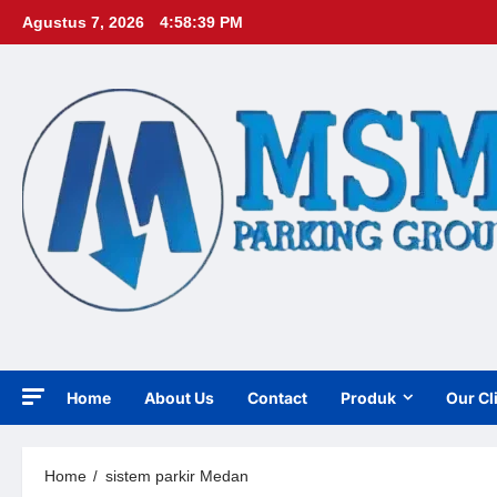
Skip
Agustus 7, 2026
4:58:40 PM
to
content
Home
About Us
Contact
Produk
Our Cl
Home
sistem parkir Medan