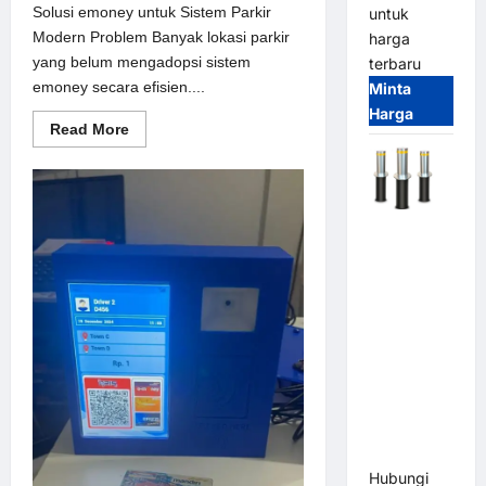
Solusi emoney untuk Sistem Parkir
untuk
Modern Problem Banyak lokasi parkir
harga
yang belum mengadopsi sistem
terbaru
emoney secara efisien....
Minta
Harga
Read
Read More
more
about
Solusi
emoney
untuk
Sistem
Automatic
Parkir
Modern
Hydraulic
Bollard
MSM |
Pengaman
Kendaraan
Heavy Duty
Tahan
Banjir
(IP68)
Hubungi