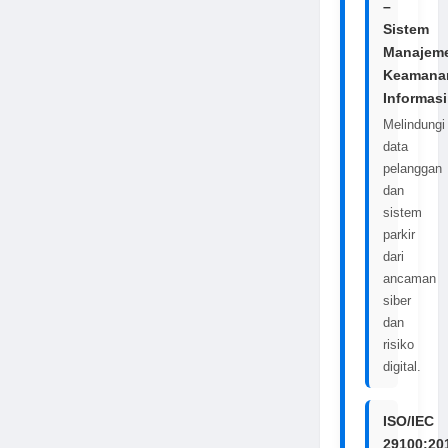
–
Sistem
Manajem
Keamana
Informasi
Melindungi
data
pelanggan
dan
sistem
parkir
dari
ancaman
siber
dan
risiko
digital.
ISO/IEC
29100:20