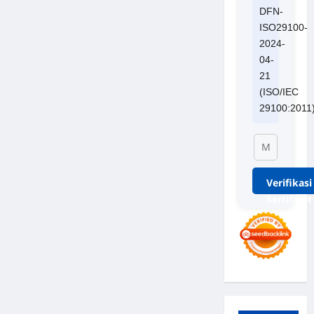
DFN-
ISO29100-
2024-
04-
21
(ISO/IEC
29100:2011
Verifikasi
Sertifikat