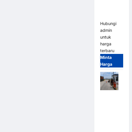
Heavy Duty
& High
Speed
Hubungi
admin
untuk
harga
terbaru
Minta
Harga
Paket
Sistem
Parkir
Cashless
Tap & Go M
Gate |