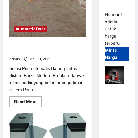
dan
Modern
Hubungi
admin
Automatic Door
untuk
harga
terbaru
Solusi Pintu otomatis Batang untuk
Minta
Sistem Parkir Modern
Harga
Admin
Mei 18, 2025
Solusi Pintu otomatis Batang untuk
Sistem Parkir Modern Problem Banyak
lokasi parkir yang belum mengadopsi
sistem Pintu...
Mobile
Portable
Read
Read More
Semi
more
about
Manless
Solusi
Parking
Pintu
otomatis
System –
Batang
untuk
Smart
Sistem