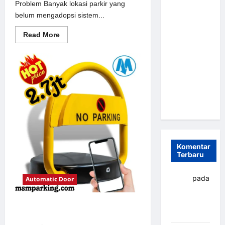
Problem Banyak lokasi parkir yang
Parkir
belum mengadopsi sistem...
Otomatis
Portabel
Read
Read More
more
Semi
about
Solusi
Manless:
Portal
Solusi
otomatis
perumahan
Cerdas Era
Jakarta
untuk
Digital di
Sistem
Indonesia
Parkir
Modern
Komentar
Terbaru
yapto
pada
Automatic Door
Palang
parkir
Solusi Palang parkir gilimanuk
Banjarbaru
untuk Sistem Parkir Modern