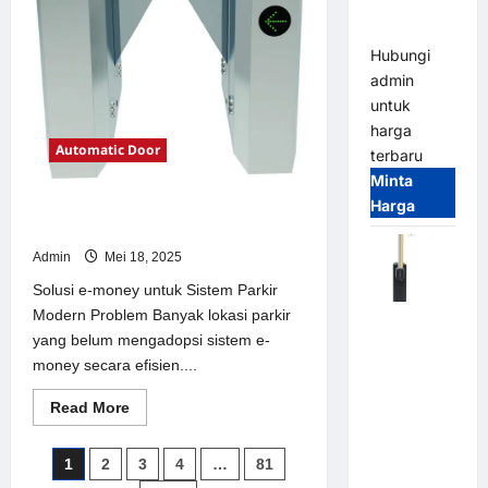
Parking
Parkir
Modern
All-in-One
Hubungi
admin
untuk
harga
Automatic Door
terbaru
Minta
Harga
Solusi e-money untuk Sistem Parkir
Modern
Admin
Mei 18, 2025
Solusi e-money untuk Sistem Parkir
Modern Problem Banyak lokasi parkir
Harga
yang belum mengadopsi sistem e-
Barrier
money secara efisien....
Gate CAME
Italy
Read
Read More
Terbaru
more
about
2026
Solusi
Paginasi
1
2
3
4
…
81
e-
Franco
money