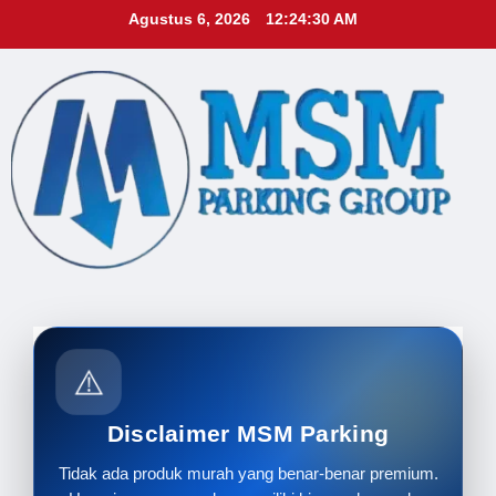
Skip
Agustus 6, 2026
12:24:32 AM
to
content
⚠️
Disclaimer MSM Parking
Tidak ada produk murah yang benar-benar premium.