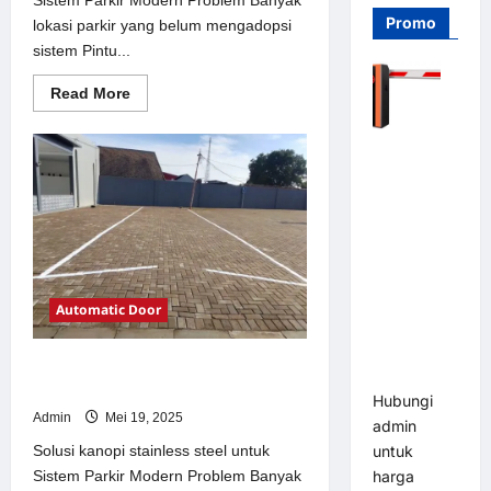
Promo
lokasi parkir yang belum mengadopsi
sistem Pintu...
Read
Read More
more
about
Solusi
Barrier
Pintu
otomatis
Gate PRO
Jakarta
116 DC |
untuk
Sistem
Palang
Parkir
Modern
Parkir
Otomatis
Brushless
Automatic Door
Adjustable
1.5-6 Detik
Solusi kanopi stainless steel untuk
(DZ-2411B)
Sistem Parkir Modern
Hubungi
Admin
Mei 19, 2025
admin
Solusi kanopi stainless steel untuk
untuk
Sistem Parkir Modern Problem Banyak
harga