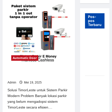
Pos-
pos
Terbaru
7 Manfaat
Swing Gate
Barrier
untuk
Automatic Door
Tempat
Wisata
Modern
Solusi TimorLeste untuk Sistem
Parkir Modern
Palang
Admin
Mei 19, 2025
Parkir
Solusi TimorLeste untuk Sistem Parkir
Otomatis –
Modern Problem Banyak lokasi parkir
Solusi
yang belum mengadopsi sistem
Canggih &
TimorLeste secara efisien....
Aman