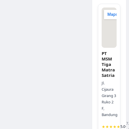
PT
MSM
Tiga
Matra
Satria
Jl.
Cijaura
Girang 3
Ruko 2
F,
Bandung
7
★★★★★
5.0
·