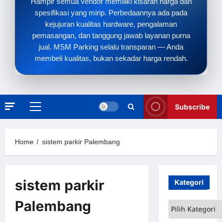
Hampir semua vendor memiliki kisaran harga dan
spesifikasi yang mirip. Perbedaannya ada pada
kejujuran kualitas hardware, pengalaman
pemasangan, dan tanggung jawab layanan purna
jual. MSM Parking selalu transparan — Anda
membeli kualitas, bukan sekadar harga rendah.
Subscribe
Primary
Menu
Home
sistem parkir Palembang
sistem parkir
Kategori
Palembang
Kategori