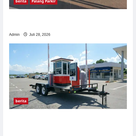
berita
Palang Parkir
Pemasangan Palang Parkir di Pabrik Gula
Tegal
Admin
Juli 28, 2026
berita
Sistem Parkir manless Portable: Solusi
Modern untuk Manajemen Parkir Fleksibel
dan Efisien