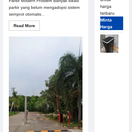
Parkir Modern Problem Banyak lokasi
harga
parkir yang belum mengadopsi sistem
terbaru
semprot otomatis...
Minta
Read
Read More
Harga
more
about
Solusi
semprot
otomatis
untuk
Sistem
Jual
Parkir
Modern
Palang
Parkir /
Barrier
Gate M
Gate DC
Motor:
Solusi
Sistem
Parkir
Tangguh