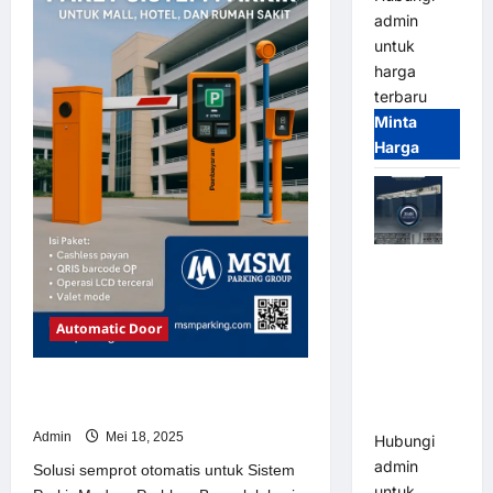
Sistem
admin
Parkir
Modern
untuk
harga
terbaru
Minta
Harga
Jual Mesin
Pintu Kaca
Otomatis
Automatic Door
(Automatic
Glass
Solusi semprot otomatis untuk
Door) Merk
Sistem Parkir Modern
Hirson
Admin
Mei 18, 2025
Hubungi
admin
Solusi semprot otomatis untuk Sistem
untuk