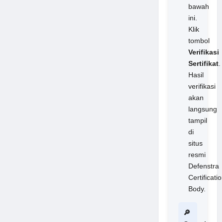
bawah
ini.
Klik
tombol
Verifikasi
Sertifikat
.
Hasil
verifikasi
akan
langsung
tampil
di
situs
resmi
Defenstra
Certificati
Body.
🔎