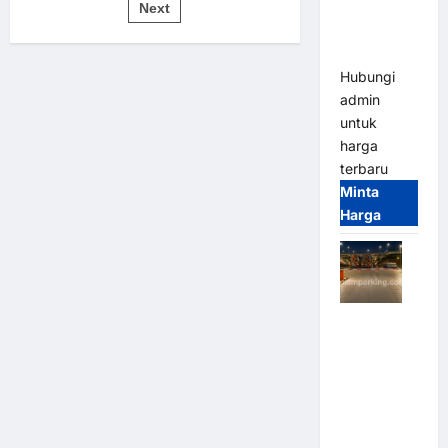
pos
Bandung |
Next
untuk
Sistem
MSM
Parkir
Modern
Parking
Hubungi
admin
untuk
harga
terbaru
Minta
Harga
Palang
Parkir
Otomatis /
Barrier
Gate M
Gate –