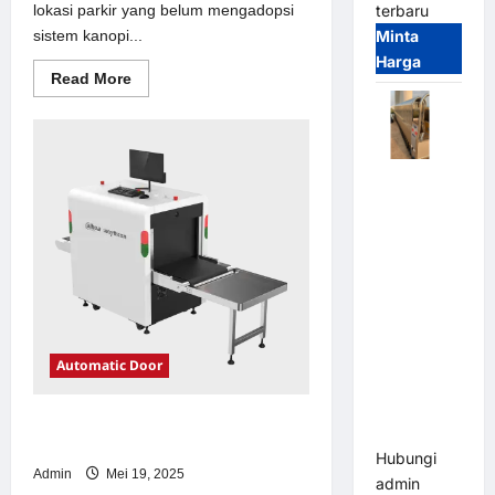
lokasi parkir yang belum mengadopsi
terbaru
sistem kanopi...
Minta
Harga
Read
Read More
more
about
Solusi
kanopi
stainless
steel
Automatic
untuk
Sistem
Folding
Parkir
Gate |
Modern
Pagar
Pintu Lipat
Otomatis
Stainless
Steel &
Automatic Door
Aluminium
(Hongmen
Solusi emoney untuk Sistem Parkir
Style)
Modern
Hubungi
Admin
Mei 19, 2025
admin