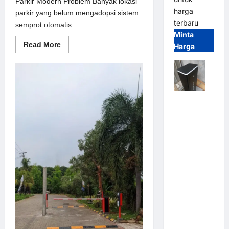
Parkir Modern Problem Banyak lokasi
harga
parkir yang belum mengadopsi sistem
terbaru
semprot otomatis...
Minta
Read
Read More
Harga
more
about
Solusi
semprot
otomatis
untuk
Sistem
Jual
Parkir
Modern
Palang
Parkir /
Barrier
Gate M
Gate DC
Motor:
Solusi
Sistem
Parkir
Tangguh