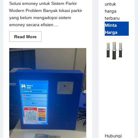
Solusi emoney untuk Sistem Parkir
untuk
Modern Problem Banyak lokasi parkir
harga
yang belum mengadopsi sistem
terbaru
emoney secara efisien....
Minta
Harga
Read
Read More
more
about
Solusi
emoney
untuk
Sistem
Automatic
Parkir
Modern
Hydraulic
Bollard
MSM |
Pengaman
Kendaraan
Heavy Duty
Tahan
Banjir
(IP68)
Hubungi