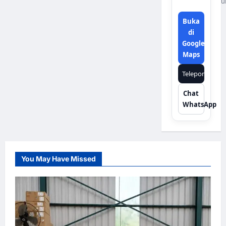
u
Buka
di
Google
Maps
Telepon
Chat
WhatsApp
You May Have Missed