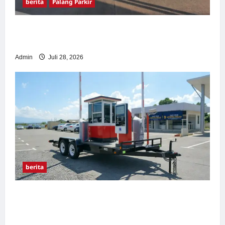
berita
Palang Parkir
Pemasangan Palang Parkir di Pabrik Gula
Tegal
Admin
Juli 28, 2026
berita
Sistem Parkir manless Portable: Solusi
Modern untuk Manajemen Parkir Fleksibel
dan Efisien