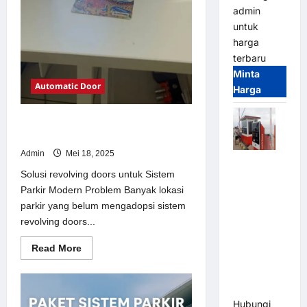
admin
untuk
harga
terbaru
Minta
Automatic Door
Harga
Solusi revolving doors untuk Sistem
Parkir Modern
Admin
Mei 18, 2025
Paket
Solusi revolving doors untuk Sistem
Sistem
Parkir Modern Problem Banyak lokasi
Parkir Semi
parkir yang belum mengadopsi sistem
Manless
revolving doors...
MSM – 2 In
2 Out |
Read
Read More
Solusi
more
about
Parkir
Solusi
revolving
Terintegrasi
doors
Hubungi
untuk