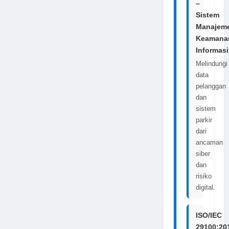
–
Sistem
Manajem
Keamana
Informasi
Melindungi
data
pelanggan
dan
sistem
parkir
dari
ancaman
siber
dan
risiko
digital.
ISO/IEC
29100:20