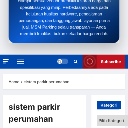
Hampir semua vendor memiliki kisaran harga dan
spesifikasi yang mirip. Perbedaannya ada pada
kejujuran kualitas hardware, pengalaman
pemasangan, dan tanggung jawab layanan purna
jual. MSM Parking selalu transparan — Anda
membeli kualitas, bukan sekadar harga rendah.
Subscribe
Primary
Menu
Home
sistem parkir perumahan
sistem parkir
Kategori
perumahan
Kategori