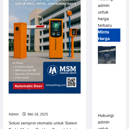
Sistem
admin
Parkir
Modern
untuk
harga
terbaru
Minta
Harga
Jual Mesin
Pintu Kaca
Otomatis
Automatic Door
(Automatic
Glass
Solusi semprot otomatis untuk
Door) Merk
Sistem Parkir Modern
Hirson
Admin
Mei 18, 2025
Hubungi
admin
Solusi semprot otomatis untuk Sistem
untuk