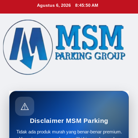
Skip
Agustus 6, 2026
8:45:52 AM
to
content
⚠️
Disclaimer MSM Parking
Tidak ada produk murah yang benar-benar premium.