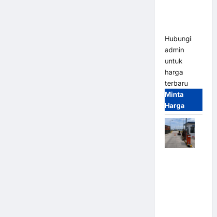
Heavy Duty
& High
Speed
Hubungi
admin
untuk
harga
terbaru
Minta
Harga
Paket
Sistem
Parkir
Cashless
Tap & Go M
Gate |