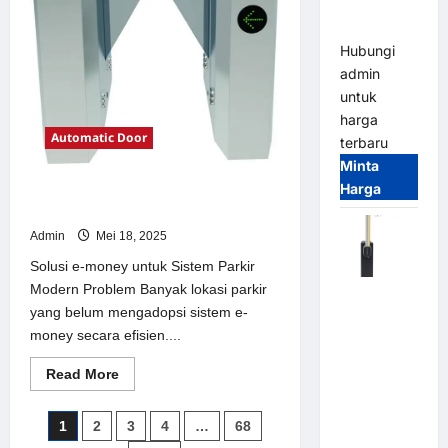
Parking
Parkir
Modern
All-in-One
Hubungi
admin
untuk
harga
Automatic Door
terbaru
Minta
Harga
Solusi e-money untuk Sistem Parkir
Modern
Admin
Mei 18, 2025
Solusi e-money untuk Sistem Parkir
Modern Problem Banyak lokasi parkir
Harga
yang belum mengadopsi sistem e-
Barrier
money secara efisien....
Gate CAME
Italy
Read
Read More
Terbaru
more
about
2026
Solusi
Paginasi
1
2
3
4
…
68
e-
Franco
money