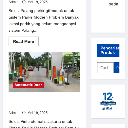
Admin
Mei 19, 2025
renni
pada
Palang
Solusi Palang parkir gilimanuk untuk
parkir
Sistem Parkir Modern Problem Banyak
Banjarbaru
lokasi parkir yang belum mengadopsi
sistem Palang...
Read
Read More
more
Pencarian
about
Produk
Solusi
Palang
parkir
gilimanuk
Penca
untuk
Sistem
Parkir
Modern
Automatic Door
Solusi Pintu otomatis Jakarta untuk
Sistem Parkir Modern
Admin
Mei 19, 2025
Solusi Pintu otomatis Jakarta untuk
Sistem Parkir Modern Problem Banyak