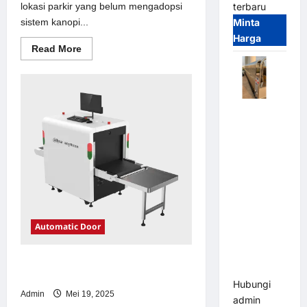
lokasi parkir yang belum mengadopsi
terbaru
sistem kanopi...
Minta
Harga
Read
Read More
more
about
Solusi
kanopi
stainless
steel
Automatic
untuk
Sistem
Folding
Parkir
Gate |
Modern
Pagar
Pintu Lipat
Otomatis
Stainless
Steel &
Automatic Door
Aluminium
(Hongmen
Solusi emoney untuk Sistem Parkir
Style)
Modern
Hubungi
Admin
Mei 19, 2025
admin