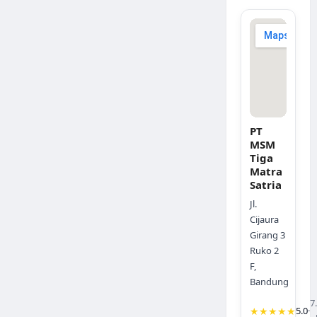
PT
MSM
Tiga
Matra
Satria
Jl.
Cijaura
Girang 3
Ruko 2
F,
Bandung
7
★★★★★
5.0
·