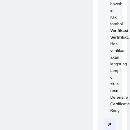
bawah
ini.
Klik
tombol
Verifikasi
Sertifikat
.
Hasil
verifikasi
akan
langsung
tampil
di
situs
resmi
Defenstra
Certificati
Body.
🔎