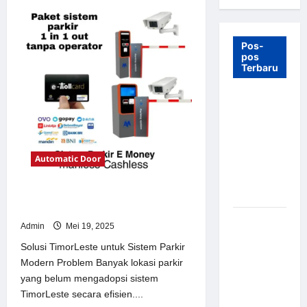
Pos-
pos
Terbaru
7 Manfaat
Swing Gate
Barrier
untuk
Automatic Door
Tempat
Wisata
Modern
Solusi TimorLeste untuk Sistem
Parkir Modern
Palang
Admin
Mei 19, 2025
Parkir
Solusi TimorLeste untuk Sistem Parkir
Otomatis –
Modern Problem Banyak lokasi parkir
Solusi
yang belum mengadopsi sistem
Canggih &
TimorLeste secara efisien....
Aman