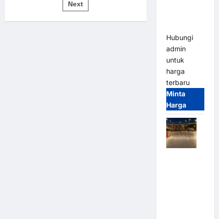
pos
Bandung |
Next
untuk
Sistem
MSM
Parkir
Modern
Parking
Hubungi
admin
untuk
harga
terbaru
Minta
Harga
Palang
Parkir
Otomatis /
Barrier
Gate M
Gate –