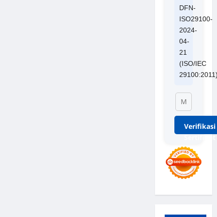
DFN-
ISO29100-
2024-
04-
21
(ISO/IEC
29100:2011
Verifikasi
Sertifikat