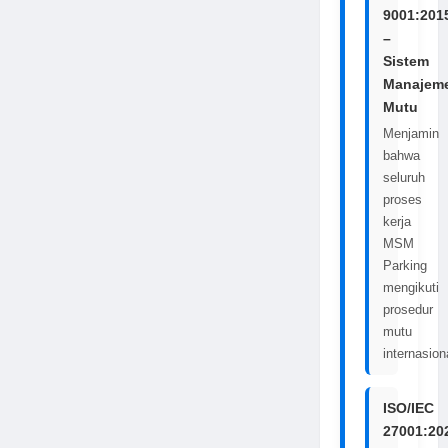
9001:201
–
Sistem
Manajem
Mutu
Menjamin
bahwa
seluruh
proses
kerja
MSM
Parking
mengikuti
prosedur
mutu
internasion
ISO/IEC
27001:20