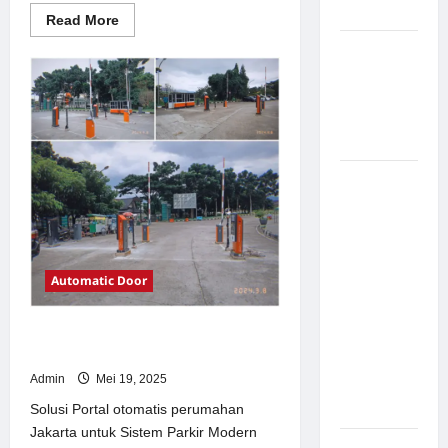
Modern
Read
Read More
more
about
Pemasangan
Solusi
Palang
TimorLeste
untuk
Parkir di
Sistem
Parkir
Pabrik
Modern
Gula Tegal
Sistem
Parkir
manless
Portable:
Solusi
Automatic Door
Modern
untuk
Solusi Portal otomatis perumahan
Manajemen
Jakarta untuk Sistem Parkir Modern
Parkir
Admin
Mei 19, 2025
Fleksibel
dan Efisien
Solusi Portal otomatis perumahan
Jakarta untuk Sistem Parkir Modern
Sistem