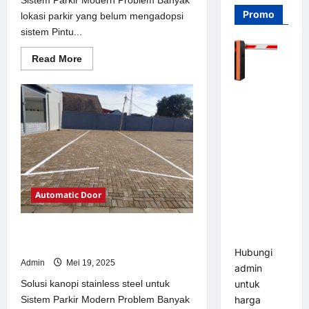
Promo
lokasi parkir yang belum mengadopsi
sistem Pintu...
Read
Read More
more
about
Solusi
Barrier
Pintu
otomatis
Gate PRO
Jakarta
116 DC |
untuk
Sistem
Palang
Parkir
Modern
Parkir
Otomatis
Brushless
Automatic Door
Adjustable
1.5-6 Detik
Solusi kanopi stainless steel untuk
(DZ-2411B)
Sistem Parkir Modern
Hubungi
Admin
Mei 19, 2025
admin
Solusi kanopi stainless steel untuk
untuk
Sistem Parkir Modern Problem Banyak
harga