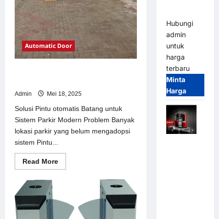
dan
Modern
Hubungi
admin
Automatic Door
untuk
harga
terbaru
Solusi Pintu otomatis Batang untuk
Minta
Sistem Parkir Modern
Harga
Admin
Mei 18, 2025
Solusi Pintu otomatis Batang untuk
Sistem Parkir Modern Problem Banyak
lokasi parkir yang belum mengadopsi
sistem Pintu...
Mobile
Portable
Read
Read More
Semi
more
about
Manless
Solusi
Parking
Pintu
otomatis
System –
Batang
untuk
Smart
Sistem