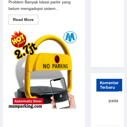
Problem Banyak lokasi parkir yang
Parkir
belum mengadopsi sistem...
Otomatis
Portabel
Read
Read More
more
Semi
about
Solusi
Manless:
Portal
Solusi
otomatis
perumahan
Cerdas Era
Jakarta
untuk
Digital di
Sistem
Indonesia
Parkir
Modern
Komentar
Terbaru
yapto
pada
Automatic Door
Palang
parkir
Solusi Palang parkir gilimanuk
Banjarbaru
untuk Sistem Parkir Modern