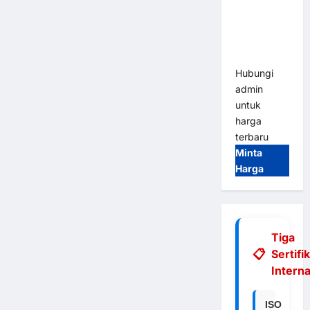
Integrasi
E-Money &
RFID Ultra-
Fast
Hubungi
admin
untuk
harga
terbaru
Minta
Harga
Tiga
Sertifi
Interna
ISO