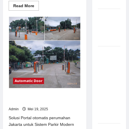
Modern
Read
Read More
more
about
Pemasangan
Solusi
Palang
TimorLeste
untuk
Parkir di
Sistem
Parkir
Pabrik
Modern
Gula Tegal
Sistem
Parkir
manless
Portable:
Solusi
Automatic Door
Modern
untuk
Solusi Portal otomatis perumahan
Manajemen
Jakarta untuk Sistem Parkir Modern
Parkir
Admin
Mei 19, 2025
Fleksibel
dan Efisien
Solusi Portal otomatis perumahan
Jakarta untuk Sistem Parkir Modern
Sistem