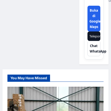
u
Buka
di
Google
Maps
Telepon
Chat
WhatsApp
You May Have Missed