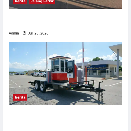
berita
Palang Parkir
Pemasangan Palang Parkir di Pabrik Gula
Tegal
Admin
Juli 28, 2026
berita
Sistem Parkir manless Portable: Solusi
Modern untuk Manajemen Parkir Fleksibel
dan Efisien