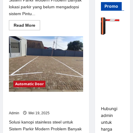
Promo
lokasi parkir yang belum mengadopsi
sistem Pintu...
Read
Read More
more
about
Solusi
Barrier
Pintu
otomatis
Gate PRO
Jakarta
116 DC |
untuk
Sistem
Palang
Parkir
Modern
Parkir
Otomatis
Brushless
Automatic Door
Adjustable
1.5-6 Detik
Solusi kanopi stainless steel untuk
(DZ-2411B)
Sistem Parkir Modern
Hubungi
Admin
Mei 19, 2025
admin
Solusi kanopi stainless steel untuk
untuk
Sistem Parkir Modern Problem Banyak
harga