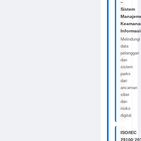
–
Sistem
Manajem
Keamana
Informasi
Melindungi
data
pelanggan
dan
sistem
parkir
dari
ancaman
siber
dan
risiko
digital.
ISO/IEC
29100:20