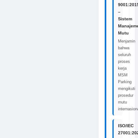
9001:201
–
Sistem
Manajem
Mutu
Menjamin
bahwa
seluruh
proses
kerja
MSM
Parking
mengikuti
prosedur
mutu
internasion
ISO/IEC
27001:20