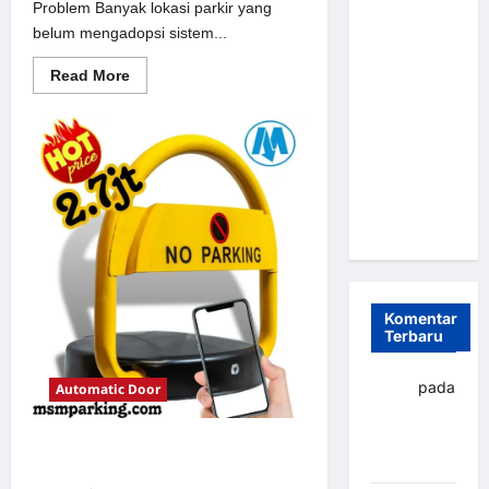
Problem Banyak lokasi parkir yang
Parkir
belum mengadopsi sistem...
Otomatis
Portabel
Read
Read More
more
Semi
about
Solusi
Manless:
Portal
Solusi
otomatis
perumahan
Cerdas Era
Jakarta
untuk
Digital di
Sistem
Indonesia
Parkir
Modern
Komentar
Terbaru
yapto
pada
Automatic Door
Palang
parkir
Solusi Palang parkir gilimanuk
Banjarbaru
untuk Sistem Parkir Modern