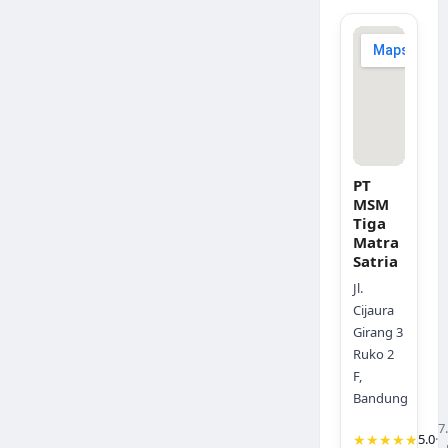
PT
MSM
Tiga
Matra
Satria
Jl.
Cijaura
Girang 3
Ruko 2
F,
Bandung
7
★★★★★
5.0
·