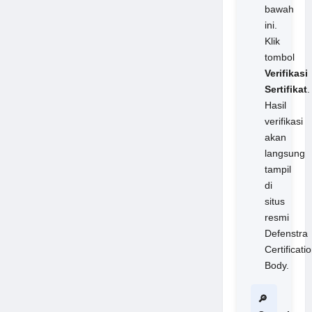
bawah
ini.
Klik
tombol
Verifikasi
Sertifikat
.
Hasil
verifikasi
akan
langsung
tampil
di
situs
resmi
Defenstra
Certificati
Body.
🔎