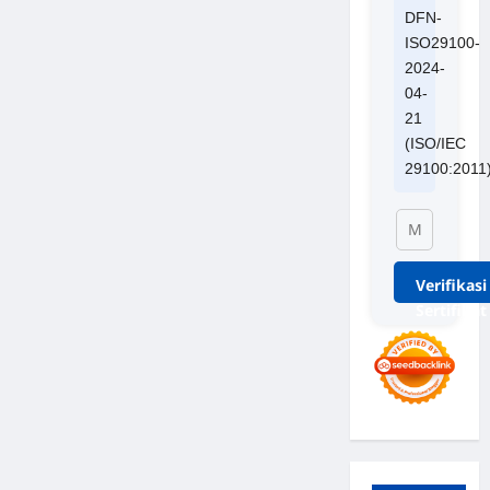
DFN-
ISO29100-
2024-
04-
21
(ISO/IEC
29100:2011
Verifikasi
Sertifikat