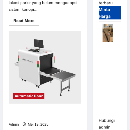
lokasi parkir yang belum mengadopsi
terbaru
sistem kanopi...
Minta
Harga
Read
Read More
more
about
Solusi
kanopi
stainless
steel
Automatic
untuk
Sistem
Folding
Parkir
Gate |
Modern
Pagar
Pintu Lipat
Otomatis
Stainless
Steel &
Automatic Door
Aluminium
(Hongmen
Solusi emoney untuk Sistem Parkir
Style)
Modern
Hubungi
Admin
Mei 19, 2025
admin