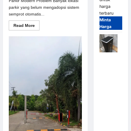
Parkir Modern Problem Banyak lokasi
harga
parkir yang belum mengadopsi sistem
terbaru
semprot otomatis...
Minta
Read
Read More
Harga
more
about
Solusi
semprot
otomatis
untuk
Sistem
Jual
Parkir
Modern
Palang
Parkir /
Barrier
Gate M
Gate DC
Motor:
Solusi
Sistem
Parkir
Tangguh