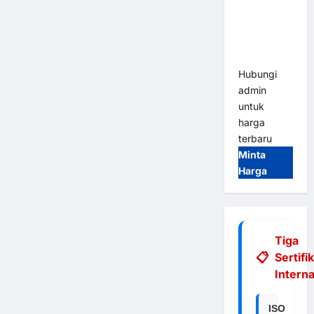
Integrasi
E-Money &
RFID Ultra-
Fast
Hubungi
admin
untuk
harga
terbaru
Minta
Harga
Tiga
Sertifi
Interna
ISO