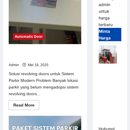
admin
untuk
harga
terbaru
Minta
Automatic Door
Harga
Solusi revolving doors untuk Sistem
Parkir Modern
Admin
Mei 18, 2025
Paket
Solusi revolving doors untuk Sistem
Sistem
Parkir Modern Problem Banyak lokasi
Parkir Semi
parkir yang belum mengadopsi sistem
Manless
revolving doors...
MSM – 2 In
2 Out |
Read
Read More
Solusi
more
about
Parkir
Solusi
revolving
Terintegrasi
doors
Hubungi
untuk