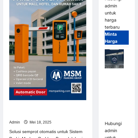
Sistem
admin
Parkir
Modern
untuk
harga
terbaru
Minta
Harga
Jual Mesin
Pintu Kaca
Otomatis
Automatic Door
(Automatic
Glass
Solusi semprot otomatis untuk
Door) Merk
Sistem Parkir Modern
Hirson
Admin
Mei 18, 2025
Hubungi
admin
Solusi semprot otomatis untuk Sistem
untuk