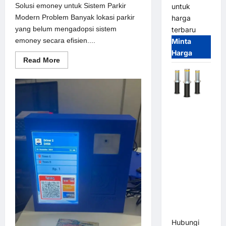
Solusi emoney untuk Sistem Parkir
untuk
Modern Problem Banyak lokasi parkir
harga
yang belum mengadopsi sistem
terbaru
emoney secara efisien....
Minta
Harga
Read
Read More
more
about
Solusi
emoney
untuk
Sistem
Automatic
Parkir
Modern
Hydraulic
Bollard
MSM |
Pengaman
Kendaraan
Heavy Duty
Tahan
Banjir
(IP68)
Hubungi