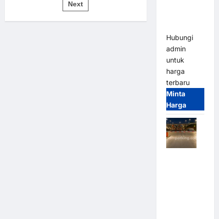
pos
Bandung |
Next
untuk
Sistem
MSM
Parkir
Modern
Parking
Hubungi
admin
untuk
harga
terbaru
Minta
Harga
Palang
Parkir
Otomatis /
Barrier
Gate M
Gate –