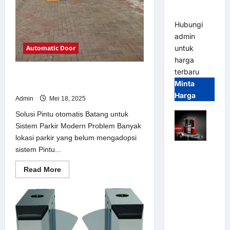
dan
Modern
Hubungi
admin
Automatic Door
untuk
harga
terbaru
Solusi Pintu otomatis Batang untuk
Minta
Sistem Parkir Modern
Harga
Admin
Mei 18, 2025
Solusi Pintu otomatis Batang untuk
Sistem Parkir Modern Problem Banyak
lokasi parkir yang belum mengadopsi
sistem Pintu...
Mobile
Portable
Read
Read More
Semi
more
about
Manless
Solusi
Parking
Pintu
otomatis
System –
Batang
untuk
Smart
Sistem