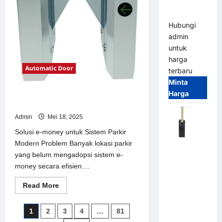
Parking
Parkir
Modern
All-in-One
Hubungi
admin
untuk
harga
Automatic Door
terbaru
Minta
Harga
Solusi e-money untuk Sistem Parkir
Modern
Admin
Mei 18, 2025
Solusi e-money untuk Sistem Parkir
Modern Problem Banyak lokasi parkir
Harga
yang belum mengadopsi sistem e-
Barrier
money secara efisien....
Gate CAME
Italy
Read
Read More
Terbaru
more
about
2026
Solusi
Paginasi
1
2
3
4
…
81
e-
Franco
money