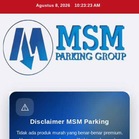
Skip
Agustus 8, 2026
10:23:24 AM
to
content
⚠️
Disclaimer MSM Parking
Tidak ada produk murah yang benar-benar premium.