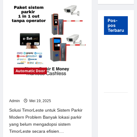
Pos-
pos
Terbaru
7 Manfaat
Swing Gate
Barrier
untuk
Automatic Door
Tempat
Wisata
Modern
Solusi TimorLeste untuk Sistem
Parkir Modern
Palang
Admin
Mei 19, 2025
Parkir
Solusi TimorLeste untuk Sistem Parkir
Otomatis –
Modern Problem Banyak lokasi parkir
Solusi
yang belum mengadopsi sistem
Canggih &
TimorLeste secara efisien....
Aman