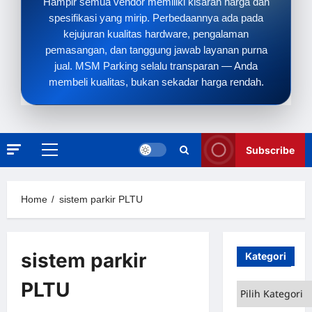
Hampir semua vendor memiliki kisaran harga dan
spesifikasi yang mirip. Perbedaannya ada pada
kejujuran kualitas hardware, pengalaman
pemasangan, dan tanggung jawab layanan purna
jual. MSM Parking selalu transparan — Anda
membeli kualitas, bukan sekadar harga rendah.
Subscribe
Primary
Menu
Home
sistem parkir PLTU
sistem parkir
Kategori
PLTU
Kategori