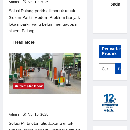
Admin
Mei 19, 2025
renni
pada
Palang
Solusi Palang parkir gilimanuk untuk
parkir
Sistem Parkir Modern Problem Banyak
Banjarbaru
lokasi parkir yang belum mengadopsi
sistem Palang...
Read
Read More
more
Pencarian
about
Produk
Solusi
Palang
parkir
gilimanuk
Penca
untuk
Sistem
Parkir
Modern
Automatic Door
Solusi Pintu otomatis Jakarta untuk
Sistem Parkir Modern
Admin
Mei 19, 2025
Solusi Pintu otomatis Jakarta untuk
Sistem Parkir Modern Problem Banyak