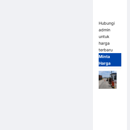
Heavy Duty
& High
Speed
Hubungi
admin
untuk
harga
terbaru
Minta
Harga
Paket
Sistem
Parkir
Cashless
Tap & Go M
Gate |