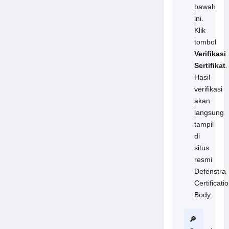
bawah
ini.
Klik
tombol
Verifikasi
Sertifikat
.
Hasil
verifikasi
akan
langsung
tampil
di
situs
resmi
Defenstra
Certificati
Body.
🔎