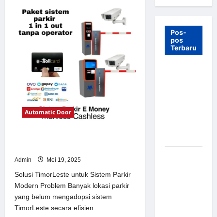
Pos-
pos
Terbaru
7 Manfaat
Swing Gate
Barrier
untuk
Automatic Door
Tempat
Wisata
Modern
Solusi TimorLeste untuk Sistem
Parkir Modern
Palang
Admin
Mei 19, 2025
Parkir
Solusi TimorLeste untuk Sistem Parkir
Otomatis –
Modern Problem Banyak lokasi parkir
Solusi
yang belum mengadopsi sistem
Canggih &
TimorLeste secara efisien....
Aman