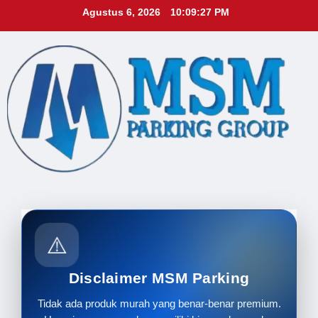
Skip
Agustus 6, 2026
10:09:28 PM
to
content
⚠️
Disclaimer MSM Parking
Tidak ada produk murah yang benar-benar premium.