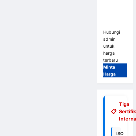
Integrasi
E-Money &
RFID Ultra-
Fast
Hubungi
admin
untuk
harga
terbaru
Minta
Harga
Tiga
Sertifi
Interna
ISO