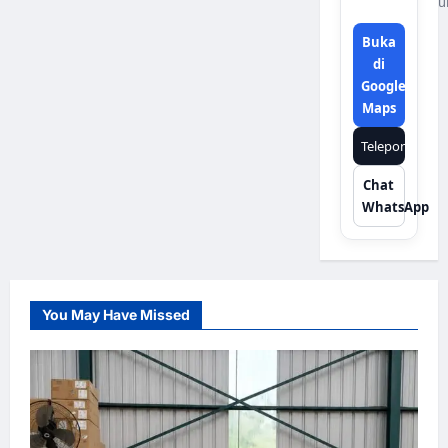
u
Buka
di
Google
Maps
Telepon
Chat
WhatsApp
You May Have Missed