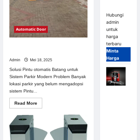
dan
Modern
Hubungi
admin
Automatic Door
untuk
harga
terbaru
Solusi Pintu otomatis Batang untuk
Minta
Sistem Parkir Modern
Harga
Admin
Mei 18, 2025
Solusi Pintu otomatis Batang untuk
Sistem Parkir Modern Problem Banyak
lokasi parkir yang belum mengadopsi
sistem Pintu...
Mobile
Portable
Read
Read More
Semi
more
about
Manless
Solusi
Parking
Pintu
otomatis
System –
Batang
untuk
Smart
Sistem