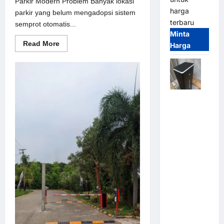
Parkir Modern Problem Banyak lokasi
harga
parkir yang belum mengadopsi sistem
terbaru
semprot otomatis...
Minta
Read
Read More
Harga
more
about
Solusi
semprot
otomatis
untuk
Sistem
Jual
Parkir
Modern
Palang
Parkir /
Barrier
Gate M
Gate DC
Motor:
Solusi
Sistem
Parkir
Tangguh