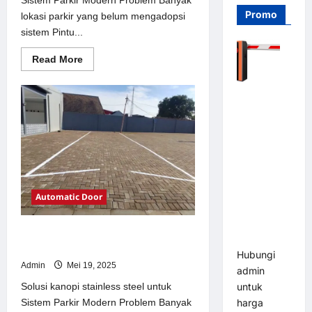
Promo
lokasi parkir yang belum mengadopsi
sistem Pintu...
Read
Read More
more
about
Solusi
Barrier
Pintu
otomatis
Gate PRO
Jakarta
116 DC |
untuk
Sistem
Palang
Parkir
Modern
Parkir
Otomatis
Brushless
Automatic Door
Adjustable
1.5-6 Detik
Solusi kanopi stainless steel untuk
(DZ-2411B)
Sistem Parkir Modern
Hubungi
Admin
Mei 19, 2025
admin
Solusi kanopi stainless steel untuk
untuk
Sistem Parkir Modern Problem Banyak
harga