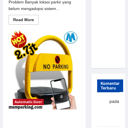
Problem Banyak lokasi parkir yang
Parkir
belum mengadopsi sistem...
Otomatis
Portabel
Read
Read More
more
Semi
about
Solusi
Manless:
Portal
Solusi
otomatis
perumahan
Cerdas Era
Jakarta
untuk
Digital di
Sistem
Indonesia
Parkir
Modern
Komentar
Terbaru
yapto
pada
Automatic Door
Palang
parkir
Solusi Palang parkir gilimanuk
Banjarbaru
untuk Sistem Parkir Modern