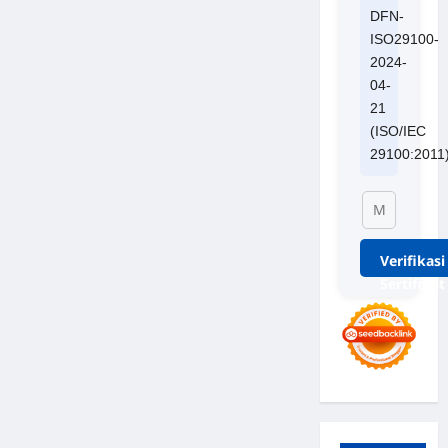
DFN-
ISO29100-
2024-
04-
21
(ISO/IEC
29100:2011
Verifikasi
Sertifikat