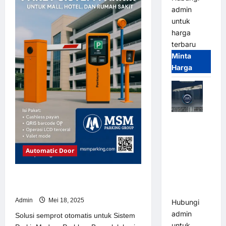
Sistem
admin
Parkir
Modern
untuk
harga
terbaru
Minta
Harga
Jual Mesin
Pintu Kaca
Otomatis
Automatic Door
(Automatic
Glass
Solusi semprot otomatis untuk
Door) Merk
Sistem Parkir Modern
Hirson
Admin
Mei 18, 2025
Hubungi
admin
Solusi semprot otomatis untuk Sistem
untuk