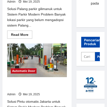
Admin
Mei 19, 2025
renni
pada
Palang
Solusi Palang parkir gilimanuk untuk
parkir
Sistem Parkir Modern Problem Banyak
Banjarbaru
lokasi parkir yang belum mengadopsi
sistem Palang...
Read
Read More
more
Pencarian
about
Produk
Solusi
Palang
parkir
gilimanuk
Penca
untuk
Sistem
Parkir
Modern
Automatic Door
Solusi Pintu otomatis Jakarta untuk
Sistem Parkir Modern
Admin
Mei 19, 2025
Solusi Pintu otomatis Jakarta untuk
Sistem Parkir Modern Problem Banyak