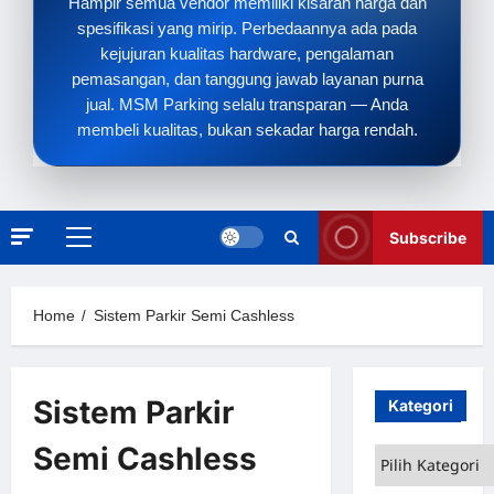
Hampir semua vendor memiliki kisaran harga dan
spesifikasi yang mirip. Perbedaannya ada pada
kejujuran kualitas hardware, pengalaman
pemasangan, dan tanggung jawab layanan purna
jual. MSM Parking selalu transparan — Anda
membeli kualitas, bukan sekadar harga rendah.
Subscribe
Primary
Menu
Home
Sistem Parkir Semi Cashless
Sistem Parkir
Kategori
Semi Cashless
Kategori