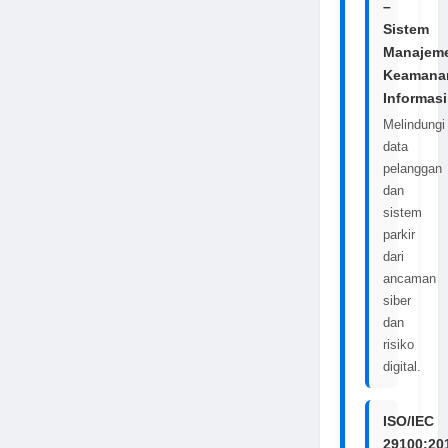
–
Sistem
Manajem
Keamana
Informasi
Melindungi
data
pelanggan
dan
sistem
parkir
dari
ancaman
siber
dan
risiko
digital.
ISO/IEC
29100:20