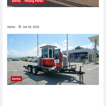
berita
Palang Parkir
Pemasangan Palang Parkir di Pabrik Gula
Tegal
Admin
Juli 28, 2026
berita
Sistem Parkir manless Portable: Solusi
Modern untuk Manajemen Parkir Fleksibel
dan Efisien