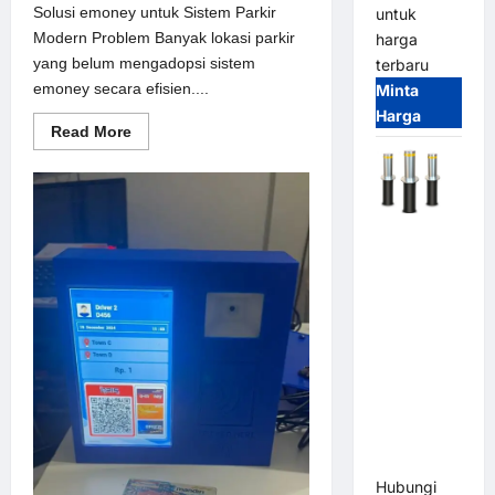
Solusi emoney untuk Sistem Parkir
untuk
Modern Problem Banyak lokasi parkir
harga
yang belum mengadopsi sistem
terbaru
emoney secara efisien....
Minta
Harga
Read
Read More
more
about
Solusi
emoney
untuk
Sistem
Automatic
Parkir
Modern
Hydraulic
Bollard
MSM |
Pengaman
Kendaraan
Heavy Duty
Tahan
Banjir
(IP68)
Hubungi