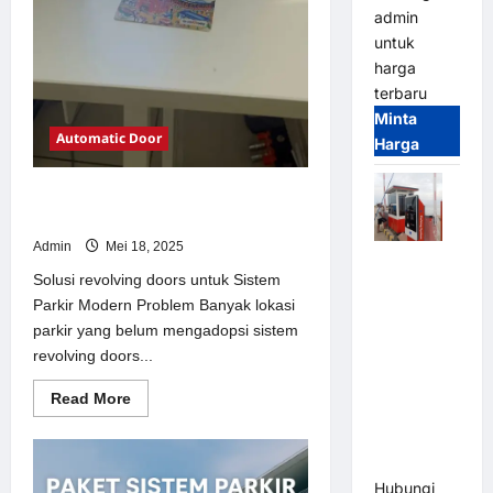
admin
untuk
harga
terbaru
Minta
Automatic Door
Harga
Solusi revolving doors untuk Sistem
Parkir Modern
Admin
Mei 18, 2025
Paket
Solusi revolving doors untuk Sistem
Sistem
Parkir Modern Problem Banyak lokasi
Parkir Semi
parkir yang belum mengadopsi sistem
Manless
revolving doors...
MSM – 2 In
2 Out |
Read
Read More
Solusi
more
about
Parkir
Solusi
revolving
Terintegrasi
doors
Hubungi
untuk