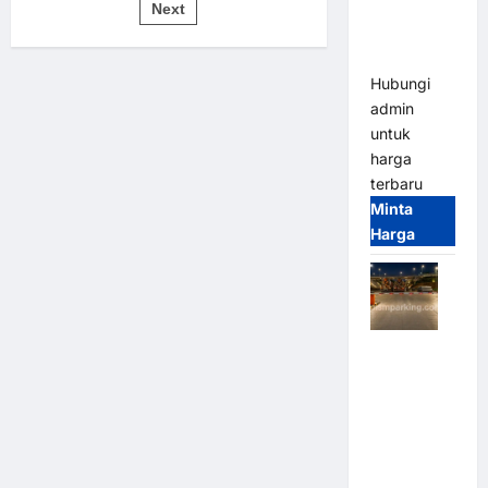
pos
Bandung |
Next
untuk
Sistem
MSM
Parkir
Modern
Parking
Hubungi
admin
untuk
harga
terbaru
Minta
Harga
Palang
Parkir
Otomatis /
Barrier
Gate M
Gate –