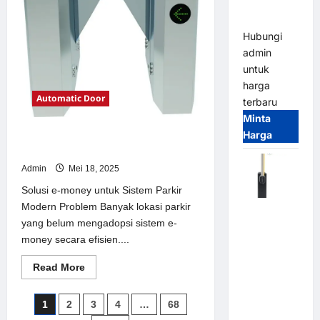
Parking
Parkir
Modern
All-in-One
Hubungi
admin
untuk
harga
Automatic Door
terbaru
Minta
Harga
Solusi e-money untuk Sistem Parkir
Modern
Admin
Mei 18, 2025
Solusi e-money untuk Sistem Parkir
Modern Problem Banyak lokasi parkir
Harga
yang belum mengadopsi sistem e-
Barrier
money secara efisien....
Gate CAME
Italy
Read
Read More
Terbaru
more
about
2026
Solusi
Paginasi
1
2
3
4
…
68
e-
Franco
money