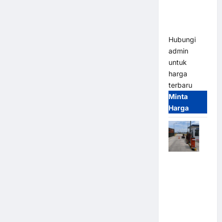
Heavy Duty
& High
Speed
Hubungi
admin
untuk
harga
terbaru
Minta
Harga
Paket
Sistem
Parkir
Cashless
Tap & Go M
Gate |