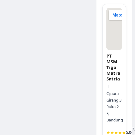
PT
MSM
Tiga
Matra
Satria
Jl.
Cijaura
Girang 3
Ruko 2
F,
Bandung
7
★★★★★
5.0
·