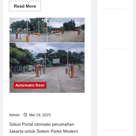
Modern
Read
Read More
more
about
Pemasangan
Solusi
Palang
TimorLeste
untuk
Parkir di
Sistem
Parkir
Pabrik
Modern
Gula Tegal
Sistem
Parkir
manless
Portable:
Solusi
Automatic Door
Modern
untuk
Solusi Portal otomatis perumahan
Manajemen
Jakarta untuk Sistem Parkir Modern
Parkir
Admin
Mei 19, 2025
Fleksibel
dan Efisien
Solusi Portal otomatis perumahan
Jakarta untuk Sistem Parkir Modern
Sistem