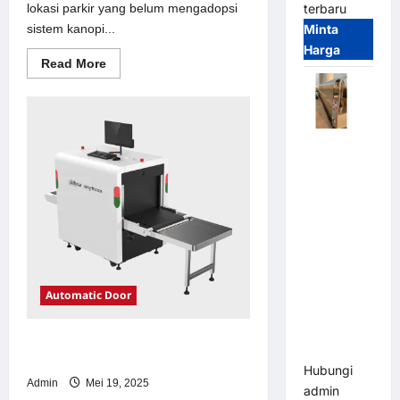
lokasi parkir yang belum mengadopsi
terbaru
sistem kanopi...
Minta
Harga
Read
Read More
more
about
Solusi
kanopi
stainless
steel
Automatic
untuk
Sistem
Folding
Parkir
Gate |
Modern
Pagar
Pintu Lipat
Otomatis
Stainless
Steel &
Automatic Door
Aluminium
(Hongmen
Solusi emoney untuk Sistem Parkir
Style)
Modern
Hubungi
Admin
Mei 19, 2025
admin