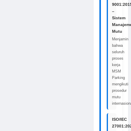
9001:201
–
Sistem
Manajem
Mutu
Menjamin
bahwa
seluruh
proses
kerja
MSM
Parking
mengikuti
prosedur
mutu
internasion
ISO/IEC
27001:20