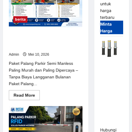
–
untuk
Solusi
Akses
harga
Parkir
Modern
terbaru
berita
&
Minta
Aman
Harga
Paket Palang Parkir Semi Manless
Paling Murah dan Paling Dipercaya –
Tanpa Biaya Langganan Bulanan
Admin
Mei 10, 2026
Automatic
Paket Palang Parkir Semi Manless
Hydraulic
Paling Murah dan Paling Dipercaya –
Bollard
Tanpa Biaya Langganan Bulanan
MSM |
Paket Palang...
Pengaman
Read
Read More
Kendaraan
more
Heavy Duty
about
Paket
Tahan
Palang
Parkir
Banjir
Semi
(IP68)
Manless
Paling
Hubungi
Murah