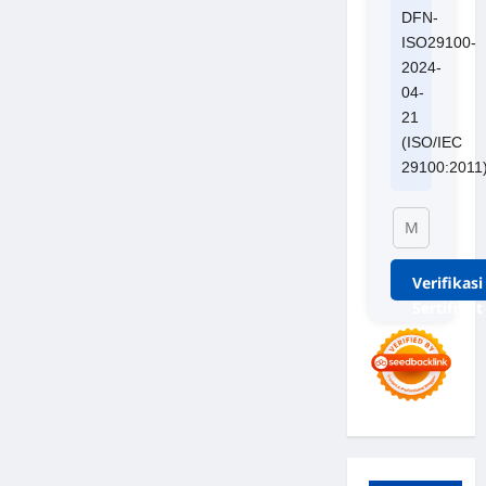
DFN-
ISO29100-
2024-
04-
21
(ISO/IEC
29100:2011
Verifikasi
Sertifikat