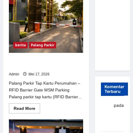
Parkir
Parkir
Otomatis
dan
Otomatis
Software
Parkir
Portabel
MSM
Semi
Parking
Manfaatkan
Manless:
AI
untuk
Solusi
Tingkatkan
berita
Palang Parkir
Cerdas Era
Akurasi
dan
Digital di
Efisiensi
Palang Parkir Tap Kartu Perumahan
Indonesia
– RFID Barrier Gate MSM Parking
Admin
Mei 17, 2026
Palang Parkir Tap Kartu Perumahan –
Komentar
RFID Barrier Gate MSM Parking
Terbaru
Palang parkir tap kartu (RFID Barrier...
yapto
pada
Read
Read More
Palang
more
about
parkir
Palang
Parkir
Banjarbaru
Tap