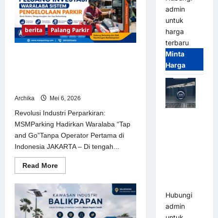
RFID
admin
Perumahan
Jatinangor
untuk
City
berita
Palang Parkir
harga
Park
Bandung:
terbaru
Transformasi
Keamanan
Minta
Revolusi Industri Perparkiran:
Residensial
Harga
MSMParking Hadirkan Waralaba
Modern
“Tap and Go”Tanpa Operator
Pertama di Indonesia
Archika
Mei 6, 2026
Revolusi Industri Perparkiran:
Jual Mesin
MSMParking Hadirkan Waralaba “Tap
Pintu Kaca
and Go”Tanpa Operator Pertama di
Otomatis
Indonesia JAKARTA – Di tengah...
(Automatic
Glass
Read
Read More
more
Door) Merk
about
Hirson
Revolusi
Industri
Hubungi
Perparkiran:
MSMParking
admin
Hadirkan
untuk