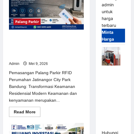
dan
admin
Paling
untuk
Dipercaya
–
harga
Tanpa
Palang Parkir
Biaya
terbaru
Langganan
Minta
Bulanan
Pemasangan Palang Parkir RFID
Harga
Perumahan Jatinangor City Park
Bandung: Transformasi Keamanan
Residensial Modern
Admin
Mei 9, 2026
Paket
Pemasangan Palang Parkir RFID
Sistem
Perumahan Jatinangor City Park
Parkir Semi
Bandung: Transformasi Keamanan
Manless
Residensial Modern Keamanan dan
MSM – 2 In
kenyamanan merupakan...
2 Out |
Read
Read More
Solusi
more
Parkir
about
Pemasangan
Terintegrasi
Palang
Parkir
Hubungi