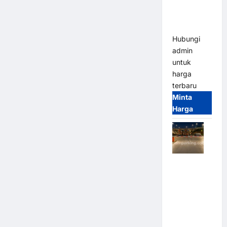
Bandung |
MSM
Parking
Hubungi
admin
untuk
harga
terbaru
Minta
Harga
Palang
Parkir
Otomatis /
Barrier
Gate M
Gate –