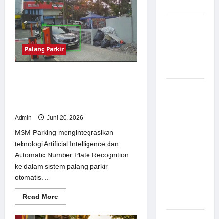
Parkir
Modern
Otomatis
Tanpa
Operator,
Pemasangan
Solusi
Palang
Modern
untuk
Parkir di
Palang Parkir
Venue
Pabrik
Padel
di
Gula Tegal
Bandung
Palang Parkir Otomatis dan
Software Parkir MSM Parking
Sistem
Manfaatkan AI untuk Tingkatkan
Parkir
Akurasi dan Efisiensi
manless
Admin
Juni 20, 2026
Portable:
Solusi
MSM Parking mengintegrasikan
Modern
teknologi Artificial Intelligence dan
untuk
Automatic Number Plate Recognition
Manajemen
ke dalam sistem palang parkir
Parkir
otomatis....
Fleksibel
Read
Read More
dan Efisien
more
about
Palang
Sistem