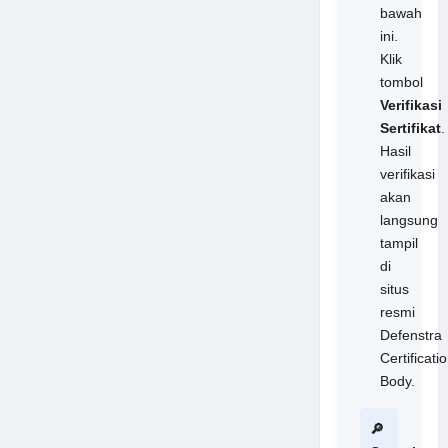
bawah
ini.
Klik
tombol
Verifikasi
Sertifikat
.
Hasil
verifikasi
akan
langsung
tampil
di
situs
resmi
Defenstra
Certificati
Body.
🔎