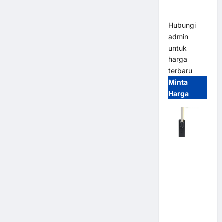
Parking
All-in-One
Hubungi
admin
untuk
harga
terbaru
Minta
Harga
Harga
Barrier
Gate CAME
Italy
Terbaru
2026
Franco