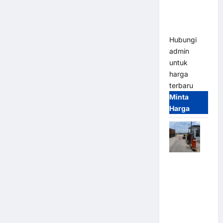
Heavy Duty
& High
Speed
Hubungi
admin
untuk
harga
terbaru
Minta
Harga
Paket
Sistem
Parkir
Cashless
Tap & Go M
Gate |