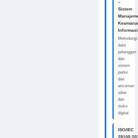
–
Sistem
Manajem
Keamana
Informasi
Melindungi
data
pelanggan
dan
sistem
parkir
dari
ancaman
siber
dan
risiko
digital.
ISO/IEC
29100:20