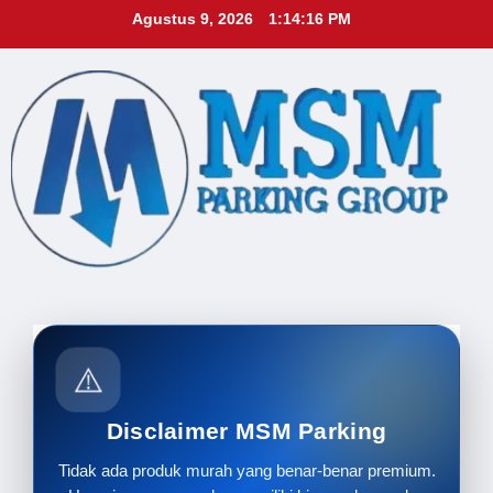
Skip
Agustus 9, 2026
1:14:18 PM
to
content
⚠️
Disclaimer MSM Parking
Tidak ada produk murah yang benar-benar premium.