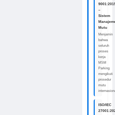
9001:201
–
Sistem
Manajem
Mutu
Menjamin
bahwa
seluruh
proses
kerja
MSM
Parking
mengikuti
prosedur
mutu
internasion
ISO/IEC
27001:20