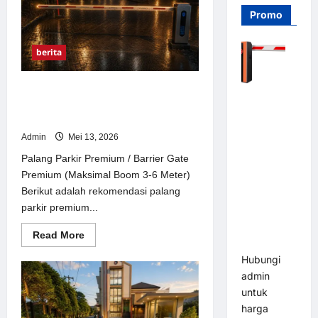
Murah
Promo
Terbaik
2026
–
MSM
berita
Parking
Palang Parkir Premium / Barrier Gate
Barrier
Premium (Maksimal Boom 3-6
Gate PRO
Meter)
116 DC |
Admin
Mei 13, 2026
Palang
Palang Parkir Premium / Barrier Gate
Parkir
Premium (Maksimal Boom 3-6 Meter)
Otomatis
Berikut adalah rekomendasi palang
Brushless
parkir premium...
Adjustable
1.5-6 Detik
Read
Read More
(DZ-2411B)
more
about
Hubungi
Palang
Parkir
admin
Premium
untuk
/
Barrier
harga
Gate