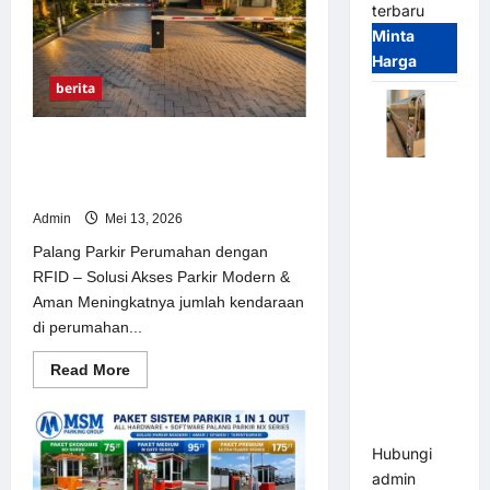
Premium
terbaru
(Maksimal
Minta
Boom
3-
Harga
6
Meter)
berita
Palang Parkir Perumahan dengan
RFID – Solusi Akses Parkir Modern &
Automatic
Aman
Folding
Admin
Mei 13, 2026
Gate |
Palang Parkir Perumahan dengan
Pagar
RFID – Solusi Akses Parkir Modern &
Pintu Lipat
Aman Meningkatnya jumlah kendaraan
Otomatis
di perumahan...
Stainless
Steel &
Read
Read More
Aluminium
more
about
(Hongmen
Palang
Style)
Parkir
Perumahan
Hubungi
dengan
RFID
admin