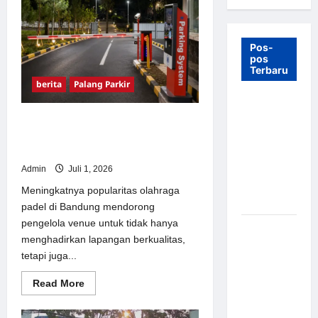
Pos-
pos
Terbaru
berita
Palang Parkir
7 Manfaat
Swing Gate
Sistem Parkir Otomatis Tanpa
Barrier
Operator, Solusi Modern untuk
Venue Padel di Bandung
untuk
Tempat
Admin
Juli 1, 2026
Wisata
Meningkatnya popularitas olahraga
Modern
padel di Bandung mendorong
pengelola venue untuk tidak hanya
Palang
menghadirkan lapangan berkualitas,
Parkir
tetapi juga...
Otomatis –
Solusi
Read
Read More
more
Canggih &
about
Aman
Sistem