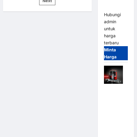
pos
dan
Next
Parkir
Otomatis
Modern
di
Kawasan
Hubungi
Industri
admin
Balikpapan
–
untuk
Profesional
&
harga
Terpercaya
terbaru
Minta
Harga
Mobile
Portable
Semi
Manless
Parking
System –
Smart