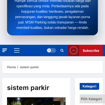
Hampir semua vendor memiliki kisaran harga dan
spesifikasi yang mirip. Perbedaannya ada pada
kejujuran kualitas hardware, pengalaman
pemasangan, dan tanggung jawab layanan purna
jual. MSM Parking selalu transparan — Anda
membeli kualitas, bukan sekadar harga rendah.
Subscribe
Primary
Menu
Home
sistem parkir
sistem parkir
Kategori
Kategori