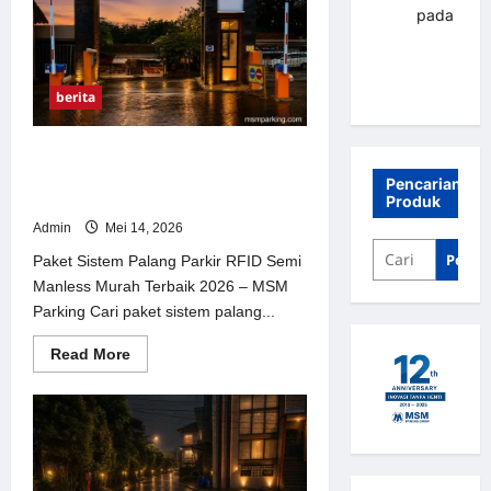
Kartu
renni
pada
Perumahan
–
Palang
RFID
Barrier
parkir
Gate
Banjarbaru
MSM
berita
Parking
Paket Sistem Palang Parkir RFID
Semi Manless Murah Terbaik 2026 –
Pencarian
MSM Parking
Produk
Admin
Mei 14, 2026
Penca
Paket Sistem Palang Parkir RFID Semi
Manless Murah Terbaik 2026 – MSM
Parking Cari paket sistem palang...
Read
Read More
more
about
Paket
Sistem
Palang
Parkir
RFID
Semi
Manless