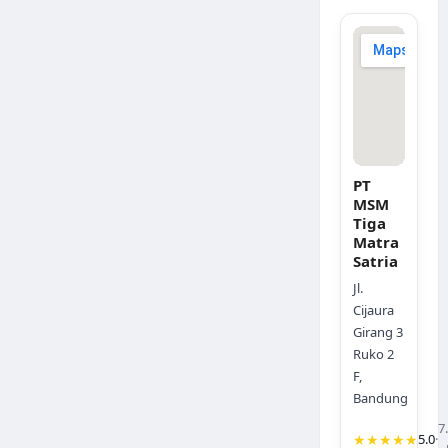
PT
MSM
Tiga
Matra
Satria
Jl.
Cijaura
Girang 3
Ruko 2
F,
Bandung
7
★★★★★
5.0
·