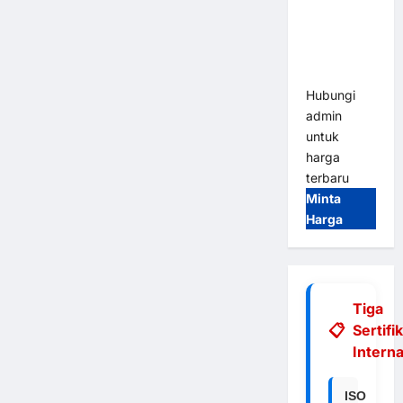
Integrasi
E-Money &
RFID Ultra-
Fast
Hubungi
admin
untuk
harga
terbaru
Minta
Harga
Tiga
Sertifi
Interna
ISO