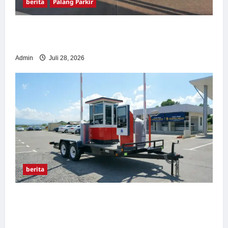
berita
Palang Parkir
Pemasangan Palang Parkir di Pabrik Gula
Tegal
Admin
Juli 28, 2026
berita
Sistem Parkir manless Portable: Solusi
Modern untuk Manajemen Parkir Fleksibel
dan Efisien