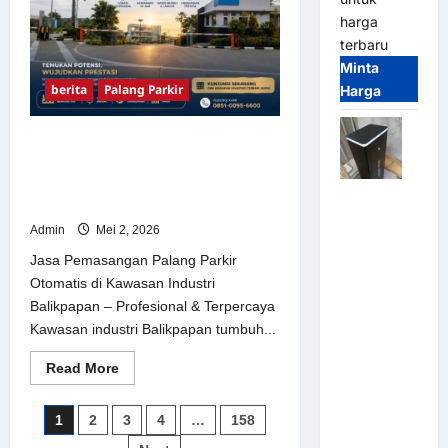
Waralaba
“Tap
harga
and
terbaru
Go”Tanpa
Operator
Minta
Pertama
di
berita
Palang Parkir
Harga
Indonesia
Jasa Pemasangan Palang Parkir
Otomatis di Kawasan Industri
Balikpapan – Profesional &
Jual
Terpercaya
Palang
Admin
Mei 2, 2026
Parkir /
Jasa Pemasangan Palang Parkir
Barrier
Otomatis di Kawasan Industri
Gate M
Balikpapan – Profesional & Terpercaya
Gate DC
Kawasan industri Balikpapan tumbuh...
Motor:
Solusi
Read
Read More
Sistem
more
about
Parkir
Jasa
Paginasi
1
2
3
4
…
158
Pemasangan
Tangguh
Palang