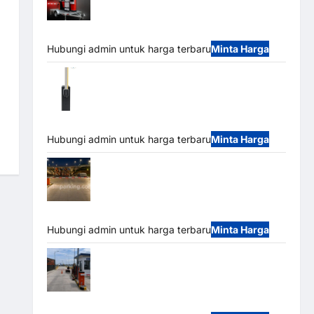
Mobile Portable Semi Manless Parking
System – Smart Parking All-in-One
Hubungi admin untuk harga terbaru
Minta Harga
Harga Barrier Gate CAME Italy Terbaru
2026 Franco Bandung | MSM Parking
Hubungi admin untuk harga terbaru
Minta Harga
Palang Parkir Otomatis / Barrier Gate M
Gate – Heavy Duty & High Speed
Hubungi admin untuk harga terbaru
Minta Harga
Paket Sistem Parkir Cashless Tap & Go
M Gate | Integrasi E-Money & RFID Ultra-Fast