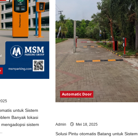
r
otomatis untuk Sistem
Automatic Door
2025
Solusi Pintu otomatis Batang untuk
omatis untuk Sistem
Sistem Parkir Modern
oblem Banyak lokasi
m mengadopsi sistem
Admin
Mei 18, 2025
..
Solusi Pintu otomatis Batang untuk Sistem