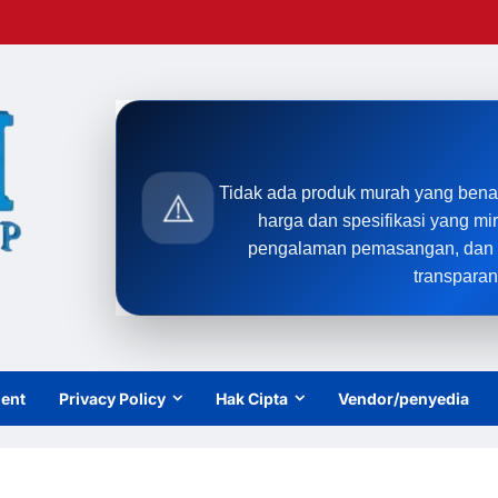
Tidak ada produk murah yang bena
⚠️
harga dan spesifikasi yang mi
pengalaman pemasangan, dan t
transparan
ient
Privacy Policy
Hak Cipta
Vendor/penyedia