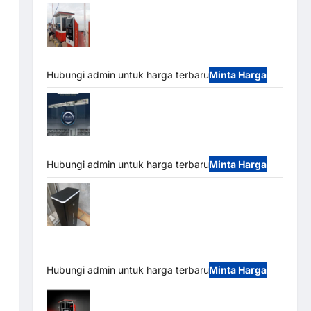
Paket Sistem Parkir Semi Manless MSM
– 2 In 2 Out | Solusi Parkir Terintegrasi
Hubungi admin untuk harga terbaru
Minta Harga
Jual Mesin Pintu Kaca Otomatis
(Automatic Glass Door) Merk Hirson
Hubungi admin untuk harga terbaru
Minta Harga
Jual Palang Parkir / Barrier Gate M Gate
DC Motor: Solusi Sistem Parkir Tangguh dan
Modern
Hubungi admin untuk harga terbaru
Minta Harga