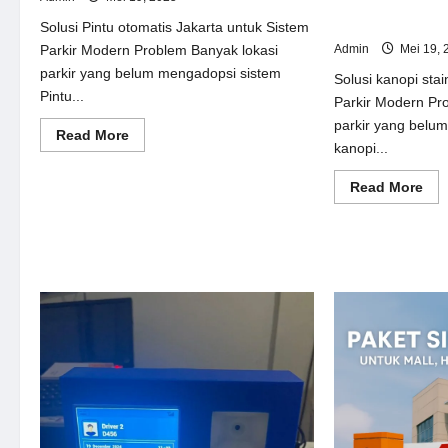
Solusi kanopi st
Sistem Parkir M
Solusi Pintu otomatis Jakarta untuk Sistem
Admin
Mei 19, 
Parkir Modern Problem Banyak lokasi
parkir yang belum mengadopsi sistem
Solusi kanopi stai
Pintu...
Parkir Modern Pr
parkir yang belu
Read
Read More
kanopi...
more
about
Solusi
Re
Read More
Pintu
mor
otomatis
abo
Jakarta
Sol
untuk
kan
Sistem
sta
Parkir
ste
Modern
unt
Sis
Par
Mo