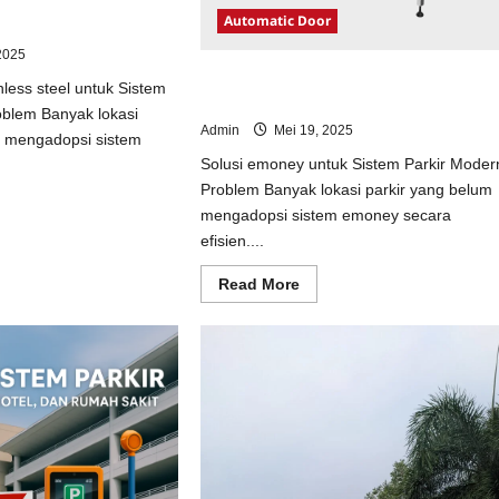
ainless steel untuk
Automatic Door
odern
2025
Solusi emoney untuk Sistem Parkir
nless steel untuk Sistem
Modern
oblem Banyak lokasi
Admin
Mei 19, 2025
m mengadopsi sistem
Solusi emoney untuk Sistem Parkir Moder
Problem Banyak lokasi parkir yang belum
ad
mengadopsi sistem emoney secara
e
ut
efisien....
usi
opi
Read
Read More
inless
more
el
about
uk
Solusi
tem
emoney
kir
untuk
dern
Sistem
Parkir
Modern