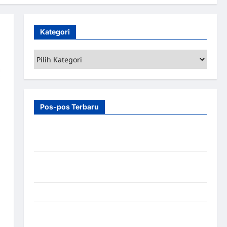
Kategori
Kategori
Pos-pos Terbaru
7 Manfaat Swing Gate Barrier untuk Tempat
Wisata Modern
Palang Parkir Otomatis – Solusi Canggih & Aman
Modern
Pemasangan Palang Parkir di Pabrik Gula Tegal
Sistem Parkir manless Portable: Solusi Modern
untuk Manajemen Parkir Fleksibel dan Efisien