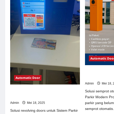
Automatic Doo
Solusi semprot 
Parkir Modern
Automatic Door
Admin
Mei 18, 
Solusi revolving doors untuk Sistem
Solusi semprot ot
Parkir Modern
Parkir Modern Pr
parkir yang belu
Admin
Mei 18, 2025
semprot otomatis.
Solusi revolving doors untuk Sistem Parkir