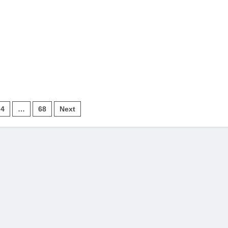
4
…
68
Next