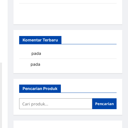
Sistem Parkir Otomatis Portabel Semi Manless:
Solusi Cerdas Era Digital di Indonesia
Komentar Terbaru
yapto
pada
Palang parkir Banjarbaru
renni
pada
Palang parkir Banjarbaru
Pencarian Produk
Pencarian