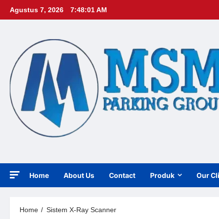
Skip
Agustus 7, 2026
7:48:02 AM
to
content
Home
About Us
Contact
Produk
Our Cl
Home
Sistem X-Ray Scanner