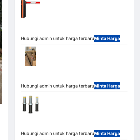
Barrier Gate PRO 116 DC | Palang Parkir
Otomatis Brushless Adjustable 1.5-6 Detik (DZ-
2411B)
Hubungi admin untuk harga terbaru
Minta Harga
Automatic Folding Gate | Pagar Pintu
Lipat Otomatis Stainless Steel & Aluminium
(Hongmen Style)
Hubungi admin untuk harga terbaru
Minta Harga
Automatic Hydraulic Bollard MSM |
Pengaman Kendaraan Heavy Duty Tahan Banjir
(IP68)
Hubungi admin untuk harga terbaru
Minta Harga