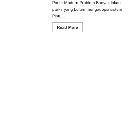
Parkir Modern Problem Banyak lokasi
ad
e
parkir yang belum mengadopsi sistem
ut
Pintu...
usi
prot
matis
Read
Read More
uk
more
tem
about
kir
Solusi
dern
Pintu
otomatis
Batang
untuk
Sistem
Parkir
Modern