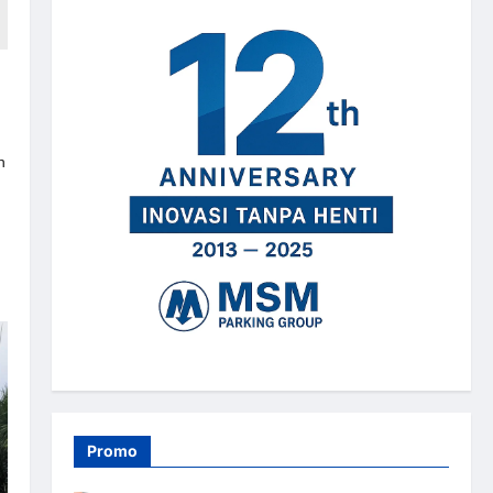
n
Promo