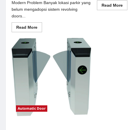
Modern Problem Banyak lokasi parkir yang
Re
Read More
mor
belum mengadopsi sistem revolving
abo
doors...
Sol
sem
oto
Read
Read More
unt
more
Sis
about
Par
Solusi
Mo
revolving
doors
untuk
Sistem
Parkir
Modern
Automatic Door
Solusi e-money untuk Sistem Parkir
Modern