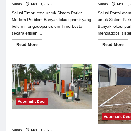
Admin
Mei 19, 2025
Admin
Mei 19, 
Solusi TimorLeste untuk Sistem Parkir
Solusi Portal oto
Modern Problem Banyak lokasi parkir yang
untuk Sistem Par
belum mengadopsi sistem TimorLeste
Banyak lokasi par
secara efisien....
mengadopsi siste
Read
Re
Read More
Read More
more
mor
about
abo
Solusi
Sol
TimorLeste
Por
untuk
oto
Sistem
per
Parkir
Jak
Modern
unt
Sis
Par
Mo
Automatic Door
Automatic Doo
Solusi Pintu otomatis Jakarta untuk
Sistem Parkir Modern
Admin
Mei 19, 2025