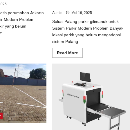
2025
Sistem Parkir Modern
matis perumahan Jakarta
Admin
Mei 19, 2025
kir Modern Problem
Solusi Palang parkir gilimanuk untuk
kir yang belum
Sistem Parkir Modern Problem Banyak
m...
lokasi parkir yang belum mengadopsi
sistem Palang...
ad
e
ut
Read
Read More
usi
more
tal
about
matis
Solusi
umahan
Palang
arta
parkir
uk
gilimanuk
tem
untuk
kir
Sistem
dern
Parkir
Modern
r