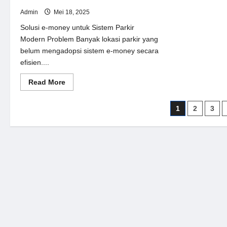
Admin
Mei 18, 2025
Solusi e-money untuk Sistem Parkir
Modern Problem Banyak lokasi parkir yang
belum mengadopsi sistem e-money secara
efisien....
Read
Read More
more
about
Solusi
Paginasi
1
2
3
e-
money
pos
untuk
Sistem
Parkir
Modern