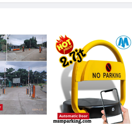
r
Automatic Door
tomatis perumahan
istem Parkir Modern
Solusi Palang parkir gilimanuk untuk