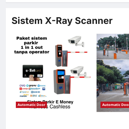
Sistem X-Ray Scanner
Automatic Door
Automatic Doo
Solusi TimorLeste untuk Sistem Parkir
Solusi Portal o
Modern
Jakarta untuk S