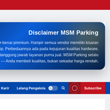
Disclaimer MSM Parking
r-benar premium. Hampir semua vendor memiliki kisaran
rip. Perbedaannya ada pada kejujuran kualitas hardware,
anggung jawab layanan purna jual. MSM Parking selalu
 — Anda membeli kualitas, bukan sekadar harga rendah.
Karir
Lelang Pengelola
Subscribe