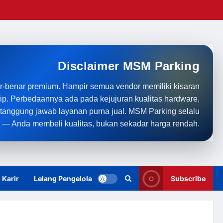
Disclaimer MSM Parking
r-benar premium. Hampir semua vendor memiliki kisaran
rip. Perbedaannya ada pada kejujuran kualitas hardware,
anggung jawab layanan purna jual. MSM Parking selalu
 — Anda membeli kualitas, bukan sekadar harga rendah.
Karir
Lelang Pengelola
Subscribe