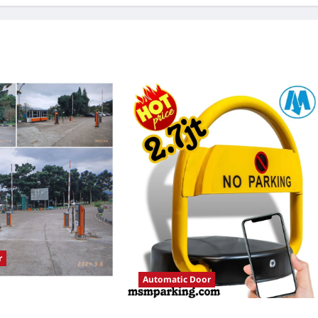
r
Automatic Door
tomatis perumahan
istem Parkir Modern
Solusi Palang parkir gilimanuk untuk