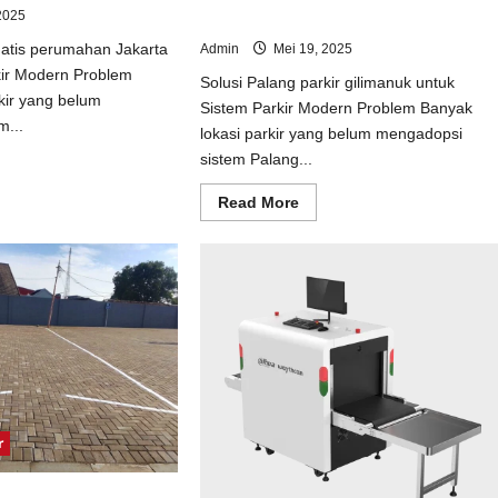
2025
Sistem Parkir Modern
matis perumahan Jakarta
Admin
Mei 19, 2025
kir Modern Problem
Solusi Palang parkir gilimanuk untuk
kir yang belum
Sistem Parkir Modern Problem Banyak
m...
lokasi parkir yang belum mengadopsi
sistem Palang...
ad
e
ut
Read
Read More
usi
more
tal
about
matis
Solusi
umahan
Palang
arta
parkir
uk
gilimanuk
tem
untuk
kir
Sistem
dern
Parkir
Modern
r