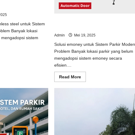
ainless steel untuk
Automatic Door
odern
2025
Solusi emoney untuk Sistem Parkir
nless steel untuk Sistem
Modern
oblem Banyak lokasi
Admin
Mei 19, 2025
m mengadopsi sistem
Solusi emoney untuk Sistem Parkir Moder
Problem Banyak lokasi parkir yang belum
ad
mengadopsi sistem emoney secara
e
ut
efisien....
usi
opi
Read
Read More
inless
more
el
about
uk
Solusi
tem
emoney
kir
untuk
dern
Sistem
Parkir
Modern