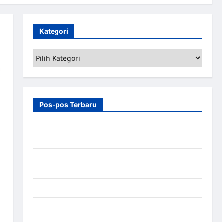
Kategori
Kategori
Pos-pos Terbaru
7 Manfaat Swing Gate Barrier untuk Tempat
Wisata Modern
Palang Parkir Otomatis – Solusi Canggih & Aman
Modern
Pemasangan Palang Parkir di Pabrik Gula Tegal
Sistem Parkir manless Portable: Solusi Modern
untuk Manajemen Parkir Fleksibel dan Efisien