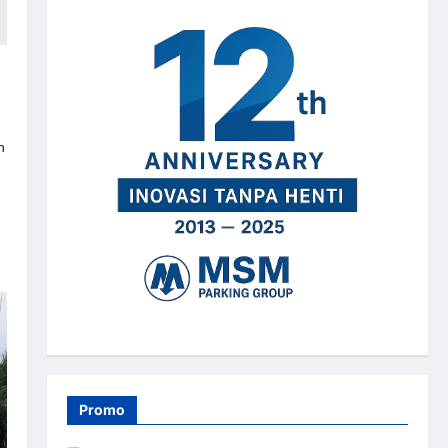
n
Promo