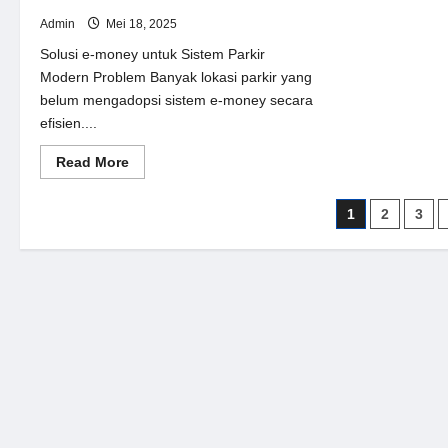
Admin
Mei 18, 2025
Solusi e-money untuk Sistem Parkir
Modern Problem Banyak lokasi parkir yang
belum mengadopsi sistem e-money secara
efisien....
Read
Read More
more
about
Solusi
Paginasi
1
2
3
e-
money
pos
untuk
Sistem
Parkir
Modern