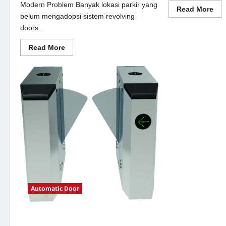
Modern Problem Banyak lokasi parkir yang
Re
Read More
mor
belum mengadopsi sistem revolving
abo
doors...
Sol
sem
oto
Read
Read More
unt
more
Sis
about
Par
Solusi
Mo
revolving
doors
untuk
Sistem
Parkir
Modern
Automatic Door
Solusi e-money untuk Sistem Parkir
Modern