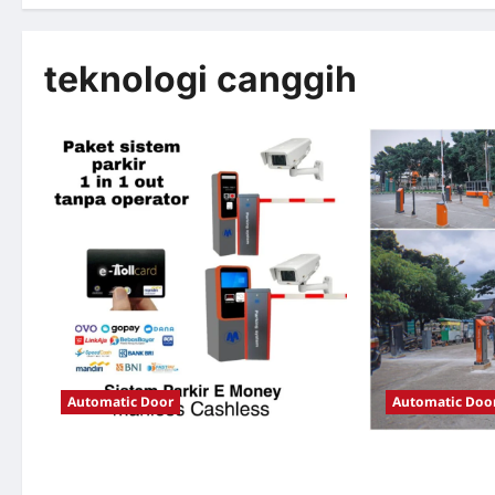
teknologi canggih
Automatic Door
Automatic Doo
Solusi TimorLeste untuk Sistem Parkir
Solusi Portal o
Modern
Jakarta untuk S