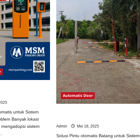
r
otomatis untuk Sistem
Automatic Door
2025
Solusi Pintu otomatis Batang untuk
omatis untuk Sistem
Sistem Parkir Modern
oblem Banyak lokasi
m mengadopsi sistem
Admin
Mei 18, 2025
..
Solusi Pintu otomatis Batang untuk Sistem