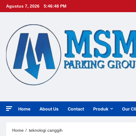
Skip
Agustus 7, 2026
5:46:49 PM
to
content
Home
About Us
Contact
Produk
Our Cl
Home
teknologi canggih