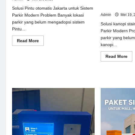
Solusi kanopi st
Sistem Parkir M
Solusi Pintu otomatis Jakarta untuk Sistem
Admin
Mei 19, 
Parkir Modern Problem Banyak lokasi
parkir yang belum mengadopsi sistem
Solusi kanopi stai
Pintu...
Parkir Modern Pr
parkir yang belu
Read
Read More
kanopi...
more
about
Solusi
Re
Read More
Pintu
mor
otomatis
abo
Jakarta
Sol
untuk
kan
Sistem
sta
Parkir
ste
Modern
unt
Sis
Par
Mo