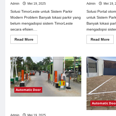
Admin
Mei 19, 2025
Admin
Mei 19, 
Solusi TimorLeste untuk Sistem Parkir
Solusi Portal oto
Modern Problem Banyak lokasi parkir yang
untuk Sistem Par
belum mengadopsi sistem TimorLeste
Banyak lokasi par
secara efisien....
mengadopsi siste
Read
Re
Read More
Read More
more
mor
about
abo
Solusi
Sol
TimorLeste
Por
untuk
oto
Sistem
per
Parkir
Jak
Modern
unt
Sis
Par
Mo
Automatic Door
Automatic Doo
Solusi Pintu otomatis Jakarta untuk
Sistem Parkir Modern
Admin
Mei 19, 2025