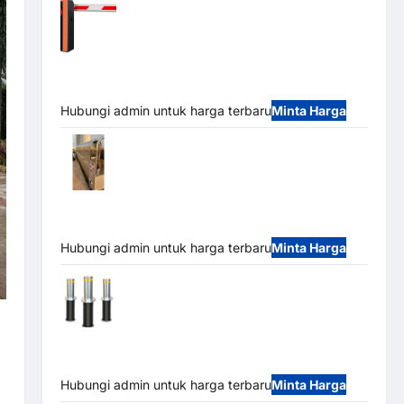
Barrier Gate PRO 116 DC | Palang Parkir
Otomatis Brushless Adjustable 1.5-6 Detik (DZ-
2411B)
Hubungi admin untuk harga terbaru
Minta Harga
Automatic Folding Gate | Pagar Pintu
Lipat Otomatis Stainless Steel & Aluminium
(Hongmen Style)
Hubungi admin untuk harga terbaru
Minta Harga
Automatic Hydraulic Bollard MSM |
Pengaman Kendaraan Heavy Duty Tahan Banjir
(IP68)
Hubungi admin untuk harga terbaru
Minta Harga