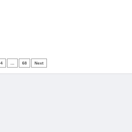
4
…
68
Next