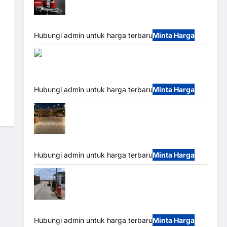
Mobile Portable Semi Manless Parking
System – Smart Parking All-in-One
Hubungi admin untuk harga terbaru
Minta Harga
Harga Barrier Gate
CAME Italy Terbaru 2026 Franco Bandung | MSM
Parking
Hubungi admin untuk harga terbaru
Minta Harga
Palang Parkir Otomatis / Barrier Gate M
Gate – Heavy Duty & High Speed
Hubungi admin untuk harga terbaru
Minta Harga
Paket Sistem Parkir Cashless Tap & Go
M Gate | Integrasi E-Money & RFID Ultra-Fast
Hubungi admin untuk harga terbaru
Minta Harga