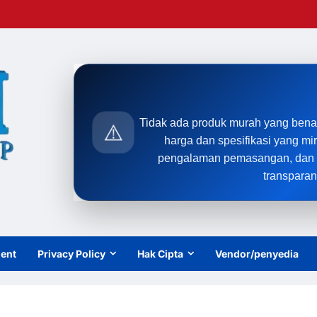
Tidak ada produk murah yang bena
⚠️
harga dan spesifikasi yang mi
pengalaman pemasangan, dan t
transparan
ient
Privacy Policy
Hak Cipta
Vendor/penyedia