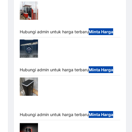
Paket Sistem Parkir Semi Manless MSM
– 2 In 2 Out | Solusi Parkir Terintegrasi
Hubungi admin untuk harga terbaru
Minta Harga
Jual Mesin Pintu Kaca Otomatis
(Automatic Glass Door) Merk Hirson
Hubungi admin untuk harga terbaru
Minta Harga
Jual Palang Parkir / Barrier Gate M Gate
DC Motor: Solusi Sistem Parkir Tangguh dan
Modern
Hubungi admin untuk harga terbaru
Minta Harga