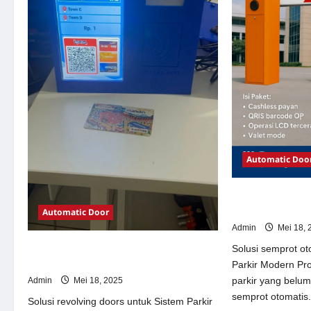
Automatic Doo
Solusi semprot 
Parkir Modern
Automatic Door
Admin
Mei 18, 
Solusi revolving doors untuk Sistem
Solusi semprot ot
Parkir Modern
Parkir Modern Pr
parkir yang belu
Admin
Mei 18, 2025
semprot otomatis.
Solusi revolving doors untuk Sistem Parkir