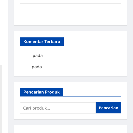
Sistem Parkir Otomatis Portabel Semi Manless:
Solusi Cerdas Era Digital di Indonesia
Komentar Terbaru
yapto
pada
Palang parkir Banjarbaru
renni
pada
Palang parkir Banjarbaru
Pencarian Produk
Pencarian