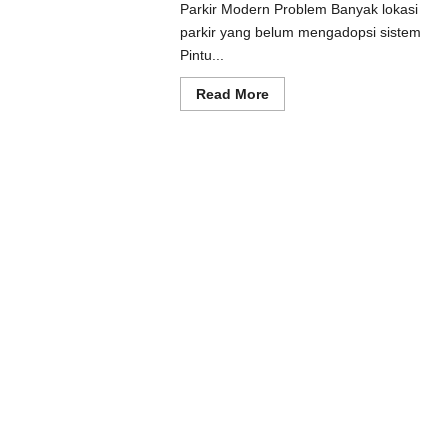
Parkir Modern Problem Banyak lokasi
ad
e
parkir yang belum mengadopsi sistem
ut
Pintu...
usi
prot
matis
Read
Read More
uk
more
tem
about
kir
Solusi
dern
Pintu
otomatis
Batang
untuk
Sistem
Parkir
Modern