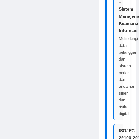
–
Sistem
Manajem
Keamana
Informasi
Melindungi
data
pelanggan
dan
sistem
parkir
dari
ancaman
siber
dan
risiko
digital.
ISO/IEC
29100:20