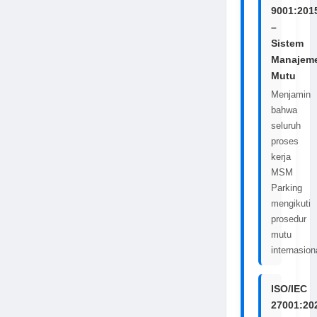
9001:201
–
Sistem
Manajem
Mutu
Menjamin
bahwa
seluruh
proses
kerja
MSM
Parking
mengikuti
prosedur
mutu
internasion
ISO/IEC
27001:20