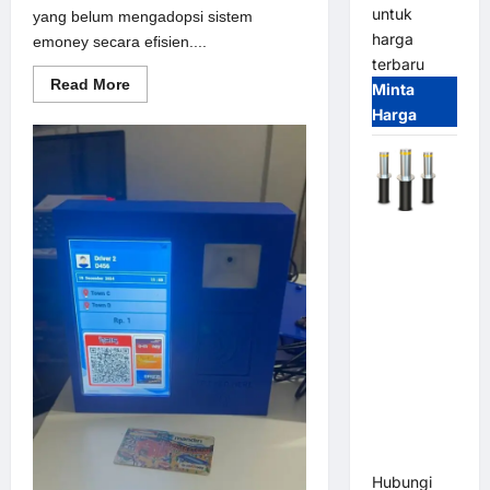
untuk
yang belum mengadopsi sistem
harga
emoney secara efisien....
terbaru
Read
Read More
Minta
more
Harga
about
Solusi
emoney
untuk
Sistem
Parkir
Modern
Automatic
Hydraulic
Bollard
MSM |
Pengaman
Kendaraan
Heavy Duty
Tahan
Banjir
(IP68)
Hubungi