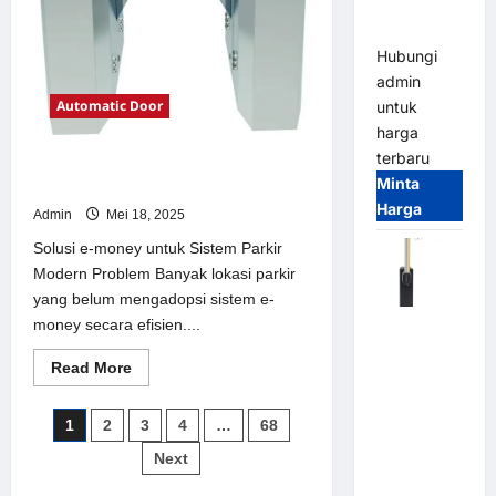
Parking
All-in-One
Hubungi
admin
Automatic Door
untuk
harga
terbaru
Solusi e-money untuk Sistem Parkir
Minta
Modern
Harga
Admin
Mei 18, 2025
Solusi e-money untuk Sistem Parkir
Modern Problem Banyak lokasi parkir
yang belum mengadopsi sistem e-
money secara efisien....
Harga
Barrier
Read
Read More
Gate CAME
more
about
Italy
Solusi
Paginasi
1
2
3
4
…
68
Terbaru
e-
money
2026
pos
Next
untuk
Sistem
Franco
Parkir