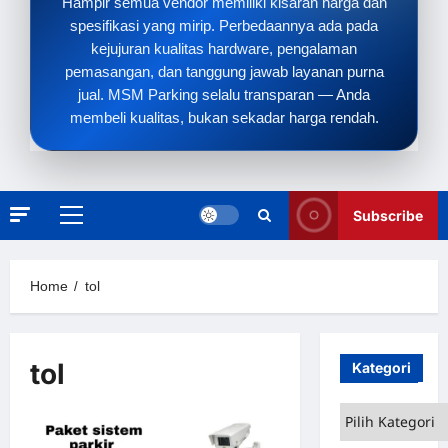
Hampir semua vendor memiliki kisaran harga dan
spesifikasi yang mirip. Perbedaannya ada pada
kejujuran kualitas hardware, pengalaman
pemasangan, dan tanggung jawab layanan purna
jual. MSM Parking selalu transparan — Anda
membeli kualitas, bukan sekadar harga rendah.
Subscribe
Primary
Menu
Home
tol
tol
Kategori
Kategori