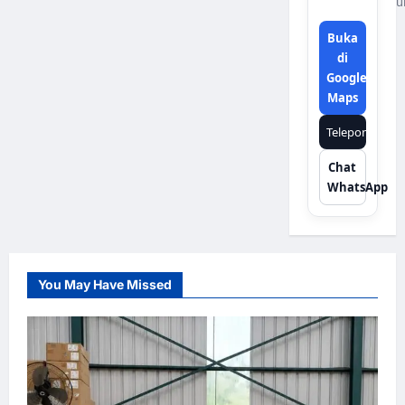
u
Buka
di
Google
Maps
Telepon
Chat
WhatsApp
You May Have Missed