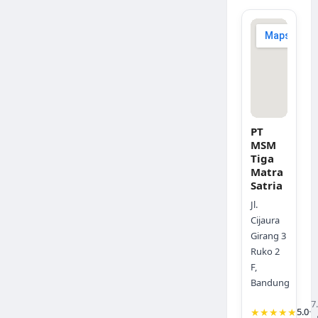
PT
MSM
Tiga
Matra
Satria
Jl.
Cijaura
Girang 3
Ruko 2
F,
Bandung
7
★★★★★
5.0
·