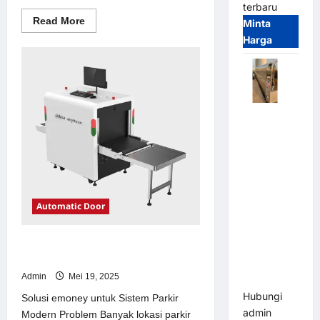
terbaru
Read
Read More
Minta
more
Harga
about
Solusi
kanopi
stainless
steel
untuk
Sistem
Parkir
Automatic
Modern
Folding
Gate |
Pagar
Pintu Lipat
Otomatis
Automatic Door
Stainless
Steel &
Solusi emoney untuk Sistem Parkir
Aluminium
Modern
(Hongmen
Admin
Mei 19, 2025
Style)
Hubungi
Solusi emoney untuk Sistem Parkir
admin
Modern Problem Banyak lokasi parkir