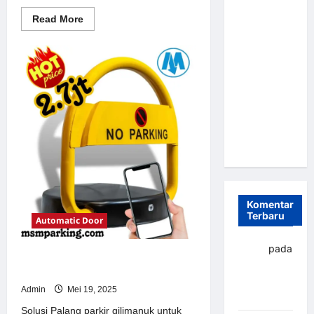
Parkir
Read
Read More
more
Otomatis
about
Portabel
Solusi
Portal
Semi
otomatis
perumahan
Manless:
Jakarta
Solusi
untuk
Sistem
Cerdas Era
Parkir
Modern
Digital di
Indonesia
Komentar
Terbaru
Automatic Door
yapto
pada
Solusi Palang parkir gilimanuk
Palang
untuk Sistem Parkir Modern
parkir
Admin
Mei 19, 2025
Banjarbaru
Solusi Palang parkir gilimanuk untuk