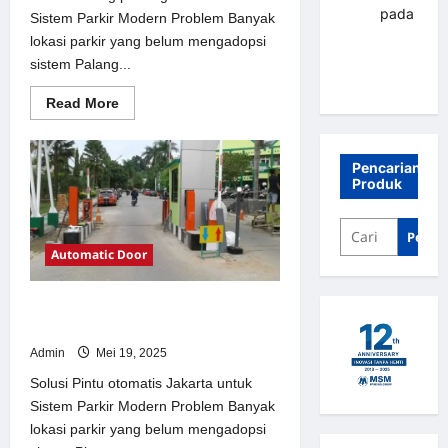
renni
pada
Sistem Parkir Modern Problem Banyak
Palang
lokasi parkir yang belum mengadopsi
parkir
sistem Palang...
Banjarbaru
Read
Read More
more
about
Solusi
Palang
Pencarian
parkir
Produk
gilimanuk
untuk
Sistem
Parkir
Penca
Modern
Automatic Door
Solusi Pintu otomatis Jakarta untuk
Sistem Parkir Modern
Admin
Mei 19, 2025
Solusi Pintu otomatis Jakarta untuk
Sistem Parkir Modern Problem Banyak
lokasi parkir yang belum mengadopsi