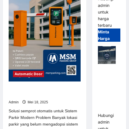
admin
untuk
harga
terbaru
Minta
Harga
Jual Mesin
Automatic Door
Pintu Kaca
Otomatis
(Automatic
Solusi semprot otomatis untuk
Sistem Parkir Modern
Glass
Door) Merk
Admin
Mei 18, 2025
Hirson
Solusi semprot otomatis untuk Sistem
Hubungi
Parkir Modern Problem Banyak lokasi
admin
parkir yang belum mengadopsi sistem
untuk