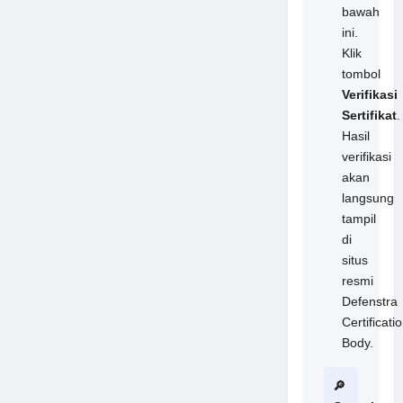
bawah
ini.
Klik
tombol
Verifikasi
Sertifikat
.
Hasil
verifikasi
akan
langsung
tampil
di
situs
resmi
Defenstra
Certificati
Body.
🔎