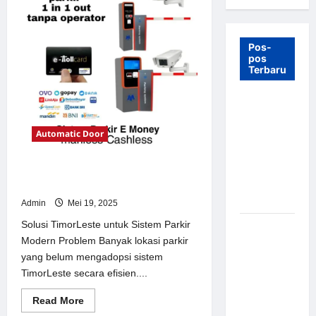
Pos-
pos
Terbaru
7 Manfaat
Swing Gate
Automatic Door
Barrier
untuk
Tempat
Solusi TimorLeste untuk Sistem
Wisata
Parkir Modern
Modern
Admin
Mei 19, 2025
Solusi TimorLeste untuk Sistem Parkir
Palang
Modern Problem Banyak lokasi parkir
Parkir
yang belum mengadopsi sistem
Otomatis –
TimorLeste secara efisien....
Solusi
Canggih &
Read
Read More
Aman
more