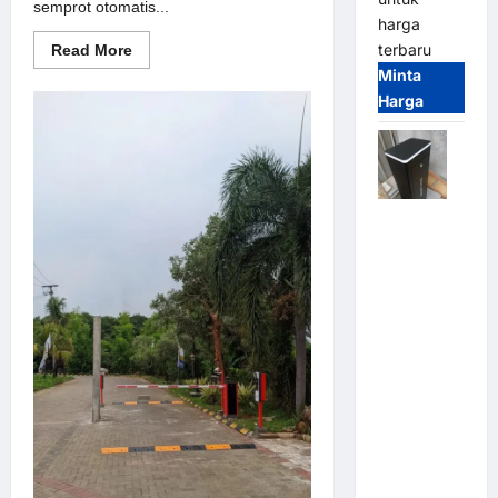
semprot otomatis...
harga
terbaru
Read
Read More
more
Minta
about
Solusi
Harga
semprot
otomatis
untuk
Sistem
Parkir
Modern
Jual
Palang
Parkir /
Barrier
Gate M
Gate DC
Motor:
Solusi
Sistem
Parkir
Tangguh