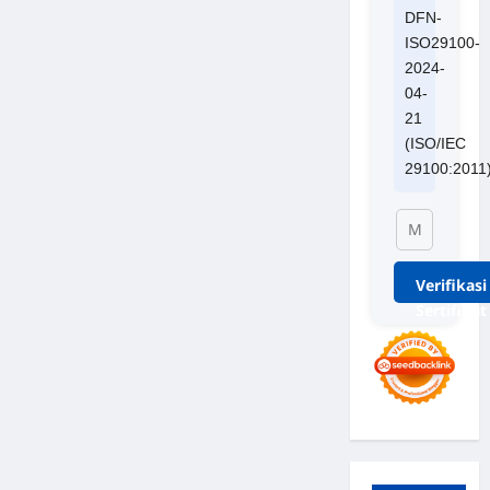
DFN-
ISO29100-
2024-
04-
21
(ISO/IEC
29100:2011
Verifikasi
Sertifikat