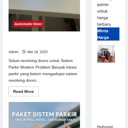
admin
untuk
harga
Automatic Door
terbaru
Minta
Harga
Solusi revolving doors untuk Sistem
Parkir Modern
Admin
Mei 18, 2025
Solusi revolving doors untuk Sistem
Parkir Modern Problem Banyak lokasi
Paket
parkir yang belum mengadopsi sistem
Sistem
revolving doors...
Parkir Semi
Manless
Read
Read More
MSM – 2 In
more
about
2 Out |
Solusi
Solusi
revolving
doors
Parkir
untuk
Sistem
Terintegrasi
Parkir
Hubungi
Modern