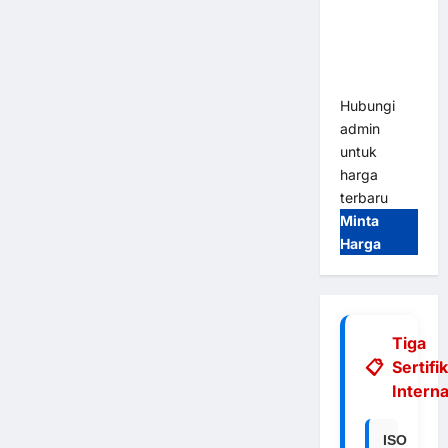
Integrasi
E-Money &
RFID Ultra-
Fast
Hubungi
admin
untuk
harga
terbaru
Minta
Harga
Tiga
Sertifi
Interna
ISO