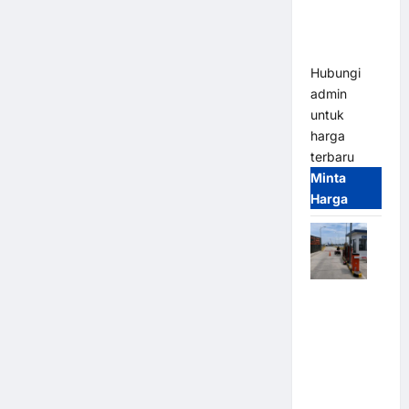
Heavy Duty
& High
Speed
Hubungi
admin
untuk
harga
terbaru
Minta
Harga
Paket
Sistem
Parkir
Cashless
Tap & Go M
Gate |