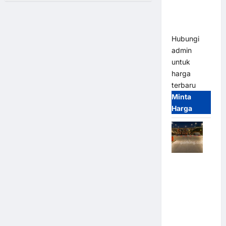
Bandung |
Modern
MSM
Parking
Hubungi
admin
untuk
harga
terbaru
Minta
Harga
Palang
Parkir
Otomatis /
Barrier
Gate M
Gate –