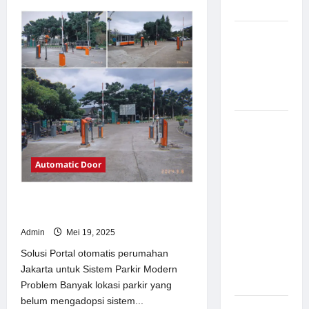
about
Modern
Solusi
TimorLeste
untuk
Pemasangan
Sistem
Palang
Parkir
Modern
Parkir di
Pabrik
Gula Tegal
Sistem
Parkir
manless
Automatic Door
Portable:
Solusi
Solusi Portal otomatis perumahan
Modern
Jakarta untuk Sistem Parkir Modern
untuk
Admin
Mei 19, 2025
Manajemen
Parkir
Solusi Portal otomatis perumahan
Fleksibel
Jakarta untuk Sistem Parkir Modern
dan Efisien
Problem Banyak lokasi parkir yang
belum mengadopsi sistem...
Sistem