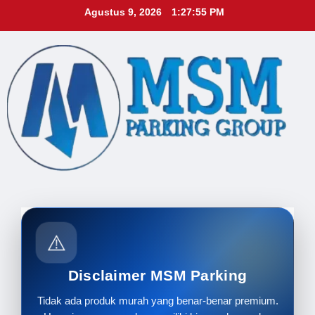
Skip
Agustus 9, 2026
1:27:57 PM
to
content
⚠️
Disclaimer MSM Parking
Tidak ada produk murah yang benar-benar premium.