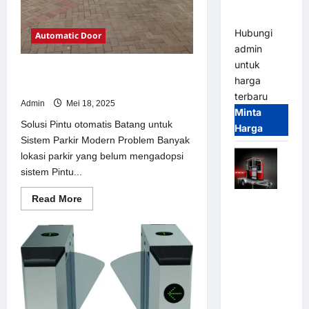
dan
Modern
Hubungi
Automatic Door
admin
untuk
Solusi Pintu otomatis Batang untuk
harga
Sistem Parkir Modern
terbaru
Admin
Mei 18, 2025
Minta
Solusi Pintu otomatis Batang untuk
Harga
Sistem Parkir Modern Problem Banyak
lokasi parkir yang belum mengadopsi
sistem Pintu...
Read
Read More
Mobile
more
Portable
about
Solusi
Semi
Pintu
otomatis
Manless
Batang
Parking
untuk
Sistem
System –
Parkir
Modern
Smart