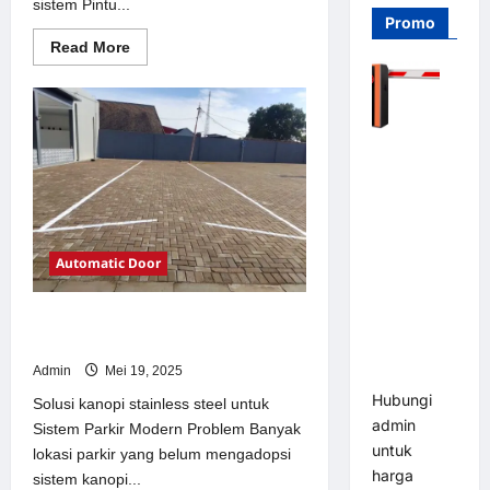
sistem Pintu...
Promo
Read
Read More
more
about
Solusi
Pintu
otomatis
Jakarta
Barrier
untuk
Sistem
Gate PRO
Parkir
116 DC |
Modern
Palang
Parkir
Automatic Door
Otomatis
Brushless
Solusi kanopi stainless steel untuk
Adjustable
Sistem Parkir Modern
1.5-6 Detik
Admin
Mei 19, 2025
(DZ-2411B)
Hubungi
Solusi kanopi stainless steel untuk
admin
Sistem Parkir Modern Problem Banyak
untuk
lokasi parkir yang belum mengadopsi
harga
sistem kanopi...