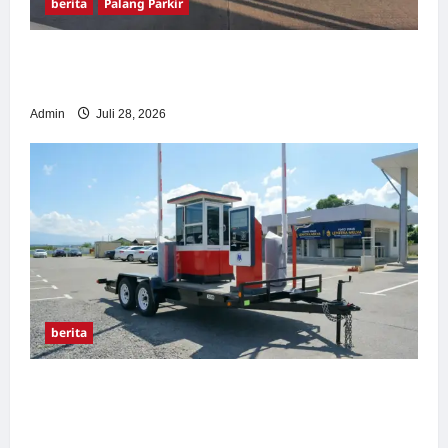
berita
Palang Parkir
Pemasangan Palang Parkir di Pabrik Gula
Tegal
Admin
Juli 28, 2026
berita
Sistem Parkir manless Portable: Solusi
Modern untuk Manajemen Parkir Fleksibel
dan Efisien