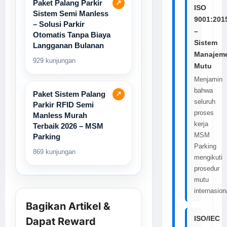
Paket Palang Parkir
↗
ISO
Sistem Semi Manless
9001:201
– Solusi Parkir
–
Otomatis Tanpa Biaya
Sistem
Langganan Bulanan
Manajem
929 kunjungan
Mutu
Menjamin
bahwa
Paket Sistem Palang
↗
seluruh
Parkir RFID Semi
proses
Manless Murah
kerja
Terbaik 2026 – MSM
MSM
Parking
Parking
869 kunjungan
mengikuti
prosedur
mutu
internasion
Bagikan Artikel &
ISO/IEC
Dapat Reward