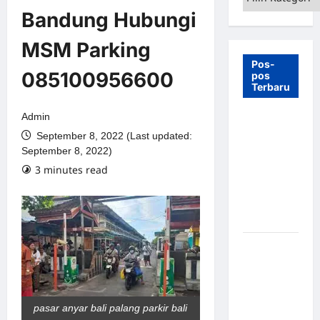
Bandung Hubungi
MSM Parking
Pos-
085100956600
pos
Terbaru
Admin
7 Manfaat
September 8, 2022 (Last updated:
Swing Gate
September 8, 2022)
Barrier
3 minutes read
untuk
Tempat
Wisata
Modern
Palang
Parkir
Otomatis –
Solusi
pasar anyar bali palang parkir bali
Canggih &