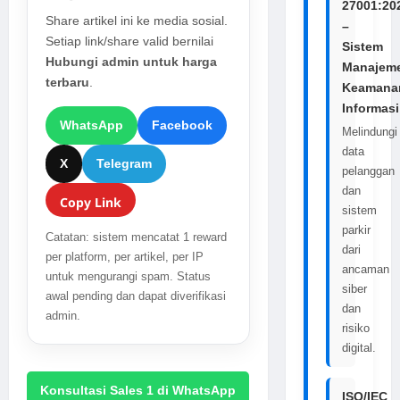
27001:20
Share artikel ini ke media sosial.
–
Setiap link/share valid bernilai
Sistem
Hubungi admin untuk harga
Manajem
terbaru
.
Keamana
Informasi
WhatsApp
Facebook
Melindungi
data
X
Telegram
pelanggan
dan
Copy Link
sistem
parkir
Catatan: sistem mencatat 1 reward
dari
per platform, per artikel, per IP
ancaman
untuk mengurangi spam. Status
siber
awal pending dan dapat diverifikasi
dan
admin.
risiko
digital.
Konsultasi Sales 1 di WhatsApp
ISO/IEC