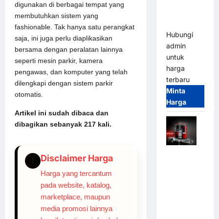
Tangguh
digunakan di berbagai tempat yang
dan
membutuhkan sistem yang
Modern
fashionable. Tak hanya satu perangkat
Hubungi
saja, ini juga perlu diaplikasikan
admin
bersama dengan peralatan lainnya
untuk
seperti mesin parkir, kamera
harga
pengawas, dan komputer yang telah
terbaru
dilengkapi dengan sistem parkir
Minta
otomatis.
Harga
Artikel ini sudah dibaca dan
dibagikan sebanyak 217 kali.
Mobile
Disclaimer Harga
!
Portable
Harga yang tercantum
Semi
pada website, katalog,
Manless
marketplace, maupun
Parking
media promosi lainnya
System –