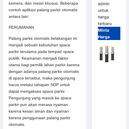
kamera, dan mesin khusus. Beberapa
admin
contoh aplikasi
palang parkir otomatis
untuk
antara lain:
harga
terbaru
PERUMAHAN
Minta
Harga
Palang parkir otomatis belakangan ini
menjadi sebuah kebutuhan space
parkir terutama pada tempat/ space
publik. Keamanan menjadi faktor
utama bagi pemilik lahan parkir karena
Automatic
dengan adanya palang parkir otomatis
Hydraulic
di space tersebut, maka pengunjung
Bollard
harus melalui tahapan SOP untuk
MSM |
dapat mengakses space parkir.
Pengaman
Pengunjung yang masuk ke space
Kendaraan
parkir pun akan merasa nyaman
Heavy Duty
karena kesan aman dan nyaman
Tahan
karena penggunaan palang parkir
Banjir
otomatis.
(IP68)