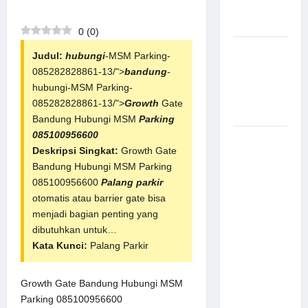
Aman
Modern
0
(
0
)
Pemasangan
Judul:
hubungi
-MSM Parking-
Palang
085282828861-13/">
bandung
-
Parkir di
hubungi-MSM Parking-
Pabrik
085282828861-13/">
Growth
Gate
Gula Tegal
Bandung Hubungi MSM
Parking
085100956600
Sistem
Deskripsi Singkat:
Growth Gate
Parkir
Bandung Hubungi MSM Parking
manless
085100956600
Palang parkir
Portable:
otomatis atau barrier gate bisa
Solusi
menjadi bagian penting yang
Modern
dibutuhkan untuk…
untuk
Kata Kunci:
Palang Parkir
Manajemen
Parkir
Fleksibel
Growth Gate Bandung Hubungi MSM
dan Efisien
Parking 085100956600