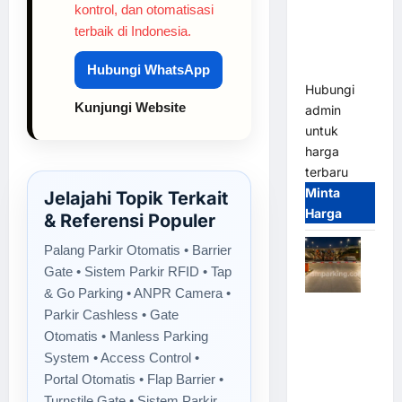
Franco
kontrol, dan otomatisasi
Bandung |
terbaik di Indonesia.
MSM
Parking
Hubungi WhatsApp
Hubungi
Kunjungi Website
admin
untuk
harga
terbaru
Minta
Jelajahi Topik Terkait
Harga
& Referensi Populer
Palang Parkir Otomatis • Barrier
Gate • Sistem Parkir RFID • Tap
& Go Parking • ANPR Camera •
Palang
Parkir Cashless • Gate
Parkir
Otomatis • Manless Parking
Otomatis /
System • Access Control •
Barrier
Portal Otomatis • Flap Barrier •
Gate M
Turnstile Gate • Sistem Parkir