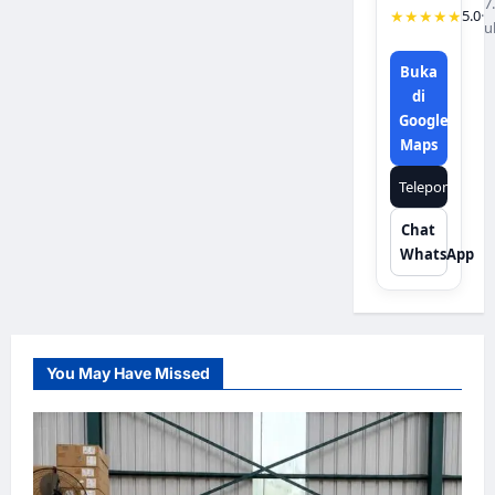
7
★★★★★
5.0
·
u
Buka
di
Google
Maps
Telepon
Chat
WhatsApp
You May Have Missed