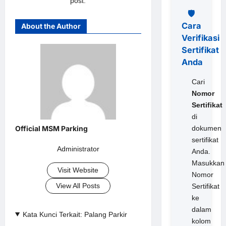
post.
🛡️
Cara
About the Author
Verifikasi
Sertifikat
Anda
Cari
Nomor
Sertifikat
di
dokumen
sertifikat
Administrator
Anda.
Masukkan
Visit Website
Nomor
View All Posts
Sertifikat
ke
dalam
Kata Kunci Terkait: Palang Parkir
kolom