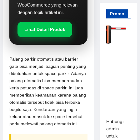
WooCommerce yang relevan
dengan topik artikel ini.
Promo
Lihat Detail Produk
Barrier
Gate PRO
Palang parkir otomatis
atau barrier
116 DC |
gate bisa menjadi bagian penting yang
Palang
dibutuhkan untuk space parkir. Adanya
Parkir
palang otomatis bisa mempermudah
Otomatis
kerja petugas di space parkir. Ini juga
Brushless
memberikan keamanan karena palang
Adjustable
otomatis tersebut tidak bisa terbuka
1.5-6 Detik
begitu saja. Kendaraan yang ingin
(DZ-2411B)
keluar atau masuk ke space tersebut
Hubungi
perlu melewati palang otomatis ini.
admin
untuk