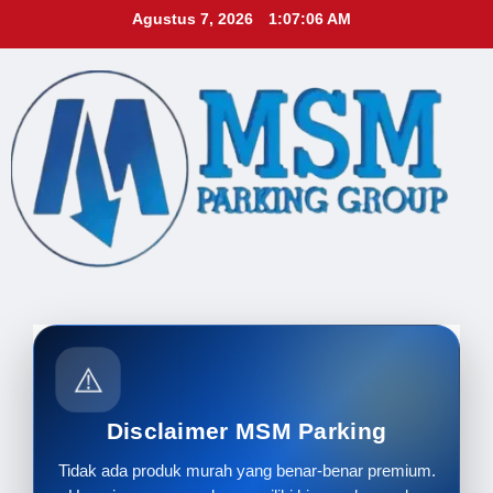
Skip
Agustus 7, 2026
1:07:07 AM
to
content
⚠️
Disclaimer MSM Parking
Tidak ada produk murah yang benar-benar premium.