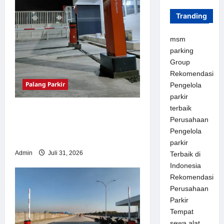
Tranding
msm
parking
Group
Rekomendasi
Palang Parkir
Pengelola
parkir
terbaik
Palang Parkir Otomatis –
Perusahaan
Solusi Canggih & Aman
Pengelola
Modern
parkir
Admin
Juli 31, 2026
Terbaik di
Indonesia
Rekomendasi
Perusahaan
Parkir
Tempat
sewa alat