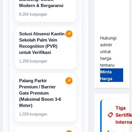
Gate |
Modern & Bergaransi
Integrasi
8,264 kunjungan
E-Money &
RFID Ultra-
Fast
Solusi Absensi Kantin
↗
Hubungi
Sekolah Palm Vein
admin
Recognition (PVR)
untuk
untuk Verifikasi
harga
1,259 kunjungan
terbaru
Minta
Harga
Palang Parkir
↗
Premium / Barrier
Gate Premium
(Maksimal Boom 3-6
Meter)
Tiga
1,029 kunjungan
Sertifi
Interna