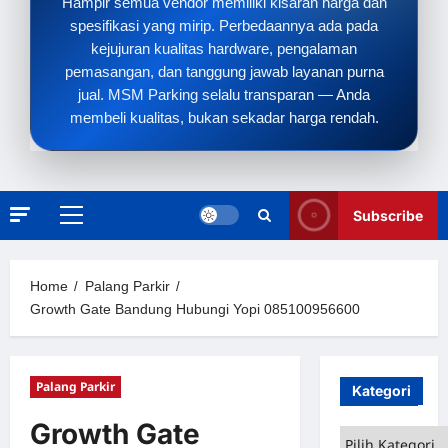
Hampir semua vendor memiliki kisaran harga dan
spesifikasi yang mirip. Perbedaannya ada pada
kejujuran kualitas hardware, pengalaman
pemasangan, dan tanggung jawab layanan purna
jual. MSM Parking selalu transparan — Anda
membeli kualitas, bukan sekadar harga rendah.
Subscribe
Primary
Menu
Home
Palang Parkir
Growth Gate Bandung Hubungi Yopi 085100956600
Palang Parkir
Kategori
Growth Gate
Kategori