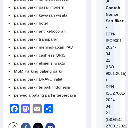
🔎
palang parkir pasar modern
Contoh
Nomor
palang parkir kawasan wisata
Sertifikat:
palang parkir hotel
•
palang parkir anti kebocoran
DFN-
palang parkir transparan
ISO9001-
palang parkir meningkatkan PAD
2024-
04-
palang parkir cashless QRIS
21
palang parkir efisiensi waktu
(ISO
MSM Parking palang parkir
9001:2015)
palang parkir DRAVO valet
•
DFN-
palang parkir terbaik Indonesia
ISO27001-
penyedia palang parkir terpercaya
2024-
Facebook
Mastodon
Email
Share
04-
21
(ISO/IEC
27001:2022