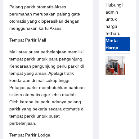
Hubungi
Palang parkir otomatis Akses
admin
perumahan merupakan palang gate
untuk
otomatis yang dioperasikan dengan
harga
menggunakan kartu Akses
terbaru
Tempat Parkir Mall
Minta
Harga
Mall atau pusat perbelanjaan memiliki
tempat parkir untuk para pengunjung.
Kendaraan pengunjung perlu parkir di
tempat yang aman. Apalagi trafik
kendaraan di mall cukup tinggi.
Paket
Petugas parkir membutuhkan bantuan
Sistem
sistem otomatis agar lebih mudah.
Parkir Semi
Oleh karena itu perlu adanya palang
Manless
parkir yang bekerja secara otomatis di
MSM – 2 In
tempat parkir untuk pusat
2 Out |
perbelanjaan.
Solusi
Parkir
Tempat Parkir Lodge
Terintegrasi