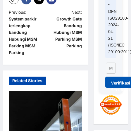
•
DFN-
P
Previous:
Next:
ISO29100-
System parkir
Growth Gate
o
2024-
terlengkap
Bandung
s
04-
bandung
Hubungi MSM
21
t
Hubungi MSM
Parking MSM
(ISO/IEC
Parking MSM
Parking
n
29100:2011
Parking
a
v
i
Related Stories
Verifikasi
g
Sertifikat
a
t
i
o
n