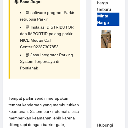
📚 Baca Juga:
harga
terbaru
📘
software program Parkir
Minta
retrubusi Parkir
Harga
📘
Instalasi DISTRIBUTOR
dan IMPORTIR palang parkir
NICE Medan Call
Center:02287307853
Automatic
📘
Jasa Integrator Parking
Folding
System Terpercaya di
Gate |
Pontianak
Pagar
Pintu Lipat
Otomatis
Stainless
Tempat parkir sendiri merupakan
Steel &
tempat kendaraan yang membutuhkan
Aluminium
keamanan.
Sistem parkir otomatis
bisa
(Hongmen
memberikan keamanan lebih karena
Style)
dilengkapi dengan barrier gate,
Hubungi