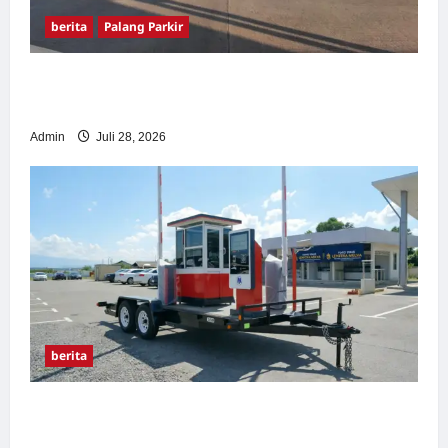
berita
Palang Parkir
Pemasangan Palang Parkir di Pabrik Gula
Tegal
Admin
Juli 28, 2026
berita
Sistem Parkir manless Portable: Solusi
Modern untuk Manajemen Parkir Fleksibel