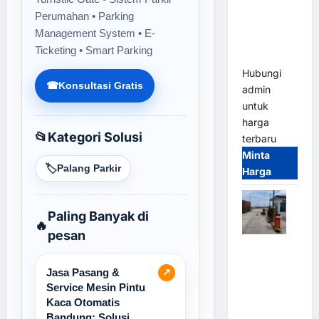
Gate –
Perumahan • Parking
Heavy Duty
Management System • E-
& High
Ticketing • Smart Parking
Speed
Hubungi
☎
Konsultasi Gratis
admin
untuk
harga
📂
Kategori Solusi
terbaru
Minta
🏷️
Palang Parkir
Harga
Paling Banyak di
🔥
pesan
Paket
Sistem
Jasa Pasang &
↗
Parkir
Service Mesin Pintu
Cashless
Kaca Otomatis
Tap & Go M
Bandung: Solusi