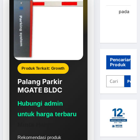
renni
pada
Palang
parkir
Banjarbaru
Pencarian
Produk
Produk Terkait: Growth
Palang Parkir
Penca
MGATE BLDC
Hubungi admin
untuk harga terbaru
Minta Harga
Rekomendasi produk