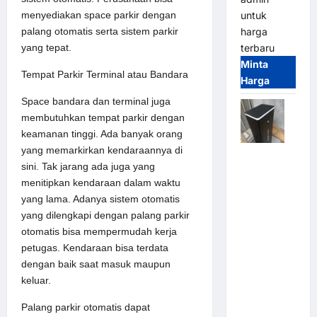
menyediakan space parkir dengan
untuk
palang otomatis serta sistem parkir
harga
yang tepat.
terbaru
Minta
Tempat Parkir Terminal atau Bandara
Harga
Space bandara dan terminal juga
membutuhkan tempat parkir dengan
keamanan tinggi. Ada banyak orang
yang memarkirkan kendaraannya di
Jual
sini. Tak jarang ada juga yang
Palang
menitipkan kendaraan dalam waktu
Parkir /
yang lama. Adanya sistem otomatis
Barrier
yang dilengkapi dengan palang parkir
Gate M
otomatis bisa mempermudah kerja
Gate DC
petugas. Kendaraan bisa terdata
Motor:
dengan baik saat masuk maupun
Solusi
keluar.
Sistem
Parkir
Palang parkir otomatis dapat