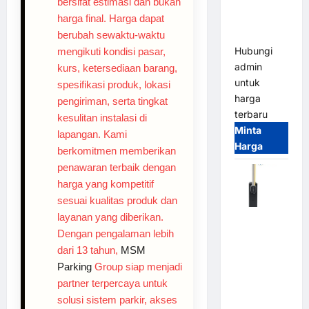
bersifat estimasi dan bukan
Smart
harga final. Harga dapat
Parking
berubah sewaktu-waktu
All-in-One
Hubungi
mengikuti kondisi pasar,
admin
kurs, ketersediaan barang,
untuk
spesifikasi produk, lokasi
harga
pengiriman, serta tingkat
terbaru
kesulitan instalasi di
Minta
lapangan. Kami
Harga
berkomitmen memberikan
penawaran terbaik dengan
harga yang kompetitif
sesuai kualitas produk dan
layanan yang diberikan.
Harga
Dengan pengalaman lebih
Barrier
dari 13 tahun,
MSM
Gate CAME
Parking
Group siap menjadi
Italy
Terbaru
partner terpercaya untuk
2026
solusi sistem parkir, akses