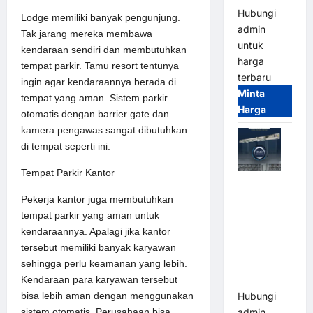
Hubungi
Lodge memiliki banyak pengunjung.
admin
Tak jarang mereka membawa
untuk
kendaraan sendiri dan membutuhkan
harga
tempat parkir. Tamu resort tentunya
terbaru
ingin agar kendaraannya berada di
Minta
tempat yang aman. Sistem parkir
Harga
otomatis dengan barrier gate dan
kamera pengawas sangat dibutuhkan
di tempat seperti ini.
Tempat Parkir Kantor
Jual Mesin
Pekerja kantor juga membutuhkan
Pintu Kaca
tempat parkir yang aman untuk
Otomatis
kendaraannya. Apalagi jika kantor
(Automatic
tersebut memiliki banyak karyawan
Glass
sehingga perlu keamanan yang lebih.
Door) Merk
Kendaraan para karyawan tersebut
Hirson
bisa lebih aman dengan menggunakan
Hubungi
sistem otomatis. Perusahaan bisa
admin