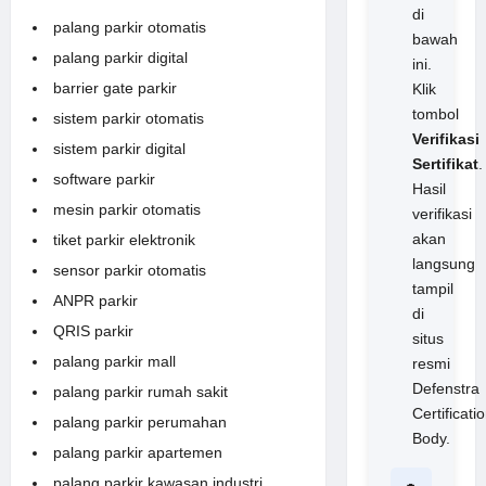
di
palang parkir otomatis
bawah
palang parkir digital
ini.
barrier gate parkir
Klik
tombol
sistem parkir otomatis
Verifikasi
sistem parkir digital
Sertifikat
.
software parkir
Hasil
mesin parkir otomatis
verifikasi
akan
tiket parkir elektronik
langsung
sensor parkir otomatis
tampil
ANPR parkir
di
QRIS parkir
situs
palang parkir mall
resmi
Defenstra
palang parkir rumah sakit
Certificati
palang parkir perumahan
Body.
palang parkir apartemen
palang parkir kawasan industri