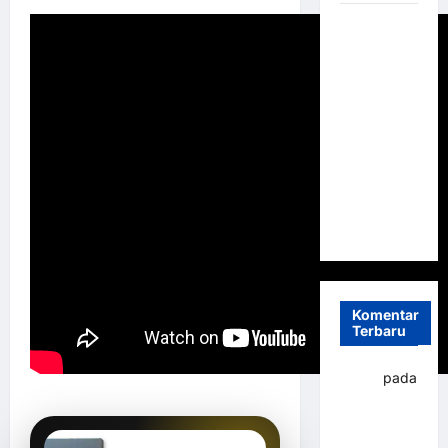
Sistem
Parkir
Otomatis
Portabel
Semi
Manless:
Solusi
Cerdas Era
Digital di
Indonesia
Komentar
Terbaru
yapto
pada
Palang
parkir
Banjarbaru