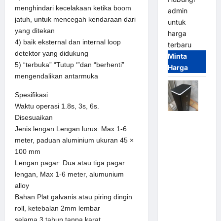
menghindari kecelakaan ketika boom
admin
jatuh, untuk mencegah kendaraan dari
untuk
yang ditekan
harga
4) baik eksternal dan internal loop
terbaru
detektor yang didukung
Minta
5) “terbuka” “Tutup ‘”dan “berhenti”
Harga
mengendalikan antarmuka
Spesifikasi
Waktu operasi 1.8s, 3s, 6s.
Disesuaikan
Jual
Jenis lengan Lengan lurus: Max 1-6
Palang
meter, paduan aluminium ukuran 45 ×
Parkir /
100 mm
Barrier
Lengan pagar: Dua atau tiga pagar
Gate M
lengan, Max 1-6 meter, alumunium
Gate DC
alloy
Motor:
Bahan Plat galvanis atau piring dingin
Solusi
roll, ketebalan 2mm lembar
Sistem
selama 3 tahun tanpa karat,