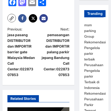
Facebook
Mastodon
Email
Share
Tranding
msm
P
Previous:
Next:
parking
jasa pasang
pemasangan
o
Group
DISTRIBUTOR
DISTRIBUTOR
Rekomendasi
s
dan IMPORTIR
dan IMPORTIR
Pengelola
t
barrier gate
palang parkir
parkir
Malaysia Medan
jepang Bandung
terbaik
n
Call
Call
Perusahaan
a
Center:022873
Center:022873
Pengelola
07853
07853
v
parkir
Terbaik di
i
Indonesia
g
Rekomendasi
a
Related Stories
Perusahaan
Parkir
t
Tempat