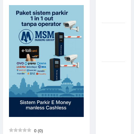
Canggih &
Aman
Modern
Pemasangan
Palang
Parkir di
Pabrik
Gula Tegal
Sistem
Parkir
manless
Portable:
Solusi
Modern
untuk
Manajemen
Parkir
Fleksibel
0
(
0
)