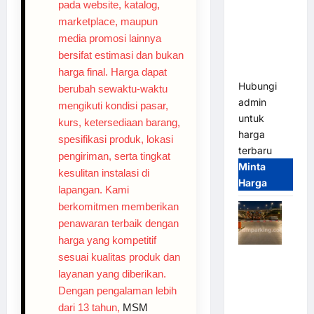
pada website, katalog,
2026
Franco
marketplace, maupun
Bandung |
media promosi lainnya
MSM
bersifat estimasi dan bukan
Parking
harga final. Harga dapat
Hubungi
berubah sewaktu-waktu
admin
mengikuti kondisi pasar,
untuk
kurs, ketersediaan barang,
harga
spesifikasi produk, lokasi
terbaru
pengiriman, serta tingkat
Minta
kesulitan instalasi di
Harga
lapangan. Kami
berkomitmen memberikan
penawaran terbaik dengan
harga yang kompetitif
Palang
sesuai kualitas produk dan
Parkir
layanan yang diberikan.
Otomatis /
Dengan pengalaman lebih
Barrier
dari 13 tahun,
MSM