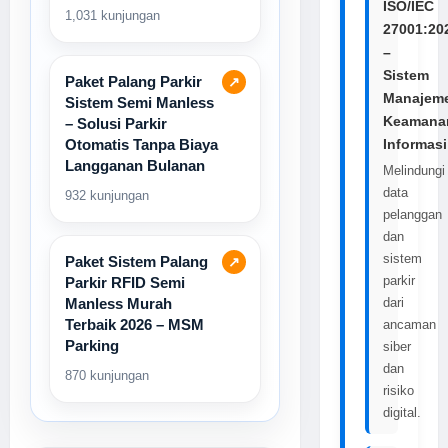
ISO/IEC
1,031 kunjungan
27001:20
–
Sistem
Paket Palang Parkir
↗
Manajem
Sistem Semi Manless
Keamana
– Solusi Parkir
Informasi
Otomatis Tanpa Biaya
Langganan Bulanan
Melindungi
data
932 kunjungan
pelanggan
dan
sistem
Paket Sistem Palang
↗
parkir
Parkir RFID Semi
dari
Manless Murah
Terbaik 2026 – MSM
ancaman
Parking
siber
dan
870 kunjungan
risiko
digital.