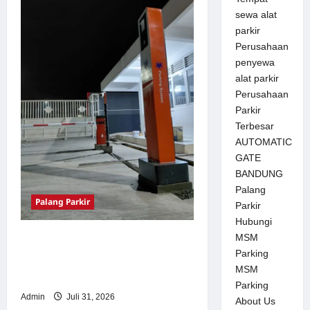
i
sewa alat
o
parkir
Perusahaan
n
penyewa
alat parkir
Perusahaan
Parkir
Terbesar
AUTOMATIC
GATE
BANDUNG
Palang
Palang Parkir
Parkir
Hubungi
MSM
Palang Parkir Otomatis –
Parking
Solusi Canggih & Aman
MSM
Modern
Parking
Admin
Juli 31, 2026
About Us