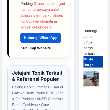
Gate M
Parking
Group siap menjadi
Gate –
partner terpercaya untuk
Heavy Duty
solusi sistem parkir, akses
& High
kontrol, dan otomatisasi
Speed
terbaik di Indonesia.
Hubungi
admin
Hubungi WhatsApp
untuk
harga
Kunjungi Website
terbaru
Minta
Harga
Jelajahi Topik Terkait
& Referensi Populer
Palang Parkir Otomatis • Barrier
Paket
Gate • Sistem Parkir RFID • Tap
Sistem
& Go Parking • ANPR Camera •
Parkir
Parkir Cashless • Gate
Cashless