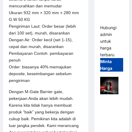
Parkir
mencurahkan dan memudar
Tangguh
Ukuran 932 mm × 320 mm × 280 mm
dan
G.W 50 KG
Modern
Pengiriman Laut: Order besar (lebih
Hubungi
dari 100 set), murah, disarankan
admin
Dengan Air: Order kecil (set 1-15),
untuk
cepat dan murah, disarankan
harga
Pembayaran Contoh: pembayaran
terbaru
penuh
Minta
Order: biasanya 40% memajukan
Harga
deposite, keseimbangan sebelum
pengiriman
Dengan M-Gate Barrier gate,
pekerjaan Anda akan lebih mudah.
Mobile
Karena kita tidak hanya membuat
Portable
produk “baik” yang bekerja dengan
Semi
cukup baik. Pemikiran kita adalah di
Manless
luar jangka pendek. Kami merancang
Parking