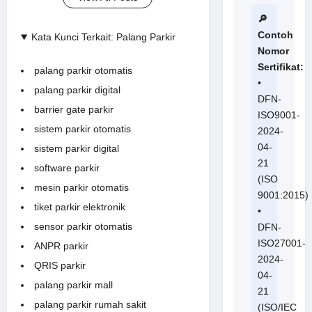
🔎
Contoh
Kata Kunci Terkait: Palang Parkir
Nomor
Sertifikat:
palang parkir otomatis
•
palang parkir digital
DFN-
barrier gate parkir
ISO9001-
sistem parkir otomatis
2024-
04-
sistem parkir digital
21
software parkir
(ISO
mesin parkir otomatis
9001:2015)
tiket parkir elektronik
•
sensor parkir otomatis
DFN-
ISO27001-
ANPR parkir
2024-
QRIS parkir
04-
palang parkir mall
21
palang parkir rumah sakit
(ISO/IEC