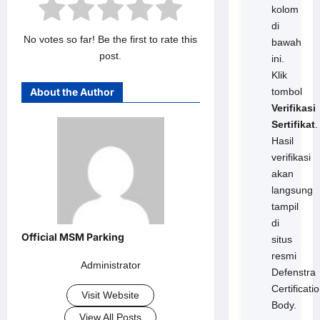
kolom
di
No votes so far! Be the first to rate this
bawah
post.
ini.
Klik
About the Author
tombol
Verifikasi
Sertifikat
.
Hasil
verifikasi
akan
langsung
tampil
di
situs
resmi
Administrator
Defenstra
Certificati
Visit Website
Body.
View All Posts