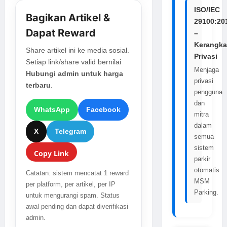
ISO/IEC
Bagikan Artikel &
29100:20
Dapat Reward
–
Kerangka
Share artikel ini ke media sosial.
Privasi
Setiap link/share valid bernilai
Menjaga
Hubungi admin untuk harga
privasi
terbaru
.
pengguna
dan
WhatsApp
Facebook
mitra
dalam
X
Telegram
semua
sistem
Copy Link
parkir
otomatis
Catatan: sistem mencatat 1 reward
MSM
per platform, per artikel, per IP
Parking.
untuk mengurangi spam. Status
awal pending dan dapat diverifikasi
admin.