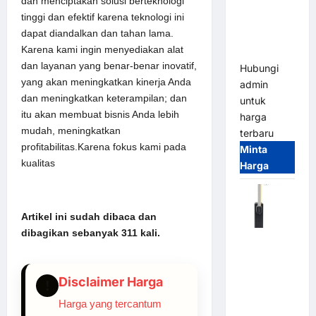
dan menciptakan solusi berteknologi
System –
tinggi dan efektif karena teknologi ini
Smart
dapat diandalkan dan tahan lama.
Parking
Karena kami ingin menyediakan alat
All-in-One
dan layanan yang benar-benar inovatif,
Hubungi
yang akan meningkatkan kinerja Anda
admin
dan meningkatkan keterampilan; dan
untuk
itu akan membuat bisnis Anda lebih
harga
mudah, meningkatkan
terbaru
profitabilitas.Karena fokus kami pada
Minta
kualitas
Harga
Artikel ini sudah dibaca dan
dibagikan sebanyak 311 kali.
Harga
Barrier
Gate CAME
Disclaimer Harga
!
Italy
Harga yang tercantum
Terbaru