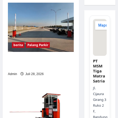
berita
Palang Parkir
Pemasangan Palang Parkir
PT
MSM
di Pabrik Gula Tegal
Tiga
Admin
Juli 28, 2026
Matra
Satria
Jl.
Cijaura
Girang 3
Ruko 2
F,
Bandung