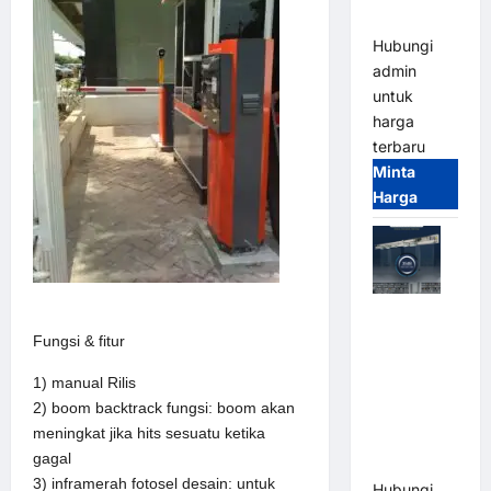
Terintegrasi
Hubungi
admin
untuk
harga
terbaru
Minta
Harga
Jual Mesin
Pintu Kaca
Fungsi & fitur
Otomatis
1) manual Rilis
(Automatic
2) boom backtrack fungsi: boom akan
Glass
meningkat jika hits sesuatu ketika
Door) Merk
gagal
Hirson
3) inframerah fotosel desain: untuk
Hubungi