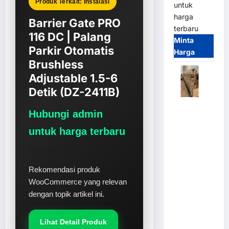
Produk Terkait: Instalasi
untuk
harga
Barrier Gate PRO
terbaru
116 DC | Palang
Minta
Parkir Otomatis
Harga
Brushless
Adjustable 1.5-6
Detik (DZ-2411B)
Automatic
Hubungi admin
Folding
Gate |
untuk harga terbaru
Pagar
Minta Harga
Pintu Lipat
Otomatis
Rekomendasi produk
Stainless
WooCommerce yang relevan
Steel &
dengan topik artikel ini.
Aluminium
(Hongmen
Lihat Detail Produk
Style)