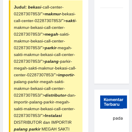
dan Efisien
Judul:
bekasi
-call-center-
Sistem
02287307853/">
makmur
-bekasi-
Parkir
call-center-02287307853/">
sakti
-
Otomatis
makmur-bekasi-call-center-
Portabel
02287307853/">
megah
-sakti-
Semi
makmur-bekasi-call-center-
Manless:
02287307853/">
parkir
-megah-
Solusi
sakti-makmur-bekasi-call-center-
Cerdas Era
02287307853/">
palang
-parkir-
Digital di
megah-sakti-makmur-bekasi-call-
Indonesia
center-02287307853/">
importir
-
palang-parkir-megah-sakti-
makmur-bekasi-call-center-
02287307853/">
distributor
-dan-
Komentar
importir-palang-parkir-megah-
Terbaru
sakti-makmur-bekasi-call-center-
02287307853/">
Instalasi
yapto
pada
DISTRIBUTOR dan IMPORTIR
Palang
palang parkir
MEGAH SAKTI
parkir