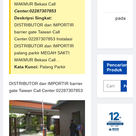
MAKMUR Bekasi Call
Banjarbaru
Center:02287307853
renni
pada
Deskripsi Singkat:
Palang
DISTRIBUTOR dan IMPORTIR
parkir
barrier gate Taiwan Call
Banjarbaru
Center:02287307853 Instalasi
DISTRIBUTOR dan IMPORTIR
palang parkir
MEGAH SAKTI
MAKMUR Bekasi Call…
Pencarian
Kata Kunci:
Palang Parkir
Produk
DISTRIBUTOR dan IMPORTIR barrier
Penca
gate Taiwan Call Center:02287307853