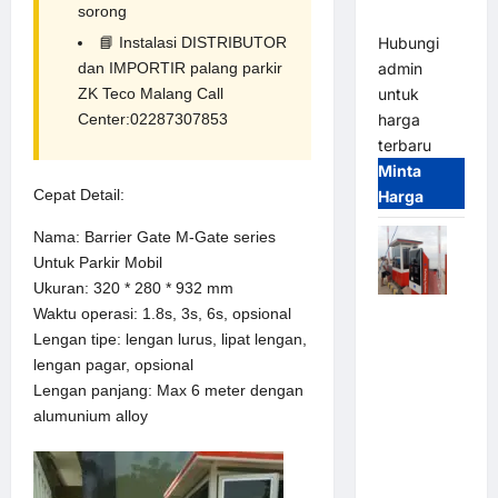
sorong
(IP68)
Hubungi
📘
Instalasi DISTRIBUTOR
admin
dan IMPORTIR palang parkir
untuk
ZK Teco Malang Call
harga
Center:02287307853
terbaru
Minta
Cepat Detail:
Harga
Nama: Barrier Gate M-Gate series
Untuk Parkir Mobil
Ukuran: 320 * 280 * 932 mm
Paket
Waktu operasi: 1.8s, 3s, 6s, opsional
Sistem
Lengan tipe: lengan lurus, lipat lengan,
Parkir Semi
lengan pagar, opsional
Manless
Lengan panjang: Max 6 meter dengan
MSM – 2 In
alumunium alloy
2 Out |
Solusi
Parkir