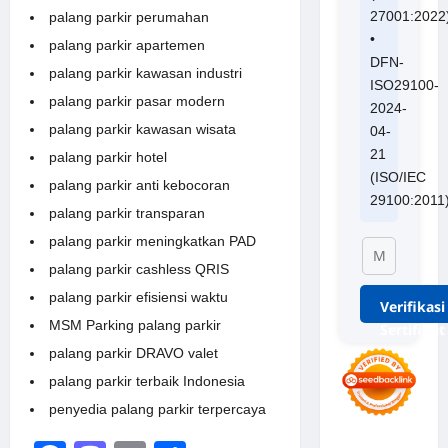
27001:2022
palang parkir perumahan
•
palang parkir apartemen
DFN-
palang parkir kawasan industri
ISO29100-
palang parkir pasar modern
2024-
palang parkir kawasan wisata
04-
21
palang parkir hotel
(ISO/IEC
palang parkir anti kebocoran
29100:2011
palang parkir transparan
palang parkir meningkatkan PAD
palang parkir cashless QRIS
palang parkir efisiensi waktu
Verifikasi
MSM Parking palang parkir
Sertifikat
palang parkir DRAVO valet
palang parkir terbaik Indonesia
penyedia palang parkir terpercaya