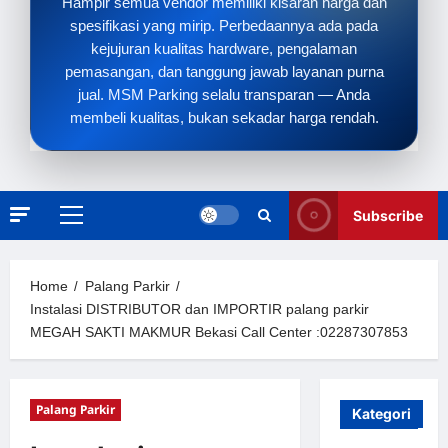
Hampir semua vendor memiliki kisaran harga dan
spesifikasi yang mirip. Perbedaannya ada pada
kejujuran kualitas hardware, pengalaman
pemasangan, dan tanggung jawab layanan purna
jual. MSM Parking selalu transparan — Anda
membeli kualitas, bukan sekadar harga rendah.
Subscribe
Primary
Menu
Home
Palang Parkir
Instalasi DISTRIBUTOR dan IMPORTIR palang parkir
MEGAH SAKTI MAKMUR Bekasi Call Center :02287307853
Palang Parkir
Kategori