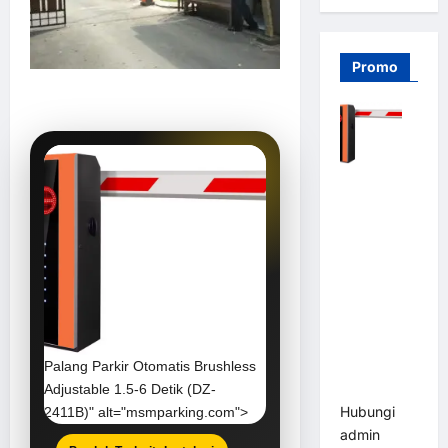
Promo
Barrier
Gate PRO
116 DC |
Palang
Parkir
Otomatis
Brushless
Adjustable
1.5-6 Detik
Palang Parkir Otomatis Brushless
(DZ-2411B)
Adjustable 1.5-6 Detik (DZ-
Hubungi
2411B)" alt="msmparking.com">
admin