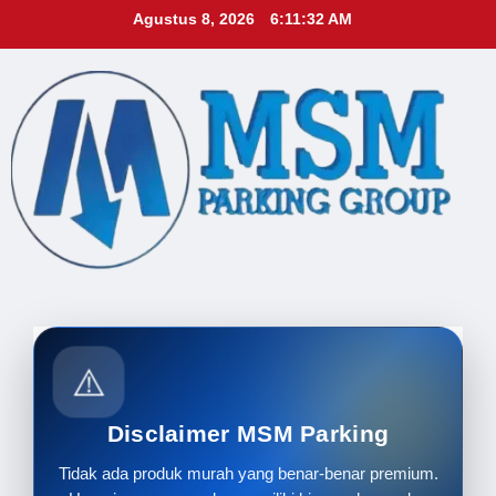
Skip
Agustus 8, 2026
6:11:33 AM
to
content
⚠️
Disclaimer MSM Parking
Tidak ada produk murah yang benar-benar premium.