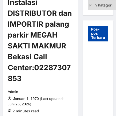
Instalasi
Kategori
DISTRIBUTOR dan
IMPORTIR palang
Pos-
parkir MEGAH
pos
Terbaru
SAKTI MAKMUR
7 Manfaat
Bekasi Call
Swing Gate
Barrier
Center:02287307
untuk
Tempat
853
Wisata
Modern
Admin
Palang
Januari 1, 1970 (Last updated:
Parkir
Juni 26, 2026)
Otomatis –
2 minutes read
Solusi