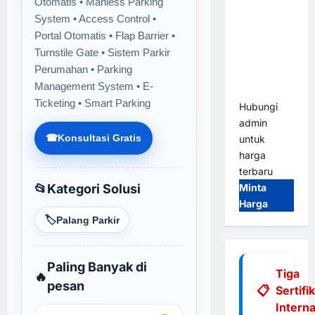
Otomatis • Manless Parking
Tap & Go M
System • Access Control •
Gate |
Portal Otomatis • Flap Barrier •
Integrasi
Turnstile Gate • Sistem Parkir
E-Money &
Perumahan • Parking
RFID Ultra-
Management System • E-
Fast
Ticketing • Smart Parking
Hubungi
admin
☎
Konsultasi Gratis
untuk
harga
terbaru
Minta
📂
Kategori Solusi
Harga
🏷️
Palang Parkir
Paling Banyak di
Tiga
🔥
pesan
Sertifi
Interna