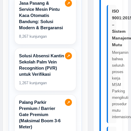
Jasa Pasang &
↗
Service Mesin Pintu
ISO
Kaca Otomatis
9001:201
Bandung: Solusi
–
Modern & Bergaransi
Sistem
8,267 kunjungan
Manajem
Mutu
Menjamin
Solusi Absensi Kantin
↗
bahwa
Sekolah Palm Vein
seluruh
Recognition (PVR)
proses
untuk Verifikasi
kerja
1,267 kunjungan
MSM
Parking
mengikuti
Palang Parkir
↗
prosedur
Premium / Barrier
mutu
Gate Premium
internasion
(Maksimal Boom 3-6
Meter)