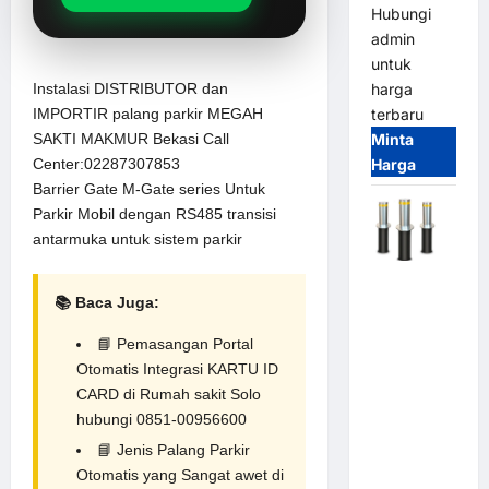
Hubungi
admin
untuk
harga
Instalasi DISTRIBUTOR dan
terbaru
IMPORTIR palang parkir MEGAH
Minta
SAKTI MAKMUR Bekasi Call
Harga
Center:02287307853
Barrier Gate M-Gate series Untuk
Parkir Mobil dengan RS485 transisi
antarmuka untuk sistem parkir
Automatic
📚 Baca Juga:
Hydraulic
Bollard
📘
Pemasangan Portal
MSM |
Otomatis Integrasi KARTU ID
Pengaman
CARD di Rumah sakit Solo
Kendaraan
hubungi 0851-00956600
Heavy Duty
📘
Jenis Palang Parkir
Tahan
Otomatis yang Sangat awet di
Banjir