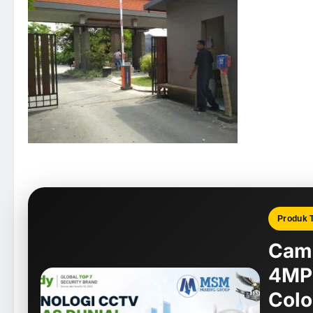
Produk T
Cam
4MP:
Colo