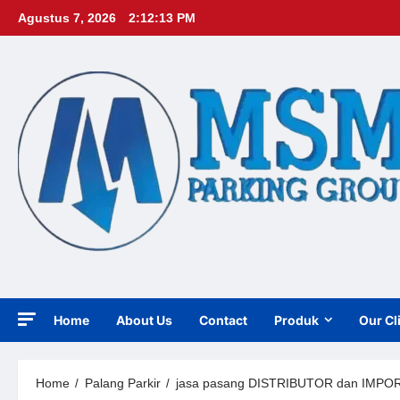
Skip
Agustus 7, 2026
2:12:15 PM
to
content
Home
About Us
Contact
Produk
Our Cl
Home
Palang Parkir
jasa pasang DISTRIBUTOR dan IMPORTI