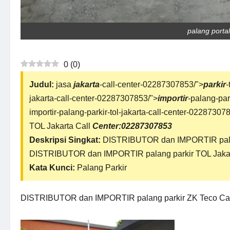
palang porta
0
(
0
)
Judul:
jasa
jakarta
-call-center-02287307853/">
parkir
-
jakarta-call-center-02287307853/">
importir
-palang-par
importir-palang-parkir-tol-jakarta-call-center-02287307
TOL Jakarta Call
Center:02287307853
Deskripsi Singkat:
DISTRIBUTOR dan IMPORTIR
pa
DISTRIBUTOR dan IMPORTIR palang parkir TOL Jaka
Kata Kunci:
Palang Parkir
DISTRIBUTOR dan IMPORTIR palang parkir ZK Teco Cal