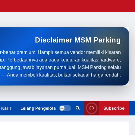
Disclaimer MSM Parking
r-benar premium. Hampir semua vendor memiliki kisaran
rip. Perbedaannya ada pada kejujuran kualitas hardware,
anggung jawab layanan purna jual. MSM Parking selalu
 — Anda membeli kualitas, bukan sekadar harga rendah.
Karir
Lelang Pengelola
Subscribe