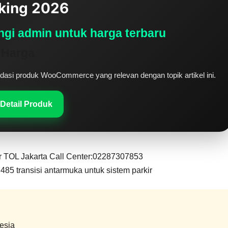
king 2026
gi admin untuk harga terbaru
 Harga
si produk WooCommerce yang relevan dengan topik artikel ini.
 Detail Produk
 TOL Jakarta Call Center:02287307853
485 transisi antarmuka untuk sistem parkir
esia