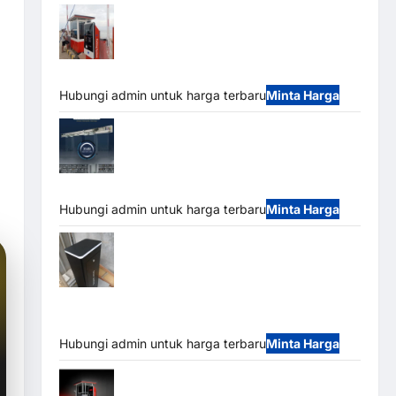
Paket Sistem Parkir Semi Manless MSM
– 2 In 2 Out | Solusi Parkir Terintegrasi
Hubungi admin untuk harga terbaru
Minta Harga
Jual Mesin Pintu Kaca Otomatis
(Automatic Glass Door) Merk Hirson
Hubungi admin untuk harga terbaru
Minta Harga
Jual Palang Parkir / Barrier Gate M Gate
DC Motor: Solusi Sistem Parkir Tangguh dan
Modern
Hubungi admin untuk harga terbaru
Minta Harga