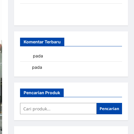
Sistem Parkir Otomatis Portabel Semi Manless:
Solusi Cerdas Era Digital di Indonesia
Komentar Terbaru
yapto
pada
Palang parkir Banjarbaru
renni
pada
Palang parkir Banjarbaru
Pencarian Produk
Pencarian