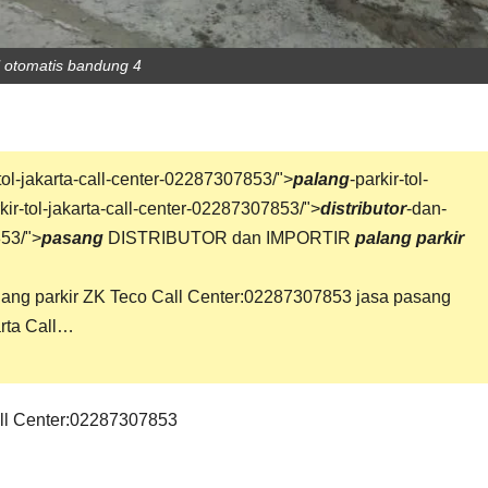
l otomatis bandung 4
tol-jakarta-call-center-02287307853/">
palang
-parkir-tol-
kir-tol-jakarta-call-center-02287307853/">
distributor
-dan-
853/">
pasang
DISTRIBUTOR dan IMPORTIR
palang parkir
lang parkir
ZK Teco Call Center:02287307853 jasa pasang
rta Call…
l Center:02287307853