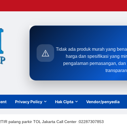
Tidak ada produk murah yang bena
⚠️
harga dan spesifikasi yang mi
pengalaman pemasangan, dan t
transparan
ient
Privacy Policy
Hak Cipta
Vendor/penyedia
R palang parkir TOL Jakarta Call Center :02287307853