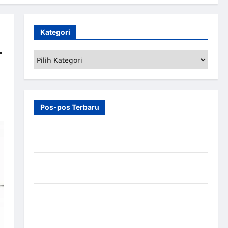
Kategori
r
Kategori
Pos-pos Terbaru
7 Manfaat Swing Gate Barrier untuk Tempat
Wisata Modern
Palang Parkir Otomatis – Solusi Canggih & Aman
Modern
Pemasangan Palang Parkir di Pabrik Gula Tegal
Sistem Parkir manless Portable: Solusi Modern
untuk Manajemen Parkir Fleksibel dan Efisien