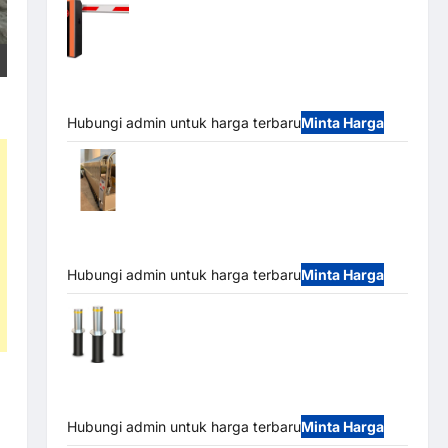
Barrier Gate PRO 116 DC | Palang Parkir
Otomatis Brushless Adjustable 1.5-6 Detik (DZ-
2411B)
Hubungi admin untuk harga terbaru
Minta Harga
Automatic Folding Gate | Pagar Pintu
Lipat Otomatis Stainless Steel & Aluminium
(Hongmen Style)
Hubungi admin untuk harga terbaru
Minta Harga
Automatic Hydraulic Bollard MSM |
Pengaman Kendaraan Heavy Duty Tahan Banjir
(IP68)
Hubungi admin untuk harga terbaru
Minta Harga