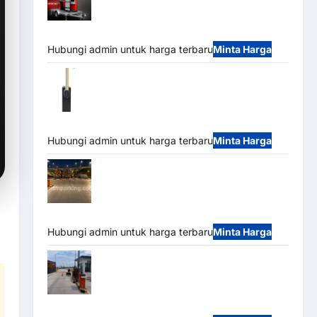
Mobile Portable Semi Manless Parking
System – Smart Parking All-in-One
Hubungi admin untuk harga terbaru
Minta Harga
Harga Barrier Gate CAME Italy Terbaru
2026 Franco Bandung | MSM Parking
Hubungi admin untuk harga terbaru
Minta Harga
Palang Parkir Otomatis / Barrier Gate M
Gate – Heavy Duty & High Speed
Hubungi admin untuk harga terbaru
Minta Harga
Paket Sistem Parkir Cashless Tap & Go
M Gate | Integrasi E-Money & RFID Ultra-Fast