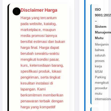
ISO
Disclaimer Harga
!
9001:201
Harga yang tercantum
–
pada website, katalog,
Sistem
marketplace, maupun
Manajem
media promosi lainnya
Mutu
bersifat estimasi dan bukan
Menjamin
harga final. Harga dapat
bahwa
berubah sewaktu-waktu
seluruh
mengikuti kondisi pasar,
proses
kurs, ketersediaan barang,
kerja
spesifikasi produk, lokasi
MSM
pengiriman, serta tingkat
Parking
mengikuti
kesulitan instalasi di
prosedur
lapangan. Kami
mutu
berkomitmen memberikan
internasion
penawaran terbaik dengan
harga yang kompetitif