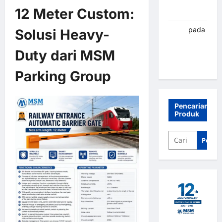
12 Meter Custom:
Banjarbaru
renni
pada
Solusi Heavy-
Palang
Duty dari MSM
parkir
Banjarbaru
Parking Group
Pencarian
Produk
Penca