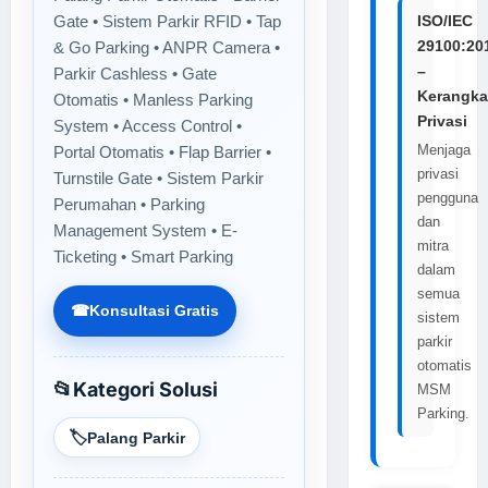
ISO/IEC
Gate • Sistem Parkir RFID • Tap
29100:20
& Go Parking • ANPR Camera •
–
Parkir Cashless • Gate
Kerangka
Otomatis • Manless Parking
Privasi
System • Access Control •
Menjaga
Portal Otomatis • Flap Barrier •
privasi
Turnstile Gate • Sistem Parkir
pengguna
Perumahan • Parking
dan
Management System • E-
mitra
Ticketing • Smart Parking
dalam
semua
☎
Konsultasi Gratis
sistem
parkir
otomatis
📂
Kategori Solusi
MSM
Parking.
🏷️
Palang Parkir