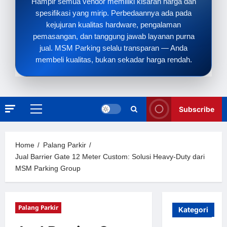
Hampir semua vendor memiliki kisaran harga dan
spesifikasi yang mirip. Perbedaannya ada pada
kejujuran kualitas hardware, pengalaman
pemasangan, dan tanggung jawab layanan purna
jual. MSM Parking selalu transparan — Anda
membeli kualitas, bukan sekadar harga rendah.
Subscribe
Primary
Menu
Home
Palang Parkir
Jual Barrier Gate 12 Meter Custom: Solusi Heavy-Duty dari
MSM Parking Group
Palang Parkir
Kategori