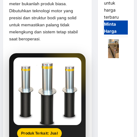
untuk
meter bukanlah produk biasa.
harga
Dibutuhkan teknologi motor yang
terbaru
presisi dan struktur bodi yang solid
Minta
untuk memastikan palang tidak
Harga
melengkung dan sistem tetap stabil
saat beroperasi.
Automatic
Folding
Gate |
Pagar
Pintu Lipat
Otomatis
Stainless
Steel &
Aluminium
(Hongmen
Style)
Produk Terkait: Jual