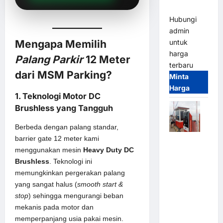
(IP68)
Hubungi
admin
untuk
Mengapa Memilih
harga
Palang Parkir
12 Meter
terbaru
dari MSM Parking?
Minta
Harga
1. Teknologi Motor DC
Brushless yang Tangguh
Berbeda dengan palang standar,
barrier gate 12 meter kami
Paket
menggunakan mesin
Heavy Duty DC
Sistem
Brushless
. Teknologi ini
Parkir Semi
memungkinkan pergerakan palang
Manless
yang sangat halus (
smooth start &
MSM – 2 In
stop
) sehingga mengurangi beban
2 Out |
mekanis pada motor dan
Solusi
memperpanjang usia pakai mesin.
Parkir