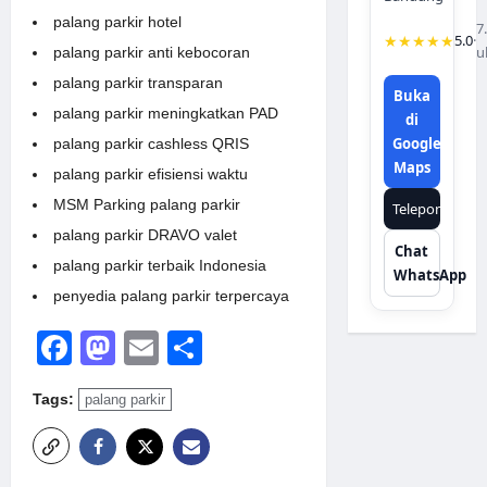
palang parkir hotel
7
★★★★★
5.0
·
u
palang parkir anti kebocoran
palang parkir transparan
Buka
palang parkir meningkatkan PAD
di
Google
palang parkir cashless QRIS
Maps
palang parkir efisiensi waktu
MSM Parking palang parkir
Telepon
palang parkir DRAVO valet
Chat
palang parkir terbaik Indonesia
WhatsApp
penyedia palang parkir terpercaya
Facebook
Mastodon
Email
Share
Tags:
palang parkir