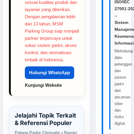
ISO/IEC
sesuai kualitas produk dan
27001:20
layanan yang diberikan.
–
Dengan pengalaman lebih
Sistem
dari 13 tahun, MSM
Manajem
Parking Group siap menjadi
Keamana
partner terpercaya untuk
Informasi
solusi sistem parkir, akses
Melindungi
kontrol, dan otomatisasi
data
terbaik di Indonesia.
pelanggan
dan
Hubungi WhatsApp
sistem
parkir
Kunjungi Website
dari
ancaman
siber
dan
Jelajahi Topik Terkait
risiko
& Referensi Populer
digital.
Palang Parkir Otomatis • Barrier