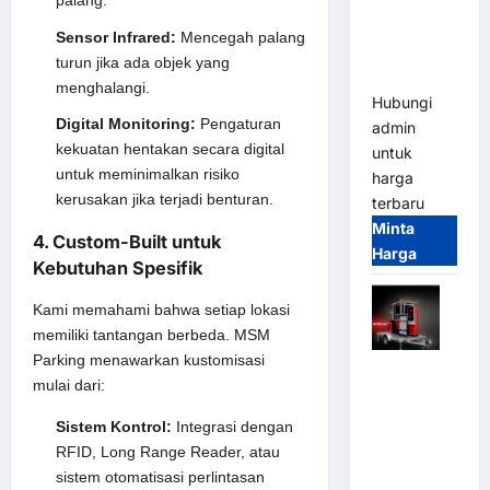
palang.
Parkir
Tangguh
Sensor Infrared:
Mencegah palang
dan
turun jika ada objek yang
Modern
menghalangi.
Hubungi
Digital Monitoring:
Pengaturan
admin
kekuatan hentakan secara digital
untuk
untuk meminimalkan risiko
harga
kerusakan jika terjadi benturan.
terbaru
Minta
4. Custom-Built untuk
Harga
Kebutuhan Spesifik
Kami memahami bahwa setiap lokasi
memiliki tantangan berbeda. MSM
Parking menawarkan kustomisasi
Mobile
mulai dari:
Portable
Semi
Sistem Kontrol:
Integrasi dengan
Manless
RFID, Long Range Reader, atau
Parking
sistem otomatisasi perlintasan