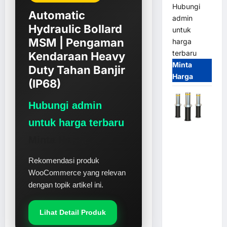
Hubungi
Automatic
admin
Hydraulic Bollard
untuk
MSM | Pengaman
harga
terbaru
Kendaraan Heavy
Minta
Duty Tahan Banjir
Harga
(IP68)
Hubungi admin
untuk harga terbaru
Automatic
Minta Harga
Hydraulic
Bollard
Rekomendasi produk
MSM |
WooCommerce yang relevan
Pengaman
dengan topik artikel ini.
Kendaraan
Heavy Duty
Tahan
Lihat Detail Produk
Banjir