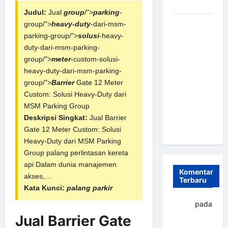
dan Efisien
Judul:
Jual
group
/">
parking
-
Sistem
group/">
heavy-duty
-dari-msm-
Parkir
parking-group/">
solusi
-heavy-
Otomatis
duty-dari-msm-parking-
Portabel
group/">
meter
-custom-solusi-
Semi
heavy-duty-dari-msm-parking-
Manless:
group/">
Barrier
Gate 12 Meter
Solusi
Custom: Solusi Heavy-Duty dari
Cerdas Era
MSM Parking
Group
Digital di
Deskripsi Singkat:
Jual Barrier
Indonesia
Gate 12 Meter Custom: Solusi
Heavy-Duty dari
MSM Parking
Group palang perlintasan kereta
api Dalam dunia manajemen
Komentar
akses,…
Terbaru
Kata Kunci:
palang parkir
yapto
pada
Palang
Jual Barrier Gate
parkir