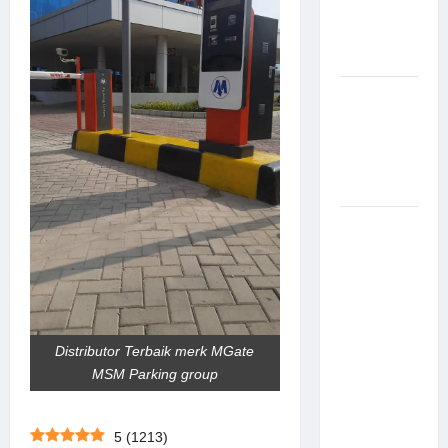
Canggih &
Aman
Modern
Pemasangan
Palang
Parkir di
Pabrik
Gula Tegal
Sistem
Parkir
manless
Portable:
Solusi
Modern
Distributor Terbaik merk MGate
untuk
MSM Parking group
Manajemen
Parkir
Fleksibel
5
(
1213
)