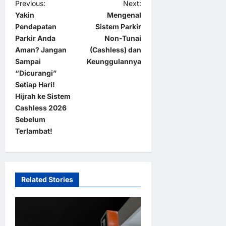
P
Previous:
Next:
Yakin
Mengenal
o
Pendapatan
Sistem Parkir
s
Parkir Anda
Non-Tunai
t
Aman? Jangan
(Cashless) dan
Sampai
Keunggulannya
n
“Dicurangi”
a
Setiap Hari!
Hijrah ke Sistem
v
Cashless 2026
i
Sebelum
g
Terlambat!
a
t
i
Related Stories
o
n