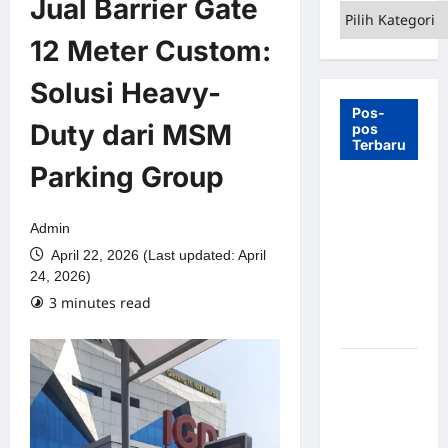
Jual Barrier Gate
Kategori
12 Meter Custom:
Solusi Heavy-
Pos-
Duty dari MSM
pos
Terbaru
Parking Group
7 Manfaat
Swing Gate
Admin
Barrier
April 22, 2026 (Last updated: April
untuk
24, 2026)
Tempat
3 minutes read
Wisata
Modern
Palang
Parkir
Otomatis –
Solusi