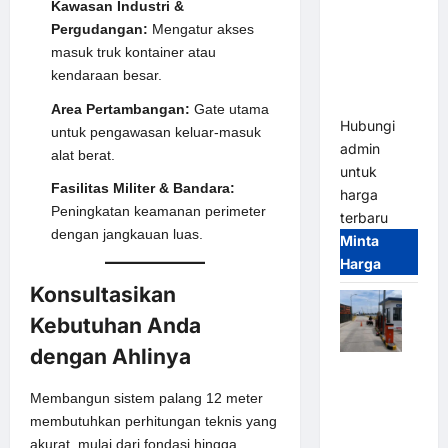
Kawasan Industri &
Gate M
Pergudangan:
Mengatur akses
Gate –
masuk truk kontainer atau
Heavy Duty
kendaraan besar.
& High
Speed
Area Pertambangan:
Gate utama
Hubungi
untuk pengawasan keluar-masuk
admin
alat berat.
untuk
Fasilitas Militer & Bandara:
harga
Peningkatan keamanan perimeter
terbaru
dengan jangkauan luas.
Minta
Harga
Konsultasikan
Kebutuhan Anda
dengan Ahlinya
Paket
Sistem
Membangun sistem palang 12 meter
Parkir
membutuhkan perhitungan teknis yang
Cashless
akurat, mulai dari fondasi hingga