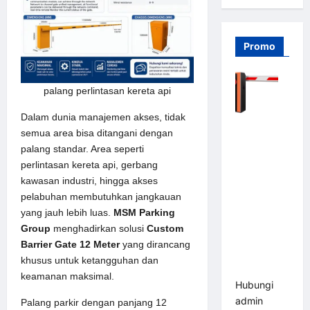
Promo
palang perlintasan kereta api
Dalam dunia manajemen akses, tidak
Barrier
semua area bisa ditangani dengan
Gate PRO
palang standar. Area seperti
116 DC |
perlintasan kereta api, gerbang
Palang
kawasan industri, hingga akses
Parkir
pelabuhan membutuhkan jangkauan
Otomatis
yang jauh lebih luas.
MSM Parking
Brushless
Group
menghadirkan solusi
Custom
Adjustable
Barrier Gate 12 Meter
yang dirancang
1.5-6 Detik
khusus untuk ketangguhan dan
(DZ-2411B)
keamanan maksimal.
Hubungi
admin
Palang parkir
dengan panjang 12