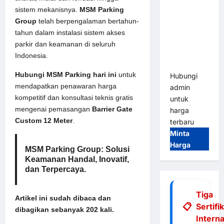
Tap & Go M
sistem mekanisnya.
MSM Parking
Gate |
Group
telah berpengalaman bertahun-
Integrasi
tahun dalam instalasi sistem akses
E-Money &
parkir dan keamanan di seluruh
RFID Ultra-
Indonesia.
Fast
Hubungi MSM Parking hari ini
untuk
Hubungi
mendapatkan penawaran harga
admin
kompetitif dan konsultasi teknis gratis
untuk
mengenai pemasangan
Barrier Gate
harga
Custom 12 Meter
.
terbaru
Minta
Harga
MSM Parking Group: Solusi
Keamanan Handal, Inovatif,
dan Terpercaya.
Tiga
Artikel ini sudah dibaca dan
Sertifi
dibagikan sebanyak 202 kali.
Interna