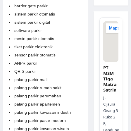
barrier gate parkir
sistem parkir otomatis
sistem parkir digital
software parkir
mesin parkir otomatis
tiket parkir elektronik
sensor parkir otomatis
ANPR parkir
PT
QRIS parkir
MSM
Tiga
palang parkir mall
Matra
palang parkir rumah sakit
Satria
palang parkir perumahan
Jl.
Cijaura
palang parkir apartemen
Girang 3
palang parkir kawasan industri
Ruko 2
palang parkir pasar modern
F,
palang parkir kawasan wisata
Bandung