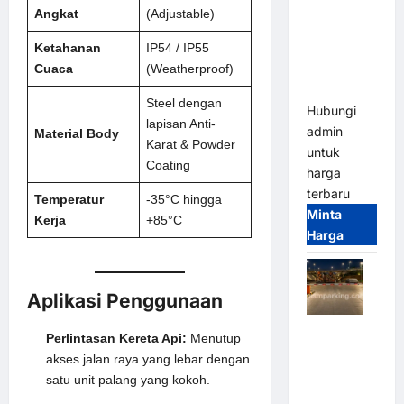
2026
Angkat
(Adjustable)
Franco
Ketahanan
IP54 / IP55
Bandung |
Cuaca
(Weatherproof)
MSM
Parking
Steel dengan
Hubungi
lapisan Anti-
admin
Material Body
Karat & Powder
untuk
Coating
harga
terbaru
Temperatur
-35°C hingga
Minta
Kerja
+85°C
Harga
Aplikasi Penggunaan
Palang
Perlintasan Kereta Api:
Menutup
Parkir
akses jalan raya yang lebar dengan
Otomatis /
satu unit palang yang kokoh.
Barrier