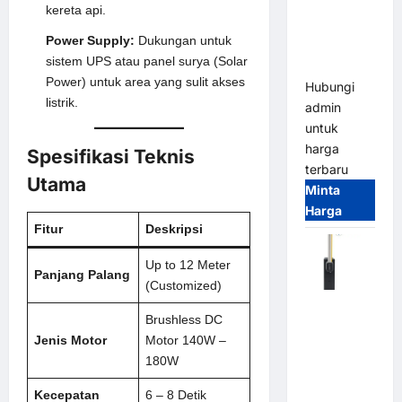
System –
kereta api.
Smart
Power Supply
:
Dukungan untuk
Parking
sistem UPS atau panel surya (Solar
All-in-One
Power) untuk area yang sulit akses
Hubungi
listrik.
admin
untuk
harga
Spesifikasi Teknis
terbaru
Utama
Minta
Harga
Fitur
Deskripsi
Up to 12 Meter
Panjang Palang
(Customized)
Harga
Brushless DC
Barrier
Jenis Motor
Motor 140W –
Gate CAME
180W
Italy
Terbaru
Kecepatan
6 – 8 Detik