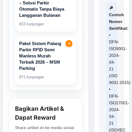
– Solusi Parkir
🔎
Otomatis Tanpa Biaya
Contoh
Langganan Bulanan
Nomor
933 kunjungan
Sertifikat:
•
DFN-
Paket Sistem Palang
↗
ISO9001-
Parkir RFID Semi
2024-
Manless Murah
Terbaik 2026 – MSM
04-
Parking
21
(ISO
871 kunjungan
9001:2015)
•
DFN-
ISO27001-
Bagikan Artikel &
2024-
04-
Dapat Reward
21
Share artikel ini ke media sosial.
(ISO/IEC