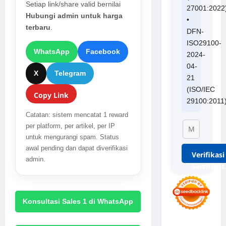
Setiap link/share valid bernilai
27001:2022
Hubungi admin untuk harga
•
terbaru
.
DFN-
ISO29100-
WhatsApp
Facebook
2024-
04-
X
Telegram
21
(ISO/IEC
Copy Link
29100:2011
Catatan: sistem mencatat 1 reward
per platform, per artikel, per IP
untuk mengurangi spam. Status
awal pending dan dapat diverifikasi
Verifikasi
admin.
Sertifikat
Konsultasi Sales 1 di WhatsApp