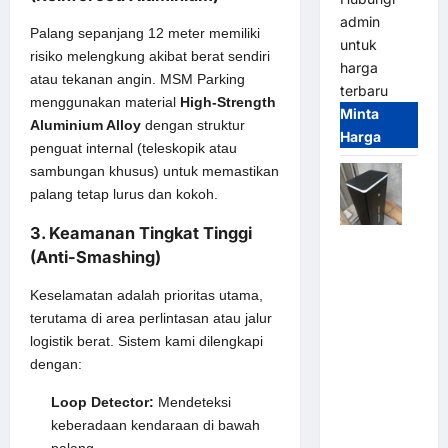
admin
Palang sepanjang 12 meter memiliki
untuk
risiko melengkung akibat berat sendiri
harga
atau tekanan angin. MSM Parking
terbaru
menggunakan material
High-Strength
Minta
Aluminium Alloy
dengan struktur
Harga
penguat internal (teleskopik atau
sambungan khusus) untuk memastikan
palang tetap lurus dan kokoh.
3. Keamanan Tingkat Tinggi
Jual
(Anti-Smashing)
Palang
Parkir /
Keselamatan adalah prioritas utama,
Barrier
terutama di area perlintasan atau jalur
Gate M
logistik berat. Sistem kami dilengkapi
Gate DC
dengan:
Motor:
Loop Detector:
Mendeteksi
Solusi
keberadaan kendaraan di bawah
Sistem