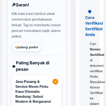
🔎
Saran!
🛡️
Klik kata kunci berikut untuk
Cara
menemukan pembahasan
Verifikasi
terkait. Tag ini membantu mesin
Sertifikat
pencari memahami topik utama
Anda
artikel.
Cari
#
palang parkir
Nomor
Sertifikat
di
Paling Banyak di
🔥
dokumen
pesan
sertifikat
Anda.
Jasa Pasang &
↗
Masukkan
Service Mesin Pintu
Nomor
Kaca Otomatis
Sertifikat
Bandung: Solusi
ke
Modern & Bergaransi
dalam