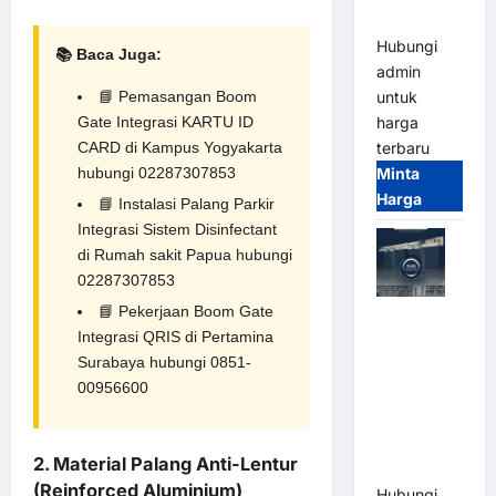
Terintegrasi
Hubungi
📚 Baca Juga:
admin
untuk
📘
Pemasangan Boom
harga
Gate Integrasi KARTU ID
terbaru
CARD di Kampus Yogyakarta
Minta
hubungi 02287307853
Harga
📘
Instalasi Palang Parkir
Integrasi Sistem Disinfectant
di Rumah sakit Papua hubungi
02287307853
📘
Pekerjaan Boom Gate
Jual Mesin
Integrasi QRIS di Pertamina
Pintu Kaca
Surabaya hubungi 0851-
Otomatis
00956600
(Automatic
Glass
Door) Merk
2. Material Palang Anti-Lentur
Hirson
(Reinforced Aluminium)
Hubungi