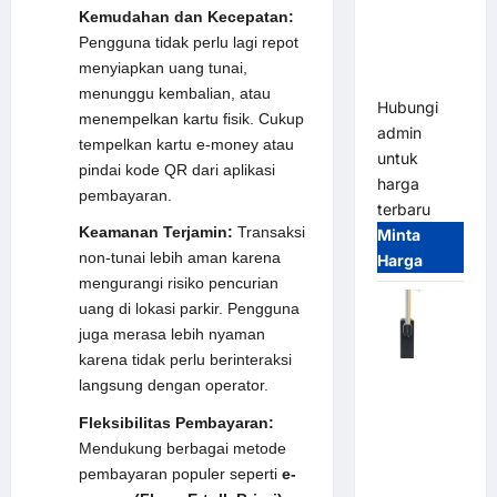
System –
Kemudahan dan Kecepatan:
Smart
Pengguna tidak perlu lagi repot
Parking
menyiapkan uang tunai,
All-in-One
menunggu kembalian, atau
Hubungi
menempelkan kartu fisik. Cukup
admin
tempelkan kartu e-money atau
untuk
pindai kode QR dari aplikasi
harga
pembayaran.
terbaru
Keamanan Terjamin:
Transaksi
Minta
non-tunai lebih aman karena
Harga
mengurangi risiko pencurian
uang di lokasi parkir. Pengguna
juga merasa lebih nyaman
karena tidak perlu berinteraksi
Harga
langsung dengan operator.
Barrier
Fleksibilitas Pembayaran:
Gate CAME
Mendukung berbagai metode
Italy
pembayaran populer seperti
e-
Terbaru