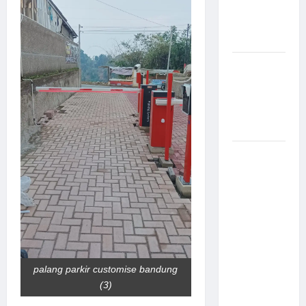
Canggih &
Aman
Modern
Pemasangan
Palang
Parkir di
Pabrik
Gula Tegal
Sistem
Parkir
manless
Portable:
Solusi
Modern
untuk
Manajemen
palang parkir customise bandung
Parkir
(3)
Fleksibel