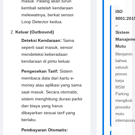
masuk. Palang akan turun
kembali setelah kendaraan
ISO
melewatinya, berkat sensor
9001:201
Loop Detector kedua.
–
Keluar (Outbound)
Sistem
Manajem
Deteksi Kendaraan:
Sama
Mutu
seperti saat masuk, sensor
mendeteksi keberadaan
Menjamin
bahwa
kendaraan di pintu keluar.
seluruh
Pengecekan Tarif:
Sistem
proses
membaca data dari kartu e-
kerja
money atau aplikasi yang sama
MSM
saat masuk. Secara otomatis,
Parking
sistem menghitung durasi parkir
mengikuti
dan biaya yang harus
prosedur
dibayarkan sesuai tarif yang
mutu
berlaku.
internasion
Pembayaran Otomatis: