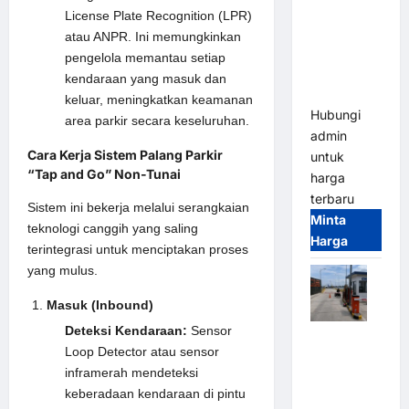
Gate M
License Plate Recognition (LPR)
Gate –
atau ANPR. Ini memungkinkan
Heavy Duty
pengelola memantau setiap
& High
kendaraan yang masuk dan
Speed
keluar, meningkatkan keamanan
Hubungi
area parkir secara keseluruhan.
admin
Cara Kerja Sistem Palang Parkir
untuk
“Tap and Go” Non-Tunai
harga
terbaru
Sistem ini bekerja melalui serangkaian
Minta
teknologi canggih yang saling
Harga
terintegrasi untuk menciptakan proses
yang mulus.
Masuk (Inbound)
Deteksi Kendaraan:
Sensor
Paket
Loop Detector atau sensor
Sistem
inframerah mendeteksi
Parkir
keberadaan kendaraan di pintu
Cashless