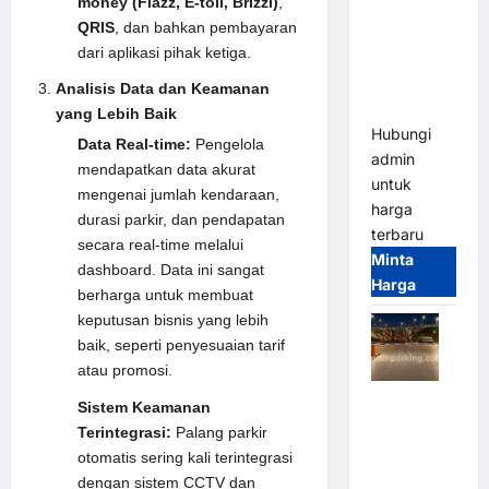
money (Flazz, E-toll, Brizzi)
,
2026
QRIS
, dan bahkan pembayaran
Franco
dari aplikasi pihak ketiga.
Bandung |
MSM
Analisis Data dan Keamanan
Parking
yang Lebih Baik
Hubungi
Data Real-time:
Pengelola
admin
mendapatkan data akurat
untuk
mengenai jumlah kendaraan,
harga
durasi parkir, dan pendapatan
terbaru
secara real-time melalui
Minta
dashboard. Data ini sangat
Harga
berharga untuk membuat
keputusan bisnis yang lebih
baik, seperti penyesuaian tarif
atau promosi.
Palang
Sistem Keamanan
Parkir
Terintegrasi:
Palang parkir
Otomatis /
otomatis sering kali terintegrasi
Barrier
dengan sistem
CCTV
dan