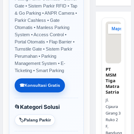
Gate • Sistem Parkir RFID • Tap
& Go Parking • ANPR Camera •
Parkir Cashless • Gate
Otomatis • Manless Parking
System • Access Control •
Portal Otomatis • Flap Barrier •
Turnstile Gate • Sistem Parkir
Perumahan • Parking
Management System • E-
PT
Ticketing • Smart Parking
MSM
Tiga
☎
Konsultasi Gratis
Matra
Satria
Jl.
📂
Kategori Solusi
Cijaura
Girang 3
Ruko 2
🏷️
Palang Parkir
F,
Bandung