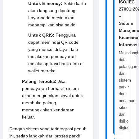
ISO/IEC
Untuk E-money:
Saldo kartu
27001:20
akan langsung dipotong.
–
Layar pada mesin akan
Sistem
menampilkan sisa saldo.
Manajem
Untuk QRIS:
Pengguna
Keamana
dapat memindai QR code
Informasi
yang muncul di layar, lalu
Melindungi
melakukan pembayaran
data
melalui aplikasi bank atau e-
pelanggan
wallet mereka.
dan
sistem
Palang Terbuka:
Jika
parkir
pembayaran berhasil, sistem
dari
akan mengirimkan sinyal untuk
ancaman
membuka palang,
siber
memungkinkan kendaraan
dan
keluar.
risiko
digital.
Dengan sistem yang terintegrasi penuh
ini, setiap langkah dari proses parkir