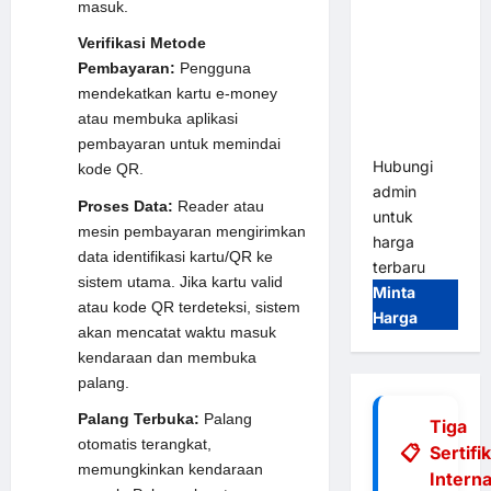
masuk.
Tap & Go M
Gate |
Verifikasi Metode
Integrasi
Pembayaran:
Pengguna
E-Money &
mendekatkan kartu e-money
RFID Ultra-
atau membuka aplikasi
Fast
pembayaran untuk memindai
Hubungi
kode QR.
admin
Proses Data:
Reader atau
untuk
mesin pembayaran mengirimkan
harga
data identifikasi kartu/QR ke
terbaru
sistem utama. Jika kartu valid
Minta
atau kode QR terdeteksi, sistem
Harga
akan mencatat waktu masuk
kendaraan dan membuka
palang.
Palang Terbuka:
Palang
Tiga
otomatis terangkat,
Sertifi
memungkinkan kendaraan
Interna