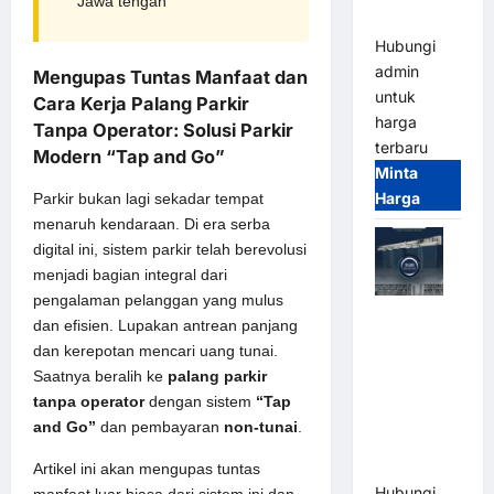
Jawa tengah
Terintegrasi
Hubungi
admin
Mengupas Tuntas Manfaat dan
untuk
Cara Kerja Palang Parkir
harga
Tanpa Operator: Solusi Parkir
terbaru
Modern “Tap and Go”
Minta
Harga
Parkir bukan lagi sekadar tempat
menaruh kendaraan. Di era serba
digital ini, sistem parkir telah berevolusi
menjadi bagian integral dari
pengalaman pelanggan yang mulus
Jual Mesin
dan efisien. Lupakan antrean panjang
Pintu Kaca
dan kerepotan mencari uang tunai.
Otomatis
Saatnya beralih ke
palang parkir
(Automatic
tanpa operator
dengan sistem
“Tap
Glass
and Go”
dan pembayaran
non-tunai
.
Door) Merk
Hirson
Artikel ini akan mengupas tuntas
Hubungi