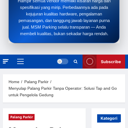
Hampir semua vendor memiliki kisaran harga dan
spesifikasi yang mirip. Perbedaannya ada pada
kejujuran kualitas hardware, pengalaman
pemasangan, dan tanggung jawab layanan purna
jual. MSM Parking selalu transparan — Anda
membeli kualitas, bukan sekadar harga rendah.
Subscribe
Primary
Menu
Home
Palang Parkir
Menyulap Palang Parkir Tanpa Operator: Solusi Tap and Go
untuk Pengelola Gedung
Palang Parkir
Kategori