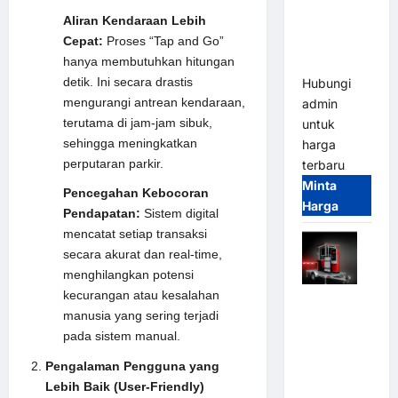
Parkir
Aliran Kendaraan Lebih
Tangguh
Cepat:
Proses “Tap and Go”
dan
hanya membutuhkan hitungan
Modern
detik. Ini secara drastis
Hubungi
mengurangi antrean kendaraan,
admin
terutama di jam-jam sibuk,
untuk
sehingga meningkatkan
harga
perputaran parkir.
terbaru
Minta
Pencegahan Kebocoran
Harga
Pendapatan:
Sistem digital
mencatat setiap transaksi
secara akurat dan real-time,
menghilangkan potensi
kecurangan atau kesalahan
Mobile
manusia yang sering terjadi
Portable
pada sistem manual.
Semi
Manless
Pengalaman Pengguna yang
Parking
Lebih Baik (User-Friendly)