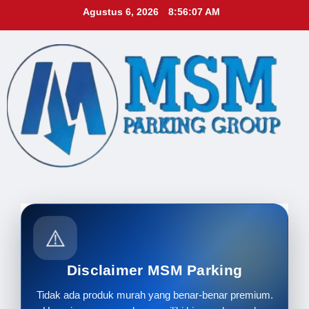
Skip
Agustus 6, 2026
8:56:08 AM
to
content
⚠️
Disclaimer MSM Parking
Tidak ada produk murah yang benar-benar premium.