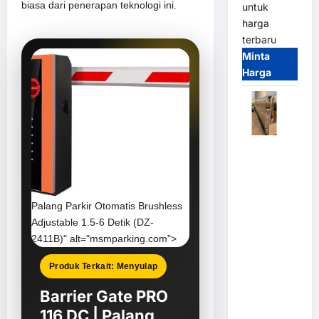
biasa dari penerapan teknologi ini.
untuk
harga
terbaru
Minta
Harga
Automatic
Folding
Gate |
Pagar
Palang Parkir Otomatis
Brushless
Pintu Lipat
Adjustable 1.5-6 Detik (DZ-
Otomatis
2411B)" alt="msmparking.com">
Stainless
Steel &
Produk Terkait: Menyulap
Aluminium
Barrier Gate PRO
(Hongmen
Style)
116 DC | Palang