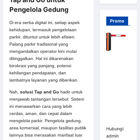
Pengelola Gedung
Promo
Di era serba digital ini, setiap aspek
kehidupan, termasuk pengelolaan
parkir, dituntut untuk lebih efisien.
Palang parkir tradisional yang
mengandalkan operator kini mulai
Barrier
ditinggalkan. Hal ini dikarenakan
Gate PRO
birokrasi yang panjang, potensi
116 DC |
kehilangan pendapatan, dan
Palang
lambatnya layanan yang diberikan.
Parkir
Nah,
solusi Tap and Go
hadir untuk
Otomatis
menjawab tantangan tersebut. Sistem
Brushless
ini menawarkan cara yang lebih
Adjustable
cerdas, aman, dan cepat dalam
1.5-6 Detik
mengelola parkir. Pengelola gedung,
(DZ-2411B)
area komersial, maupun fasilitas publik
Hubungi
lainnya bisa merasakan manfaat luar
admin