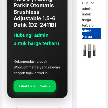
Hubungi
Parkir Otomatis
admin
Brushless
untuk
Adjustable 1.5-6
harga
Detik (DZ-2411B)
terbaru
Minta
Hubungi admin
Harga
untuk harga terbaru
Minta Harga
Rekomendasi produk
Automatic
WooCommerce yang relevan
Hydraulic
Bollard
dengan topik artikel ini.
MSM |
Pengaman
Lihat Detail Produk
Kendaraan
Heavy Duty
Tahan
Banjir