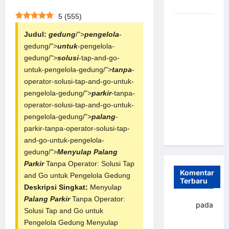
dan Efisien
5
(
555
)
Sistem
Judul:
gedung
/">
pengelola
-
Parkir
gedung/">
untuk
-pengelola-
Otomatis
gedung/">
solusi
-tap-and-go-
Portabel
untuk-pengelola-gedung/">
tanpa
-
Semi
operator-solusi-tap-and-go-untuk-
Manless:
pengelola-gedung/">
parkir
-tanpa-
Solusi
operator-solusi-tap-and-go-untuk-
Cerdas Era
pengelola-gedung/">
palang
-
Digital di
parkir-tanpa-operator-solusi-tap-
Indonesia
and-go-untuk-pengelola-
gedung/">
Menyulap
Palang
Parkir
Tanpa Operator: Solusi Tap
Komentar
and Go untuk Pengelola Gedung
Terbaru
Deskripsi Singkat:
Menyulap
Palang Parkir
Tanpa Operator:
yapto
pada
Solusi Tap and Go untuk
Palang
Pengelola Gedung Menyulap
parkir