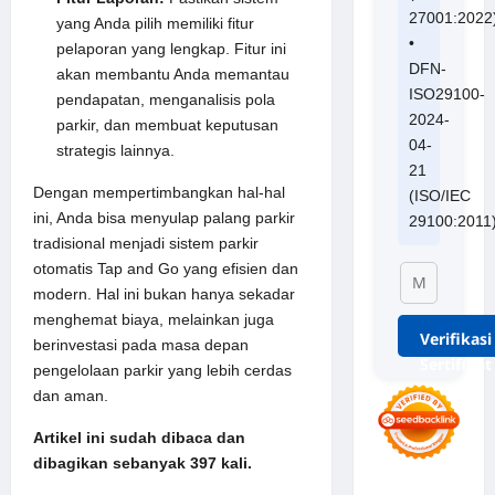
27001:2022
yang Anda pilih memiliki fitur
•
pelaporan yang lengkap. Fitur ini
DFN-
akan membantu Anda memantau
ISO29100-
pendapatan, menganalisis pola
2024-
parkir, dan membuat keputusan
04-
strategis lainnya.
21
Dengan mempertimbangkan hal-hal
(ISO/IEC
ini, Anda bisa menyulap palang parkir
29100:2011
tradisional menjadi sistem parkir
otomatis Tap and Go yang efisien dan
modern. Hal ini bukan hanya sekadar
menghemat biaya, melainkan juga
Verifikasi
berinvestasi pada masa depan
Sertifikat
pengelolaan parkir yang lebih cerdas
dan aman.
Artikel ini sudah dibaca dan
dibagikan sebanyak 397 kali.