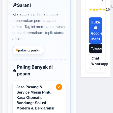
🔎
Saran!
7
★★★★★
5.0
·
u
Klik kata kunci berikut untuk
menemukan pembahasan
Buka
terkait. Tag ini membantu mesin
di
pencari memahami topik utama
Google
artikel.
Maps
Telepon
#
palang parkir
Chat
WhatsApp
Paling Banyak di
🔥
pesan
Jasa Pasang &
↗
Service Mesin Pintu
Kaca Otomatis
Bandung: Solusi
Modern & Bergaransi