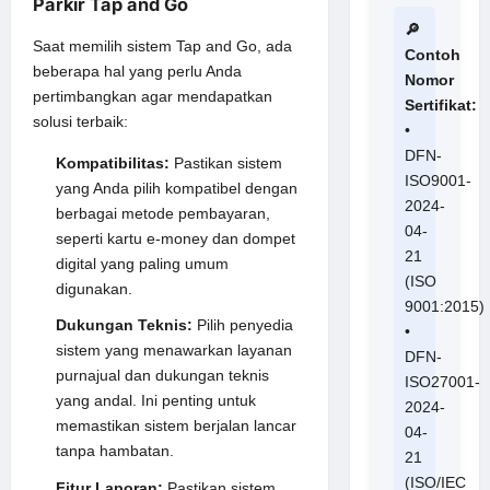
Parkir Tap and Go
🔎
Saat memilih sistem Tap and Go, ada
Contoh
beberapa hal yang perlu Anda
Nomor
pertimbangkan agar mendapatkan
Sertifikat:
solusi terbaik:
•
DFN-
Kompatibilitas:
Pastikan sistem
ISO9001-
yang Anda pilih kompatibel dengan
2024-
berbagai metode pembayaran,
04-
seperti kartu e-money dan dompet
21
digital yang paling umum
(ISO
digunakan.
9001:2015)
Dukungan Teknis:
Pilih penyedia
•
sistem yang menawarkan layanan
DFN-
purnajual dan dukungan teknis
ISO27001-
yang andal. Ini penting untuk
2024-
memastikan sistem berjalan lancar
04-
tanpa hambatan.
21
(ISO/IEC
Fitur Laporan:
Pastikan sistem