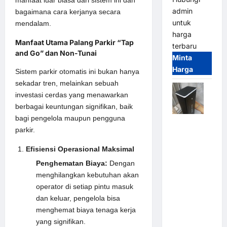
manfaat luar biasa dari sistem ini dan
admin
bagaimana cara kerjanya secara
untuk
mendalam.
harga
Manfaat Utama Palang Parkir “Tap
terbaru
and Go” dan Non-Tunai
Minta
Harga
Sistem parkir otomatis ini bukan hanya
sekadar tren, melainkan sebuah
investasi cerdas yang menawarkan
berbagai keuntungan signifikan, baik
bagi pengelola maupun pengguna
Jual
parkir.
Palang
Parkir /
Efisiensi Operasional Maksimal
Barrier
Penghematan Biaya:
Dengan
Gate M
menghilangkan kebutuhan akan
Gate DC
operator di setiap pintu masuk
Motor:
dan keluar, pengelola bisa
Solusi
menghemat biaya tenaga kerja
Sistem
yang signifikan.