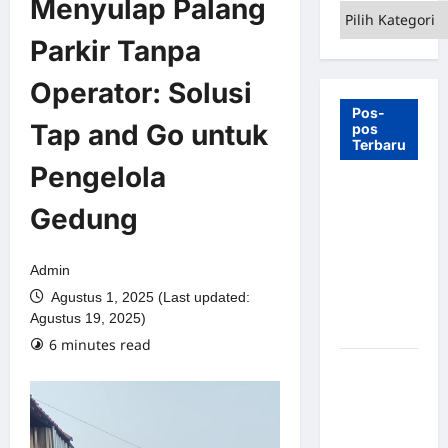
Menyulap Palang
Kategori
Parkir Tanpa
Operator: Solusi
Pos-
Tap and Go untuk
pos
Terbaru
Pengelola
7 Manfaat
Gedung
Swing Gate
Barrier
untuk
Admin
Tempat
Agustus 1, 2025 (Last updated:
Wisata
Agustus 19, 2025)
Modern
6 minutes read
Palang
Parkir
Otomatis –
Solusi