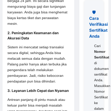
berjaga 24 jam. Ini secara signifikan
mengurangi biaya gaji dan tunjangan
🛡️
karyawan. Anda juga bisa menghemat
Cara
biaya kertas tiket dan perawatan
mesin.
Verifikasi
Sertifikat
2. Peningkatan Keamanan dan
Anda
Akurasi Data
Cari
Sistem ini mencatat setiap transaksi
Nomor
secara digital, sehingga Anda bisa
Sertifikat
melacak semua data dengan mudah.
di
Palang parkir hanya akan terbuka jika
dokumen
pengendara telah melakukan
sertifikat
pembayaran. Jadi, risiko kebocoran
Anda.
pendapatan pun bisa dihindari.
Masukkan
3. Layanan Lebih Cepat dan Nyaman
Nomor
Sertifikat
Antrean panjang di pintu masuk atau
ke
keluar parkir bisa menjadi masalah
dalam
yang mengganggu, terutama saat jam