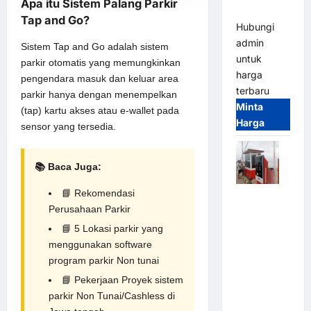
Apa itu Sistem Palang Parkir
(IP68)
Tap and Go?
Hubungi
admin
Sistem Tap and Go adalah
sistem
untuk
parkir otomatis
yang memungkinkan
harga
pengendara masuk dan keluar area
terbaru
parkir hanya dengan menempelkan
Minta
(tap) kartu akses atau e-wallet pada
Harga
sensor yang tersedia.
📚 Baca Juga:
📘
Rekomendasi
Paket
Perusahaan Parkir
Sistem
Parkir Semi
📘
5 Lokasi parkir yang
Manless
menggunakan software
MSM – 2 In
program parkir Non tunai
2 Out |
📘
Pekerjaan Proyek sistem
Solusi
parkir Non Tunai/Cashless di
Parkir