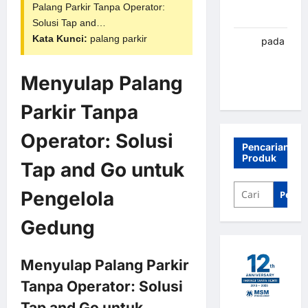
Palang Parkir
Tanpa Operator:
Banjarbaru
Solusi Tap and…
Kata Kunci:
palang parkir
renni
pada
Palang
parkir
Menyulap Palang
Banjarbaru
Parkir Tanpa
Operator: Solusi
Pencarian
Produk
Tap and Go untuk
Pengelola
Penca
Gedung
Menyulap Palang Parkir
Tanpa Operator: Solusi
Tap and Go untuk